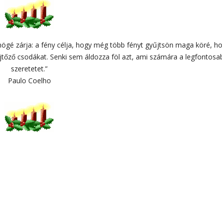
mögé zárja: a fény célja, hogy még több fényt gyűjtsön maga köré, h
tőző csodákat. Senki sem áldozza föl azt, ami számára a legfontosa
szeretetet.”
Paulo Coelho