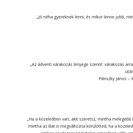
„Jó néha gyereknek lenni, és mikor lenne jobb, mi
„Az ádventi várakozás lényege szerint: várakozás arr
után
Pilinszky János –
„Ha a közeledben van, akit szeretsz, mintha melegebb 
mintha az illat is megváltozna körülötted, ha a közele