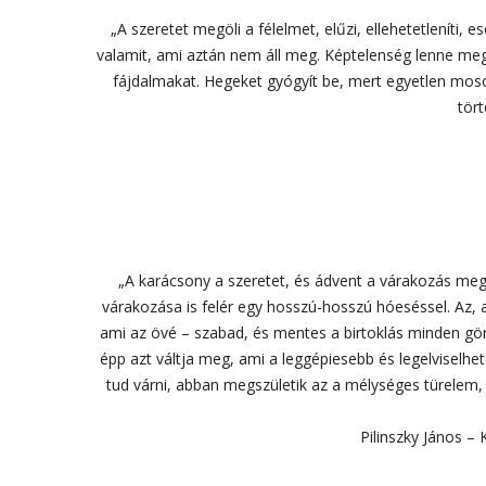
„A szeretet megöli a félelmet, elűzi, ellehetetleníti, e
valamit, ami aztán nem áll meg. Képtelenség lenne megáll
fájdalmakat. Hegeket gyógyít be, mert egyetlen mosoly
tört
„A karácsony a szeretet, és ádvent a várakozás megs
várakozása is felér egy hosszú-hosszú hóeséssel. Az, a
ami az övé – szabad, és mentes a birtoklás minden görcs
épp azt váltja meg, ami a leggépiesebb és legelviselhe
tud várni, abban megszületik az a mélységes türelem
Pilinszky János –