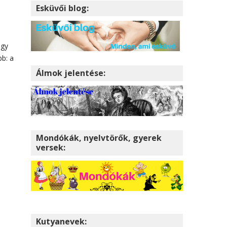
Esküvői blog:
ogy
bb: a
Álmok jelentése:
Mondókák, nyelvtörők, gyerek
versek:
Kutyanevek: