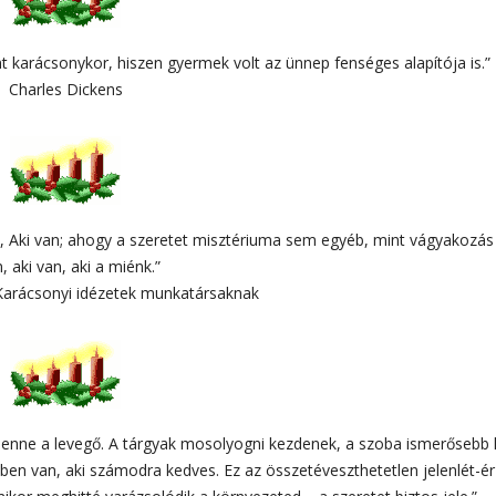
nt karácsonykor, hiszen gyermek volt az ünnep fenséges alapítója is.”
Charles Dickens
a, Aki van; ahogy a szeretet misztériuma sem egyéb, mint vágyakozás
, aki van, aki a miénk.”
 Karácsonyi idézetek munkatársaknak
lenne a levegő. A tárgyak mosolyogni kezdenek, a szoba ismerősebb 
dben van, aki számodra kedves. Ez az összetéveszthetetlen jelenlét-ér