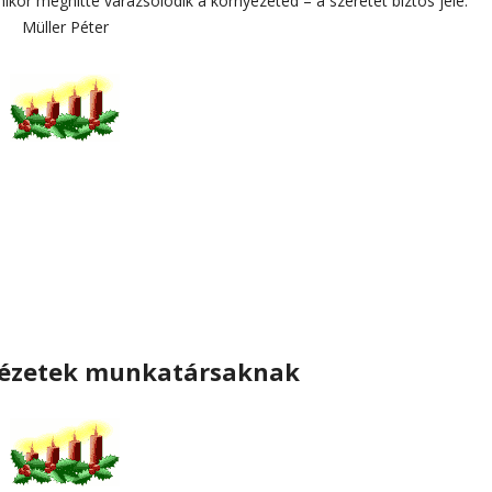
ikor meghitté varázsolódik a környezeted – a szeretet biztos jele.”
Müller Péter
dézetek munkatársaknak