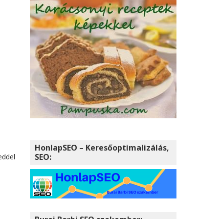
i
HonlapSEO – Keresőoptimalizálás,
SEO:
eddel