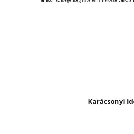
amikor az idegenség hirtelen ismerőssé válik, am
Karácsonyi i