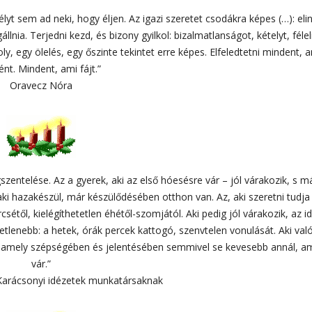
sélyt sem ad neki, hogy éljen. Az igazi szeretet csodákra képes (…): elin
nia. Terjedni kezd, és bizony gyilkol: bizalmatlanságot, kételyt, féle
, egy ölelés, egy őszinte tekintet erre képes. Elfeledtetni mindent, 
ént. Mindent, ami fájt.”
Oravecz Nóra
zentelése. Az a gyerek, aki az első hóesésre vár – jól várakozik, s m
ki hazakészül, már készülődésében otthon van. Az, aki szeretni tudja 
étől, kielégíthetetlen éhétől-szomjától. Aki pedig jól várakozik, az i
tetlenebb: a hetek, órák percek kattogó, szenvtelen vonulását. Aki va
, amely szépségében és jelentésében semmivel se kevesebb annál, a
vár.”
 Karácsonyi idézetek munkatársaknak