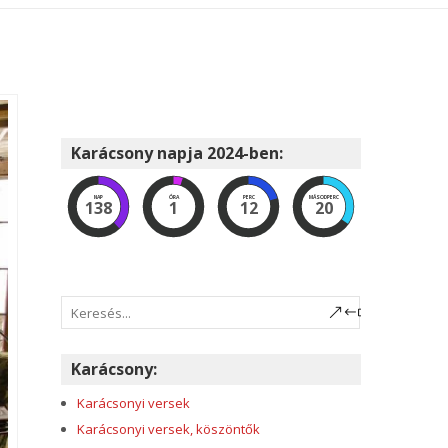
Karácsony napja 2024-ben:
NAP
ÓRA
PERC
MÁSODPERC
138
1
12
19
Karácsony:
Karácsonyi versek
Karácsonyi versek, köszöntők