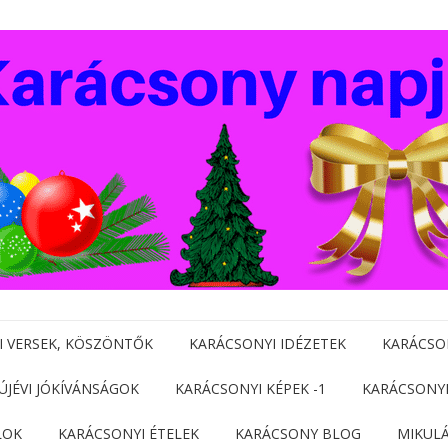
I VERSEK, KÖSZÖNTŐK
KARÁCSONYI IDÉZETEK
KARÁCSO
 ÚJÉVI JÓKÍVÁNSÁGOK
KARÁCSONYI KÉPEK -1
KARÁCSONYI
LOK
KARÁCSONYI ÉTELEK
KARÁCSONY BLOG
MIKUL