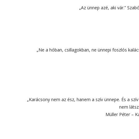
„Az ünnep azé, aki vár.” Sza
„Ne a hóban, csillagokban, ne ünnepi foszlós kalác
„Karácsony nem az ész, hanem a szív ünnepe. És a szív é
nem látsz
Müller Péter – 