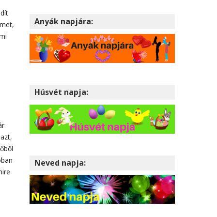
dít
Anyák napjára:
lmet,
ami
Húsvét napja:
ár
azt,
dőből
lóban
Neved napja:
mire