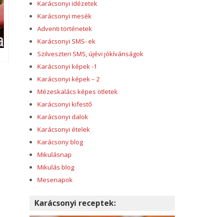
Karácsonyi idézetek
Karácsonyi mesék
Adventi történetek
Karácsonyi SMS- ek
Szilveszteri SMS, újévi jókívánságok
Karácsonyi képek -1
Karácsonyi képek – 2
Mézeskalács képes ötletek
Karácsonyi kifestő
Karácsonyi dalok
Karácsonyi ételek
Karácsony blog
Mikulásnap
Mikulás blog
Mesenapok
Karácsonyi receptek: