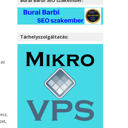
Burai Barbi SEO szakember:
Tárhelyszolgáltatás:
 az
lesz,
zet,