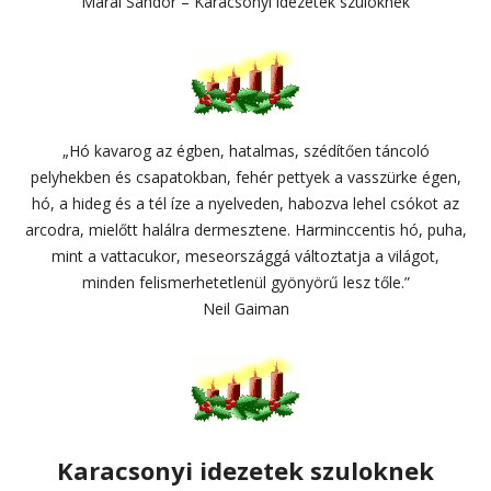
Márai Sándor – Karacsonyi idezetek szuloknek
„Hó kavarog az égben, hatalmas, szédítően táncoló
pelyhekben és csapatokban, fehér pettyek a vasszürke égen,
hó, a hideg és a tél íze a nyelveden, habozva lehel csókot az
arcodra, mielőtt halálra dermesztene. Harminccentis hó, puha,
mint a vattacukor, meseországgá változtatja a világot,
minden felismerhetetlenül gyönyörű lesz tőle.”
Neil Gaiman
Karacsonyi idezetek szuloknek