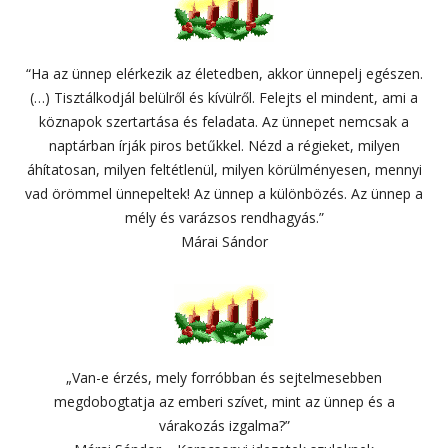
“Ha az ünnep elérkezik az életedben, akkor ünnepelj egészen.
(…) Tisztálkodjál belülről és kívülről. Felejts el mindent, ami a
köznapok szertartása és feladata. Az ünnepet nemcsak a
naptárban írják piros betűkkel. Nézd a régieket, milyen
áhítatosan, milyen feltétlenül, milyen körülményesen, mennyi
vad örömmel ünnepeltek! Az ünnep a különbözés. Az ünnep a
mély és varázsos rendhagyás.”
Márai Sándor
„Van-e érzés, mely forróbban és sejtelmesebben
megdobogtatja az emberi szívet, mint az ünnep és a
várakozás izgalma?”