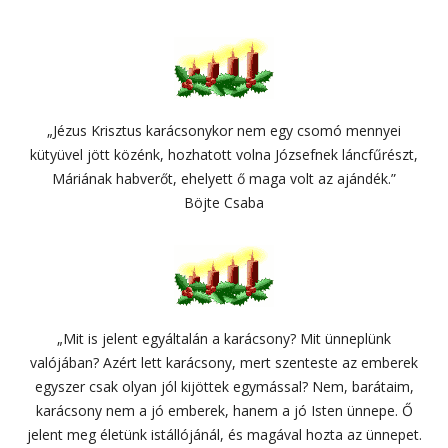
„Jézus Krisztus karácsonykor nem egy csomó mennyei
kütyüvel jött közénk, hozhatott volna Józsefnek láncfűrészt,
Máriának habverőt, ehelyett ő maga volt az ajándék.”
Böjte Csaba
„Mit is jelent egyáltalán a karácsony? Mit ünneplünk
valójában? Azért lett karácsony, mert szenteste az emberek
egyszer csak olyan jól kijöttek egymással? Nem, barátaim,
karácsony nem a jó emberek, hanem a jó Isten ünnepe. Ő
jelent meg életünk istállójánál, és magával hozta az ünnepet.