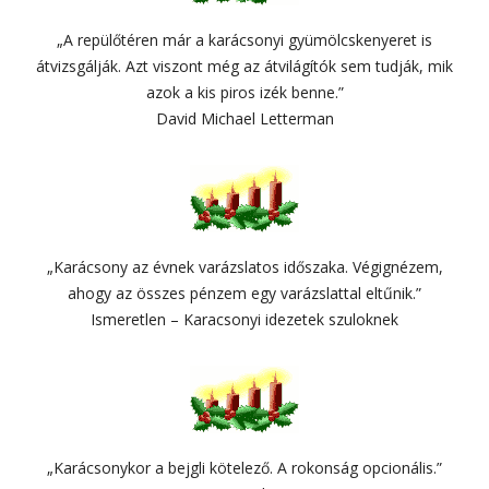
„A repülőtéren már a karácsonyi gyümölcskenyeret is
átvizsgálják. Azt viszont még az átvilágítók sem tudják, mik
azok a kis piros izék benne.”
David Michael Letterman
„Karácsony az évnek varázslatos időszaka. Végignézem,
ahogy az összes pénzem egy varázslattal eltűnik.”
Ismeretlen – Karacsonyi idezetek szuloknek
„Karácsonykor a bejgli kötelező. A rokonság opcionális.”