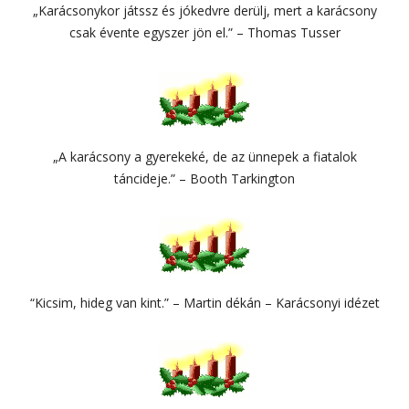
„Karácsonykor játssz és jókedvre derülj, mert a karácsony
csak évente egyszer jön el.” – Thomas Tusser
„A karácsony a gyerekeké, de az ünnepek a fiatalok
táncideje.” – Booth Tarkington
“Kicsim, hideg van kint.” – Martin dékán – Karácsonyi idézet