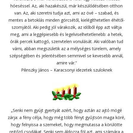
hóeséssel. Az, aki hazakészül, már készülődésében otthon
van. Az, aki szeretni tudja azt, ami az övé – szabad, és
mentes a birtoklás minden görcsétől, kielégíthetetlen éhétől-
szomjától. Aki pedig jól várakozik, az időből épp azt váltja
meg, ami a leggépiesebb és legelviselhetetlenebb: a hetek,
órák percek kattogó, szenvtelen vonulását. Aki valóban tud
várni, abban megszületik az a mélységes türelem, amely
szépségében és jelentésében semmivel se kevesebb annál,
amire vár.”
Pilinszky János – Karacsonyi idezetek szuloknek
„Senki nem gyújt gyertyát azért, hogy aztán az ajtó mögé
zárja: a fény célja, hogy még több fényt gyűjtsön maga köré,
hogy felnyissa a szemeket, hogy megmutassa a körülötte
rejtőző csodákat. Senki sem áldozza föl azt, ami számára a