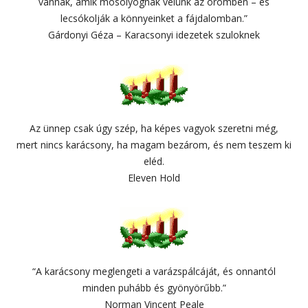
vannak, amik mosolyognak velünk az örömben – és
lecsókolják a könnyeinket a fájdalomban.”
Gárdonyi Géza – Karacsonyi idezetek szuloknek
Az ünnep csak úgy szép, ha képes vagyok szeretni még,
mert nincs karácsony, ha magam bezárom, és nem teszem ki
eléd.
Eleven Hold
“A karácsony meglengeti a varázspálcáját, és onnantól
minden puhább és gyönyörűbb.”
Norman Vincent Peale