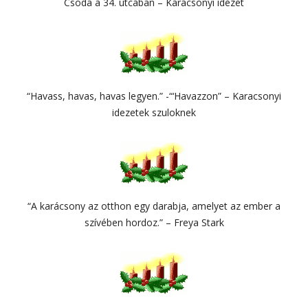
Csoda a 34. utcában – Karácsonyi idézet
“Havass, havas, havas legyen.” -“‘Havazzon” – Karacsonyi
idezetek szuloknek
“A karácsony az otthon egy darabja, amelyet az ember a
szívében hordoz.” – Freya Stark