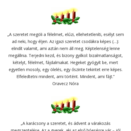
„A szeretet megöli a félelmet, elűzi, ellehetetleníti, esélyt sem
ad neki, hogy éljen. Az igazi szeretet csodákra képes (…):
elindít valamit, ami aztán nem áll meg. Képtelenség lenne
megállnia. Terjedni kezd, és bizony gyilkol: bizalmatlanságot,
kételyt, félelmet, fájdalmakat. Hegeket gyógyít be, mert
egyetlen mosoly, egy ölelés, egy őszinte tekintet erre képes.
Elfeledtetni mindent, ami történt. Mindent, ami fájt.”
Oravecz Nóra
„A karácsony a szeretet, és ádvent a várakozás
megszentelése. Az a gyerek, aki az első hóesésre vár – jól