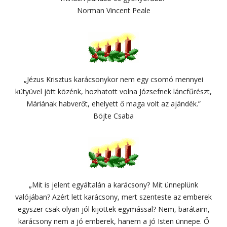
Norman Vincent Peale
„Jézus Krisztus karácsonykor nem egy csomó mennyei
kütyüvel jött közénk, hozhatott volna Józsefnek láncfűrészt,
Máriának habverőt, ehelyett ő maga volt az ajándék.”
Böjte Csaba
„Mit is jelent egyáltalán a karácsony? Mit ünneplünk
valójában? Azért lett karácsony, mert szenteste az emberek
egyszer csak olyan jól kijöttek egymással? Nem, barátaim,
karácsony nem a jó emberek, hanem a jó Isten ünnepe. Ő