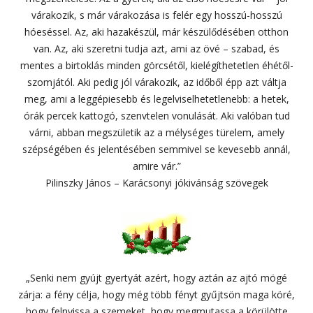
várakozik, s már várakozása is felér egy hosszú-hosszú
hóeséssel. Az, aki hazakészül, már készülődésében otthon
van. Az, aki szeretni tudja azt, ami az övé – szabad, és
mentes a birtoklás minden görcsétől, kielégíthetetlen éhétől-
szomjától. Aki pedig jól várakozik, az időből épp azt váltja
meg, ami a leggépiesebb és legelviselhetetlenebb: a hetek,
órák percek kattogó, szenvtelen vonulását. Aki valóban tud
várni, abban megszületik az a mélységes türelem, amely
szépségében és jelentésében semmivel se kevesebb annál,
amire vár.”
Pilinszky János – Karácsonyi jókivánság szövegek
„Senki nem gyújt gyertyát azért, hogy aztán az ajtó mögé
zárja: a fény célja, hogy még több fényt gyűjtsön maga köré,
hogy felnyissa a szemeket, hogy megmutassa a körülötte