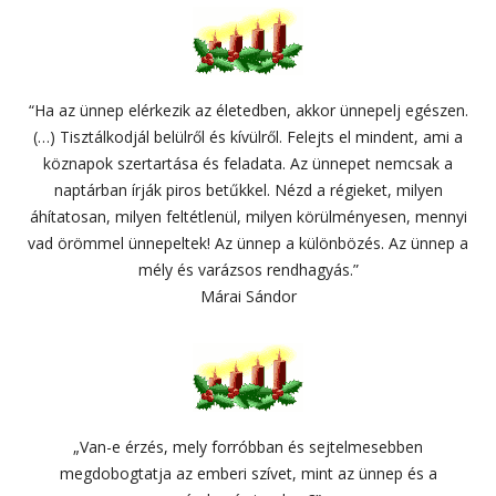
“Ha az ünnep elérkezik az életedben, akkor ünnepelj egészen.
(…) Tisztálkodjál belülről és kívülről. Felejts el mindent, ami a
köznapok szertartása és feladata. Az ünnepet nemcsak a
naptárban írják piros betűkkel. Nézd a régieket, milyen
áhítatosan, milyen feltétlenül, milyen körülményesen, mennyi
vad örömmel ünnepeltek! Az ünnep a különbözés. Az ünnep a
mély és varázsos rendhagyás.”
Márai Sándor
„Van-e érzés, mely forróbban és sejtelmesebben
megdobogtatja az emberi szívet, mint az ünnep és a