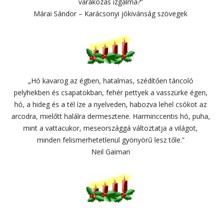
várakozás izgalma?”
Márai Sándor – Karácsonyi jókivánság szövegek
„Hó kavarog az égben, hatalmas, szédítően táncoló
pelyhekben és csapatokban, fehér pettyek a vasszürke égen,
hó, a hideg és a tél íze a nyelveden, habozva lehel csókot az
arcodra, mielőtt halálra dermesztene. Harminccentis hó, puha,
mint a vattacukor, meseországgá változtatja a világot,
minden felismerhetetlenül gyönyörű lesz tőle.”
Neil Gaiman