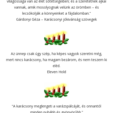
világossága van az élet sötétségeiben; és a szeretetnek ajkai
vannak, amik mosolyognak velünk az örömben – és
lecsókolják a könnyeinket a fájdalomban.”
Gárdonyi Géza – Karácsonyi jókivánság szövegek
Az ünnep csak úgy szép, ha képes vagyok szeretni még,
mert nincs karácsony, ha magam bezárom, és nem teszem ki
eléd.
Eleven Hold
“A karácsony meglengeti a varázspálcáját, és onnantól
minden puhább és gyönyörűbb.”