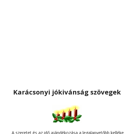
Karácsonyi jókivánság szövegek
A szeretet és az idő ajándékozása a legalapvetőbb kelléke