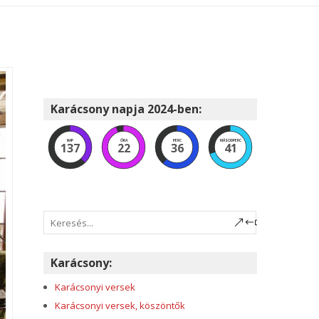
Karácsony napja 2024-ben:
NAP
ÓRA
PERC
MÁSODPERC
137
22
36
40
Karácsony:
Karácsonyi versek
Karácsonyi versek, köszöntők