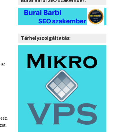
Burai Barbi SEO szakember:
Tárhelyszolgáltatás:
 az
lesz,
zet,