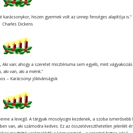
nt karácsonykor, hiszen gyermek volt az ünnep fenséges alapítója is.”
Charles Dickens
a, Aki van; ahogy a szeretet misztériuma sem egyéb, mint vágyakozás
, aki van, aki a miénk.”
ános – Karácsonyi jókívánságok
lenne a levegő. A tárgyak mosolyogni kezdenek, a szoba ismerősebb 
dben van, aki számodra kedves. Ez az összetéveszthetetlen jelenlét-ér