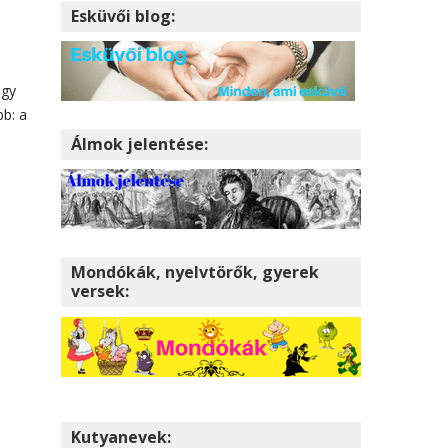
Esküvői blog:
ogy
bb: a
Álmok jelentése:
Mondókák, nyelvtörők, gyerek
versek:
Kutyanevek: