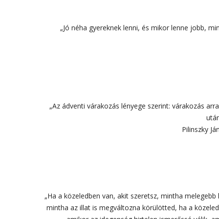
„Jó néha gyereknek lenni, és mikor lenne jobb, mi
„Az ádventi várakozás lényege szerint: várakozás arr
után
Pilinszky J
„Ha a közeledben van, akit szeretsz, mintha melegebb 
mintha az illat is megváltozna körülötted, ha a közele