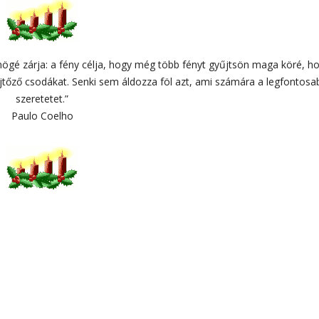
mögé zárja: a fény célja, hogy még több fényt gyűjtsön maga köré, h
tőző csodákat. Senki sem áldozza föl azt, ami számára a legfontosa
szeretetet.”
Paulo Coelho