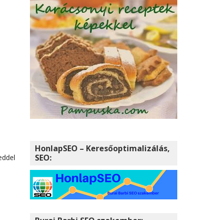
i
HonlapSEO – Keresőoptimalizálás,
SEO:
eddel