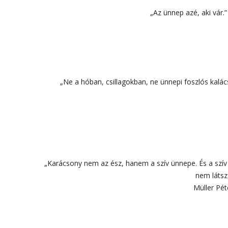
„Az ünnep azé, aki vár.
„Ne a hóban, csillagokban, ne ünnepi foszlós kalác
„Karácsony nem az ész, hanem a szív ünnepe. És a szív é
nem látsz
Müller Pét