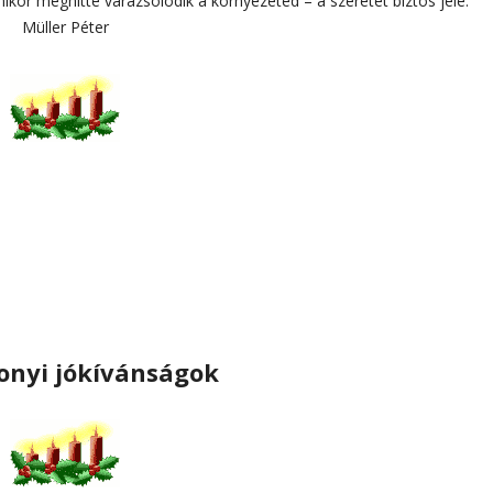
ikor meghitté varázsolódik a környezeted – a szeretet biztos jele.”
Müller Péter
onyi jókívánságok