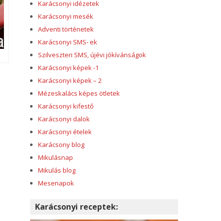
Karácsonyi idézetek
Karácsonyi mesék
Adventi történetek
Karácsonyi SMS- ek
Szilveszteri SMS, újévi jókívánságok
Karácsonyi képek -1
Karácsonyi képek – 2
Mézeskalács képes ötletek
Karácsonyi kifestő
Karácsonyi dalok
Karácsonyi ételek
Karácsony blog
Mikulásnap
Mikulás blog
Mesenapok
Karácsonyi receptek: