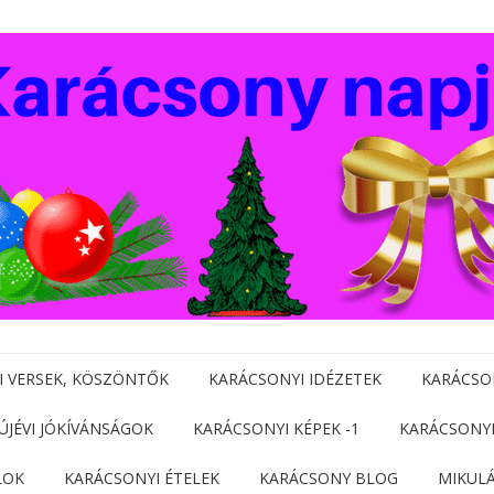
I VERSEK, KÖSZÖNTŐK
KARÁCSONYI IDÉZETEK
KARÁCSO
 ÚJÉVI JÓKÍVÁNSÁGOK
KARÁCSONYI KÉPEK -1
KARÁCSONYI
LOK
KARÁCSONYI ÉTELEK
KARÁCSONY BLOG
MIKUL