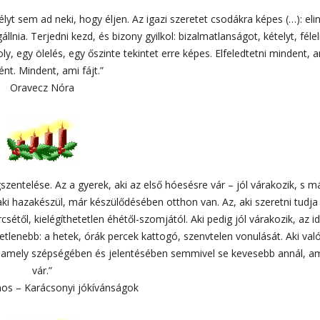
sélyt sem ad neki, hogy éljen. Az igazi szeretet csodákra képes (…): elin
nia. Terjedni kezd, és bizony gyilkol: bizalmatlanságot, kételyt, féle
, egy ölelés, egy őszinte tekintet erre képes. Elfeledtetni mindent, 
ént. Mindent, ami fájt.”
Oravecz Nóra
zentelése. Az a gyerek, aki az első hóesésre vár – jól várakozik, s m
ki hazakészül, már készülődésében otthon van. Az, aki szeretni tudja 
étől, kielégíthetetlen éhétől-szomjától. Aki pedig jól várakozik, az i
tetlenebb: a hetek, órák percek kattogó, szenvtelen vonulását. Aki va
, amely szépségében és jelentésében semmivel se kevesebb annál, a
vár.”
ános – Karácsonyi jókívánságok