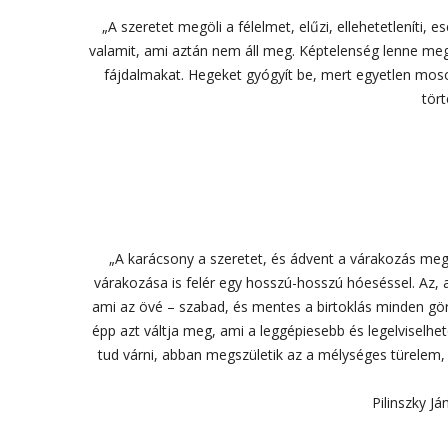
„A szeretet megöli a félelmet, elűzi, ellehetetleníti, e
valamit, ami aztán nem áll meg. Képtelenség lenne megáll
fájdalmakat. Hegeket gyógyít be, mert egyetlen mosoly
tört
„A karácsony a szeretet, és ádvent a várakozás megs
várakozása is felér egy hosszú-hosszú hóeséssel. Az, a
ami az övé – szabad, és mentes a birtoklás minden görcs
épp azt váltja meg, ami a leggépiesebb és legelviselhe
tud várni, abban megszületik az a mélységes türelem
Pilinszky J