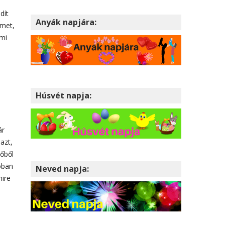
dít
Anyák napjára:
lmet,
ami
Húsvét napja:
ár
azt,
dőből
lóban
Neved napja:
mire