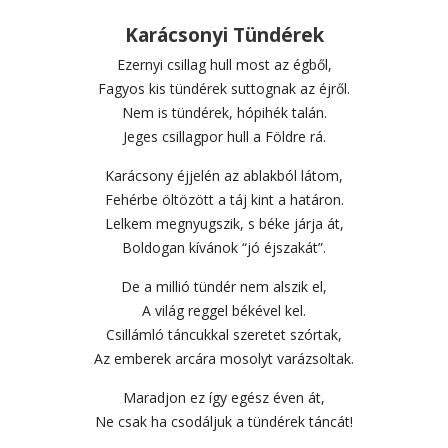
Karácsonyi Tündérek
Ezernyi csillag hull most az égből,
Fagyos kis tündérek suttognak az éjről.
Nem is tündérek, hópihék talán.
Jeges csillagpor hull a Földre rá.
Karácsony éjjelén az ablakból látom,
Fehérbe öltözött a táj kint a határon.
Lelkem megnyugszik, s béke járja át,
Boldogan kívánok “jó éjszakát”.
De a millió tündér nem alszik el,
A világ reggel békével kel.
Csillámló táncukkal szeretet szórtak,
Az emberek arcára mosolyt varázsoltak.
Maradjon ez így egész éven át,
Ne csak ha csodáljuk a tündérek táncát!