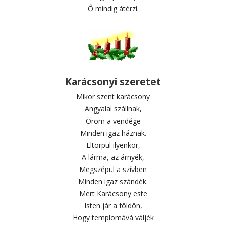
Ő mindig átérzi.
Karácsonyi szeretet
Mikor szent karácsony
Angyalai szállnak,
Öröm a vendége
Minden igaz háznak.
Eltörpül ilyenkor,
A lárma, az árnyék,
Megszépül a szívben
Minden igaz szándék.
Mert Karácsony este
Isten jár a földön,
Hogy templomává váljék