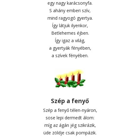
egy nagy karácsonyfa.
S ahány emberi szív,
mind ragyogó gyertya.
Így látjuk ilyenkor,
Betlehemes éjben.
Így igaz a világ,
a gyertyák fényében,
a szívek fényében.
Szép a fenyő
Szép a fenyő télen-nyáron,
sose lepi dermedt álom:
míg az ágán jég szikrázik,
üde zöldje csak pompázik.