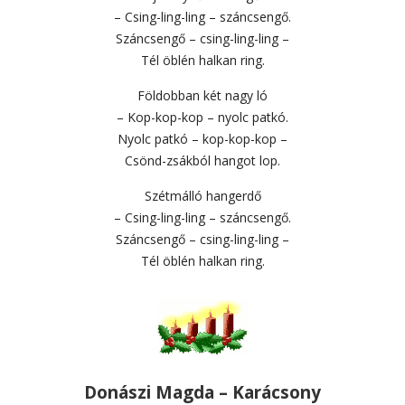
– Csing-ling-ling – száncsengő.
Száncsengő – csing-ling-ling –
Tél öblén halkan ring.
Földobban két nagy ló
– Kop-kop-kop – nyolc patkó.
Nyolc patkó – kop-kop-kop –
Csönd-zsákból hangot lop.
Szétmálló hangerdő
– Csing-ling-ling – száncsengő.
Száncsengő – csing-ling-ling –
Tél öblén halkan ring.
Donászi Magda – Karácsony