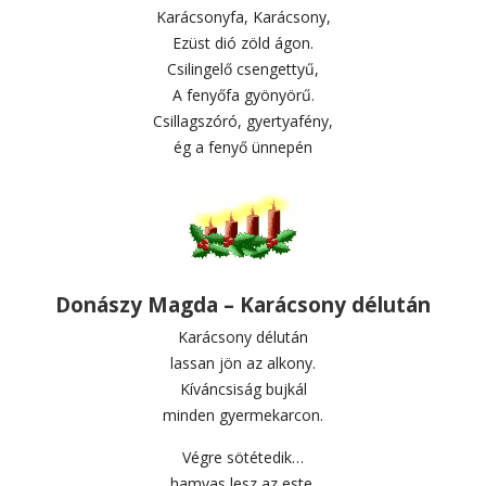
Karácsonyfa, Karácsony,
Ezüst dió zöld ágon.
Csilingelő csengettyű,
A fenyőfa gyönyörű.
Csillagszóró, gyertyafény,
ég a fenyő ünnepén
Donászy Magda – Karácsony délután
Karácsony délután
lassan jön az alkony.
Kíváncsiság bujkál
minden gyermekarcon.
Végre sötétedik…
hamvas lesz az este.