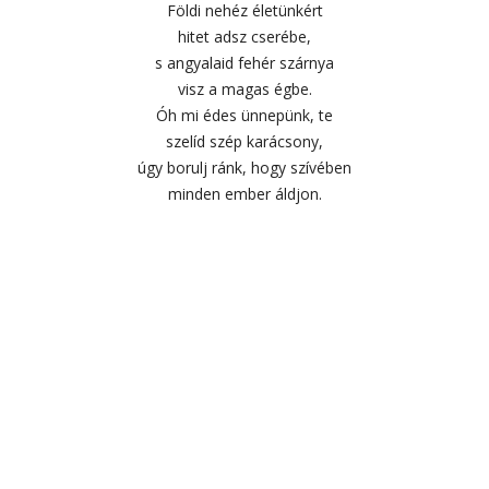
Földi nehéz életünkért
hitet adsz cserébe,
s angyalaid fehér szárnya
visz a magas égbe.
Óh mi édes ünnepünk, te
szelíd szép karácsony,
úgy borulj ránk, hogy szívében
minden ember áldjon.