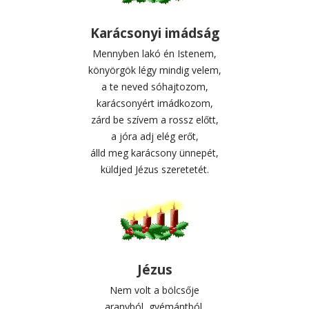
Karácsonyi imádság
Mennyben lakó én Istenem,
könyörgök légy mindig velem,
a te neved sóhajtozom,
karácsonyért imádkozom,
zárd be szívem a rossz előtt,
a jóra adj elég erőt,
álld meg karácsony ünnepét,
küldjed Jézus szeretetét.
Jézus
Nem volt a bölcsője
aranyból, gyémántból,