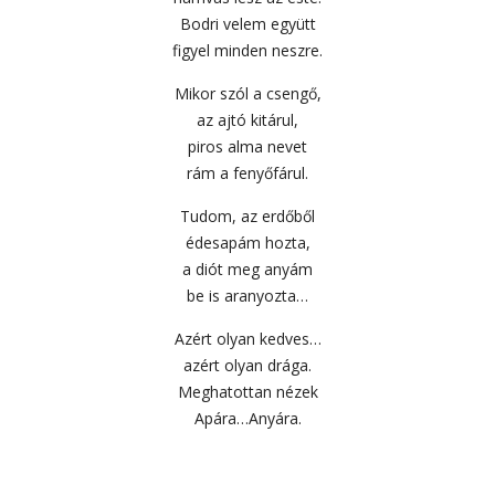
Bodri velem együtt
figyel minden neszre.
Mikor szól a csengő,
az ajtó kitárul,
piros alma nevet
rám a fenyőfárul.
Tudom, az erdőből
édesapám hozta,
a diót meg anyám
be is aranyozta…
Azért olyan kedves…
azért olyan drága.
Meghatottan nézek
Apára…Anyára.