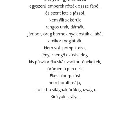
egyszerű emberek rótták össze fából,
és szent lett a jászol.
Nem álltak körüle
rangos urak, dámák,
jámbor, öreg barmok nyaldosták a lábát
amikor meglátták.
Nem volt pompa, disz,
fény, csengő ezüstserleg,
kis pásztor fiúcskák zsoltárt énekeltek,
örömén a percnek.
Ékes bíborpalást
nem borult reája,
s o lett a világnak örök igazsága:
Királyok-királya.