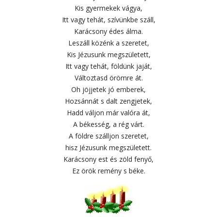
Kis gyermekek vágya,
Itt vagy tehát, szívünkbe száll,
Karácsony édes álma.
Leszáll közénk a szeretet,
Kis Jézusunk megszületett,
Itt vagy tehát, földünk jaját,
Változtasd örömre át.
Oh jöjjetek jó emberek,
Hozsánnát s dalt zengjetek,
Hadd váljon már valóra át,
A békesség, a rég várt.
A földre szálljon szeretet,
hisz Jézusunk megszületett.
Karácsony est és zöld fenyő,
Ez örök remény s béke.