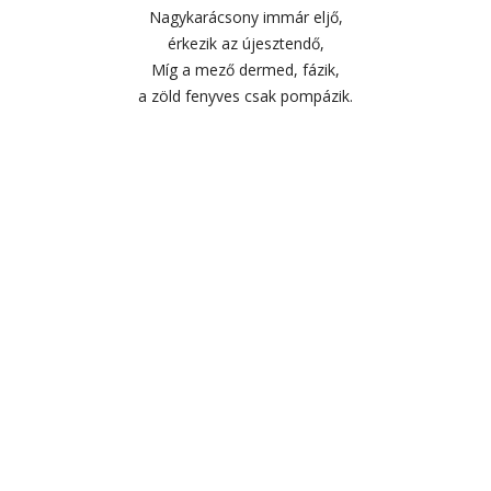
Nagykarácsony immár eljő,
érkezik az újesztendő,
Míg a mező dermed, fázik,
a zöld fenyves csak pompázik.