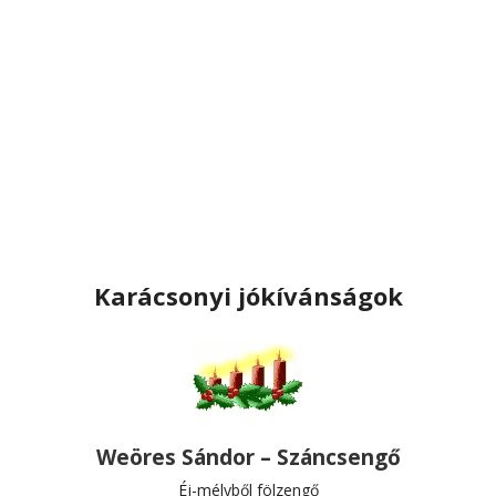
Karácsonyi jókívánságok
Weöres Sándor – Száncsengő
Éj-mélyből fölzengő