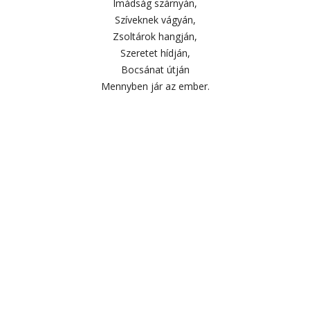
Imádság szárnyán,
Szíveknek vágyán,
Zsoltárok hangján,
Szeretet hídján,
Bocsánat útján
Mennyben jár az ember.