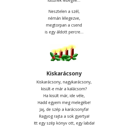
időznek lebegve…
Nesztelen a szél,
némán lélegezve,
megtorpan a csend
is egy áldott percre…
Kiskarácsony
Kiskarácsony, nagykarácsony,
kisült-e már a kalácsom?
Ha kisült már, ide véle,
Hadd egyem meg melegébe!
Jaj, de szép a karácsonyfa!
Ragyog rajta a sok gyertya!
Itt egy szép könyv ott, egy labda!