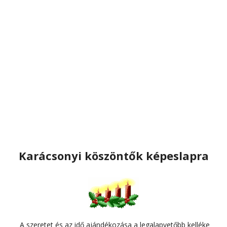
Karácsonyi köszöntők képeslapra
A szeretet és az idő ajándékozása a legalapvetőbb kelléke