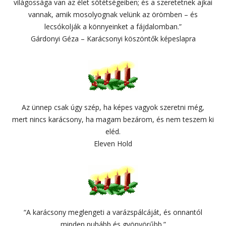
világossága van az élet sötétségeiben; és a szeretetnek ajkai
vannak, amik mosolyognak velünk az örömben – és
lecsókolják a könnyeinket a fájdalomban.”
Gárdonyi Géza – Karácsonyi köszöntők képeslapra
Az ünnep csak úgy szép, ha képes vagyok szeretni még,
mert nincs karácsony, ha magam bezárom, és nem teszem ki
eléd.
Eleven Hold
“A karácsony meglengeti a varázspálcáját, és onnantól
minden puhább és gyönyörűbb.”