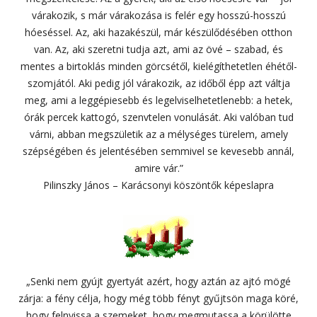
várakozik, s már várakozása is felér egy hosszú-hosszú
hóeséssel. Az, aki hazakészül, már készülődésében otthon
van. Az, aki szeretni tudja azt, ami az övé – szabad, és
mentes a birtoklás minden görcsétől, kielégíthetetlen éhétől-
szomjától. Aki pedig jól várakozik, az időből épp azt váltja
meg, ami a leggépiesebb és legelviselhetetlenebb: a hetek,
órák percek kattogó, szenvtelen vonulását. Aki valóban tud
várni, abban megszületik az a mélységes türelem, amely
szépségében és jelentésében semmivel se kevesebb annál,
amire vár.”
Pilinszky János – Karácsonyi köszöntők képeslapra
„Senki nem gyújt gyertyát azért, hogy aztán az ajtó mögé
zárja: a fény célja, hogy még több fényt gyűjtsön maga köré,
hogy felnyissa a szemeket, hogy megmutassa a körülötte