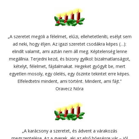
„A szeretet megöli a félelmet, elűzi, ellehetetleníti, esélyt sem
ad neki, hogy éljen. Az igazi szeretet csodákra képes (…):
elindít valamit, ami aztán nem áll meg. Képtelenség lenne
megállnia. Terjedni kezd, és bizony gyilkol: bizalmatlanságot,
kételyt, félelmet, fájdalmakat. Hegeket gyógyít be, mert
egyetlen mosoly, egy ölelés, egy őszinte tekintet erre képes.
Elfeledtetni mindent, ami történt. Mindent, ami fájt.”
Oravecz Nóra
„A karácsony a szeretet, és ádvent a várakozás
megszentelése. Az a gyerek, aki az első hóesésre vár – jól