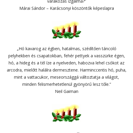
várakozás izgalma?”
Márai Sándor – Karácsonyi köszöntők képeslapra
„Hó kavarog az égben, hatalmas, szédítően táncoló
pelyhekben és csapatokban, fehér pettyek a vasszürke égen,
hó, a hideg és a tél íze a nyelveden, habozva lehel csókot az
arcodra, mielőtt halálra dermesztene. Harminccentis hó, puha,
mint a vattacukor, meseországgá változtatja a világot,
minden felismerhetetlenül gyönyörű lesz tőle.”
Neil Gaiman