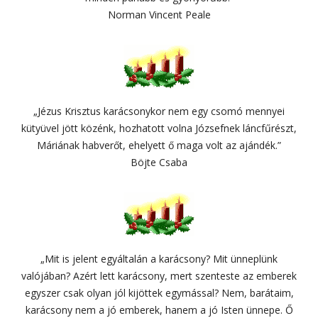
Norman Vincent Peale
„Jézus Krisztus karácsonykor nem egy csomó mennyei
kütyüvel jött közénk, hozhatott volna Józsefnek láncfűrészt,
Máriának habverőt, ehelyett ő maga volt az ajándék.”
Böjte Csaba
„Mit is jelent egyáltalán a karácsony? Mit ünneplünk
valójában? Azért lett karácsony, mert szenteste az emberek
egyszer csak olyan jól kijöttek egymással? Nem, barátaim,
karácsony nem a jó emberek, hanem a jó Isten ünnepe. Ő