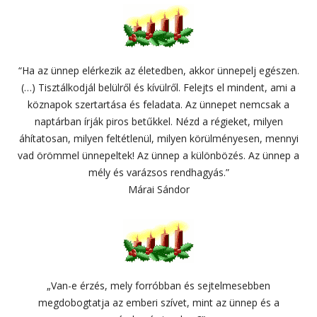
“Ha az ünnep elérkezik az életedben, akkor ünnepelj egészen.
(…) Tisztálkodjál belülről és kívülről. Felejts el mindent, ami a
köznapok szertartása és feladata. Az ünnepet nemcsak a
naptárban írják piros betűkkel. Nézd a régieket, milyen
áhítatosan, milyen feltétlenül, milyen körülményesen, mennyi
vad örömmel ünnepeltek! Az ünnep a különbözés. Az ünnep a
mély és varázsos rendhagyás.”
Márai Sándor
„Van-e érzés, mely forróbban és sejtelmesebben
megdobogtatja az emberi szívet, mint az ünnep és a