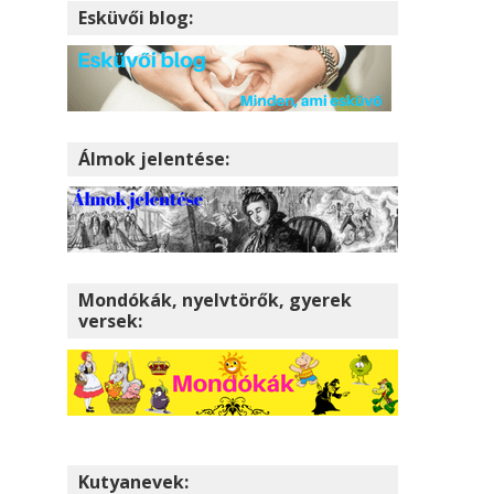
Esküvői blog:
Álmok jelentése:
Mondókák, nyelvtörők, gyerek
versek:
Kutyanevek: