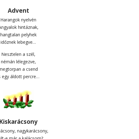
Advent
Harangok nyelvén
Angyalok hintáznak,
hangtalan pelyhek
időznek lebegve…
Nesztelen a szél,
némán lélegezve,
megtorpan a csend
s egy áldott percre…
Kiskarácsony
rácsony, nagykarácsony,
ült-e már a kalácsom?