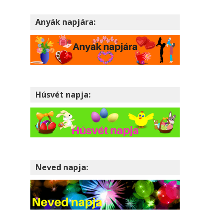
Anyák napjára:
Húsvét napja:
Neved napja: