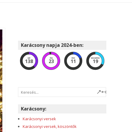
Karácsony napja 2024-ben:
NAP
ÓRA
PERC
MÁSODPERC
138
23
11
18
Karácsony:
Karácsonyi versek
Karácsonyi versek, köszöntők