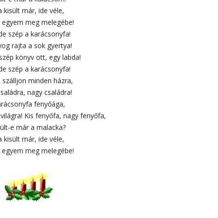
 kisült már, ide véle,
 egyem meg melegébe!
 de szép a karácsonyfa!
og rajta a sok gyertya!
 szép könyv ott, egy labda!
 de szép a karácsonyfa!
 szálljon minden házra,
családra, nagy családra!
rácsonyfa fenyőága,
világra! Kis fenyőfa, nagy fenyőfa,
sült-e már a malacka?
 kisült már, ide véle,
 egyem meg melegébe!