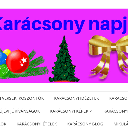
I VERSEK, KÖSZÖNTŐK
KARÁCSONYI IDÉZETEK
KARÁCSO
 ÚJÉVI JÓKÍVÁNSÁGOK
KARÁCSONYI KÉPEK -1
KARÁCSONYI
LOK
KARÁCSONYI ÉTELEK
KARÁCSONY BLOG
MIKUL