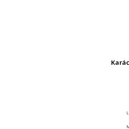
Karác
L
M