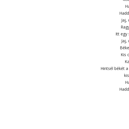
Ha
Hadd
Jaj,
Ragy
Itt egy
Jaj,
Béke
Kis 
Ka
Hintsél békét a 
ki
Ha
Hadd