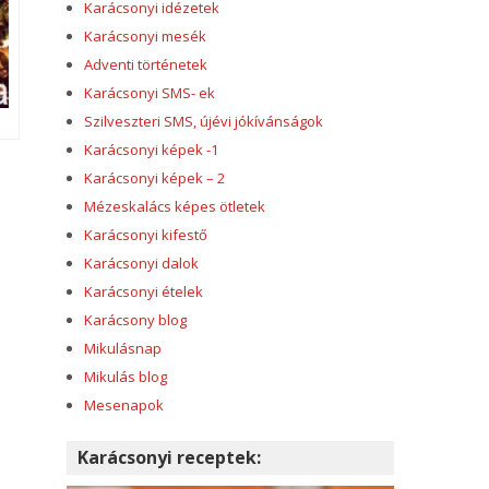
Karácsonyi idézetek
Karácsonyi mesék
Adventi történetek
Karácsonyi SMS- ek
Szilveszteri SMS, újévi jókívánságok
Karácsonyi képek -1
Karácsonyi képek – 2
Mézeskalács képes ötletek
Karácsonyi kifestő
Karácsonyi dalok
Karácsonyi ételek
Karácsony blog
Mikulásnap
Mikulás blog
Mesenapok
Karácsonyi receptek: