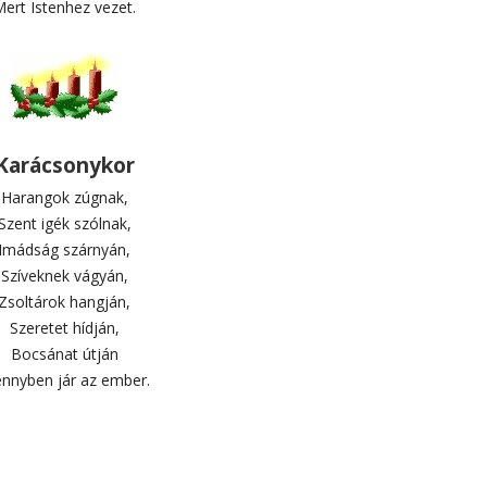
ert Istenhez vezet.
Karácsonykor
Harangok zúgnak,
Szent igék szólnak,
Imádság szárnyán,
Szíveknek vágyán,
Zsoltárok hangján,
Szeretet hídján,
Bocsánat útján
nnyben jár az ember.