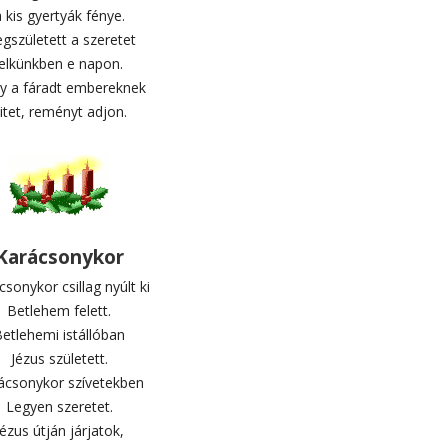
 kis gyertyák fénye.
gszületett a szeretet
lelkünkben e napon.
y a fáradt embereknek
itet, reményt adjon.
Karácsonykor
sonykor csillag nyúlt ki
Betlehem felett.
etlehemi istállóban
Jézus született.
ácsonykor szívetekben
Legyen szeretet.
Jézus útján járjatok,