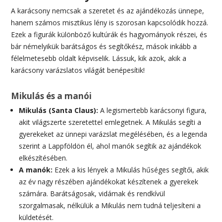
A karácsony nemcsak a szeretet és az ajándékozás ünnepe,
hanem számos misztikus lény is szorosan kapcsolódik hozzá.
Ezek a figurák különböző kultúrák és hagyományok részei, és
bár némelyikük barátságos és segítőkész, mások inkább a
félelmetesebb oldalt képviselik. Lássuk, kik azok, akik a
karácsony varázslatos világát benépesítik!
Mikulás és a manói
Mikulás (Santa Claus):
A legismertebb karácsonyi figura,
akit világszerte szeretettel emlegetnek. A Mikulás segíti a
gyerekeket az ünnepi varázslat megélésében, és a legenda
szerint a Lappföldön él, ahol manók segítik az ajándékok
elkészítésében.
A manók:
Ezek a kis lények a Mikulás hűséges segítői, akik
az év nagy részében ajándékokat készítenek a gyerekek
számára. Barátságosak, vidámak és rendkívül
szorgalmasak, nélkülük a Mikulás nem tudná teljesíteni a
küldetését.