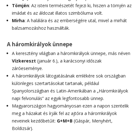
Tömjén
: Az isteni természetét fejezi ki, hiszen a tömjén az
imádat és az áldozat illatos szimbóluma volt.
Mirha
: A halálára és az emberségére utal, mivel a mirhát
balzsamozáshoz használták.
A háromkirályok ünnepe
A keresztény világban a háromkirályok ünnepe, más néven
Vízkereszt
(január 6.), a karácsonyi időszak
záróeseménye.
A háromkirályok látogatásának emlékére sok országban
különleges szertartásokat tartanak, például
Spanyolországban és Latin-Amerikában a „Háromkirályok
napi felvonulás” az egyik legfontosabb ünnep.
Magyarországon hagyományosan ezen a napon szentelik
meg a házakat és írják fel az ajtóra a háromkirályok
neveinek kezdőbetűit:
G+M+B
(Gáspár, Menyhért,
Boldizsár).