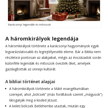
Karácsonyi legendák és mítoszok
A háromkirályok legendája
A háromkirályok története a karácsonyi hagyományok egyik
legvarázslatosabb és legrejtélyesebb eleme. Bár a Biblia nem
részletezi pontosan az alakjaikat, mégis az évszázadok során
különféle legendák és mítoszok övezték őket, amelyek
gazdagították az ünnepi kultúrát.
A bibliai történet alapjai
A háromkirályok története a Máté evangéliumában
szerepel, ahol „bölcsek” (más fordítások szerint „mágusok”)
látogatják meg a kisded Jézust.
A keleti bölcsek Betlehembe utaztak, miután egy