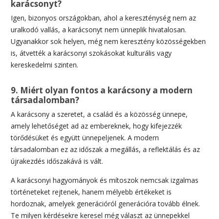
karácsonyt?
Igen, bizonyos országokban, ahol a kereszténység nem az
uralkodó vallás, a karácsonyt nem ünneplik hivatalosan.
Ugyanakkor sok helyen, még nem keresztény közösségekben
is, átvették a karácsonyi szokásokat kulturális vagy
kereskedelmi szinten.
9. Miért olyan fontos a karácsony a modern
társadalomban?
A karácsony a szeretet, a család és a közösség ünnepe,
amely lehetőséget ad az embereknek, hogy kifejezzék
törődésüket és együtt ünnepeljenek. A modern
társadalomban ez az időszak a megállás, a reflektálás és az
újrakezdés időszakává is vált.
A karácsonyi hagyományok és mítoszok nemcsak izgalmas
történeteket rejtenek, hanem mélyebb értékeket is
hordoznak, amelyek generációról generációra tovább élnek.
Te milyen kérdésekre keresel még választ az ünnepekkel