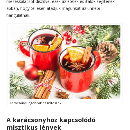
mézeskalácsot díszítve, ezek az ételek és italok segítenek
abban, hogy teljesen átadjuk magunkat az ünnepi
hangulatnak.
Karácsonyi legendák és mítoszok
A karácsonyhoz kapcsolódó
misztikus lények