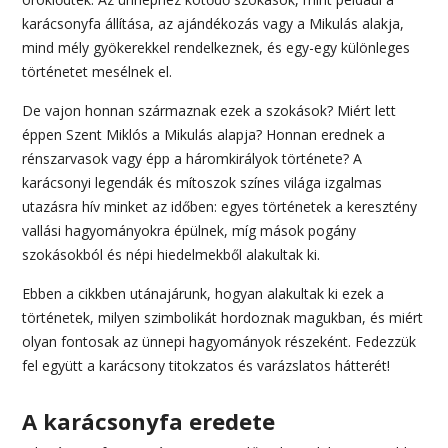
karácsonyfa állítása, az ajándékozás vagy a Mikulás alakja,
mind mély gyökerekkel rendelkeznek, és egy-egy különleges
történetet mesélnek el.
De vajon honnan származnak ezek a szokások? Miért lett
éppen Szent Miklós a Mikulás alapja? Honnan erednek a
rénszarvasok vagy épp a háromkirályok története? A
karácsonyi legendák és mítoszok színes világa izgalmas
utazásra hív minket az időben: egyes történetek a keresztény
vallási hagyományokra épülnek, míg mások pogány
szokásokból és népi hiedelmekből alakultak ki.
Ebben a cikkben utánajárunk, hogyan alakultak ki ezek a
történetek, milyen szimbolikát hordoznak magukban, és miért
olyan fontosak az ünnepi hagyományok részeként. Fedezzük
fel együtt a karácsony titokzatos és varázslatos hátterét!
A karácsonyfa eredete