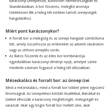
karácsonyi ünnepléssel, különösen Németországban és
Skandináviában. A bor fűszeres, melegítő aromája
tökéletesen illik a hideg téli estéken tartott ünnepségek
hangulatához.
Miért pont karácsonykor?
A forralt bor a melegség és az ünnepi hangulat szimbóluma
lett, amely összehozza az embereket az adventi vásárokon
vagy az otthoni ünneplés során.
Az illatos fűszerek és az édes bor kombinációja
egyedülállóan karácsonyi élményt nyújt, amelyet szinte
mindenki szívesen fogyaszt a hideg téli időszakban.
Mézeskalács és forralt bor: az ünnep ízei
Mind a mézeskalács, mind a forralt bor többet jelent egyszerű
finomságnál. Az ünnepekhez kötődő rituálékkal, illatokkal és
ízekkel elhozzák a karácsony meghittségét, melegségét és
varázsát. Akár egy bögre forralt bor mellett ülve, akár