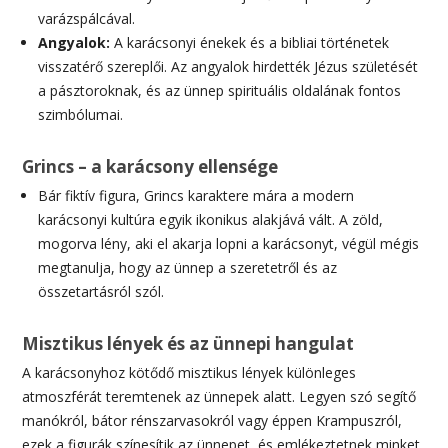
varázspálcával.
Angyalok:
A karácsonyi énekek és a bibliai történetek
visszatérő szereplői. Az angyalok hirdették Jézus születését
a pásztoroknak, és az ünnep spirituális oldalának fontos
szimbólumai.
Grincs – a karácsony ellensége
Bár fiktív figura, Grincs karaktere mára a modern
karácsonyi kultúra egyik ikonikus alakjává vált. A zöld,
mogorva lény, aki el akarja lopni a karácsonyt, végül mégis
megtanulja, hogy az ünnep a szeretetről és az
összetartásról szól.
Misztikus lények és az ünnepi hangulat
A karácsonyhoz kötődő misztikus lények különleges
atmoszférát teremtenek az ünnepek alatt. Legyen szó segítő
manókról, bátor rénszarvasokról vagy éppen Krampuszról,
ezek a figurák színesítik az ünnepet, és emlékeztetnek minket