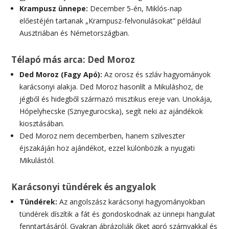
Krampusz ünnepe:
December 5-én, Miklós-nap
előestéjén tartanak „Krampusz-felvonulásokat” például
Ausztriában és Németországban.
Télapó más arca: Ded Moroz
Ded Moroz (Fagy Apó):
Az orosz és szláv hagyományok
karácsonyi alakja. Ded Moroz hasonlít a Mikuláshoz, de
jégből és hidegből származó misztikus ereje van. Unokája,
Hópelyhecske (Sznyegurocska), segít neki az ajándékok
kiosztásában.
Ded Moroz nem decemberben, hanem szilveszter
éjszakáján hoz ajándékot, ezzel különbözik a nyugati
Mikulástól.
Karácsonyi tündérek és angyalok
Tündérek:
Az angolszász karácsonyi hagyományokban
tündérek díszítik a fát és gondoskodnak az ünnepi hangulat
fenntartásáról. Gyakran ábrázolják őket apró szárnyakkal és