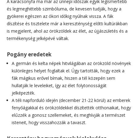
A karácsonyfa ma már az ünnepi időszak egyik legismertebb
és legmeghittebb szimbóluma, de kevesen tudják, hogy a
gyökerei egészen az ókori időkig nyúlnak vissza. A fák
díszítése és tisztelete már a kereszténység előtti kultúrákban
is megjelent, ahol az örökzöldek az élet, az újjászületés és a
termékenység jelképévé váltak.
Pogány eredetek
A germán és kelta népek hitvilágában az örökzöld növények
különleges helyet foglaltak el. Úgy tartották, hogy ezek a
fák mágikus erővel bírnak, hiszen a tél közepén sem
hullatják le leveleiket, így az élet folytonosságát
jelképezték.
A téli napforduló idején (december 21-22 körül) az emberek
fenyőágakkal és örökzöldekkel díszítették otthonaikat, hogy
elűzzék a gonosz szellemeket, és meghívják a természet
isteneit, hogy visszahozzák a tavaszt.