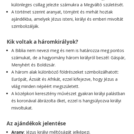
különleges csillag jelezte számukra a Megváltó születését.
A történet szerint aranyat, tömjént és mirhát hoztak
ajándékba, amelyek Jézus isteni, királyi és emberi mivoltát
szimbolizálják.
Kik voltak a háromkirályok?
A Biblia nem nevezi meg és nem is határozza meg pontos
számukat, de a hagyomány három királyról beszél: Gáspár,
Menyhért és Boldizsár.
A három alak különböző földrészeket szimbolizálhatott:
Európát, Ázsiát és Afrikát, ezzel kifejezve, hogy Jézus a
világ minden népéért megszületett.
A középkori keresztény művészet gyakran királyi palástban
és koronával ábrázolta őket, ezzel is hangsúlyozva királyi
mivoltukat.
Az ajándékok jelentése
Arany
: Jézus királyi méltóságát jelképezi.