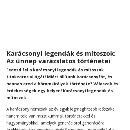
Karácsonyi legendák és mítoszok:
Az ünnep varázslatos történetei
Fedezd fel a karácsonyi legendák és mítoszok
titokzatos világát! Miért állítunk karácsonyfát, és
honnan ered a háromkirályok története? Válaszok és
érdekességek egy helyen! Karácsonyi legendák és
mítoszok.
A karácsony nemcsak az év egyik legmeghittebb időszaka,
hanem tele van misztikummal, történetekkel és
hagyományokkal, amelyek generációról generációra
öröklődtek. Az ünnephez kötődő szokások, mint például a