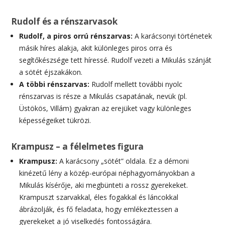
Rudolf és a rénszarvasok
Rudolf, a piros orrú rénszarvas:
A karácsonyi történetek
másik híres alakja, akit különleges piros orra és
segítőkészsége tett híressé. Rudolf vezeti a Mikulás szánját
a sötét éjszakákon.
A többi rénszarvas:
Rudolf mellett további nyolc
rénszarvas is része a Mikulás csapatának, nevük (pl.
Üstökös, Villám) gyakran az erejüket vagy különleges
képességeiket tükrözi.
Krampusz – a félelmetes figura
Krampusz:
A karácsony „sötét” oldala. Ez a démoni
kinézetű lény a közép-európai néphagyományokban a
Mikulás kísérője, aki megbünteti a rossz gyerekeket.
Krampuszt szarvakkal, éles fogakkal és láncokkal
ábrázolják, és fő feladata, hogy emlékeztessen a
gyerekeket a jó viselkedés fontosságára.