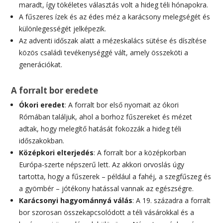
maradt, így tökéletes választás volt a hideg téli hónapokra.
A fűszeres ízek és az édes méz a karácsony melegségét és
különlegességét jelképezik.
Az adventi időszak alatt a mézeskalács sütése és díszítése
közös családi tevékenységgé vált, amely összeköti a
generációkat.
A forralt bor eredete
Ókori eredet
: A forralt bor első nyomait az ókori
Rómában találjuk, ahol a borhoz fűszereket és mézet
adtak, hogy melegítő hatását fokozzák a hideg téli
időszakokban.
Középkori elterjedés
: A forralt bor a középkorban
Európa-szerte népszerű lett. Az akkori orvoslás úgy
tartotta, hogy a fűszerek – például a fahéj, a szegfűszeg és
a gyömbér – jótékony hatással vannak az egészségre.
Karácsonyi hagyománnyá válás
: A 19. századra a forralt
bor szorosan összekapcsolódott a téli vásárokkal és a