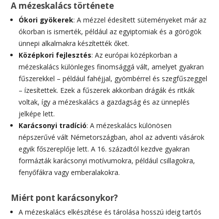
A mézeskalács története
Ókori gyökerek
: A mézzel édesített süteményeket már az
ókorban is ismerték, például az egyiptomiak és a görögök
ünnepi alkalmakra készítették őket.
Középkori fejlesztés
: Az európai középkorban a
mézeskalács különleges finomsággá vált, amelyet gyakran
fűszerekkel – például fahéjjal, gyömbérrel és szegfűszeggel
– ízesítettek. Ezek a fűszerek akkoriban drágák és ritkák
voltak, így a mézeskalács a gazdagság és az ünneplés
jelképe lett.
Karácsonyi tradíció
: A mézeskalács különösen
népszerűvé vált Németországban, ahol az adventi vásárok
egyik főszereplője lett. A 16. századtól kezdve gyakran
formázták karácsonyi motívumokra, például csillagokra,
fenyőfákra vagy emberalakokra.
Miért pont karácsonykor?
A mézeskalács elkészítése és tárolása hosszú ideig tartós