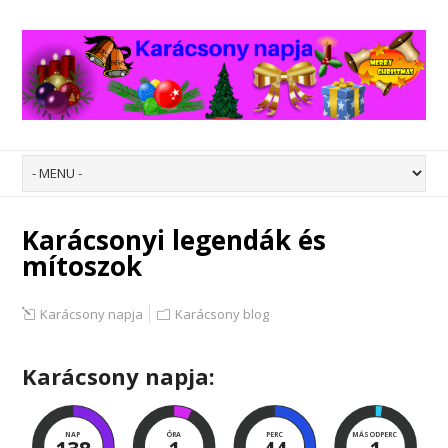
Karácsonyi legendák és
mítoszok
Karácsony napja
Karácsony blog
Karácsony napja:
NAP
ÓRA
PERC
MÁSODPERC