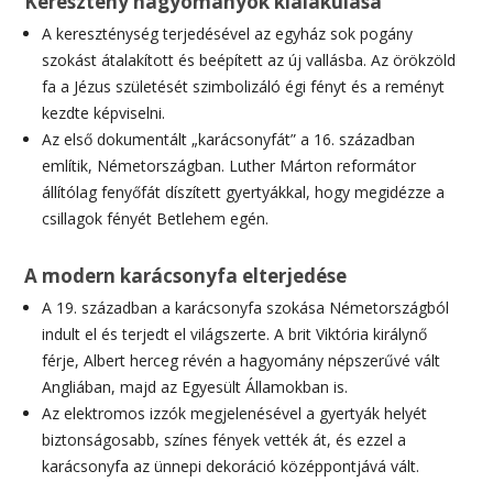
Keresztény hagyományok kialakulása
A kereszténység terjedésével az egyház sok pogány
szokást átalakított és beépített az új vallásba. Az örökzöld
fa a Jézus születését szimbolizáló égi fényt és a reményt
kezdte képviselni.
Az első dokumentált „karácsonyfát” a 16. században
említik, Németországban. Luther Márton reformátor
állítólag fenyőfát díszített gyertyákkal, hogy megidézze a
csillagok fényét Betlehem egén.
A modern karácsonyfa elterjedése
A 19. században a karácsonyfa szokása Németországból
indult el és terjedt el világszerte. A brit Viktória királynő
férje, Albert herceg révén a hagyomány népszerűvé vált
Angliában, majd az Egyesült Államokban is.
Az elektromos izzók megjelenésével a gyertyák helyét
biztonságosabb, színes fények vették át, és ezzel a
karácsonyfa az ünnepi dekoráció középpontjává vált.