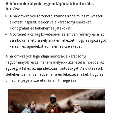
A háromkirályok legendájának kulturális
hatása
A háromkirályok története számos irodalmi és művészeti
alkotást inspirált, beleértve a karácsonyi énekeket,
ikonográfiát és betlehemes játékokat.
A történet a csillag követésével az emberi remény és a hit
szimbóluma lett, amely arra emlékeztet, hogy az igazságot
keresni és ajándékot adni nemes cselekedet.
A háromkirályok legendája nemcsak a karácsonyi
hagyományok része, hanem mélyebb üzenetet is hordoz: az
egység, a hit és az ajándékozás fontosságát. Az ő utazásuk
Betlehembe minden évben arra emlékeztet minket, hogy az
ünnep lényege a szeretet és a hit megélése.