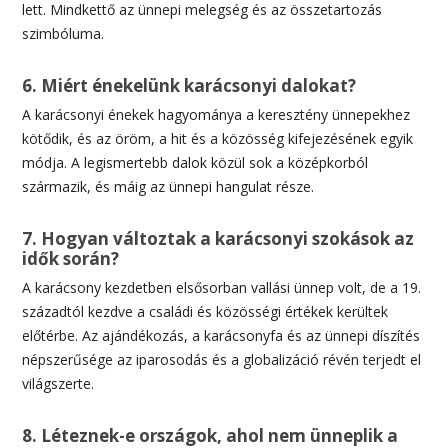
lett. Mindkettő az ünnepi melegség és az összetartozás
szimbóluma.
6. Miért énekelünk karácsonyi dalokat?
A karácsonyi énekek hagyománya a keresztény ünnepekhez
kötődik, és az öröm, a hit és a közösség kifejezésének egyik
módja. A legismertebb dalok közül sok a középkorból
származik, és máig az ünnepi hangulat része.
7. Hogyan változtak a karácsonyi szokások az
idők során?
A karácsony kezdetben elsősorban vallási ünnep volt, de a 19.
századtól kezdve a családi és közösségi értékek kerültek
előtérbe. Az ajándékozás, a karácsonyfa és az ünnepi díszítés
népszerűsége az iparosodás és a globalizáció révén terjedt el
világszerte.
8. Léteznek-e országok, ahol nem ünneplik a