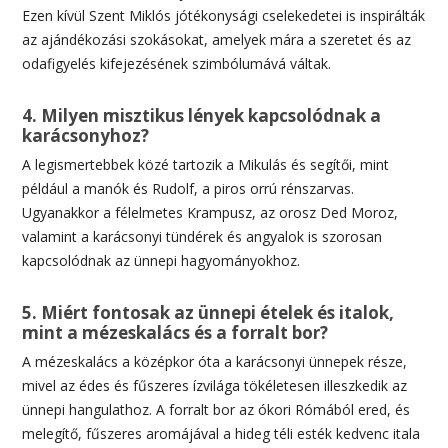
Ezen kívül Szent Miklós jótékonysági cselekedetei is inspirálták
az ajándékozási szokásokat, amelyek mára a szeretet és az
odafigyelés kifejezésének szimbólumává váltak.
4. Milyen misztikus lények kapcsolódnak a
karácsonyhoz?
A legismertebbek közé tartozik a Mikulás és segítői, mint
például a manók és Rudolf, a piros orrú rénszarvas.
Ugyanakkor a félelmetes Krampusz, az orosz Ded Moroz,
valamint a karácsonyi tündérek és angyalok is szorosan
kapcsolódnak az ünnepi hagyományokhoz.
5. Miért fontosak az ünnepi ételek és italok,
mint a mézeskalács és a forralt bor?
A mézeskalács a középkor óta a karácsonyi ünnepek része,
mivel az édes és fűszeres ízvilága tökéletesen illeszkedik az
ünnepi hangulathoz. A forralt bor az ókori Rómából ered, és
melegítő, fűszeres aromájával a hideg téli esték kedvenc itala