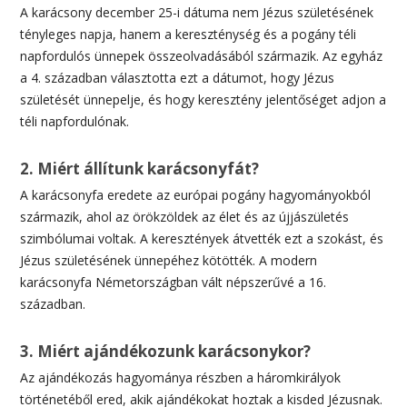
A karácsony december 25-i dátuma nem Jézus születésének
tényleges napja, hanem a kereszténység és a pogány téli
napfordulós ünnepek összeolvadásából származik. Az egyház
a 4. században választotta ezt a dátumot, hogy Jézus
születését ünnepelje, és hogy keresztény jelentőséget adjon a
téli napfordulónak.
2. Miért állítunk karácsonyfát?
A karácsonyfa eredete az európai pogány hagyományokból
származik, ahol az örökzöldek az élet és az újjászületés
szimbólumai voltak. A keresztények átvették ezt a szokást, és
Jézus születésének ünnepéhez kötötték. A modern
karácsonyfa Németországban vált népszerűvé a 16.
században.
3. Miért ajándékozunk karácsonykor?
Az ajándékozás hagyománya részben a háromkirályok
történetéből ered, akik ajándékokat hoztak a kisded Jézusnak.