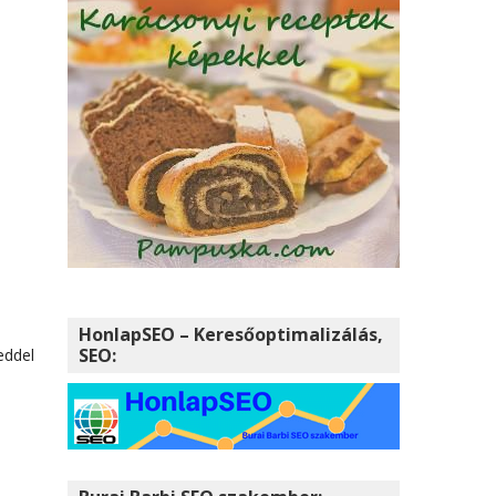
i
HonlapSEO – Keresőoptimalizálás,
SEO:
eddel