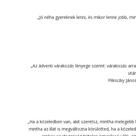
„Jó néha gyereknek lenni, és mikor lenne jobb, mi
„Az ádventi várakozás lényege szerint: várakozás arr
után
Pilinszky Ján
„Ha a közeledben van, akit szeretsz, mintha melegebb 
mintha az illat is megváltozna körülötted, ha a közele