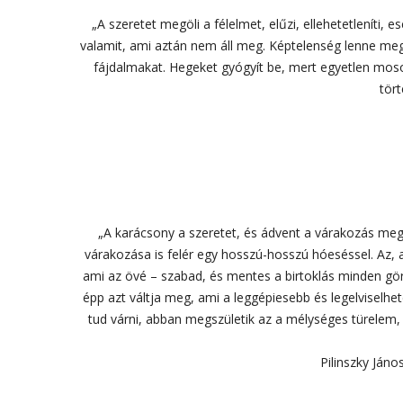
„A szeretet megöli a félelmet, elűzi, ellehetetleníti, e
valamit, ami aztán nem áll meg. Képtelenség lenne megáll
fájdalmakat. Hegeket gyógyít be, mert egyetlen mosoly
tört
„A karácsony a szeretet, és ádvent a várakozás megs
várakozása is felér egy hosszú-hosszú hóeséssel. Az, a
ami az övé – szabad, és mentes a birtoklás minden görcs
épp azt váltja meg, ami a leggépiesebb és legelviselhe
tud várni, abban megszületik az a mélységes türelem
Pilinszky Ján