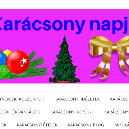
I VERSEK, KÖSZÖNTŐK
KARÁCSONYI IDÉZETEK
KARÁCSO
 ÚJÉVI JÓKÍVÁNSÁGOK
KARÁCSONYI KÉPEK -1
KARÁCSONYI
LOK
KARÁCSONYI ÉTELEK
KARÁCSONY BLOG
MIKUL