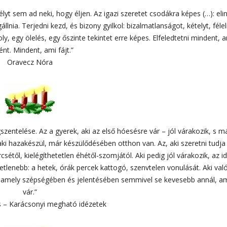
sélyt sem ad neki, hogy éljen. Az igazi szeretet csodákra képes (…): elin
nia. Terjedni kezd, és bizony gyilkol: bizalmatlanságot, kételyt, féle
, egy ölelés, egy őszinte tekintet erre képes. Elfeledtetni mindent, 
ént. Mindent, ami fájt.”
Oravecz Nóra
zentelése. Az a gyerek, aki az első hóesésre vár – jól várakozik, s m
ki hazakészül, már készülődésében otthon van. Az, aki szeretni tudja 
étől, kielégíthetetlen éhétől-szomjától. Aki pedig jól várakozik, az i
tetlenebb: a hetek, órák percek kattogó, szenvtelen vonulását. Aki va
, amely szépségében és jelentésében semmivel se kevesebb annál, a
vár.”
os – Karácsonyi megható idézetek