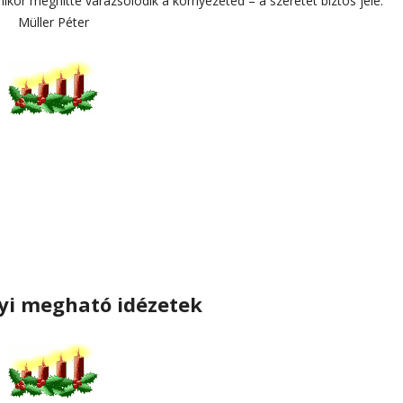
ikor meghitté varázsolódik a környezeted – a szeretet biztos jele.”
Müller Péter
yi megható idézetek