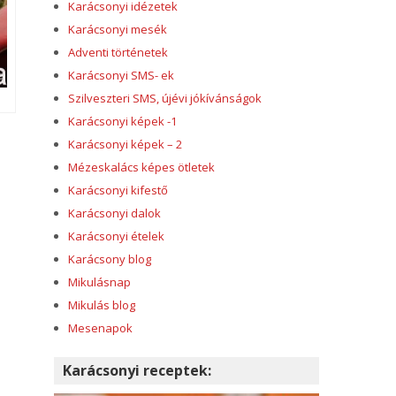
Karácsonyi idézetek
Karácsonyi mesék
Adventi történetek
Karácsonyi SMS- ek
Szilveszteri SMS, újévi jókívánságok
Karácsonyi képek -1
Karácsonyi képek – 2
Mézeskalács képes ötletek
Karácsonyi kifestő
Karácsonyi dalok
Karácsonyi ételek
Karácsony blog
Mikulásnap
Mikulás blog
Mesenapok
Karácsonyi receptek: