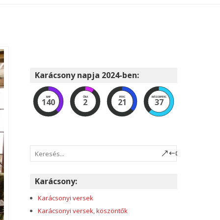
Karácsony napja 2024-ben:
NAP
ÓRA
PERC
MÁSODPERC
140
2
21
35
Karácsony:
Karácsonyi versek
Karácsonyi versek, köszöntők