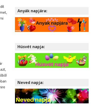
dít
Anyák napjára:
lmet,
ami
Húsvét napja:
ár
azt,
dőből
lóban
Neved napja:
mire