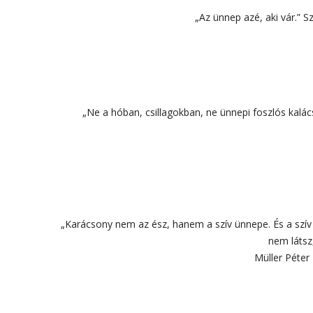
„Az ünnep azé, aki vár.” 
„Ne a hóban, csillagokban, ne ünnepi foszlós kalác
„Karácsony nem az ész, hanem a szív ünnepe. És a szív é
nem látsz
Müller Péter