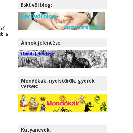
Esküvői blog:
ogy
bb: a
Álmok jelentése:
Mondókák, nyelvtörők, gyerek
versek:
Kutyanevek: