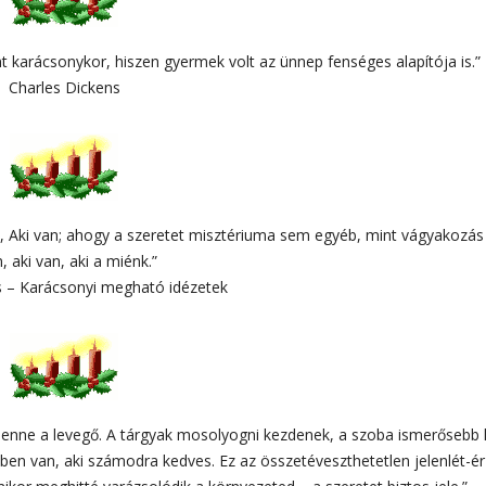
nt karácsonykor, hiszen gyermek volt az ünnep fenséges alapítója is.”
Charles Dickens
a, Aki van; ahogy a szeretet misztériuma sem egyéb, mint vágyakozás
, aki van, aki a miénk.”
os – Karácsonyi megható idézetek
lenne a levegő. A tárgyak mosolyogni kezdenek, a szoba ismerősebb 
dben van, aki számodra kedves. Ez az összetéveszthetetlen jelenlét-ér