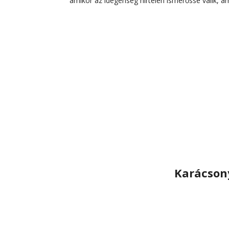
amikor az idegenség hirtelen ismerőssé válik, am
Karácson