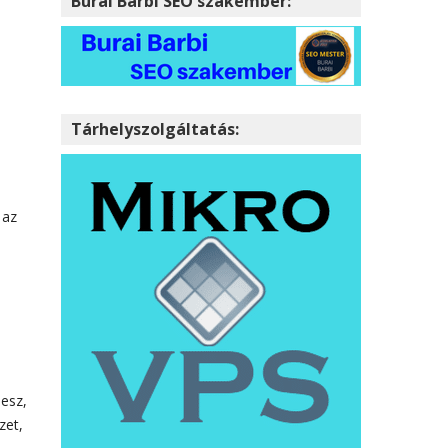
Burai Barbi SEO szakember:
Tárhelyszolgáltatás:
 az
lesz,
zet,