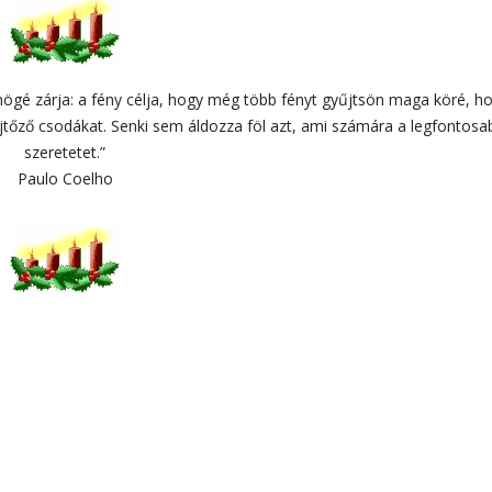
mögé zárja: a fény célja, hogy még több fényt gyűjtsön maga köré, h
tőző csodákat. Senki sem áldozza föl azt, ami számára a legfontosa
szeretetet.”
Paulo Coelho