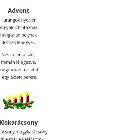
Advent
Harangok nyelvén
Angyalok hintáznak,
hangtalan pelyhek
időznek lebegve…
Nesztelen a szél,
némán lélegezve,
megtorpan a csend
s egy áldott percre…
Kiskarácsony
rácsony, nagykarácsony,
ült-e már a kalácsom?