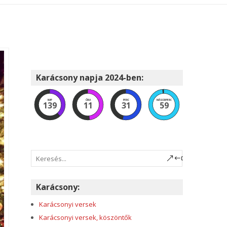
Karácsony napja 2024-ben:
NAP
ÓRA
PERC
MÁSODPERC
139
11
31
57
Karácsony:
Karácsonyi versek
Karácsonyi versek, köszöntők