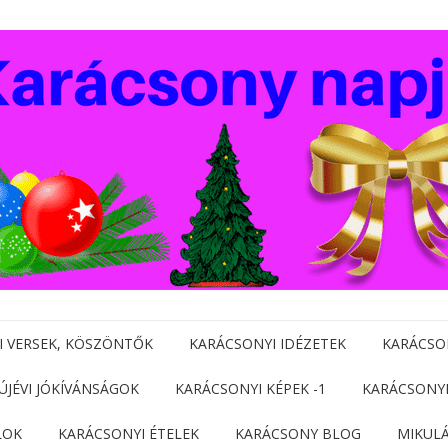
I VERSEK, KÖSZÖNTŐK
KARÁCSONYI IDÉZETEK
KARÁCSO
 ÚJÉVI JÓKÍVÁNSÁGOK
KARÁCSONYI KÉPEK -1
KARÁCSONYI
LOK
KARÁCSONYI ÉTELEK
KARÁCSONY BLOG
MIKUL