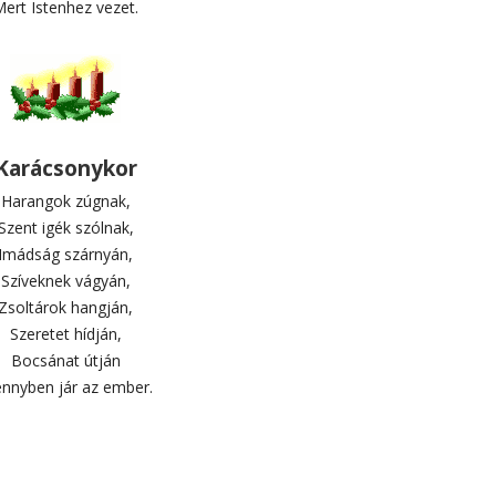
ert Istenhez vezet.
Karácsonykor
Harangok zúgnak,
Szent igék szólnak,
Imádság szárnyán,
Szíveknek vágyán,
Zsoltárok hangján,
Szeretet hídján,
Bocsánat útján
nnyben jár az ember.