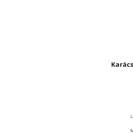
Karács
L
M