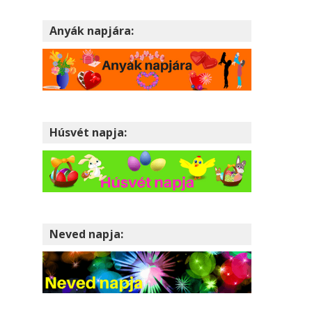
Anyák napjára:
Húsvét napja:
Neved napja: