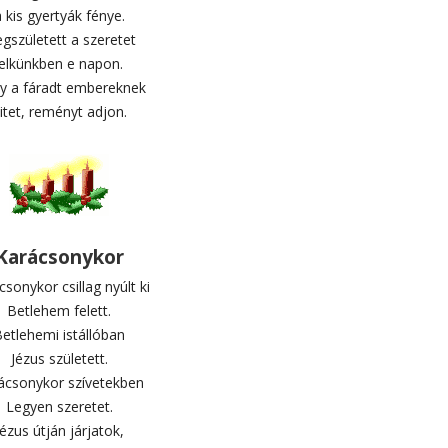
 kis gyertyák fénye.
gszületett a szeretet
lelkünkben e napon.
y a fáradt embereknek
itet, reményt adjon.
Karácsonykor
sonykor csillag nyúlt ki
Betlehem felett.
etlehemi istállóban
Jézus született.
ácsonykor szívetekben
Legyen szeretet.
Jézus útján járjatok,