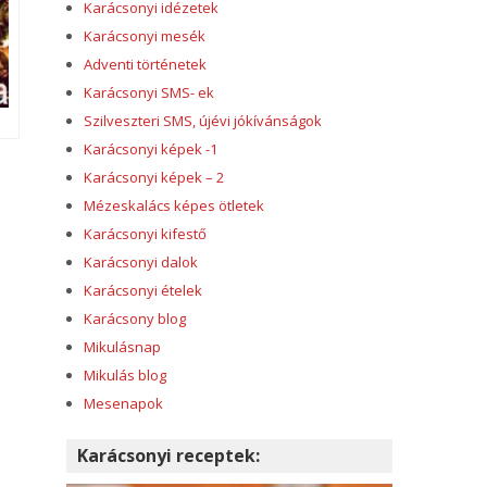
Karácsonyi idézetek
Karácsonyi mesék
Adventi történetek
Karácsonyi SMS- ek
Szilveszteri SMS, újévi jókívánságok
Karácsonyi képek -1
Karácsonyi képek – 2
Mézeskalács képes ötletek
Karácsonyi kifestő
Karácsonyi dalok
Karácsonyi ételek
Karácsony blog
Mikulásnap
Mikulás blog
Mesenapok
Karácsonyi receptek: