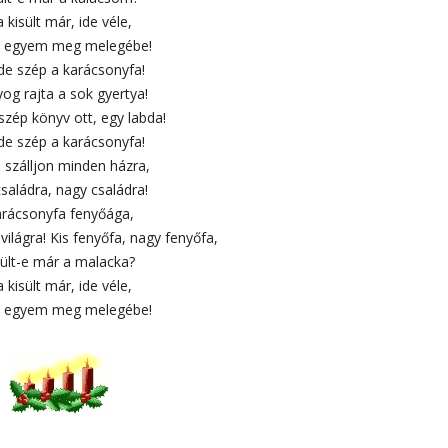
 kisült már, ide véle,
 egyem meg melegébe!
 de szép a karácsonyfa!
og rajta a sok gyertya!
 szép könyv ott, egy labda!
 de szép a karácsonyfa!
 szálljon minden házra,
családra, nagy családra!
rácsonyfa fenyőága,
világra! Kis fenyőfa, nagy fenyőfa,
sült-e már a malacka?
 kisült már, ide véle,
 egyem meg melegébe!