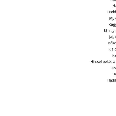
Ha
Hadd
Jaj,
Ragy
Itt egy
Jaj,
Béke
Kis 
Ka
Hintsél békét a 
ki
Ha
Hadd