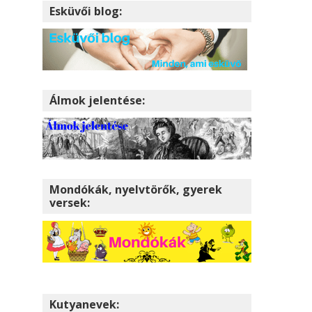
Esküvői blog:
Álmok jelentése:
Mondókák, nyelvtörők, gyerek
versek:
Kutyanevek: