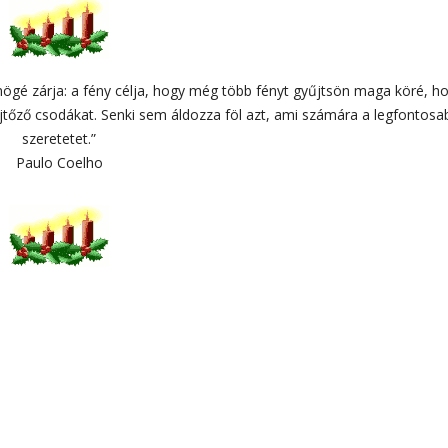
mögé zárja: a fény célja, hogy még több fényt gyűjtsön maga köré, h
tőző csodákat. Senki sem áldozza föl azt, ami számára a legfontosa
szeretetet.”
Paulo Coelho