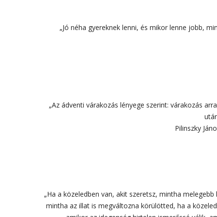
„Jó néha gyereknek lenni, és mikor lenne jobb, mi
„Az ádventi várakozás lényege szerint: várakozás arr
után
Pilinszky Ján
„Ha a közeledben van, akit szeretsz, mintha melegebb 
mintha az illat is megváltozna körülötted, ha a közele