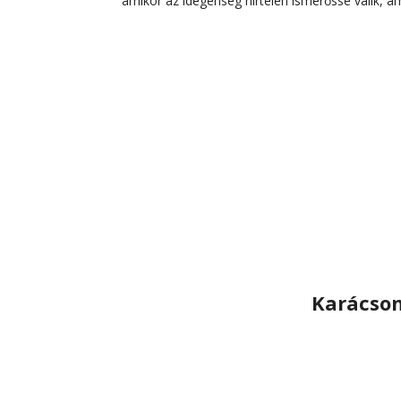
amikor az idegenség hirtelen ismerőssé válik, am
Karácson