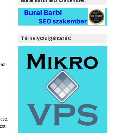
Burai Barbi SEO szakember:
Tárhelyszolgáltatás:
 az
lesz,
zet,