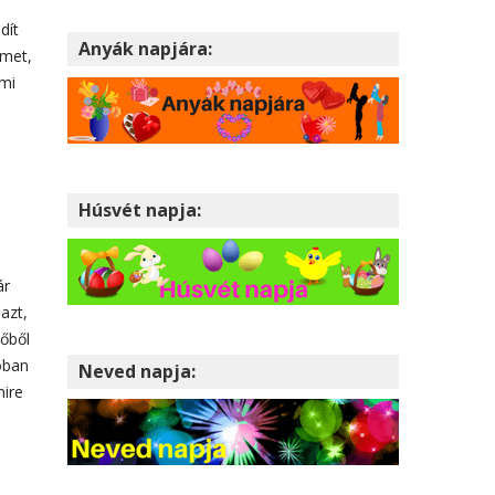
dít
Anyák napjára:
lmet,
ami
Húsvét napja:
ár
azt,
dőből
lóban
Neved napja:
mire