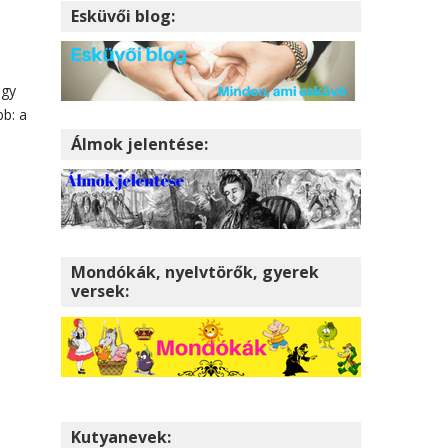
Esküvői blog:
ogy
bb: a
Álmok jelentése:
Mondókák, nyelvtörők, gyerek
versek:
Kutyanevek: