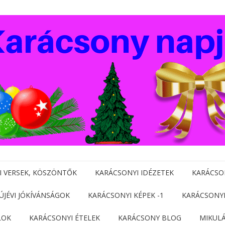
I VERSEK, KÖSZÖNTŐK
KARÁCSONYI IDÉZETEK
KARÁCSO
 ÚJÉVI JÓKÍVÁNSÁGOK
KARÁCSONYI KÉPEK -1
KARÁCSONYI
LOK
KARÁCSONYI ÉTELEK
KARÁCSONY BLOG
MIKUL