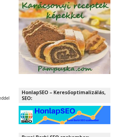
i
HonlapSEO – Keresőoptimalizálás,
SEO:
eddel