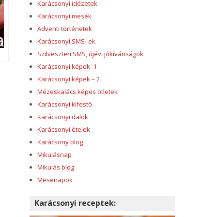
Karácsonyi idézetek
Karácsonyi mesék
Adventi történetek
Karácsonyi SMS- ek
Szilveszteri SMS, újévi jókívánságok
Karácsonyi képek -1
Karácsonyi képek – 2
Mézeskalács képes ötletek
Karácsonyi kifestő
Karácsonyi dalok
Karácsonyi ételek
Karácsony blog
Mikulásnap
Mikulás blog
Mesenapok
Karácsonyi receptek: