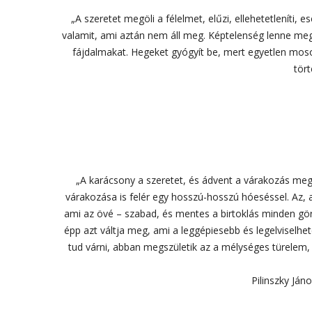
„A szeretet megöli a félelmet, elűzi, ellehetetleníti, e
valamit, ami aztán nem áll meg. Képtelenség lenne megáll
fájdalmakat. Hegeket gyógyít be, mert egyetlen mosoly
tört
„A karácsony a szeretet, és ádvent a várakozás megs
várakozása is felér egy hosszú-hosszú hóeséssel. Az, a
ami az övé – szabad, és mentes a birtoklás minden görcs
épp azt váltja meg, ami a leggépiesebb és legelviselhe
tud várni, abban megszületik az a mélységes türelem
Pilinszky Ján