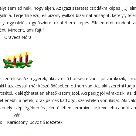
sélyt sem ad neki, hogy éljen. Az igazi szeretet csodákra képes (…): elin
nia. Terjedni kezd, és bizony gyilkol: bizalmatlanságot, kételyt, féle
, egy ölelés, egy őszinte tekintet erre képes. Elfeledtetni mindent, 
ént. Mindent, ami fájt.”
Oravecz Nóra
zentelése. Az a gyerek, aki az első hóesésre vár – jól várakozik, s m
ki hazakészül, már készülődésében otthon van. Az, aki szeretni tudja 
étől, kielégíthetetlen éhétől-szomjától. Aki pedig jól várakozik, az i
tetlenebb: a hetek, órák percek kattogó, szenvtelen vonulását. Aki va
, amely szépségében és jelentésében semmivel se kevesebb annál, a
vár.”
os – Karácsonyi üdvözlő idézetek