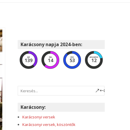
Karácsony napja 2024-ben:
NAP
ÓRA
PERC
MÁSODPERC
139
14
53
11
Karácsony:
Karácsonyi versek
Karácsonyi versek, köszöntők