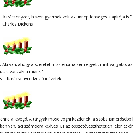
nt karácsonykor, hiszen gyermek volt az ünnep fenséges alapítója is.”
Charles Dickens
a, Aki van; ahogy a szeretet misztériuma sem egyéb, mint vágyakozás
, aki van, aki a miénk.”
os – Karácsonyi üdvözlő idézetek
lenne a levegő. A tárgyak mosolyogni kezdenek, a szoba ismerősebb 
dben van, aki számodra kedves. Ez az összetéveszthetetlen jelenlét-ér