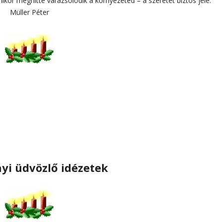
ikor meghitté varázsolódik a környezeted – a szeretet biztos jele.”
Müller Péter
yi üdvözlő idézetek