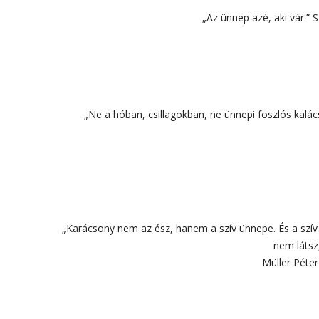
„Az ünnep azé, aki vár.” 
„Ne a hóban, csillagokban, ne ünnepi foszlós kalác
„Karácsony nem az ész, hanem a szív ünnepe. És a szív é
nem látsz
Müller Péter