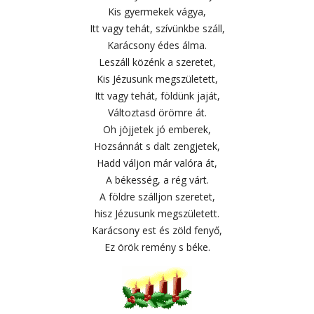
Kis gyermekek vágya,
Itt vagy tehát, szívünkbe száll,
Karácsony édes álma.
Leszáll közénk a szeretet,
Kis Jézusunk megszületett,
Itt vagy tehát, földünk jaját,
Változtasd örömre át.
Oh jöjjetek jó emberek,
Hozsánnát s dalt zengjetek,
Hadd váljon már valóra át,
A békesség, a rég várt.
A földre szálljon szeretet,
hisz Jézusunk megszületett.
Karácsony est és zöld fenyő,
Ez örök remény s béke.