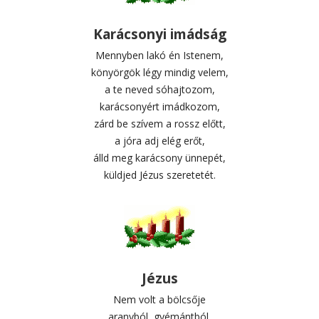
Karácsonyi imádság
Mennyben lakó én Istenem,
könyörgök légy mindig velem,
a te neved sóhajtozom,
karácsonyért imádkozom,
zárd be szívem a rossz előtt,
a jóra adj elég erőt,
álld meg karácsony ünnepét,
küldjed Jézus szeretetét.
Jézus
Nem volt a bölcsője
aranyból, gyémántból,