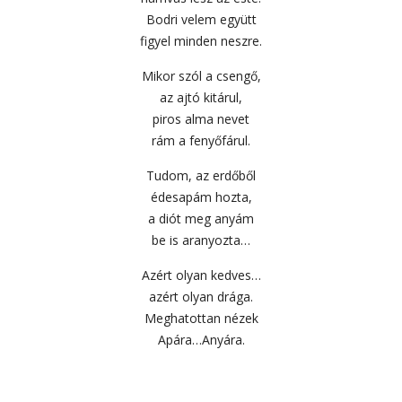
Bodri velem együtt
figyel minden neszre.
Mikor szól a csengő,
az ajtó kitárul,
piros alma nevet
rám a fenyőfárul.
Tudom, az erdőből
édesapám hozta,
a diót meg anyám
be is aranyozta…
Azért olyan kedves…
azért olyan drága.
Meghatottan nézek
Apára…Anyára.