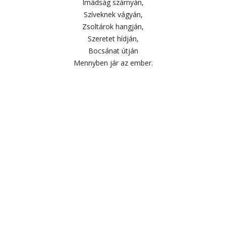
Imádság szárnyán,
Szíveknek vágyán,
Zsoltárok hangján,
Szeretet hídján,
Bocsánat útján
Mennyben jár az ember.