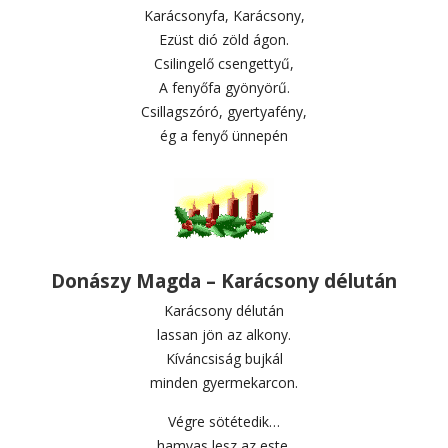
Karácsonyfa, Karácsony,
Ezüst dió zöld ágon.
Csilingelő csengettyű,
A fenyőfa gyönyörű.
Csillagszóró, gyertyafény,
ég a fenyő ünnepén
Donászy Magda – Karácsony délután
Karácsony délután
lassan jön az alkony.
Kíváncsiság bujkál
minden gyermekarcon.
Végre sötétedik…
hamvas lesz az este.