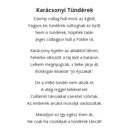
Karácsonyi Tündérek
Ezernyi csillag hull most az égből,
Fagyos kis tündérek suttognak az éjről.
Nem is tündérek, hópihék talán.
Jeges csillagpor hull a Földre rá.
Karácsony éjjelén az ablakból látom,
Fehérbe öltözött a táj kint a határon.
Lelkem megnyugszik, s béke járja át,
Boldogan kívánok “jó éjszakát”.
De a millió tündér nem alszik el,
A világ reggel békével kel.
Csillámló táncukkal szeretet szórtak,
Az emberek arcára mosolyt varázsoltak.
Maradjon ez így egész éven át,
Ne csak ha csodáljuk a tündérek táncát!