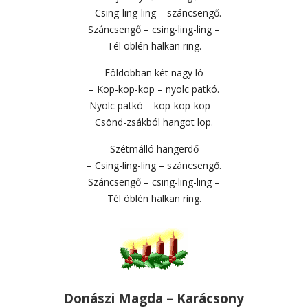
– Csing-ling-ling – száncsengő.
Száncsengő – csing-ling-ling –
Tél öblén halkan ring.
Földobban két nagy ló
– Kop-kop-kop – nyolc patkó.
Nyolc patkó – kop-kop-kop –
Csönd-zsákból hangot lop.
Szétmálló hangerdő
– Csing-ling-ling – száncsengő.
Száncsengő – csing-ling-ling –
Tél öblén halkan ring.
Donászi Magda – Karácsony