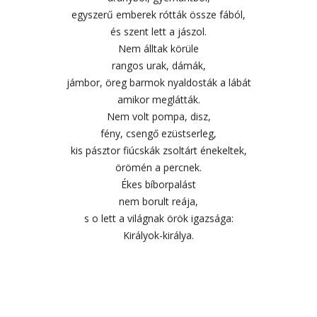
egyszerű emberek rótták össze fából,
és szent lett a jászol.
Nem álltak körüle
rangos urak, dámák,
jámbor, öreg barmok nyaldosták a lábát
amikor meglátták.
Nem volt pompa, disz,
fény, csengő ezüstserleg,
kis pásztor fiúcskák zsoltárt énekeltek,
örömén a percnek.
Ékes bíborpalást
nem borult reája,
s o lett a világnak örök igazsága:
Királyok-királya.