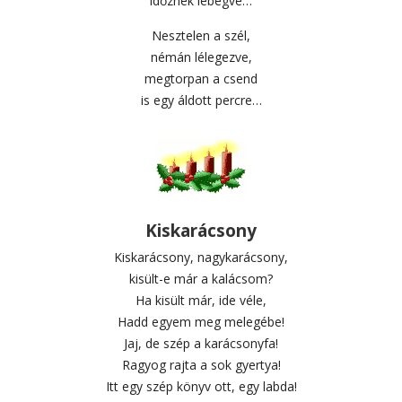
időznek lebegve…
Nesztelen a szél,
némán lélegezve,
megtorpan a csend
is egy áldott percre…
Kiskarácsony
Kiskarácsony, nagykarácsony,
kisült-e már a kalácsom?
Ha kisült már, ide véle,
Hadd egyem meg melegébe!
Jaj, de szép a karácsonyfa!
Ragyog rajta a sok gyertya!
Itt egy szép könyv ott, egy labda!