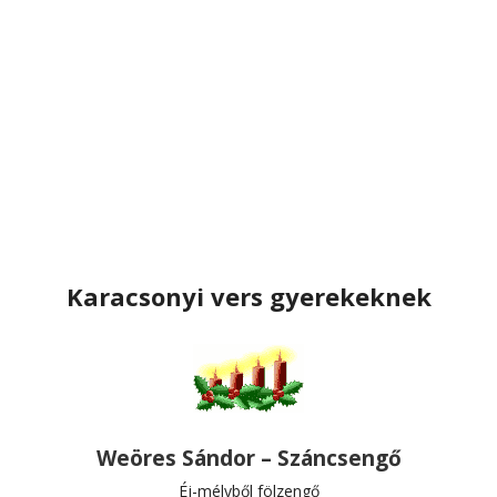
Karacsonyi vers gyerekeknek
Weöres Sándor – Száncsengő
Éj-mélyből fölzengő