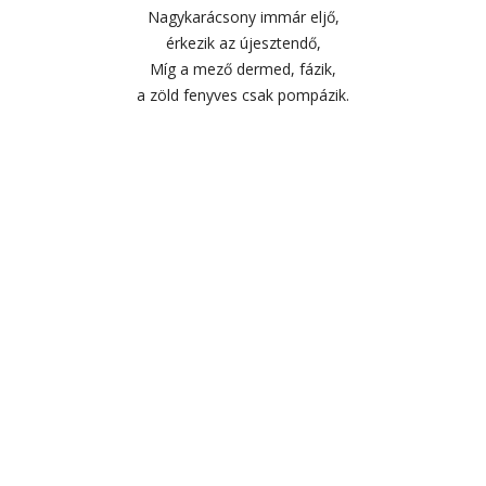
Nagykarácsony immár eljő,
érkezik az újesztendő,
Míg a mező dermed, fázik,
a zöld fenyves csak pompázik.