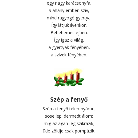
egy nagy karácsonyfa.
S ahány emberi szív,
mind ragyogó gyertya.
Így látjuk ilyenkor,
Betlehemes éjben.
Így igaz a világ,
a gyertyák fényében,
a szívek fényében.
Szép a fenyő
Szép a fenyő télen-nyáron,
sose lepi dermedt álom:
míg az ágán jég szikrázik,
üde zöldje csak pompázik.