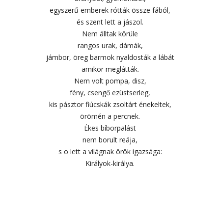
egyszerű emberek rótták össze fából,
és szent lett a jászol.
Nem álltak körüle
rangos urak, dámák,
jámbor, öreg barmok nyaldosták a lábát
amikor meglátták.
Nem volt pompa, disz,
fény, csengő ezüstserleg,
kis pásztor fiúcskák zsoltárt énekeltek,
örömén a percnek.
Ékes bíborpalást
nem borult reája,
s o lett a világnak örök igazsága:
Királyok-királya.