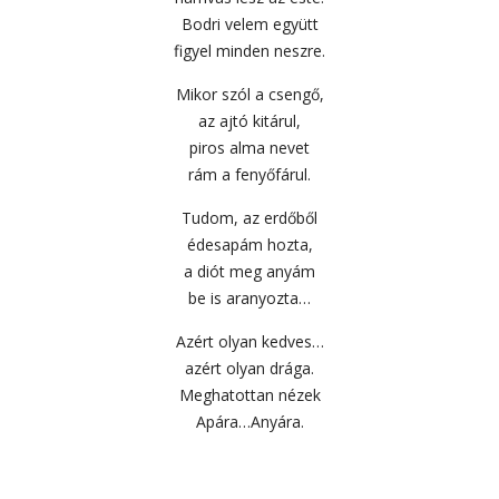
Bodri velem együtt
figyel minden neszre.
Mikor szól a csengő,
az ajtó kitárul,
piros alma nevet
rám a fenyőfárul.
Tudom, az erdőből
édesapám hozta,
a diót meg anyám
be is aranyozta…
Azért olyan kedves…
azért olyan drága.
Meghatottan nézek
Apára…Anyára.