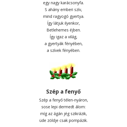
egy nagy karácsonyfa.
S ahány emberi szív,
mind ragyogó gyertya.
Így látjuk ilyenkor,
Betlehemes éjben.
Így igaz a világ,
a gyertyák fényében,
a szívek fényében.
Szép a fenyő
Szép a fenyő télen-nyáron,
sose lepi dermedt álom:
míg az ágán jég szikrázik,
üde zöldje csak pompázik.