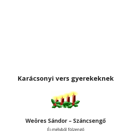
Karácsonyi vers gyerekeknek
Weöres Sándor – Száncsengő
Éj-mélyből fölzengő