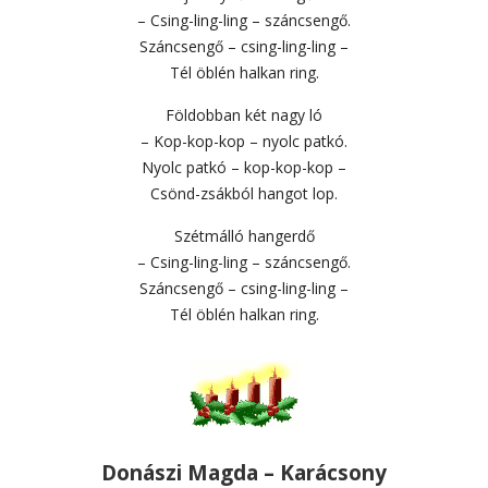
– Csing-ling-ling – száncsengő.
Száncsengő – csing-ling-ling –
Tél öblén halkan ring.
Földobban két nagy ló
– Kop-kop-kop – nyolc patkó.
Nyolc patkó – kop-kop-kop –
Csönd-zsákból hangot lop.
Szétmálló hangerdő
– Csing-ling-ling – száncsengő.
Száncsengő – csing-ling-ling –
Tél öblén halkan ring.
Donászi Magda – Karácsony