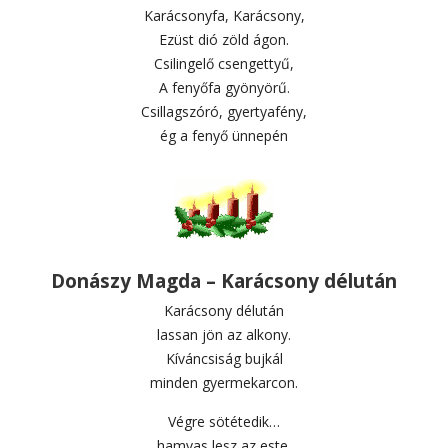
Karácsonyfa, Karácsony,
Ezüst dió zöld ágon.
Csilingelő csengettyű,
A fenyőfa gyönyörű.
Csillagszóró, gyertyafény,
ég a fenyő ünnepén
Donászy Magda – Karácsony délután
Karácsony délután
lassan jön az alkony.
Kíváncsiság bujkál
minden gyermekarcon.
Végre sötétedik…
hamvas lesz az este.