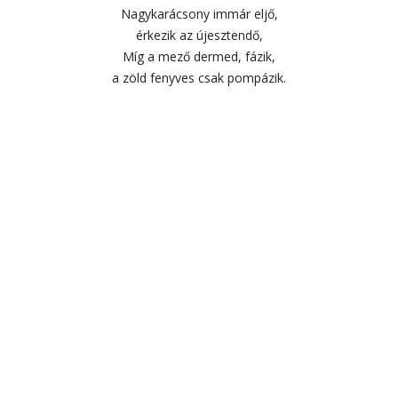
Nagykarácsony immár eljő,
érkezik az újesztendő,
Míg a mező dermed, fázik,
a zöld fenyves csak pompázik.