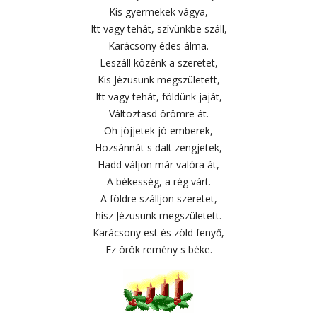
Kis gyermekek vágya,
Itt vagy tehát, szívünkbe száll,
Karácsony édes álma.
Leszáll közénk a szeretet,
Kis Jézusunk megszületett,
Itt vagy tehát, földünk jaját,
Változtasd örömre át.
Oh jöjjetek jó emberek,
Hozsánnát s dalt zengjetek,
Hadd váljon már valóra át,
A békesség, a rég várt.
A földre szálljon szeretet,
hisz Jézusunk megszületett.
Karácsony est és zöld fenyő,
Ez örök remény s béke.