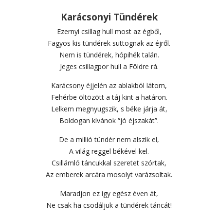
Karácsonyi Tündérek
Ezernyi csillag hull most az égből,
Fagyos kis tündérek suttognak az éjről.
Nem is tündérek, hópihék talán.
Jeges csillagpor hull a Földre rá.
Karácsony éjjelén az ablakból látom,
Fehérbe öltözött a táj kint a határon.
Lelkem megnyugszik, s béke járja át,
Boldogan kívánok “jó éjszakát”.
De a millió tündér nem alszik el,
A világ reggel békével kel.
Csillámló táncukkal szeretet szórtak,
Az emberek arcára mosolyt varázsoltak.
Maradjon ez így egész éven át,
Ne csak ha csodáljuk a tündérek táncát!