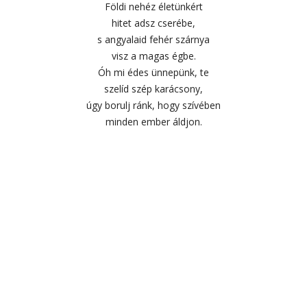
Földi nehéz életünkért
hitet adsz cserébe,
s angyalaid fehér szárnya
visz a magas égbe.
Óh mi édes ünnepünk, te
szelíd szép karácsony,
úgy borulj ránk, hogy szívében
minden ember áldjon.