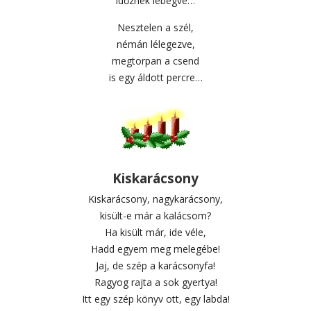
időznek lebegve…
Nesztelen a szél,
némán lélegezve,
megtorpan a csend
is egy áldott percre…
Kiskarácsony
Kiskarácsony, nagykarácsony,
kisült-e már a kalácsom?
Ha kisült már, ide véle,
Hadd egyem meg melegébe!
Jaj, de szép a karácsonyfa!
Ragyog rajta a sok gyertya!
Itt egy szép könyv ott, egy labda!