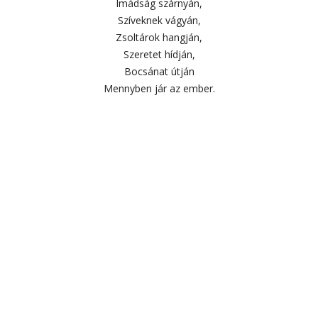
Imádság szárnyán,
Szíveknek vágyán,
Zsoltárok hangján,
Szeretet hídján,
Bocsánat útján
Mennyben jár az ember.