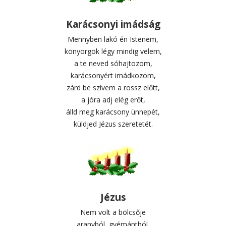
Karácsonyi imádság
Mennyben lakó én Istenem,
könyörgök légy mindig velem,
a te neved sóhajtozom,
karácsonyért imádkozom,
zárd be szívem a rossz előtt,
a jóra adj elég erőt,
álld meg karácsony ünnepét,
küldjed Jézus szeretetét.
Jézus
Nem volt a bölcsője
aranyból, gyémántból,