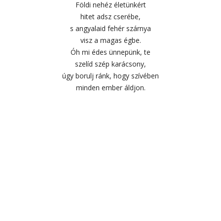
Földi nehéz életünkért
hitet adsz cserébe,
s angyalaid fehér szárnya
visz a magas égbe.
Óh mi édes ünnepünk, te
szelíd szép karácsony,
úgy borulj ránk, hogy szívében
minden ember áldjon.