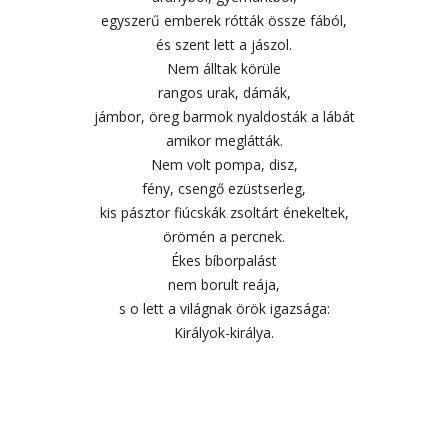
egyszerű emberek rótták össze fából,
és szent lett a jászol.
Nem álltak körüle
rangos urak, dámák,
jámbor, öreg barmok nyaldosták a lábát
amikor meglátták.
Nem volt pompa, disz,
fény, csengő ezüstserleg,
kis pásztor fiúcskák zsoltárt énekeltek,
örömén a percnek.
Ékes bíborpalást
nem borult reája,
s o lett a világnak örök igazsága:
Királyok-királya.