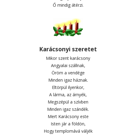
Ő mindig átérzi.
Karácsonyi szeretet
Mikor szent karácsony
Angyalai szállnak,
Öröm a vendége
Minden igaz háznak.
Eltörpül ilyenkor,
A lárma, az árnyék,
Megszépül a szívben
Minden igaz szándék.
Mert Karácsony este
Isten jár a földön,
Hogy templomává váljék