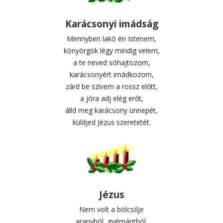
Karácsonyi imádság
Mennyben lakó én Istenem,
könyörgök légy mindig velem,
a te neved sóhajtozom,
karácsonyért imádkozom,
zárd be szívem a rossz előtt,
a jóra adj elég erőt,
álld meg karácsony ünnepét,
küldjed Jézus szeretetét.
Jézus
Nem volt a bölcsője
aranyból, gyémántból,