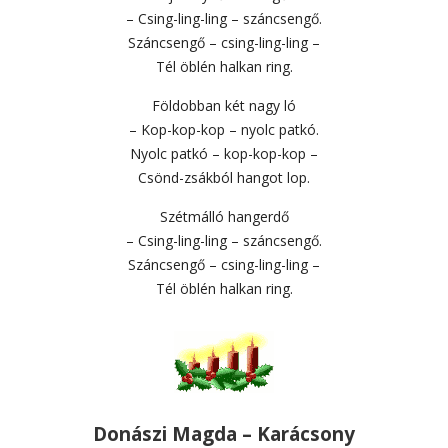
– Csing-ling-ling – száncsengő.
Száncsengő – csing-ling-ling –
Tél öblén halkan ring.
Földobban két nagy ló
– Kop-kop-kop – nyolc patkó.
Nyolc patkó – kop-kop-kop –
Csönd-zsákból hangot lop.
Szétmálló hangerdő
– Csing-ling-ling – száncsengő.
Száncsengő – csing-ling-ling –
Tél öblén halkan ring.
Donászi Magda – Karácsony