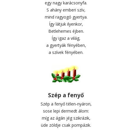
egy nagy karácsonyfa.
S ahány emberi szív,
mind ragyogó gyertya.
Így látjuk ilyenkor,
Betlehemes éjben.
Így igaz a világ,
a gyertyák fényében,
a szívek fényében.
Szép a fenyő
Szép a fenyő télen-nyáron,
sose lepi dermedt álom:
míg az ágán jég szikrázik,
üde zöldje csak pompázik.