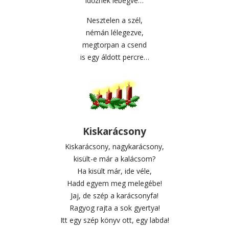
időznek lebegve…
Nesztelen a szél,
némán lélegezve,
megtorpan a csend
is egy áldott percre…
Kiskarácsony
Kiskarácsony, nagykarácsony,
kisült-e már a kalácsom?
Ha kisült már, ide véle,
Hadd egyem meg melegébe!
Jaj, de szép a karácsonyfa!
Ragyog rajta a sok gyertya!
Itt egy szép könyv ott, egy labda!