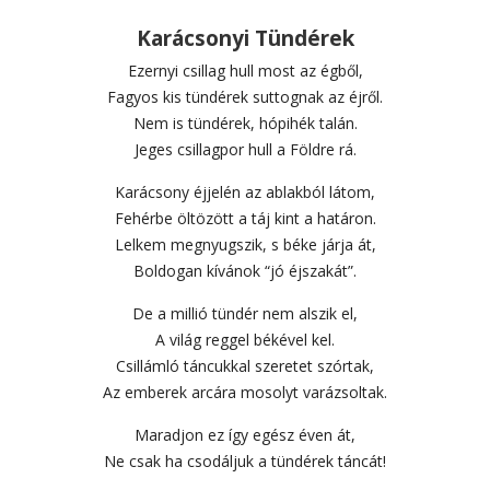
Karácsonyi Tündérek
Ezernyi csillag hull most az égből,
Fagyos kis tündérek suttognak az éjről.
Nem is tündérek, hópihék talán.
Jeges csillagpor hull a Földre rá.
Karácsony éjjelén az ablakból látom,
Fehérbe öltözött a táj kint a határon.
Lelkem megnyugszik, s béke járja át,
Boldogan kívánok “jó éjszakát”.
De a millió tündér nem alszik el,
A világ reggel békével kel.
Csillámló táncukkal szeretet szórtak,
Az emberek arcára mosolyt varázsoltak.
Maradjon ez így egész éven át,
Ne csak ha csodáljuk a tündérek táncát!