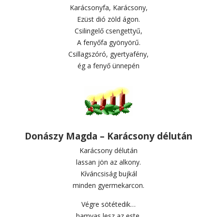
Karácsonyfa, Karácsony,
Ezüst dió zöld ágon.
Csilingelő csengettyű,
A fenyőfa gyönyörű.
Csillagszóró, gyertyafény,
ég a fenyő ünnepén
Donászy Magda – Karácsony délután
Karácsony délután
lassan jön az alkony.
Kíváncsiság bujkál
minden gyermekarcon.
Végre sötétedik…
hamvas lesz az este.