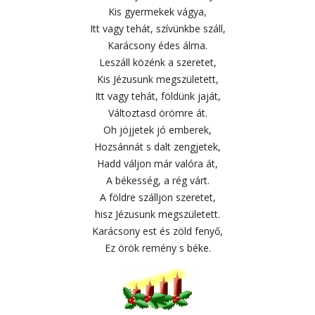
Kis gyermekek vágya,
Itt vagy tehát, szívünkbe száll,
Karácsony édes álma.
Leszáll közénk a szeretet,
Kis Jézusunk megszületett,
Itt vagy tehát, földünk jaját,
Változtasd örömre át.
Oh jöjjetek jó emberek,
Hozsánnát s dalt zengjetek,
Hadd váljon már valóra át,
A békesség, a rég várt.
A földre szálljon szeretet,
hisz Jézusunk megszületett.
Karácsony est és zöld fenyő,
Ez örök remény s béke.