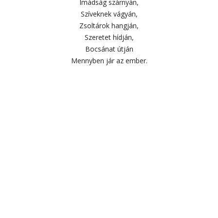
Imádság szárnyán,
Szíveknek vágyán,
Zsoltárok hangján,
Szeretet hídján,
Bocsánat útján
Mennyben jár az ember.