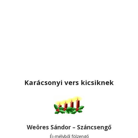
Karácsonyi vers kicsiknek
Weöres Sándor – Száncsengő
Éj-mélyből fölzengő