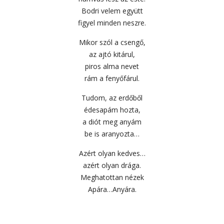
Bodri velem együtt
figyel minden neszre.
Mikor szól a csengő,
az ajtó kitárul,
piros alma nevet
rám a fenyőfárul.
Tudom, az erdőből
édesapám hozta,
a diót meg anyám
be is aranyozta…
Azért olyan kedves…
azért olyan drága.
Meghatottan nézek
Apára…Anyára.