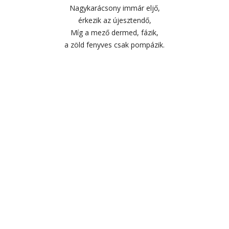
Nagykarácsony immár eljő,
érkezik az újesztendő,
Míg a mező dermed, fázik,
a zöld fenyves csak pompázik.