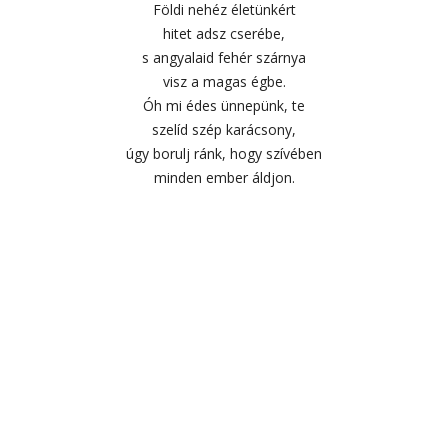
Földi nehéz életünkért
hitet adsz cserébe,
s angyalaid fehér szárnya
visz a magas égbe.
Óh mi édes ünnepünk, te
szelíd szép karácsony,
úgy borulj ránk, hogy szívében
minden ember áldjon.