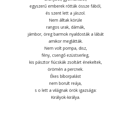
egyszerű emberek rótták össze fából,
és szent lett a jászol.
Nem álltak körüle
rangos urak, dámák,
jámbor, öreg barmok nyaldosták a lábát
amikor meglátták.
Nem volt pompa, disz,
fény, csengő ezüstserleg,
kis pásztor fiúcskák zsoltárt énekeltek,
örömén a percnek.
Ékes bíborpalást
nem borult reája,
s o lett a világnak örök igazsága:
Királyok-királya.