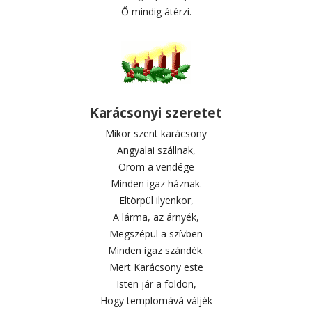
Ő mindig átérzi.
Karácsonyi szeretet
Mikor szent karácsony
Angyalai szállnak,
Öröm a vendége
Minden igaz háznak.
Eltörpül ilyenkor,
A lárma, az árnyék,
Megszépül a szívben
Minden igaz szándék.
Mert Karácsony este
Isten jár a földön,
Hogy templomává váljék