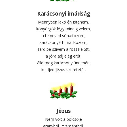
Karácsonyi imádság
Mennyben lakó én Istenem,
könyörgök légy mindig velem,
a te neved sóhajtozom,
karácsonyért imádkozom,
zárd be szívem a rossz előtt,
a jóra adj elég erőt,
álld meg karácsony ünnepét,
küldjed Jézus szeretetét.
Jézus
Nem volt a bölcsője
aranyból, gyémántból,