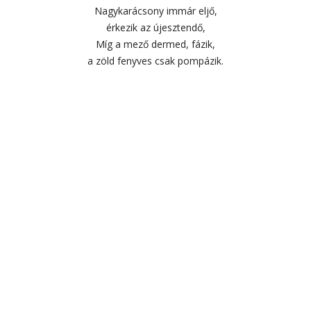
Nagykarácsony immár eljő,
érkezik az újesztendő,
Míg a mező dermed, fázik,
a zöld fenyves csak pompázik.