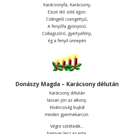
Karácsonyfa, Karácsony,
Ezüst dió zöld ágon.
Csilingelő csengettyű,
A fenyőfa gyönyörű.
Csillagszóró, gyertyafény,
ég a fenyő ünnepén
Donászy Magda – Karácsony délután
Karácsony délután
lassan jön az alkony.
Kíváncsiság bujkál
minden gyermekarcon.
Végre sötétedik…
hamvas lesz az este.