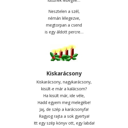
időznek lebegve…
Nesztelen a szél,
némán lélegezve,
megtorpan a csend
is egy áldott percre…
Kiskarácsony
Kiskarácsony, nagykarácsony,
kisült-e már a kalácsom?
Ha kisült már, ide véle,
Hadd egyem meg melegébe!
Jaj, de szép a karácsonyfa!
Ragyog rajta a sok gyertya!
Itt egy szép könyv ott, egy labda!