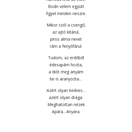
Bodri velem együtt
figyel minden neszre.
Mikor szól a csengő,
az ajtó kitárul,
piros alma nevet
rám a fenyőfárul.
Tudom, az erdőből
édesapám hozta,
a diót meg anyám
be is aranyozta…
Azért olyan kedves…
azért olyan drága.
Meghatottan nézek
Apára…Anyára.