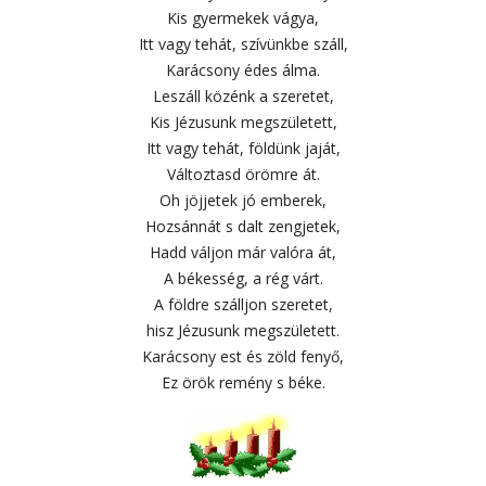
Kis gyermekek vágya,
Itt vagy tehát, szívünkbe száll,
Karácsony édes álma.
Leszáll közénk a szeretet,
Kis Jézusunk megszületett,
Itt vagy tehát, földünk jaját,
Változtasd örömre át.
Oh jöjjetek jó emberek,
Hozsánnát s dalt zengjetek,
Hadd váljon már valóra át,
A békesség, a rég várt.
A földre szálljon szeretet,
hisz Jézusunk megszületett.
Karácsony est és zöld fenyő,
Ez örök remény s béke.