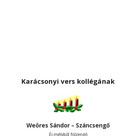
Karácsonyi vers kollégának
Weöres Sándor – Száncsengő
Éj-mélyből fölzengő