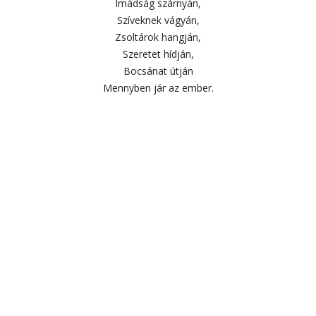
Imádság szárnyán,
Szíveknek vágyán,
Zsoltárok hangján,
Szeretet hídján,
Bocsánat útján
Mennyben jár az ember.