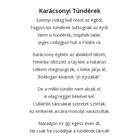
Karácsonyi Tündérek
Ezernyi csillag hull most az égből,
Fagyos kis tündérek suttognak az éjről.
Nem is tündérek, hópihék talán.
Jeges csillagpor hull a Földre rá.
Karácsony éjjelén az ablakból látom,
Fehérbe öltözött a táj kint a határon.
Lelkem megnyugszik, s béke járja át,
Boldogan kívánok “jó éjszakát”.
De a millió tündér nem alszik el,
A világ reggel békével kel.
Csillámló táncukkal szeretet szórtak,
Az emberek arcára mosolyt varázsoltak.
Maradjon ez így egész éven át,
Ne csak ha csodáljuk a tündérek táncát!