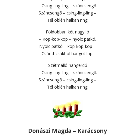
– Csing-ling-ling – száncsengő.
Száncsengő – csing-ling-ling –
Tél öblén halkan ring.
Földobban két nagy ló
– Kop-kop-kop – nyolc patkó.
Nyolc patkó – kop-kop-kop –
Csönd-zsákból hangot lop.
Szétmálló hangerdő
– Csing-ling-ling – száncsengő.
Száncsengő – csing-ling-ling –
Tél öblén halkan ring.
Donászi Magda – Karácsony