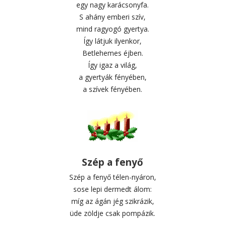
egy nagy karácsonyfa.
S ahány emberi szív,
mind ragyogó gyertya.
Így látjuk ilyenkor,
Betlehemes éjben.
Így igaz a világ,
a gyertyák fényében,
a szívek fényében.
Szép a fenyő
Szép a fenyő télen-nyáron,
sose lepi dermedt álom:
míg az ágán jég szikrázik,
üde zöldje csak pompázik.