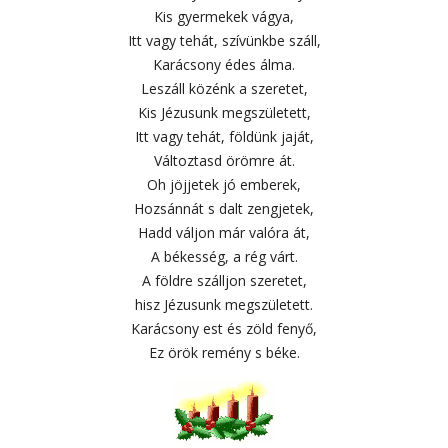
Kis gyermekek vágya,
Itt vagy tehát, szívünkbe száll,
Karácsony édes álma.
Leszáll közénk a szeretet,
Kis Jézusunk megszületett,
Itt vagy tehát, földünk jaját,
Változtasd örömre át.
Oh jöjjetek jó emberek,
Hozsánnát s dalt zengjetek,
Hadd váljon már valóra át,
A békesség, a rég várt.
A földre szálljon szeretet,
hisz Jézusunk megszületett.
Karácsony est és zöld fenyő,
Ez örök remény s béke.