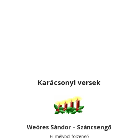
Karácsonyi versek
Weöres Sándor – Száncsengő
Éj-mélyből fölzengő