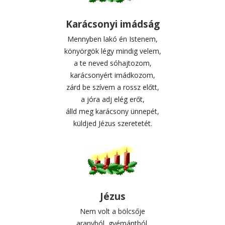
Karácsonyi imádság
Mennyben lakó én Istenem,
könyörgök légy mindig velem,
a te neved sóhajtozom,
karácsonyért imádkozom,
zárd be szívem a rossz előtt,
a jóra adj elég erőt,
álld meg karácsony ünnepét,
küldjed Jézus szeretetét.
Jézus
Nem volt a bölcsője
aranyból, gyémántból,