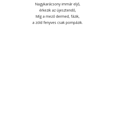
Nagykarácsony immár eljő,
érkezik az újesztendő,
Míg a mező dermed, fázik,
a zöld fenyves csak pompázik.