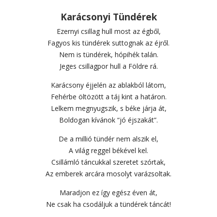
Karácsonyi Tündérek
Ezernyi csillag hull most az égből,
Fagyos kis tündérek suttognak az éjről.
Nem is tündérek, hópihék talán.
Jeges csillagpor hull a Földre rá.
Karácsony éjjelén az ablakból látom,
Fehérbe öltözött a táj kint a határon.
Lelkem megnyugszik, s béke járja át,
Boldogan kívánok “jó éjszakát”.
De a millió tündér nem alszik el,
A világ reggel békével kel.
Csillámló táncukkal szeretet szórtak,
Az emberek arcára mosolyt varázsoltak.
Maradjon ez így egész éven át,
Ne csak ha csodáljuk a tündérek táncát!