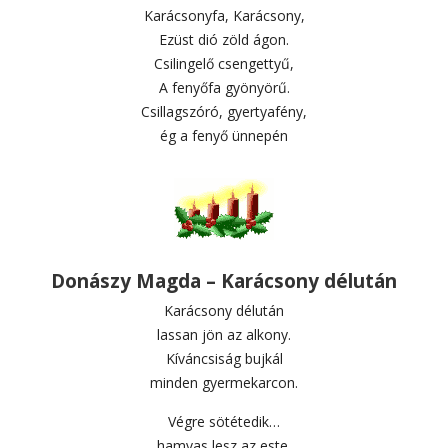
Karácsonyfa, Karácsony,
Ezüst dió zöld ágon.
Csilingelő csengettyű,
A fenyőfa gyönyörű.
Csillagszóró, gyertyafény,
ég a fenyő ünnepén
Donászy Magda – Karácsony délután
Karácsony délután
lassan jön az alkony.
Kíváncsiság bujkál
minden gyermekarcon.
Végre sötétedik…
hamvas lesz az este.