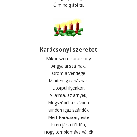
Ő mindig átérzi.
Karácsonyi szeretet
Mikor szent karácsony
Angyalai szállnak,
Öröm a vendége
Minden igaz háznak.
Eltörpül ilyenkor,
A lárma, az árnyék,
Megszépül a szívben
Minden igaz szándék.
Mert Karácsony este
Isten jár a földön,
Hogy templomává váljék