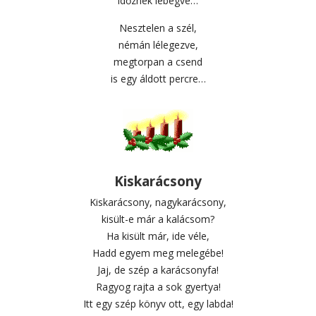
időznek lebegve…
Nesztelen a szél,
némán lélegezve,
megtorpan a csend
is egy áldott percre…
Kiskarácsony
Kiskarácsony, nagykarácsony,
kisült-e már a kalácsom?
Ha kisült már, ide véle,
Hadd egyem meg melegébe!
Jaj, de szép a karácsonyfa!
Ragyog rajta a sok gyertya!
Itt egy szép könyv ott, egy labda!