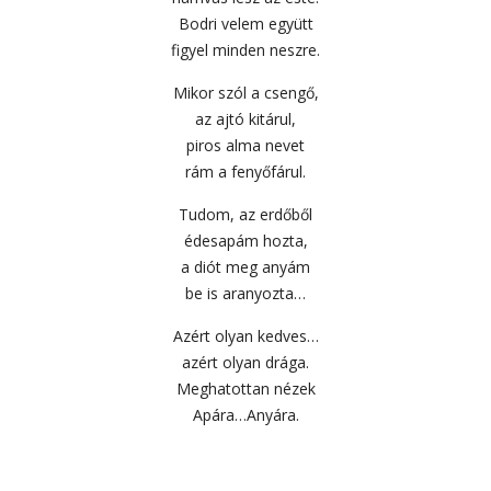
Bodri velem együtt
figyel minden neszre.
Mikor szól a csengő,
az ajtó kitárul,
piros alma nevet
rám a fenyőfárul.
Tudom, az erdőből
édesapám hozta,
a diót meg anyám
be is aranyozta…
Azért olyan kedves…
azért olyan drága.
Meghatottan nézek
Apára…Anyára.