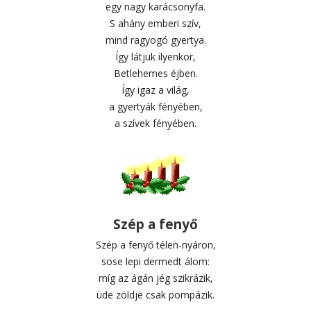
egy nagy karácsonyfa.
S ahány emberi szív,
mind ragyogó gyertya.
Így látjuk ilyenkor,
Betlehemes éjben.
Így igaz a világ,
a gyertyák fényében,
a szívek fényében.
Szép a fenyő
Szép a fenyő télen-nyáron,
sose lepi dermedt álom:
míg az ágán jég szikrázik,
üde zöldje csak pompázik.