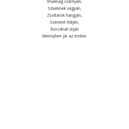
Imádság szárnyán,
Szíveknek vágyán,
Zsoltárok hangján,
Szeretet hídján,
Bocsánat útján
Mennyben jár az ember.