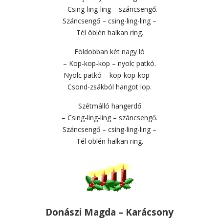
– Csing-ling-ling – száncsengő.
Száncsengő – csing-ling-ling –
Tél öblén halkan ring.
Földobban két nagy ló
– Kop-kop-kop – nyolc patkó.
Nyolc patkó – kop-kop-kop –
Csönd-zsákból hangot lop.
Szétmálló hangerdő
– Csing-ling-ling – száncsengő.
Száncsengő – csing-ling-ling –
Tél öblén halkan ring.
Donászi Magda – Karácsony