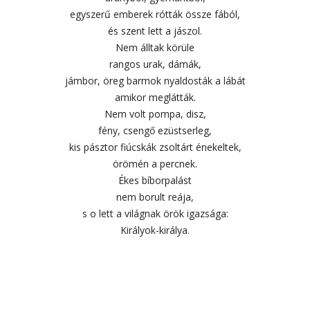
egyszerű emberek rótták össze fából,
és szent lett a jászol.
Nem álltak körüle
rangos urak, dámák,
jámbor, öreg barmok nyaldosták a lábát
amikor meglátták.
Nem volt pompa, disz,
fény, csengő ezüstserleg,
kis pásztor fiúcskák zsoltárt énekeltek,
örömén a percnek.
Ékes bíborpalást
nem borult reája,
s o lett a világnak örök igazsága:
Királyok-királya.