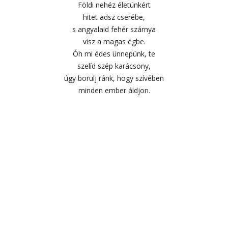
Földi nehéz életünkért
hitet adsz cserébe,
s angyalaid fehér szárnya
visz a magas égbe.
Óh mi édes ünnepünk, te
szelíd szép karácsony,
úgy borulj ránk, hogy szívében
minden ember áldjon.