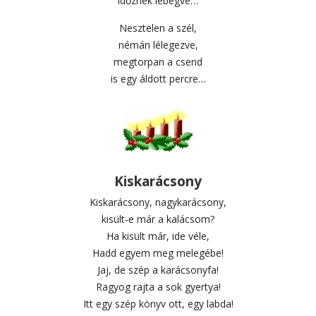
időznek lebegve…
Nesztelen a szél,
némán lélegezve,
megtorpan a csend
is egy áldott percre…
Kiskarácsony
Kiskarácsony, nagykarácsony,
kisült-e már a kalácsom?
Ha kisült már, ide véle,
Hadd egyem meg melegébe!
Jaj, de szép a karácsonyfa!
Ragyog rajta a sok gyertya!
Itt egy szép könyv ott, egy labda!