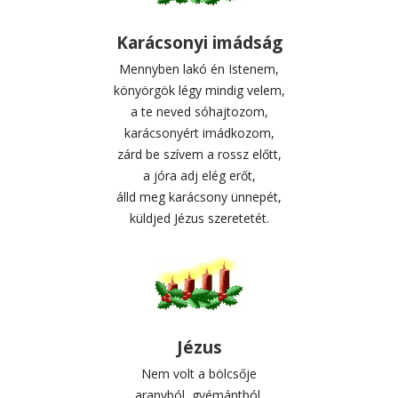
Karácsonyi imádság
Mennyben lakó én Istenem,
könyörgök légy mindig velem,
a te neved sóhajtozom,
karácsonyért imádkozom,
zárd be szívem a rossz előtt,
a jóra adj elég erőt,
álld meg karácsony ünnepét,
küldjed Jézus szeretetét.
Jézus
Nem volt a bölcsője
aranyból, gyémántból,