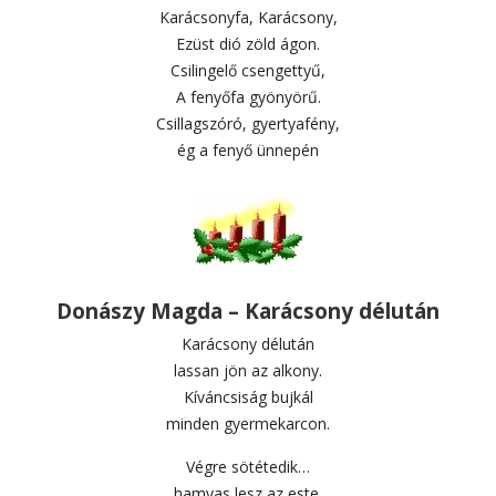
Karácsonyfa, Karácsony,
Ezüst dió zöld ágon.
Csilingelő csengettyű,
A fenyőfa gyönyörű.
Csillagszóró, gyertyafény,
ég a fenyő ünnepén
Donászy Magda – Karácsony délután
Karácsony délután
lassan jön az alkony.
Kíváncsiság bujkál
minden gyermekarcon.
Végre sötétedik…
hamvas lesz az este.