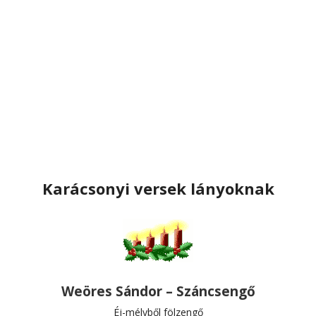
Karácsonyi versek lányoknak
Weöres Sándor – Száncsengő
Éj-mélyből fölzengő