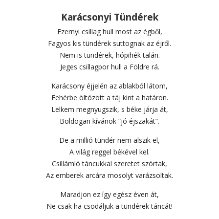
Karácsonyi Tündérek
Ezernyi csillag hull most az égből,
Fagyos kis tündérek suttognak az éjről.
Nem is tündérek, hópihék talán.
Jeges csillagpor hull a Földre rá.
Karácsony éjjelén az ablakból látom,
Fehérbe öltözött a táj kint a határon.
Lelkem megnyugszik, s béke járja át,
Boldogan kívánok “jó éjszakát”.
De a millió tündér nem alszik el,
A világ reggel békével kel.
Csillámló táncukkal szeretet szórtak,
Az emberek arcára mosolyt varázsoltak.
Maradjon ez így egész éven át,
Ne csak ha csodáljuk a tündérek táncát!