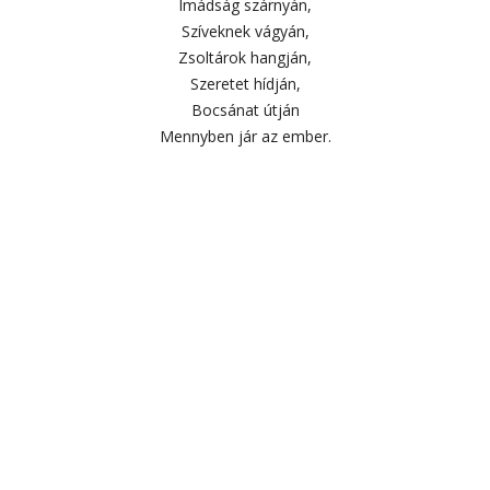
Imádság szárnyán,
Szíveknek vágyán,
Zsoltárok hangján,
Szeretet hídján,
Bocsánat útján
Mennyben jár az ember.