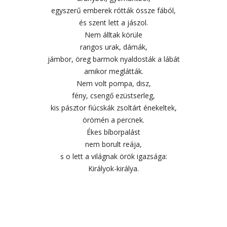
egyszerű emberek rótták össze fából,
és szent lett a jászol.
Nem álltak körüle
rangos urak, dámák,
jámbor, öreg barmok nyaldosták a lábát
amikor meglátták.
Nem volt pompa, disz,
fény, csengő ezüstserleg,
kis pásztor fiúcskák zsoltárt énekeltek,
örömén a percnek.
Ékes bíborpalást
nem borult reája,
s o lett a világnak örök igazsága:
Királyok-királya.