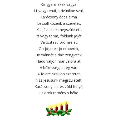
Kis gyermekek vágya,
Itt vagy tehát, szívünkbe száll,
Karácsony édes álma.
Leszáll közénk a szeretet,
Kis Jézusunk megszületett,
Itt vagy tehát, földünk jaját,
Változtasd örömre át.
Oh jöjjetek jó emberek,
Hozsánnát s dalt zengjetek,
Hadd váljon már valóra át,
A békesség, a rég várt.
A földre szálljon szeretet,
hisz Jézusunk megszületett.
Karácsony est és zöld fenyő,
Ez örök remény s béke.