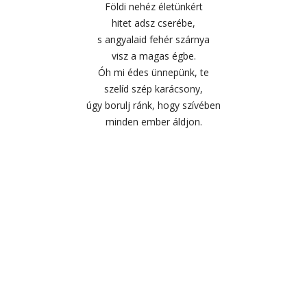
Földi nehéz életünkért
hitet adsz cserébe,
s angyalaid fehér szárnya
visz a magas égbe.
Óh mi édes ünnepünk, te
szelíd szép karácsony,
úgy borulj ránk, hogy szívében
minden ember áldjon.