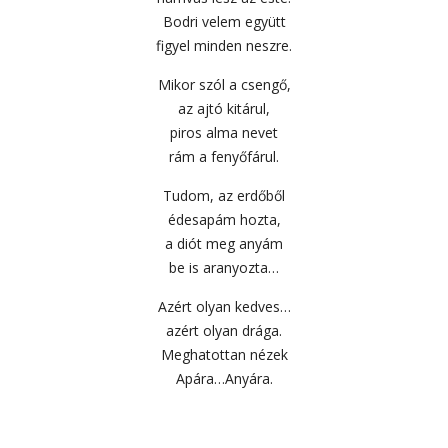
Bodri velem együtt
figyel minden neszre.
Mikor szól a csengő,
az ajtó kitárul,
piros alma nevet
rám a fenyőfárul.
Tudom, az erdőből
édesapám hozta,
a diót meg anyám
be is aranyozta…
Azért olyan kedves…
azért olyan drága.
Meghatottan nézek
Apára…Anyára.