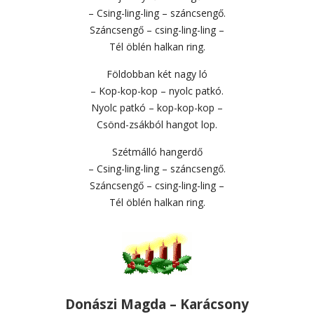
– Csing-ling-ling – száncsengő.
Száncsengő – csing-ling-ling –
Tél öblén halkan ring.
Földobban két nagy ló
– Kop-kop-kop – nyolc patkó.
Nyolc patkó – kop-kop-kop –
Csönd-zsákból hangot lop.
Szétmálló hangerdő
– Csing-ling-ling – száncsengő.
Száncsengő – csing-ling-ling –
Tél öblén halkan ring.
Donászi Magda – Karácsony