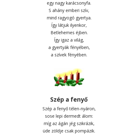
egy nagy karácsonyfa.
S ahány emberi szív,
mind ragyogó gyertya.
Így látjuk ilyenkor,
Betlehemes éjben.
Így igaz a világ,
a gyertyák fényében,
a szívek fényében.
Szép a fenyő
Szép a fenyő télen-nyáron,
sose lepi dermedt álom:
míg az ágán jég szikrázik,
üde zöldje csak pompázik.