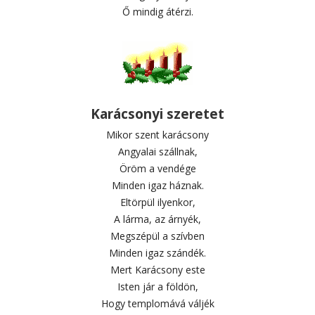
Ő mindig átérzi.
Karácsonyi szeretet
Mikor szent karácsony
Angyalai szállnak,
Öröm a vendége
Minden igaz háznak.
Eltörpül ilyenkor,
A lárma, az árnyék,
Megszépül a szívben
Minden igaz szándék.
Mert Karácsony este
Isten jár a földön,
Hogy templomává váljék