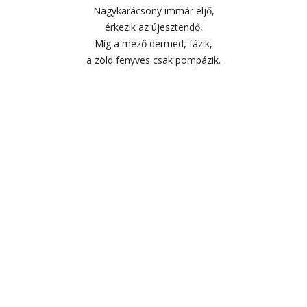
Nagykarácsony immár eljő,
érkezik az újesztendő,
Míg a mező dermed, fázik,
a zöld fenyves csak pompázik.