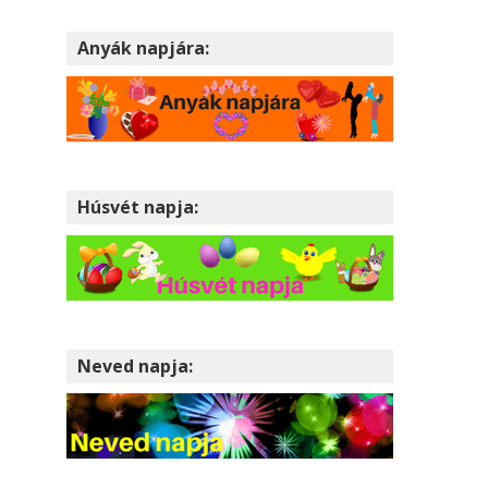
Anyák napjára:
Húsvét napja:
Neved napja: