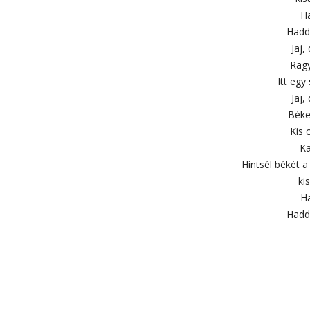
Ha
Hadd
Jaj,
Ragy
Itt egy
Jaj,
Béke
Kis 
Ka
Hintsél békét a 
ki
Ha
Hadd