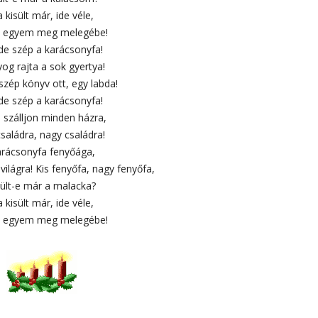
 kisült már, ide véle,
 egyem meg melegébe!
 de szép a karácsonyfa!
og rajta a sok gyertya!
 szép könyv ott, egy labda!
 de szép a karácsonyfa!
 szálljon minden házra,
családra, nagy családra!
rácsonyfa fenyőága,
világra! Kis fenyőfa, nagy fenyőfa,
sült-e már a malacka?
 kisült már, ide véle,
 egyem meg melegébe!