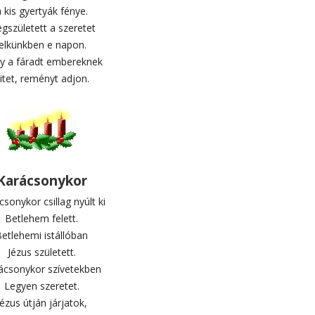
 kis gyertyák fénye.
gszületett a szeretet
lelkünkben e napon.
y a fáradt embereknek
itet, reményt adjon.
Karácsonykor
sonykor csillag nyúlt ki
Betlehem felett.
etlehemi istállóban
Jézus született.
ácsonykor szívetekben
Legyen szeretet.
Jézus útján járjatok,