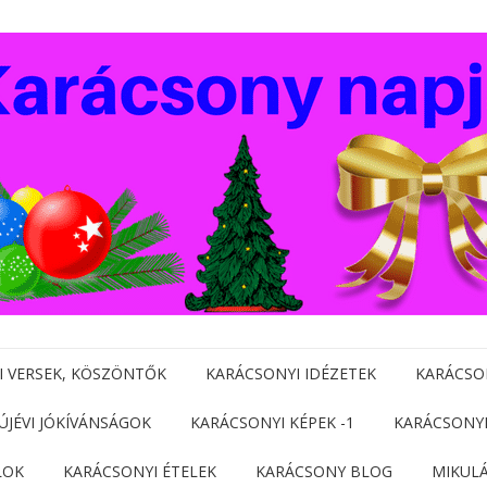
I VERSEK, KÖSZÖNTŐK
KARÁCSONYI IDÉZETEK
KARÁCSO
 ÚJÉVI JÓKÍVÁNSÁGOK
KARÁCSONYI KÉPEK -1
KARÁCSONYI
LOK
KARÁCSONYI ÉTELEK
KARÁCSONY BLOG
MIKUL