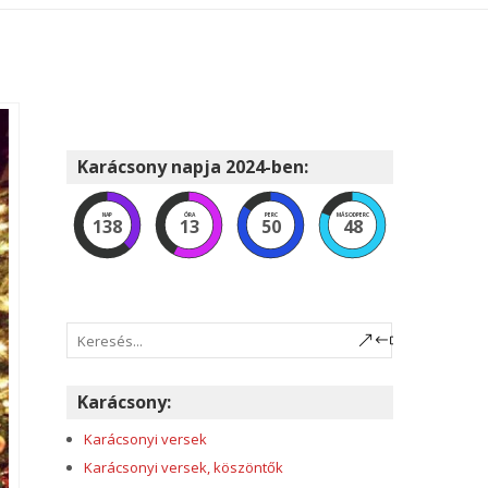
Karácsony napja 2024-ben:
NAP
ÓRA
PERC
MÁSODPERC
138
13
50
47
Karácsony:
Karácsonyi versek
Karácsonyi versek, köszöntők