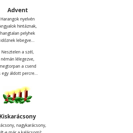
Advent
Harangok nyelvén
Angyalok hintáznak,
hangtalan pelyhek
időznek lebegve…
Nesztelen a szél,
némán lélegezve,
megtorpan a csend
s egy áldott percre…
Kiskarácsony
rácsony, nagykarácsony,
ült-e már a kalácsom?