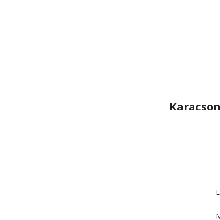
Karacson
L
M