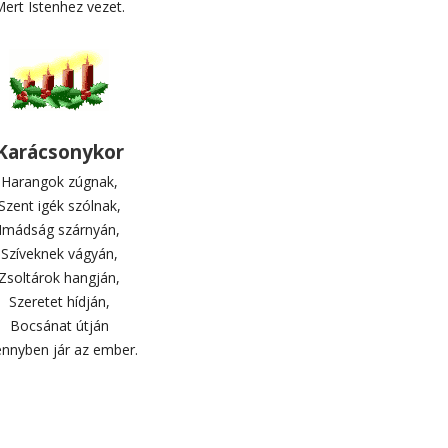
ert Istenhez vezet.
Karácsonykor
Harangok zúgnak,
Szent igék szólnak,
Imádság szárnyán,
Szíveknek vágyán,
Zsoltárok hangján,
Szeretet hídján,
Bocsánat útján
nnyben jár az ember.