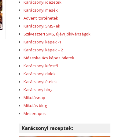
Karácsonyi idézetek
Karácsonyi mesék
Adventi történetek
Karácsonyi SMS- ek
Szilveszteri SMS, újévi jókívánságok
Karácsonyi képek -1
Karácsonyi képek – 2
Mézeskalács képes ötletek
Karácsonyi kifestő
Karácsonyi dalok
Karácsonyi ételek
Karácsony blog
Mikulásnap
Mikulás blog
Mesenapok
Karácsonyi receptek: