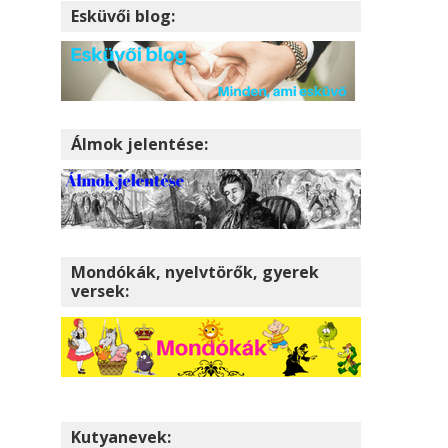
Esküvői blog:
Álmok jelentése:
Mondókák, nyelvtörők, gyerek
versek:
Kutyanevek: