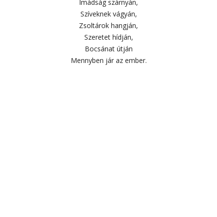
Imádság szárnyán,
Szíveknek vágyán,
Zsoltárok hangján,
Szeretet hídján,
Bocsánat útján
Mennyben jár az ember.