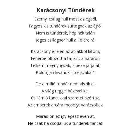
Karácsonyi Tündérek
Ezernyi csillag hull most az égből,
Fagyos kis tündérek suttognak az éjről.
Nem is tündérek, hópihék talán.
Jeges csillagpor hull a Földre rá.
Karácsony éjjelén az ablakból látom,
Fehérbe öltözött a táj kint a határon.
Lelkem megnyugszik, s béke járja át,
Boldogan kívánok “jó éjszakát”.
De a millió tündér nem alszik el,
A világ reggel békével kel.
Csillámló táncukkal szeretet szórtak,
Az emberek arcára mosolyt varázsoltak.
Maradjon ez így egész éven át,
Ne csak ha csodáljuk a tündérek táncát!