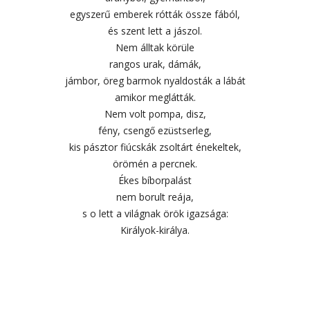
egyszerű emberek rótták össze fából,
és szent lett a jászol.
Nem álltak körüle
rangos urak, dámák,
jámbor, öreg barmok nyaldosták a lábát
amikor meglátták.
Nem volt pompa, disz,
fény, csengő ezüstserleg,
kis pásztor fiúcskák zsoltárt énekeltek,
örömén a percnek.
Ékes bíborpalást
nem borult reája,
s o lett a világnak örök igazsága:
Királyok-királya.