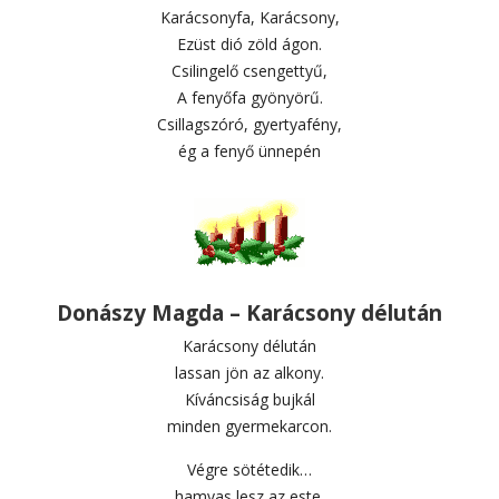
Karácsonyfa, Karácsony,
Ezüst dió zöld ágon.
Csilingelő csengettyű,
A fenyőfa gyönyörű.
Csillagszóró, gyertyafény,
ég a fenyő ünnepén
Donászy Magda – Karácsony délután
Karácsony délután
lassan jön az alkony.
Kíváncsiság bujkál
minden gyermekarcon.
Végre sötétedik…
hamvas lesz az este.