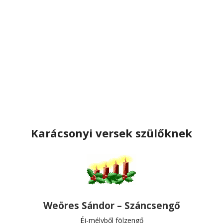
Karácsonyi versek szülőknek
Weöres Sándor – Száncsengő
Éj-mélyből fölzengő