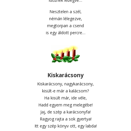
időznek lebegve…
Nesztelen a szél,
némán lélegezve,
megtorpan a csend
is egy áldott percre…
Kiskarácsony
Kiskarácsony, nagykarácsony,
kisült-e már a kalácsom?
Ha kisült már, ide véle,
Hadd egyem meg melegébe!
Jaj, de szép a karácsonyfa!
Ragyog rajta a sok gyertya!
Itt egy szép könyv ott, egy labda!