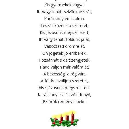
Kis gyermekek vágya,
Itt vagy tehát, szívünkbe száll,
Karácsony édes álma.
Leszáll közénk a szeretet,
Kis Jézusunk megszületett,
Itt vagy tehát, földünk jaját,
Változtasd örömre át.
Oh jöjjetek jó emberek,
Hozsánnát s dalt zengjetek,
Hadd váljon már valóra át,
A békesség, a rég várt.
A földre szálljon szeretet,
hisz Jézusunk megszületett.
Karácsony est és zöld fenyő,
Ez örök remény s béke.