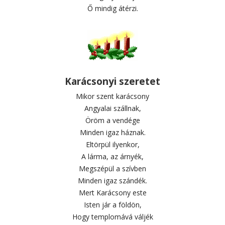
Ő mindig átérzi.
Karácsonyi szeretet
Mikor szent karácsony
Angyalai szállnak,
Öröm a vendége
Minden igaz háznak.
Eltörpül ilyenkor,
A lárma, az árnyék,
Megszépül a szívben
Minden igaz szándék.
Mert Karácsony este
Isten jár a földön,
Hogy templomává váljék