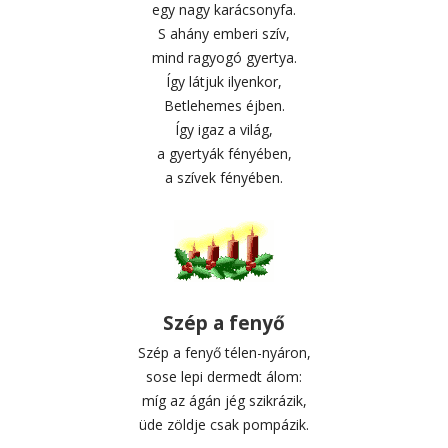
egy nagy karácsonyfa.
S ahány emberi szív,
mind ragyogó gyertya.
Így látjuk ilyenkor,
Betlehemes éjben.
Így igaz a világ,
a gyertyák fényében,
a szívek fényében.
Szép a fenyő
Szép a fenyő télen-nyáron,
sose lepi dermedt álom:
míg az ágán jég szikrázik,
üde zöldje csak pompázik.