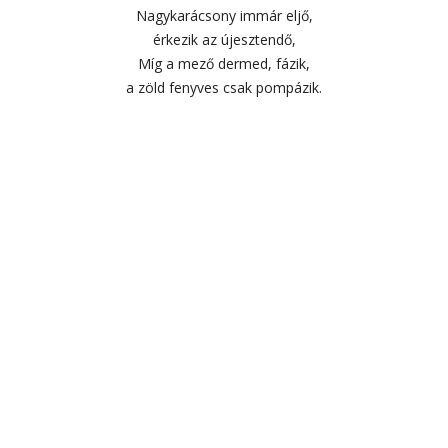
Nagykarácsony immár eljő,
érkezik az újesztendő,
Míg a mező dermed, fázik,
a zöld fenyves csak pompázik.