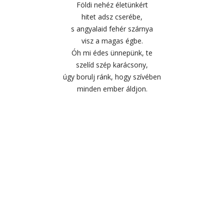
Földi nehéz életünkért
hitet adsz cserébe,
s angyalaid fehér szárnya
visz a magas égbe.
Óh mi édes ünnepünk, te
szelíd szép karácsony,
úgy borulj ránk, hogy szívében
minden ember áldjon.