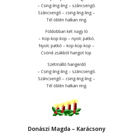
– Csing-ling-ling – száncsengő.
Száncsengő – csing-ling-ling –
Tél öblén halkan ring.
Földobban két nagy ló
– Kop-kop-kop – nyolc patkó.
Nyolc patkó – kop-kop-kop –
Csönd-zsákból hangot lop.
Szétmálló hangerdő
– Csing-ling-ling – száncsengő.
Száncsengő – csing-ling-ling –
Tél öblén halkan ring.
Donászi Magda – Karácsony