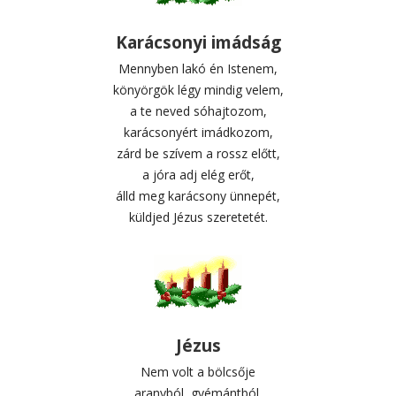
Karácsonyi imádság
Mennyben lakó én Istenem,
könyörgök légy mindig velem,
a te neved sóhajtozom,
karácsonyért imádkozom,
zárd be szívem a rossz előtt,
a jóra adj elég erőt,
álld meg karácsony ünnepét,
küldjed Jézus szeretetét.
Jézus
Nem volt a bölcsője
aranyból, gyémántból,