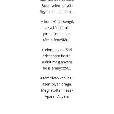
Bodri velem együtt
figyel minden neszre.
Mikor szól a csengő,
az ajtó kitárul,
piros alma nevet
rám a fenyőfárul.
Tudom, az erdőből
édesapám hozta,
a diót meg anyám
be is aranyozta…
Azért olyan kedves…
azért olyan drága.
Meghatottan nézek
Apára…Anyára.