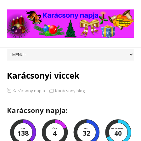
Karácsonyi viccek
Karácsony napja
Karácsony blog
Karácsony napja:
NAP
ÓRA
PERC
MÁSODPERC
138
4
32
39