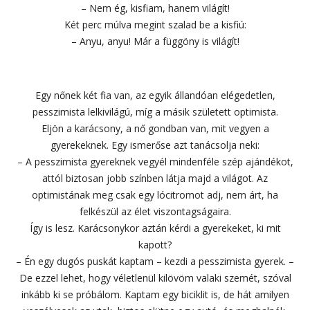
– Nem ég, kisfiam, hanem világít!
Két perc múlva megint szalad be a kisfiú:
– Anyu, anyu! Már a függöny is világít!
Egy nőnek két fia van, az egyik állandóan elégedetlen,
pesszimista lelkivilágú, míg a másik született optimista.
Eljön a karácsony, a nő gondban van, mit vegyen a
gyerekeknek. Egy ismerőse azt tanácsolja neki:
– A pesszimista gyereknek vegyél mindenféle szép ajándékot,
attól biztosan jobb színben látja majd a világot. Az
optimistának meg csak egy lócitromot adj, nem árt, ha
felkészül az élet viszontagságaira.
Így is lesz. Karácsonykor aztán kérdi a gyerekeket, ki mit
kapott?
– Én egy dugós puskát kaptam – kezdi a pesszimista gyerek. –
De ezzel lehet, hogy véletlenül kilövöm valaki szemét, szóval
inkább ki se próbálom. Kaptam egy biciklit is, de hát amilyen