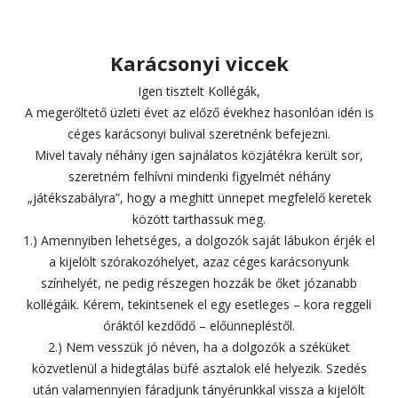
Karácsonyi viccek
Igen tisztelt Kollégák,
A megerőltető üzleti évet az előző évekhez hasonlóan idén is
céges karácsonyi bulival szeretnénk befejezni.
Mivel tavaly néhány igen sajnálatos közjátékra került sor,
szeretném felhívni mindenki figyelmét néhány
„játékszabályra”, hogy a meghitt ünnepet megfelelő keretek
között tarthassuk meg.
1.) Amennyiben lehetséges, a dolgozók saját lábukon érjék el
a kijelölt szórakozóhelyet, azaz céges karácsonyunk
színhelyét, ne pedig részegen hozzák be őket józanabb
kollégáik. Kérem, tekintsenek el egy esetleges – kora reggeli
óráktól kezdődő – előünnepléstől.
2.) Nem vesszük jó néven, ha a dolgozók a széküket
közvetlenül a hidegtálas büfé asztalok elé helyezik. Szedés
után valamennyien fáradjunk tányérunkkal vissza a kijelölt