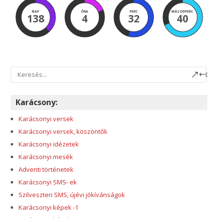
NAP
ÓRA
PERC
MÁSODPERC
138
4
32
39
Karácsony:
Karácsonyi versek
Karácsonyi versek, köszöntők
Karácsonyi idézetek
Karácsonyi mesék
Adventi történetek
Karácsonyi SMS- ek
Szilveszteri SMS, újévi jókívánságok
Karácsonyi képek -1