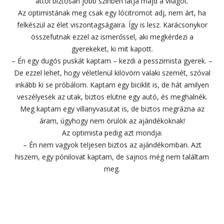
attól biztosan jobb színben látja majd a világot.
Az optimistának meg csak egy lócitromot adj, nem árt, ha
felkészül az élet viszontagságaira. Így is lesz. Karácsonykor
összefutnak ezzel az ismerőssel, aki megkérdezi a
gyerekeket, ki mit kapott.
– Én egy dugós puskát kaptam – kezdi a pesszimista gyerek. –
De ezzel lehet, hogy véletlenül kilövöm valaki szemét, szóval
inkább ki se próbálom. Kaptam egy biciklit is, de hát amilyen
veszélyesek az utak, biztos elütne egy autó, és meghalnék.
Meg kaptam egy villanyvasutat is, de biztos megrázna az
áram, úgyhogy nem örülök az ajándékoknak!
Az optimista pedig azt mondja:
– Én nem vagyok teljesen biztos az ajándékomban. Azt
hiszem, egy pónilovat kaptam, de sajnos még nem találtam
meg.