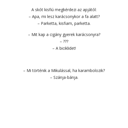
A skót kisfiú megkérdezi az apjától:
– Apa, mi lesz karácsonykor a fa alatt?
– Parketta, kisfiam, parketta.
– Mit kap a cigány gyerek karácsonyra?
– ???
– A biciklidet!
– Mi történik a Mikulással, ha karambolozik?
– Szánja-bánja.