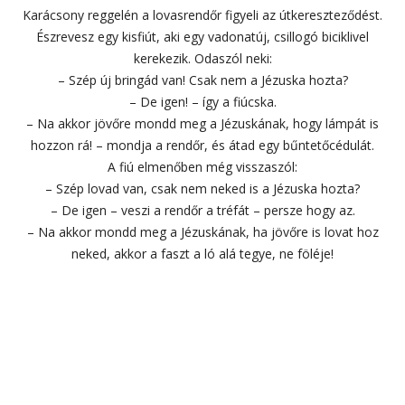
Karácsony reggelén a lovasrendőr figyeli az útkereszteződést.
Észrevesz egy kisfiút, aki egy vadonatúj, csillogó biciklivel
kerekezik. Odaszól neki:
– Szép új bringád van! Csak nem a Jézuska hozta?
– De igen! – így a fiúcska.
– Na akkor jövőre mondd meg a Jézuskának, hogy lámpát is
hozzon rá! – mondja a rendőr, és átad egy bűntetőcédulát.
A fiú elmenőben még visszaszól:
– Szép lovad van, csak nem neked is a Jézuska hozta?
– De igen – veszi a rendőr a tréfát – persze hogy az.
– Na akkor mondd meg a Jézuskának, ha jövőre is lovat hoz
neked, akkor a faszt a ló alá tegye, ne föléje!