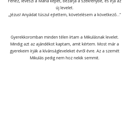
Fenéz, leveszi a Mária képet, bezárja a szekrénybe, és írja az
új levelet.
„Jézus! Anyádat túszul ejtettem, követelésem a következő…”
Gyerekkoromban minden télen írtam a Mikulásnak levelet.
Mindig azt az ajándékot kaptam, amit kértem. Most már a
gyerekeim írják a kívánságleveleket évről évre. Az a szemét
Mikulás pedig nem hoz nekik semmit.