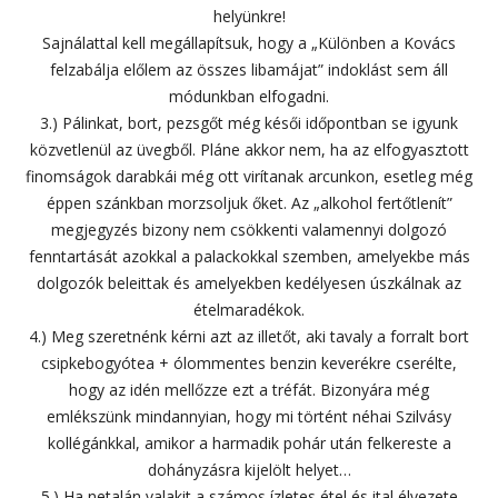
helyünkre!
Sajnálattal kell megállapítsuk, hogy a „Különben a Kovács
felzabálja előlem az összes libamájat” indoklást sem áll
módunkban elfogadni.
3.) Pálinkat, bort, pezsgőt még késői időpontban se igyunk
közvetlenül az üvegből. Pláne akkor nem, ha az elfogyasztott
finomságok darabkái még ott virítanak arcunkon, esetleg még
éppen szánkban morzsoljuk őket. Az „alkohol fertőtlenít”
megjegyzés bizony nem csökkenti valamennyi dolgozó
fenntartását azokkal a palackokkal szemben, amelyekbe más
dolgozók beleittak és amelyekben kedélyesen úszkálnak az
ételmaradékok.
4.) Meg szeretnénk kérni azt az illetőt, aki tavaly a forralt bort
csipkebogyótea + ólommentes benzin keverékre cserélte,
hogy az idén mellőzze ezt a tréfát. Bizonyára még
emlékszünk mindannyian, hogy mi történt néhai Szilvásy
kollégánkkal, amikor a harmadik pohár után felkereste a
dohányzásra kijelölt helyet…
5.) Ha netalán valakit a számos ízletes étel és ital élvezete