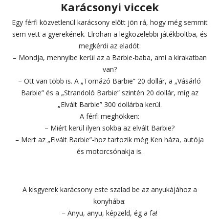
Karácsonyi viccek
Egy férfi közvetlenül karácsony előtt jön rá, hogy még semmit
sem vett a gyerekének. Elrohan a legközelebbi játékboltba, és
megkérdi az eladót:
– Mondja, mennyibe kerül az a Barbie-baba, ami a kirakatban
van?
– Ott van több is. A „Tornázó Barbie” 20 dollár, a „Vásárló
Barbie” és a „Strandoló Barbie” szintén 20 dollár, míg az
„Elvált Barbie” 300 dollárba kerül.
A férfi meghökken:
– Miért kerül ilyen sokba az elvált Barbie?
– Mert az „Elvált Barbie”-hoz tartozik még Ken háza, autója
és motorcsónakja is.
A kisgyerek karácsony este szalad be az anyukájához a
konyhába:
– Anyu, anyu, képzeld, ég a fa!