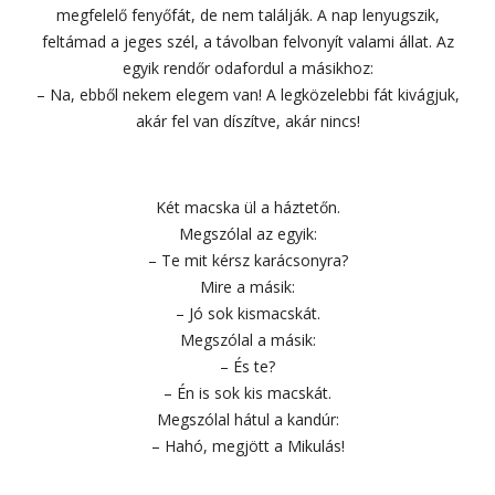
megfelelő fenyőfát, de nem találják. A nap lenyugszik,
feltámad a jeges szél, a távolban felvonyít valami állat. Az
egyik rendőr odafordul a másikhoz:
– Na, ebből nekem elegem van! A legközelebbi fát kivágjuk,
akár fel van díszítve, akár nincs!
Két macska ül a háztetőn.
Megszólal az egyik:
– Te mit kérsz karácsonyra?
Mire a másik:
– Jó sok kismacskát.
Megszólal a másik:
– És te?
– Én is sok kis macskát.
Megszólal hátul a kandúr:
– Hahó, megjött a Mikulás!