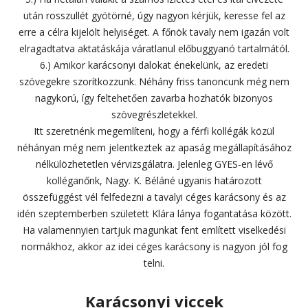
után rosszullét gyötörné, úgy nagyon kérjük, keresse fel az
erre a célra kijelölt helyiséget. A főnök tavaly nem igazán volt
elragadtatva aktatáskája váratlanul előbuggyanó tartalmától.
6.) Amikor karácsonyi dalokat énekelünk, az eredeti
szövegekre szorítkozzunk. Néhány friss tanoncunk még nem
nagykorú, így feltehetően zavarba hozhatók bizonyos
szövegrészletekkel.
Itt szeretnénk megemlíteni, hogy a férfi kollégák közül
néhányan még nem jelentkeztek az apaság megállapításához
nélkülözhetetlen vérvizsgálatra. Jelenleg GYES-en lévő
kolléganőnk, Nagy. K. Béláné ugyanis határozott
összefüggést vél felfedezni a tavalyi céges karácsony és az
idén szeptemberben született Klára lánya fogantatása között.
Ha valamennyien tartjuk magunkat fent említett viselkedési
normákhoz, akkor az idei céges karácsony is nagyon jól fog
telni.
Karácsonyi viccek