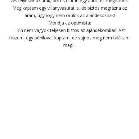
veszélyesek az utak, biztos elütne egy autó, és meghalnék.
Meg kaptam egy villanyvasutat is, de biztos megrázna az
áram, úgyhogy nem örülök az ajándékoknak!
Mondja az optimista:
– Én nem vagyok teljesen biztos az ajándékomban. Azt
hiszem, egy pónilovat kaptam, de sajnos még nem találtam
meg…