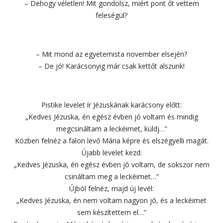
– Dehogy véletlen! Mit gondolsz, miért pont őt vettem
feleségül?
– Mit mond az egyetemista november elsején?
– De jó! Karácsonyig már csak kettőt alszunk!
Pistike levelet ír Jézuskának karácsony előtt:
„Kedves Jézuska, én egész évben jó voltam és mindig
megcsináltam a leckéimet, küldj…”
Közben felnéz a falon levő Mária képre és elszégyelli magát.
Újabb levelet kezd:
„Kedves Jézuska, én egész évben jó voltam, de sokszor nem
csináltam meg a leckéimet…”
Újból felnéz, majd új levél:
„Kedves Jézuska, én nem voltam nagyon jó, és a leckéimet
sem készítettem el…”