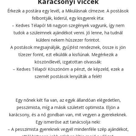
Karácsonyi viccek
Érkezik a postára egy levél, a Mikulásnak címezve. A postások
felbontják, kiderül, egy kisgyerek írta:
– Kedves Télapó! Mi nagyon szegények vagyunk, így nem
tudok a szüleimnek ajándékot venni. Jó lenne, ha tudnál
küldeni nekem húszezer forintot.
A postások megsajnálják, gyűjtést rendeznek, össze is jön
tízezer forint, ezt elküldik a kisfiúnak. Megérkezik a
köszönőlevél, izgatottan olvassák:
– Kedves Télapó! Köszönöm a pénzt, de képzeld, ezek a
szemét postások lenyúlták a felét!
Egy nőnek két fia van, az egyik állandóan elégedetlen,
pesszimista, míg a másik született optimista. Eljön a
karácsony, és a nő gondban van, mit vegyen a gyerekeknek.
Egy ismerőse azt tanácsolja neki:
– A pesszimista gyereknek vegyél mindenféle szép ajándékot,