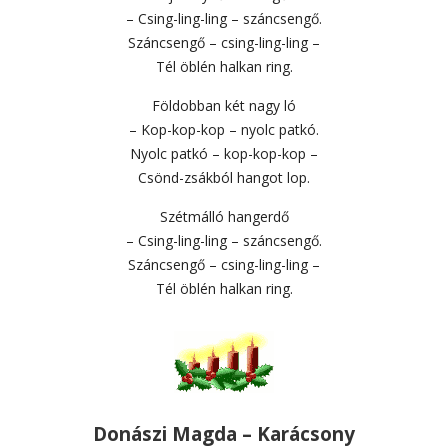
– Csing-ling-ling – száncsengő.
Száncsengő – csing-ling-ling –
Tél öblén halkan ring.
Földobban két nagy ló
– Kop-kop-kop – nyolc patkó.
Nyolc patkó – kop-kop-kop –
Csönd-zsákból hangot lop.
Szétmálló hangerdő
– Csing-ling-ling – száncsengő.
Száncsengő – csing-ling-ling –
Tél öblén halkan ring.
Donászi Magda – Karácsony