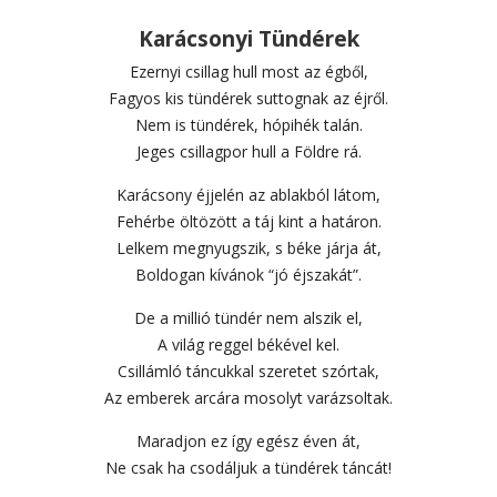
Karácsonyi Tündérek
Ezernyi csillag hull most az égből,
Fagyos kis tündérek suttognak az éjről.
Nem is tündérek, hópihék talán.
Jeges csillagpor hull a Földre rá.
Karácsony éjjelén az ablakból látom,
Fehérbe öltözött a táj kint a határon.
Lelkem megnyugszik, s béke járja át,
Boldogan kívánok “jó éjszakát”.
De a millió tündér nem alszik el,
A világ reggel békével kel.
Csillámló táncukkal szeretet szórtak,
Az emberek arcára mosolyt varázsoltak.
Maradjon ez így egész éven át,
Ne csak ha csodáljuk a tündérek táncát!