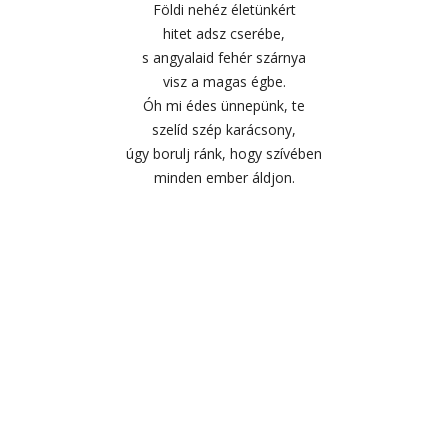
Földi nehéz életünkért
hitet adsz cserébe,
s angyalaid fehér szárnya
visz a magas égbe.
Óh mi édes ünnepünk, te
szelíd szép karácsony,
úgy borulj ránk, hogy szívében
minden ember áldjon.