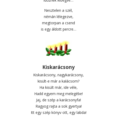
időznek lebegve…
Nesztelen a szél,
némán lélegezve,
megtorpan a csend
is egy áldott percre…
Kiskarácsony
Kiskarácsony, nagykarácsony,
kisült-e már a kalácsom?
Ha kisült már, ide véle,
Hadd egyem meg melegébe!
Jaj, de szép a karácsonyfa!
Ragyog rajta a sok gyertya!
Itt egy szép könyv ott, egy labda!