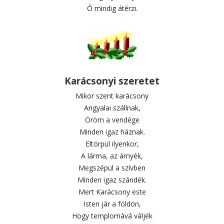
Ő mindig átérzi.
Karácsonyi szeretet
Mikor szent karácsony
Angyalai szállnak,
Öröm a vendége
Minden igaz háznak.
Eltörpül ilyenkor,
A lárma, az árnyék,
Megszépül a szívben
Minden igaz szándék.
Mert Karácsony este
Isten jár a földön,
Hogy templomává váljék