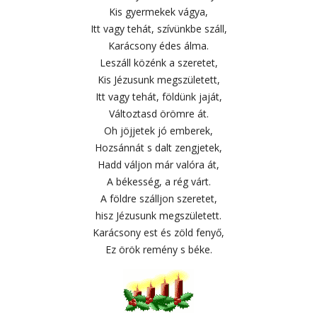
Kis gyermekek vágya,
Itt vagy tehát, szívünkbe száll,
Karácsony édes álma.
Leszáll közénk a szeretet,
Kis Jézusunk megszületett,
Itt vagy tehát, földünk jaját,
Változtasd örömre át.
Oh jöjjetek jó emberek,
Hozsánnát s dalt zengjetek,
Hadd váljon már valóra át,
A békesség, a rég várt.
A földre szálljon szeretet,
hisz Jézusunk megszületett.
Karácsony est és zöld fenyő,
Ez örök remény s béke.