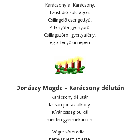
Karácsonyfa, Karácsony,
Ezüst dió zöld ágon.
Csilingelő csengettyű,
A fenyőfa gyönyörű.
Csillagszóró, gyertyafény,
ég a fenyő ünnepén
Donászy Magda – Karácsony délután
Karácsony délután
lassan jön az alkony.
Kíváncsiság bujkál
minden gyermekarcon.
Végre sötétedik…
hamvas lesz az este.