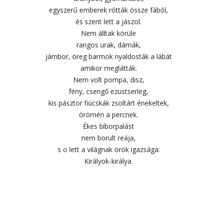
egyszerű emberek rótták össze fából,
és szent lett a jászol.
Nem álltak körüle
rangos urak, dámák,
jámbor, öreg barmok nyaldosták a lábát
amikor meglátták.
Nem volt pompa, disz,
fény, csengő ezüstserleg,
kis pásztor fiúcskák zsoltárt énekeltek,
örömén a percnek.
Ékes bíborpalást
nem borult reája,
s o lett a világnak örök igazsága:
Királyok-királya.