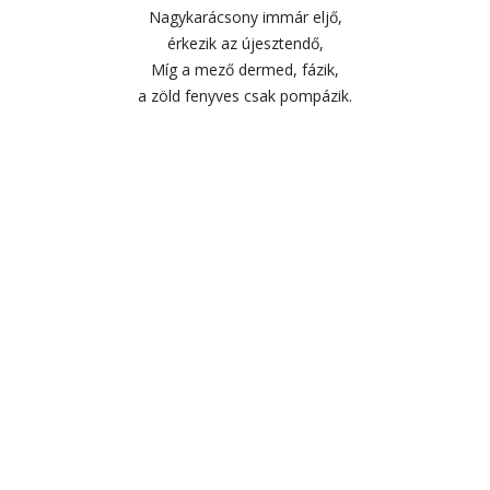
Nagykarácsony immár eljő,
érkezik az újesztendő,
Míg a mező dermed, fázik,
a zöld fenyves csak pompázik.