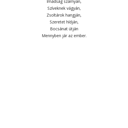
Imádság szárnyán,
Szíveknek vágyán,
Zsoltárok hangján,
Szeretet hídján,
Bocsánat útján
Mennyben jár az ember.