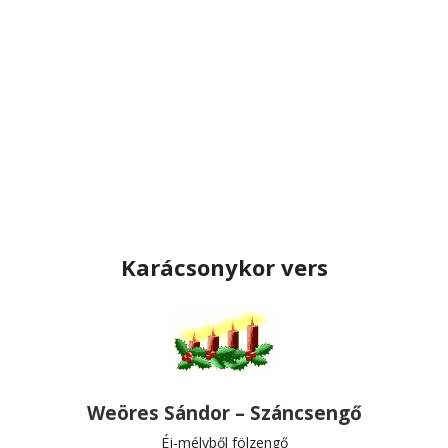
Karácsonykor vers
Weöres Sándor – Száncsengő
Éj-mélyből fölzengő