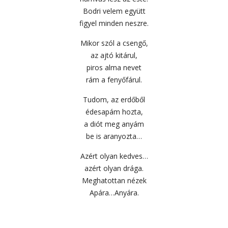
Bodri velem együtt
figyel minden neszre.
Mikor szól a csengő,
az ajtó kitárul,
piros alma nevet
rám a fenyőfárul.
Tudom, az erdőből
édesapám hozta,
a diót meg anyám
be is aranyozta…
Azért olyan kedves…
azért olyan drága.
Meghatottan nézek
Apára…Anyára.