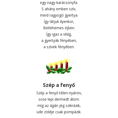
egy nagy karácsonyfa.
S ahány emberi szív,
mind ragyogó gyertya.
Így látjuk ilyenkor,
Betlehemes éjben.
Így igaz a világ,
a gyertyák fényében,
a szívek fényében.
Szép a fenyő
Szép a fenyő télen-nyáron,
sose lepi dermedt álom:
míg az ágán jég szikrázik,
üde zöldje csak pompázik.