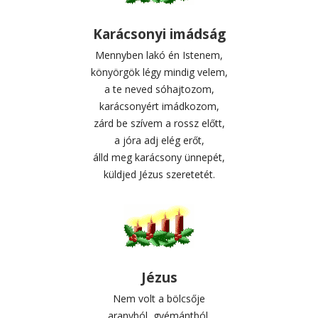
Karácsonyi imádság
Mennyben lakó én Istenem,
könyörgök légy mindig velem,
a te neved sóhajtozom,
karácsonyért imádkozom,
zárd be szívem a rossz előtt,
a jóra adj elég erőt,
álld meg karácsony ünnepét,
küldjed Jézus szeretetét.
Jézus
Nem volt a bölcsője
aranyból, gyémántból,