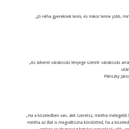
„Jó néha gyereknek lenni, és mikor lenne jobb, mi
„Az ádventi várakozás lényege szerint: várakozás arr
után
Pilinszky Ján
„Ha a közeledben van, akit szeretsz, mintha melegebb 
mintha az illat is megváltozna körülötted, ha a közele