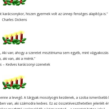
nt karácsonykor, hiszen gyermek volt az ünnep fenséges alapítója is.”
Charles Dickens
a, Aki van; ahogy a szeretet misztériuma sem egyéb, mint vágyakozás
, aki van, aki a miénk.”
os – Kedves karácsonyi üzenetek
lenne a levegő. A tárgyak mosolyogni kezdenek, a szoba ismerősebb 
dben van, aki számodra kedves. Ez az összetéveszthetetlen jelenlét-ér