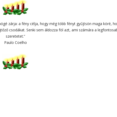
mögé zárja: a fény célja, hogy még több fényt gyűjtsön maga köré, h
tőző csodákat. Senki sem áldozza föl azt, ami számára a legfontosa
szeretetet.”
Paulo Coelho