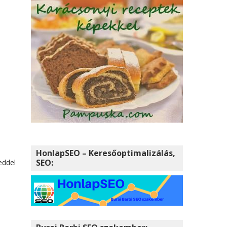
i
HonlapSEO – Keresőoptimalizálás,
SEO:
eddel