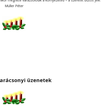
ikor meghitté varázsolódik a környezeted – a szeretet biztos jele.”
Müller Péter
arácsonyi üzenetek