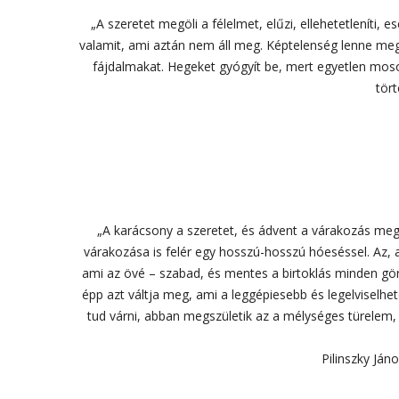
„A szeretet megöli a félelmet, elűzi, ellehetetleníti, e
valamit, ami aztán nem áll meg. Képtelenség lenne megáll
fájdalmakat. Hegeket gyógyít be, mert egyetlen mosoly
tört
„A karácsony a szeretet, és ádvent a várakozás megs
várakozása is felér egy hosszú-hosszú hóeséssel. Az, a
ami az övé – szabad, és mentes a birtoklás minden görcs
épp azt váltja meg, ami a leggépiesebb és legelviselhe
tud várni, abban megszületik az a mélységes türelem
Pilinszky Ján