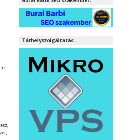
Burai Barbi SEO szakember:
Tárhelyszolgáltatás:
 az
lesz,
zet,