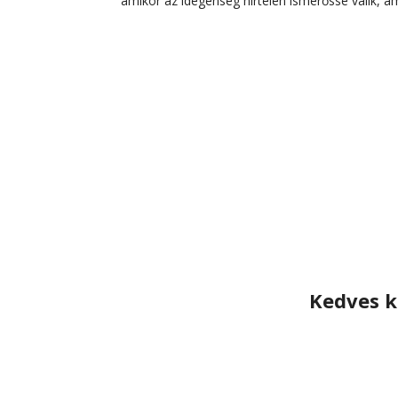
amikor az idegenség hirtelen ismerőssé válik, am
Kedves k