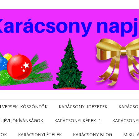
I VERSEK, KÖSZÖNTŐK
KARÁCSONYI IDÉZETEK
KARÁCSO
 ÚJÉVI JÓKÍVÁNSÁGOK
KARÁCSONYI KÉPEK -1
KARÁCSONYI
LOK
KARÁCSONYI ÉTELEK
KARÁCSONY BLOG
MIKUL