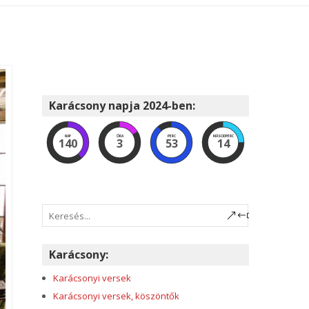
Karácsony napja 2024-ben:
NAP
ÓRA
PERC
MÁSODPERC
140
3
53
13
Karácsony:
Karácsonyi versek
Karácsonyi versek, köszöntők