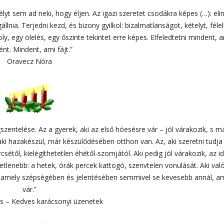
sélyt sem ad neki, hogy éljen. Az igazi szeretet csodákra képes (…): elin
nia. Terjedni kezd, és bizony gyilkol: bizalmatlanságot, kételyt, féle
, egy ölelés, egy őszinte tekintet erre képes. Elfeledtetni mindent, 
ént. Mindent, ami fájt.”
Oravecz Nóra
zentelése. Az a gyerek, aki az első hóesésre vár – jól várakozik, s m
ki hazakészül, már készülődésében otthon van. Az, aki szeretni tudja 
étől, kielégíthetetlen éhétől-szomjától. Aki pedig jól várakozik, az i
tetlenebb: a hetek, órák percek kattogó, szenvtelen vonulását. Aki va
, amely szépségében és jelentésében semmivel se kevesebb annál, a
vár.”
os – Kedves karácsonyi üzenetek