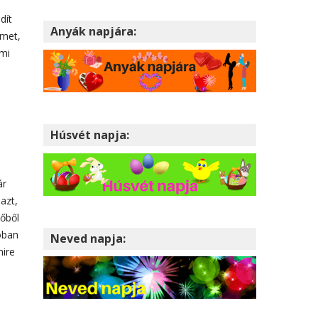
dít
Anyák napjára:
lmet,
ami
Húsvét napja:
ár
azt,
dőből
lóban
Neved napja:
mire