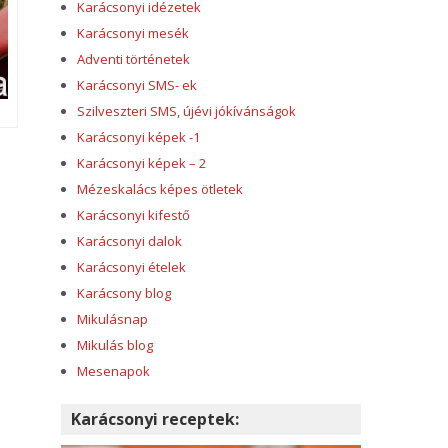
Karácsonyi idézetek
Karácsonyi mesék
Adventi történetek
Karácsonyi SMS- ek
Szilveszteri SMS, újévi jókívánságok
Karácsonyi képek -1
Karácsonyi képek – 2
Mézeskalács képes ötletek
Karácsonyi kifestő
Karácsonyi dalok
Karácsonyi ételek
Karácsony blog
Mikulásnap
Mikulás blog
Mesenapok
Karácsonyi receptek: