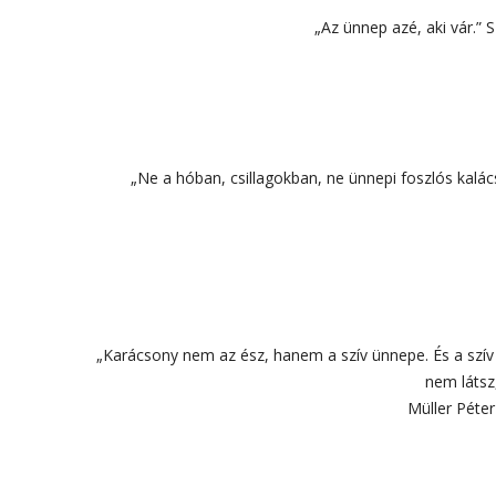
„Az ünnep azé, aki vár.”
„Ne a hóban, csillagokban, ne ünnepi foszlós kalác
„Karácsony nem az ész, hanem a szív ünnepe. És a szív é
nem látsz
Müller Péte