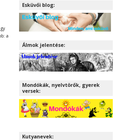
Esküvői blog:
ogy
bb: a
Álmok jelentése:
Mondókák, nyelvtörők, gyerek
versek:
Kutyanevek: