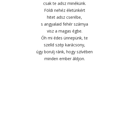
csak te adsz minékünk.
Földi nehéz életünkért
hitet adsz cserébe,
s angyalaid fehér szárnya
visz a magas égbe.
Óh mi édes ünnepünk, te
szelíd szép karácsony,
úgy borulj ránk, hogy szívében
minden ember áldjon.