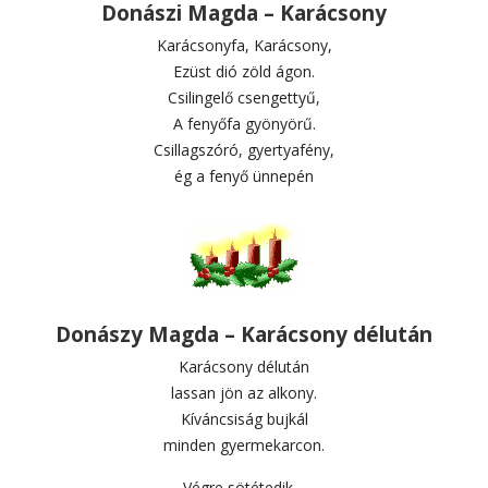
Donászi Magda – Karácsony
Karácsonyfa, Karácsony,
Ezüst dió zöld ágon.
Csilingelő csengettyű,
A fenyőfa gyönyörű.
Csillagszóró, gyertyafény,
ég a fenyő ünnepén
Donászy Magda – Karácsony délután
Karácsony délután
lassan jön az alkony.
Kíváncsiság bujkál
minden gyermekarcon.
Végre sötétedik…