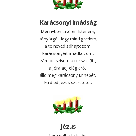
Karácsonyi imádság
Mennyben lakó én Istenem,
könyörgök légy mindig velem,
a te neved sóhajtozom,
karácsonyért imádkozom,
zárd be szívem a rossz előtt,
a jóra adj elég erőt,
álld meg karácsony ünnepét,
küldjed Jézus szeretetét.
Jézus
Nem volt a bölcsője