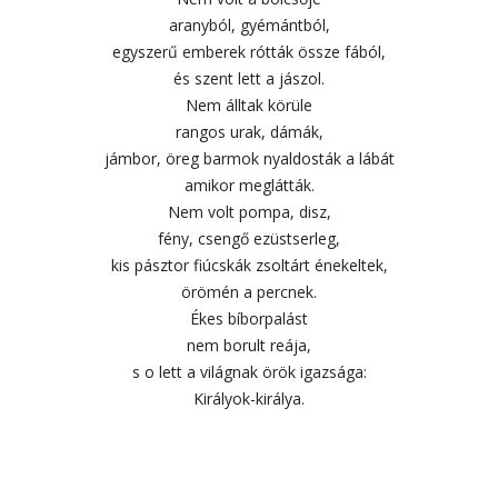
aranyból, gyémántból,
egyszerű emberek rótták össze fából,
és szent lett a jászol.
Nem álltak körüle
rangos urak, dámák,
jámbor, öreg barmok nyaldosták a lábát
amikor meglátták.
Nem volt pompa, disz,
fény, csengő ezüstserleg,
kis pásztor fiúcskák zsoltárt énekeltek,
örömén a percnek.
Ékes bíborpalást
nem borult reája,
s o lett a világnak örök igazsága:
Királyok-királya.