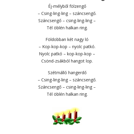
Éj-mélyből fölzengő
– Csing-ling-ling – száncsengő.
Száncsengő – csing-ling-ling –
Tél öblén halkan ring.
Földobban két nagy ló
– Kop-kop-kop – nyolc patkó.
Nyolc patkó – kop-kop-kop –
Csönd-zsákból hangot lop.
Szétmálló hangerdő
– Csing-ling-ling – száncsengő.
Száncsengő – csing-ling-ling –
Tél öblén halkan ring.