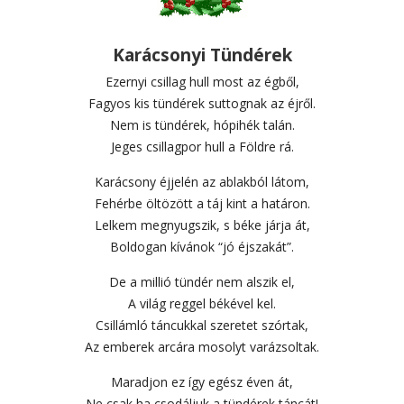
Karácsonyi Tündérek
Ezernyi csillag hull most az égből,
Fagyos kis tündérek suttognak az éjről.
Nem is tündérek, hópihék talán.
Jeges csillagpor hull a Földre rá.
Karácsony éjjelén az ablakból látom,
Fehérbe öltözött a táj kint a határon.
Lelkem megnyugszik, s béke járja át,
Boldogan kívánok “jó éjszakát”.
De a millió tündér nem alszik el,
A világ reggel békével kel.
Csillámló táncukkal szeretet szórtak,
Az emberek arcára mosolyt varázsoltak.
Maradjon ez így egész éven át,
Ne csak ha csodáljuk a tündérek táncát!