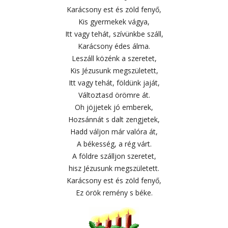
Karácsony est és zöld fenyő,
Kis gyermekek vágya,
Itt vagy tehát, szívünkbe száll,
Karácsony édes álma.
Leszáll közénk a szeretet,
Kis Jézusunk megszületett,
Itt vagy tehát, földünk jaját,
Változtasd örömre át.
Oh jöjjetek jó emberek,
Hozsánnát s dalt zengjetek,
Hadd váljon már valóra át,
A békesség, a rég várt.
A földre szálljon szeretet,
hisz Jézusunk megszületett.
Karácsony est és zöld fenyő,
Ez örök remény s béke.