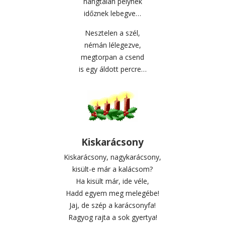
hangtalan pelyhek
időznek lebegve…
Nesztelen a szél,
némán lélegezve,
megtorpan a csend
is egy áldott percre…
Kiskarácsony
Kiskarácsony, nagykarácsony,
kisült-e már a kalácsom?
Ha kisült már, ide véle,
Hadd egyem meg melegébe!
Jaj, de szép a karácsonyfa!
Ragyog rajta a sok gyertya!