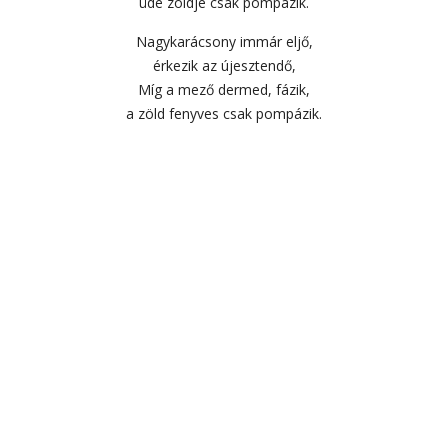
üde zöldje csak pompázik.
Nagykarácsony immár eljő,
érkezik az újesztendő,
Míg a mező dermed, fázik,
a zöld fenyves csak pompázik.