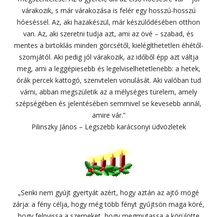
várakozik, s már várakozása is felér egy hosszú-hosszú
hóeséssel. Az, aki hazakészül, már készülődésében otthon
van. Az, aki szeretni tudja azt, ami az övé – szabad, és
mentes a birtoklás minden görcsétől, kielégíthetetlen éhétől-
szomjától. Aki pedig jól várakozik, az időből épp azt váltja
meg, ami a leggépiesebb és legelviselhetetlenebb: a hetek,
órák percek kattogó, szenvtelen vonulását. Aki valóban tud
várni, abban megszületik az a mélységes türelem, amely
szépségében és jelentésében semmivel se kevesebb annál,
amire vár.”
Pilinszky János – Legszebb karácsonyi üdvözletek
„Senki nem gyújt gyertyát azért, hogy aztán az ajtó mögé
zárja: a fény célja, hogy még több fényt gyűjtsön maga köré,
hogy felnyissa a szemeket, hogy megmutassa a körülötte