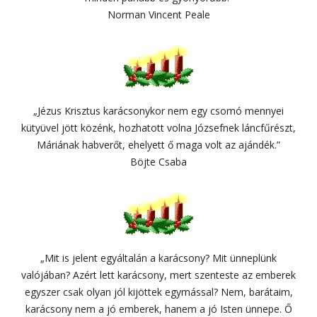
Norman Vincent Peale
„Jézus Krisztus karácsonykor nem egy csomó mennyei
kütyüvel jött közénk, hozhatott volna Józsefnek láncfűrészt,
Máriának habverőt, ehelyett ő maga volt az ajándék.”
Böjte Csaba
„Mit is jelent egyáltalán a karácsony? Mit ünneplünk
valójában? Azért lett karácsony, mert szenteste az emberek
egyszer csak olyan jól kijöttek egymással? Nem, barátaim,
karácsony nem a jó emberek, hanem a jó Isten ünnepe. Ő