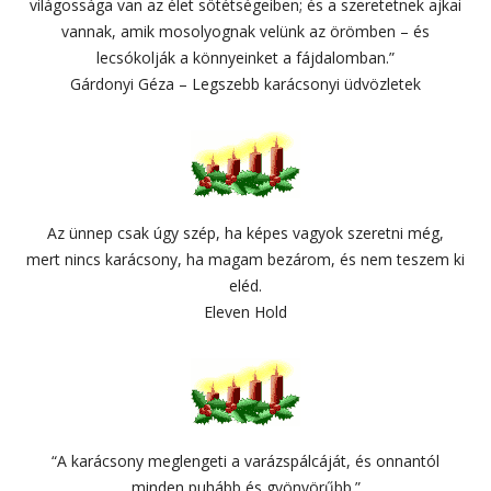
világossága van az élet sötétségeiben; és a szeretetnek ajkai
vannak, amik mosolyognak velünk az örömben – és
lecsókolják a könnyeinket a fájdalomban.”
Gárdonyi Géza – Legszebb karácsonyi üdvözletek
Az ünnep csak úgy szép, ha képes vagyok szeretni még,
mert nincs karácsony, ha magam bezárom, és nem teszem ki
eléd.
Eleven Hold
“A karácsony meglengeti a varázspálcáját, és onnantól
minden puhább és gyönyörűbb.”