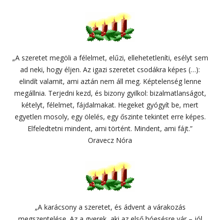
„A szeretet megöli a félelmet, elűzi, ellehetetleníti, esélyt sem
ad neki, hogy éljen. Az igazi szeretet csodákra képes (…):
elindít valamit, ami aztán nem áll meg. Képtelenség lenne
megállnia. Terjedni kezd, és bizony gyilkol: bizalmatlanságot,
kételyt, félelmet, fájdalmakat. Hegeket gyógyít be, mert
egyetlen mosoly, egy ölelés, egy őszinte tekintet erre képes.
Elfeledtetni mindent, ami történt. Mindent, ami fájt.”
Oravecz Nóra
„A karácsony a szeretet, és ádvent a várakozás
megszentelése. Az a gyerek, aki az első hóesésre vár – jól