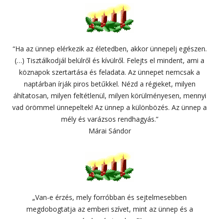
“Ha az ünnep elérkezik az életedben, akkor ünnepelj egészen.
(…) Tisztálkodjál belülről és kívülről. Felejts el mindent, ami a
köznapok szertartása és feladata. Az ünnepet nemcsak a
naptárban írják piros betűkkel. Nézd a régieket, milyen
áhítatosan, milyen feltétlenül, milyen körülményesen, mennyi
vad örömmel ünnepeltek! Az ünnep a különbözés. Az ünnep a
mély és varázsos rendhagyás.”
Márai Sándor
„Van-e érzés, mely forróbban és sejtelmesebben
megdobogtatja az emberi szívet, mint az ünnep és a