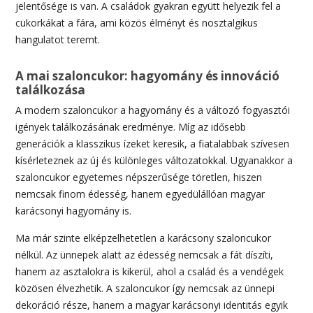
jelentősége is van. A családok gyakran együtt helyezik fel a
cukorkákat a fára, ami közös élményt és nosztalgikus
hangulatot teremt.
A mai szaloncukor: hagyomány és innováció
találkozása
A modern szaloncukor a hagyomány és a változó fogyasztói
igények találkozásának eredménye. Míg az idősebb
generációk a klasszikus ízeket keresik, a fiatalabbak szívesen
kísérleteznek az új és különleges változatokkal. Ugyanakkor a
szaloncukor egyetemes népszerűsége töretlen, hiszen
nemcsak finom édesség, hanem egyedülállóan magyar
karácsonyi hagyomány is.
Ma már szinte elképzelhetetlen a karácsony szaloncukor
nélkül. Az ünnepek alatt az édesség nemcsak a fát díszíti,
hanem az asztalokra is kikerül, ahol a család és a vendégek
közösen élvezhetik. A szaloncukor így nemcsak az ünnepi
dekoráció része, hanem a magyar karácsonyi identitás egyik