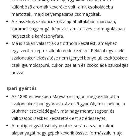
különböző aromák keveréke volt, amit csokoládéba
mártottak, majd selyempapírba csomagoltak.
A klasszikus szaloncukrok alapját általában marcipán,
karamell vagy nugát képezte, amit díszes csomagolásban
helyeztek a karácsonyfára.
Ma is sokan választják az otthoni készítést, amelyhez
egyszerű receptek állnak rendelkezésre. Például egy zselés
szaloncukor elkészítése nem igényel bonyolult eszközöket:
csak gyümölcspüré, cukor, zselatin és csokoládé szükséges
hozzá.
Ipari gyártás
Az 1890-es években Magyarországon megkezdődött a
szaloncukor ipari gyártása. Az első gyártók, mint például a
Stühmer csokoládégyár, már nagy mennyiségben és
változatos ízekben készítették ezt az édességet.
A mai ipari gyártási folyamatok során a szaloncukor
alapanyagát nagy gépek keverik össze, formázzák, majd