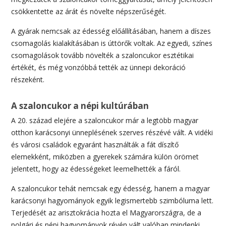
csökkentette az árát és növelte népszerűségét.
A gyárak nemcsak az édesség előállításában, hanem a díszes
csomagolás kialakításában is úttörők voltak. Az egyedi, színes
csomagolások tovább növelték a szaloncukor esztétikai
értékét, és még vonzóbbá tették az ünnepi dekoráció
részeként.
A szaloncukor a népi kultúrában
A 20. század elejére a szaloncukor már a legtöbb magyar
otthon karácsonyi ünneplésének szerves részévé vált. A vidéki
és városi családok egyaránt használták a fát díszítő
elemekként, miközben a gyerekek számára külön örömet
jelentett, hogy az édességeket leemelhették a fáról.
A szaloncukor tehát nemcsak egy édesség, hanem a magyar
karácsonyi hagyományok egyik legismertebb szimbóluma lett.
Terjedését az arisztokrácia hozta el Magyarországra, de a
polgári és népi hagyományok révén vált valóban mindenki