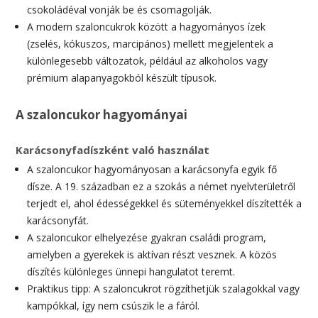
csokoládéval vonják be és csomagolják.
A modern szaloncukrok között a hagyományos ízek
(zselés, kókuszos, marcipános) mellett megjelentek a
különlegesebb változatok, például az alkoholos vagy
prémium alapanyagokból készült típusok.
A szaloncukor hagyományai
Karácsonyfadíszként való használat
A szaloncukor hagyományosan a karácsonyfa egyik fő
dísze. A 19. században ez a szokás a német nyelvterületről
terjedt el, ahol édességekkel és süteményekkel díszítették a
karácsonyfát.
A szaloncukor elhelyezése gyakran családi program,
amelyben a gyerekek is aktívan részt vesznek. A közös
díszítés különleges ünnepi hangulatot teremt.
Praktikus tipp: A szaloncukrot rögzíthetjük szalagokkal vagy
kampókkal, így nem csúszik le a fáról.