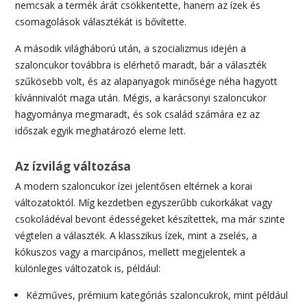
nemcsak a termék árát csökkentette, hanem az ízek és
csomagolások választékát is bővítette.
A második világháború után, a szocializmus idején a
szaloncukor továbbra is elérhető maradt, bár a választék
szűkösebb volt, és az alapanyagok minősége néha hagyott
kívánnivalót maga után. Mégis, a karácsonyi szaloncukor
hagyománya megmaradt, és sok család számára ez az
időszak egyik meghatározó eleme lett.
Az ízvilág változása
A modern szaloncukor ízei jelentősen eltérnek a korai
változatoktól. Míg kezdetben egyszerűbb cukorkákat vagy
csokoládéval bevont édességeket készítettek, ma már szinte
végtelen a választék. A klasszikus ízek, mint a zselés, a
kókuszos vagy a marcipános, mellett megjelentek a
különleges változatok is, például:
Kézműves, prémium kategóriás szaloncukrok, mint például