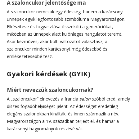
A szaloncukor jelentősége ma
A szaloncukor nemcsak egy édesség, hanem a karácsonyi
ünnepek egyik legfontosabb szimbóluma Magyarországon.
Elkészítése és fogyasztása összeköti a generációkat,
miközben az ünnepek alatt különleges hangulatot teremt.
Akár kézműves, akár bolti változatot választasz, a
szaloncukor minden karácsonyt még édesebbé és
emlékezetesebbé tesz.
Gyakori kérdések (GYIK)
Miért nevezzük szaloncukornak?
A „szaloncukor” elnevezés a francia
salon
szóból ered, amely
díszes fogadóhelyiséget jelent. Az édességet eredetileg
elegáns szalonokban kínálták, és innen származik a név.
Magyarországon a 19. században terjedt el, és hamar a
karácsonyi hagyományok részévé vált.