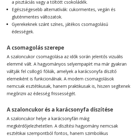
a pisztáciás vagy a töltött csokoládék.
Egészségesebb alternatívák: cukormentes, vegán és
gluténmentes változatok.
Gyerekeknek szánt színes, játékos csomagolású
édességek.
A csomagolás szerepe
A szaloncukor csomagolása az idők során jelentős vizuális
elemmé vált. A hagyományos selyempapírt ma már gyakran
váltják fel csillogó fóliák, amelyek a karácsonyfa díszítő
elemeiként is funkcionálnak. A modern csomagolások
nemcsak esztétikusak, hanem praktikusak is, hiszen segítenek
megőrizni az édesség frissességét.
A szaloncukor és a karácsonyfa díszítése
A szaloncukor helye a karácsonyfán máig
megkérdőjelezhetetlen. A díszítési hagyomány nemcsak
esztétikai szempontból fontos, hanem szimbolikus