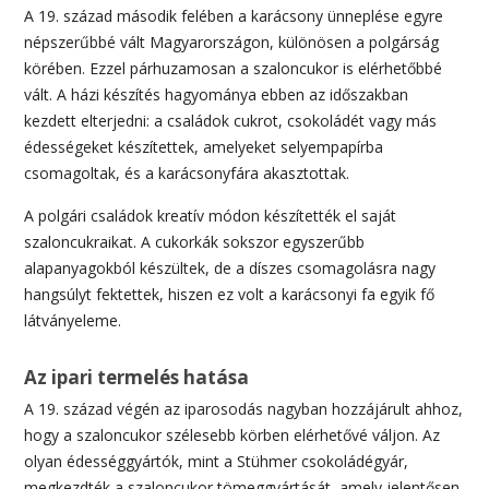
A 19. század második felében a karácsony ünneplése egyre
népszerűbbé vált Magyarországon, különösen a polgárság
körében. Ezzel párhuzamosan a szaloncukor is elérhetőbbé
vált. A házi készítés hagyománya ebben az időszakban
kezdett elterjedni: a családok cukrot, csokoládét vagy más
édességeket készítettek, amelyeket selyempapírba
csomagoltak, és a karácsonyfára akasztottak.
A polgári családok kreatív módon készítették el saját
szaloncukraikat. A cukorkák sokszor egyszerűbb
alapanyagokból készültek, de a díszes csomagolásra nagy
hangsúlyt fektettek, hiszen ez volt a karácsonyi fa egyik fő
látványeleme.
Az ipari termelés hatása
A 19. század végén az iparosodás nagyban hozzájárult ahhoz,
hogy a szaloncukor szélesebb körben elérhetővé váljon. Az
olyan édességgyártók, mint a Stühmer csokoládégyár,
megkezdték a szaloncukor tömeggyártását, amely jelentősen