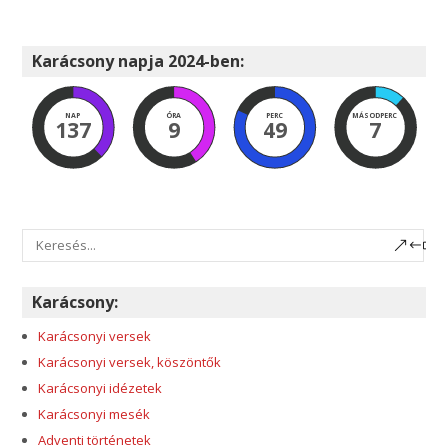
Karácsony napja 2024-ben:
NAP
ÓRA
PERC
MÁSODPERC
137
9
49
5
Karácsony:
Karácsonyi versek
Karácsonyi versek, köszöntők
Karácsonyi idézetek
Karácsonyi mesék
Adventi történetek