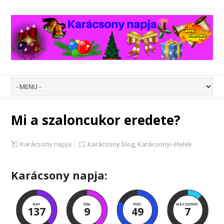
Mi a szaloncukor eredete?
Karácsony napja
Karácsony blog
,
Karácsonyi ételek
Karácsony napja:
NAP
ÓRA
PERC
MÁSODPERC
137
9
49
5