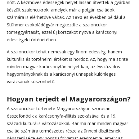
nőtt. A kézműves édességek helyét lassan átvették a gyárban
készült szaloncukrok, amelyek már a polgári családok
számára is elérhetővé váltak. Az 1890-es években például a
Stühmer csokoládégyár megkezdte a szaloncukor
tömeggyártását, ezzel új korszakot nyitva a karácsonyi
édességek történetében.
A szaloncukor tehát nemcsak egy finom édesség, hanem
kulturális és történelmi értéket is hordoz. Az, hogy ma szinte
minden magyar karácsonyfán helyet kap, az évszázados
hagyományoknak és a karácsonyi ünnepek különleges
varázsának köszönhető.
Hogyan terjedt el Magyarországon?
A szaloncukor története Magyarországon szorosan
összefonódik a karácsonyfa-állítás szokásával és a 19.
századi kulturális változásokkal. Bár ma már minden magyar
család számára természetes része az ünnepi díszítésnek,
népszerűsége egy hosszú folyamat eredménye, amely az