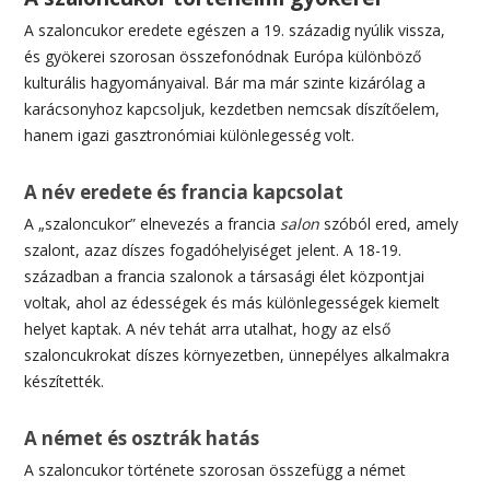
A szaloncukor eredete egészen a 19. századig nyúlik vissza,
és gyökerei szorosan összefonódnak Európa különböző
kulturális hagyományaival. Bár ma már szinte kizárólag a
karácsonyhoz kapcsoljuk, kezdetben nemcsak díszítőelem,
hanem igazi gasztronómiai különlegesség volt.
A név eredete és francia kapcsolat
A „szaloncukor” elnevezés a francia
salon
szóból ered, amely
szalont, azaz díszes fogadóhelyiséget jelent. A 18-19.
században a francia szalonok a társasági élet központjai
voltak, ahol az édességek és más különlegességek kiemelt
helyet kaptak. A név tehát arra utalhat, hogy az első
szaloncukrokat díszes környezetben, ünnepélyes alkalmakra
készítették.
A német és osztrák hatás
A szaloncukor története szorosan összefügg a német