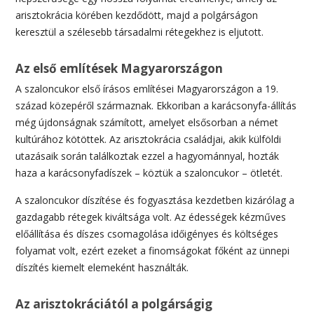
arisztokrácia körében kezdődött, majd a polgárságon
keresztül a szélesebb társadalmi rétegekhez is eljutott.
Az első említések Magyarországon
A szaloncukor első írásos említései Magyarországon a 19.
század közepéről származnak. Ekkoriban a karácsonyfa-állítás
még újdonságnak számított, amelyet elsősorban a német
kultúrához kötöttek. Az arisztokrácia családjai, akik külföldi
utazásaik során találkoztak ezzel a hagyománnyal, hozták
haza a karácsonyfadíszek – köztük a szaloncukor – ötletét.
A szaloncukor díszítése és fogyasztása kezdetben kizárólag a
gazdagabb rétegek kiváltsága volt. Az édességek kézműves
előállítása és díszes csomagolása időigényes és költséges
folyamat volt, ezért ezeket a finomságokat főként az ünnepi
díszítés kiemelt elemeként használták.
Az arisztokráciától a polgárságig