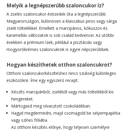
Melyik a legnépszerűbb szaloncukor íz?
A zselés szaloncukor évtizedek óta a legnépszerűbb
Magyarországon, különösen a klasszikus piros vagy sárga
zselé töltelékkel. Emellett a marcipános, kókuszos és
karamellás változatok is sok család kedvencei. Az utóbbi
években a prémium ízek, például a pisztáciás vagy
mogyorókrémes szaloncukrok is egyre népszerűbbek.
Hogyan készíthetek otthon szaloncukrot?
Otthoni szaloncukorkészítéshez nincs szükség különleges
eszközökre. Íme egy egyszerű recept:
Készíts marcipánból, zseléből vagy más töltelékből kis
hengereket.
Mártogasd meg olvasztott csokoládéban.
Hagyd megdermedni, majd csomagold be selyempapírba
vagy színes fóliába.
Az otthoni készítés előnye, hogy teljesen személyre