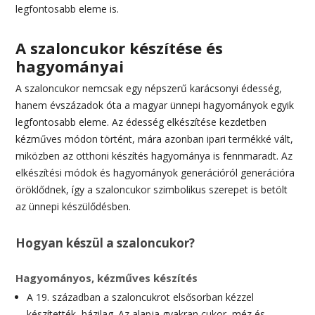
legfontosabb eleme is.
A szaloncukor készítése és
hagyományai
A szaloncukor nemcsak egy népszerű karácsonyi édesség,
hanem évszázadok óta a magyar ünnepi hagyományok egyik
legfontosabb eleme. Az édesség elkészítése kezdetben
kézműves módon történt, mára azonban ipari termékké vált,
miközben az otthoni készítés hagyománya is fennmaradt. Az
elkészítési módok és hagyományok generációról generációra
öröklődnek, így a szaloncukor szimbolikus szerepet is betölt
az ünnepi készülődésben.
Hogyan készül a szaloncukor?
Hagyományos, kézműves készítés
A 19. században a szaloncukrot elsősorban kézzel
készítették, házilag. Az alapja gyakran cukor, méz és