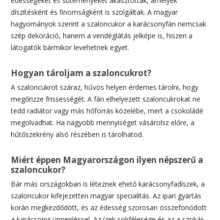
édességeket és süteményeket akasztottak, amelyek
díszítésként és finomságként is szolgáltak. A magyar
hagyományok szerint a szaloncukor a karácsonyfán nemcsak
szép dekoráció, hanem a vendéglátás jelképe is, hiszen a
látogatók bármikor levehetnek egyet.
Hogyan tároljam a szaloncukrot?
A szaloncukrot száraz, hűvös helyen érdemes tárolni, hogy
megőrizze frissességét. A fán elhelyezett szaloncukrokat ne
tedd radiátor vagy más hőforrás közelébe, mert a csokoládé
megolvadhat. Ha nagyobb mennyiséget vásárolsz előre, a
hűtőszekrény alsó részében is tárolhatod.
Miért éppen Magyarországon ilyen népszerű a
szaloncukor?
Bár más országokban is léteznek ehető karácsonyfadíszek, a
szaloncukor kifejezetten magyar specialitás. Az ipari gyártás
korán megkezdődött, és az édesség szorosan összefonódott
a karácsonyi ünnepléssel. Az ízek sokfélesége és az a szokás,