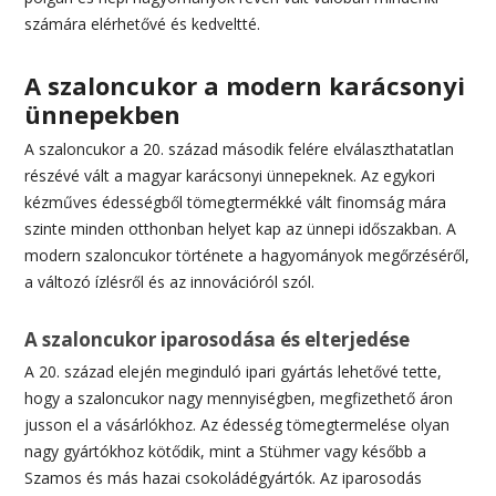
számára elérhetővé és kedveltté.
A szaloncukor a modern karácsonyi
ünnepekben
A szaloncukor a 20. század második felére elválaszthatatlan
részévé vált a magyar karácsonyi ünnepeknek. Az egykori
kézműves édességből tömegtermékké vált finomság mára
szinte minden otthonban helyet kap az ünnepi időszakban. A
modern szaloncukor története a hagyományok megőrzéséről,
a változó ízlésről és az innovációról szól.
A szaloncukor iparosodása és elterjedése
A 20. század elején meginduló ipari gyártás lehetővé tette,
hogy a szaloncukor nagy mennyiségben, megfizethető áron
jusson el a vásárlókhoz. Az édesség tömegtermelése olyan
nagy gyártókhoz kötődik, mint a Stühmer vagy később a
Szamos és más hazai csokoládégyártók. Az iparosodás