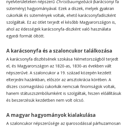
nyelvterületeken népszerű
Christbaumgebäck
(karácsonyi fa
sütemény) hagyományával. Ezek a díszek, melyek gyakran
cukorkák és sütemények voltak, ehető karácsonyfadíszként
szolgáltak. Ez az ötlet terjedt el később Magyarországon is,
ahol az édességek karácsonyfa-díszként való használata
egyedi formát öltött.
A karácsonyfa és a szaloncukor találkozása
A karácsonyfa díszítésének szokása Németországból terjedt
el, és Magyarországon az 1820-as, 1830-as években vált
népszerűvé. A szaloncukor a 19. század közepén kezdett
elterjedni hazánkban, először az arisztokrácia körében. A
díszes csomagolású cukorkák nemcsak finomságok voltak,
hanem státuszszimbólumként is szolgáltak, hiszen előállításuk
és beszerzésük kezdetben nem volt olcsó.
A magyar hagyományok kialakulása
A szaloncukor népszerűsége az iparosodással párhuzamosan