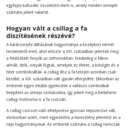
egyfajta kulturális összekötő elem is, amely minden ünneplő
számára jelent valamit.
Hogyan vált a csillag a fa
díszítésének részévé?
A karácsonyfa állításának hagyománya a középkori német
területekről ered, ahol először a XVI. században jelentek meg
a feldíszített fenyők az otthonokban. Eredetileg a fákon
almák, diók, ostyák lógtak, amelyek az életet, a bőséget és a
hitet szimbolizálták. A csillag dísz a fa tetején azonban csak
később, a XIX. században vált igazán elterjedtté. Ekkoriban az
emberek egyre inkább igyekeztek a vallásos szimbolikát
beépíteni az ünnepi szokásokba, így jelent meg a betlehemi
csillag motívuma is a fa csúcsán.
A csillag csúcson való elhelyezése gyorsan népszerűvé vált,
elsősorban azért, mert egyesítette a keresztény jelentést és a
népi hagyományokat. Az emberek számára a csillag nemcsak