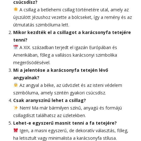
csúcsdísz?
A csillag a betlehemi csillag történetére utal, amely az
újszülött Jézushoz vezette a bölcseket, így a remény és az
útmutatás szimbóluma lett.
Mikor kezdték el a csillagot a karácsonyfa tetejére
tenni?
A XIX. században terjedt el igazán Európában és
Amerikában, főleg a vallásos karácsonyi szimbolika
megerősödésével.
Mi a jelentése a karácsonyfa tetején lévő
angyalnak?
Az angyal a béke, az üdvözlet és az isteni védelem
szimbóluma, amely szintén gyakori csúcsdísz.
Csak aranyszínű lehet a csillag?
Nem! Ma már bármilyen színű, anyagú és formájú
csillagdíszt találhatsz az üzletekben.
Lehet-e egyszerű masnit tenni a fa tetejére?
Igen, a masni egyszerű, de dekoratív választás, főleg,
ha letisztult vagy minimalista a karácsonyfa stílusa.