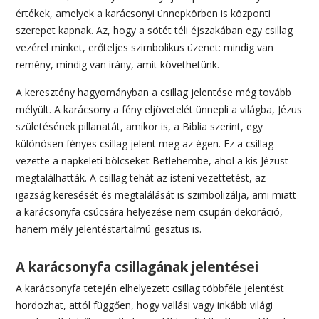
értékek, amelyek a karácsonyi ünnepkörben is központi
szerepet kapnak. Az, hogy a sötét téli éjszakában egy csillag
vezérel minket, erőteljes szimbolikus üzenet: mindig van
remény, mindig van irány, amit követhetünk.
A keresztény hagyományban a csillag jelentése még tovább
mélyült. A karácsony a fény eljövetelét ünnepli a világba, Jézus
születésének pillanatát, amikor is, a Biblia szerint, egy
különösen fényes csillag jelent meg az égen. Ez a csillag
vezette a napkeleti bölcseket Betlehembe, ahol a kis Jézust
megtalálhatták. A csillag tehát az isteni vezettetést, az
igazság keresését és megtalálását is szimbolizálja, ami miatt
a karácsonyfa csúcsára helyezése nem csupán dekoráció,
hanem mély jelentéstartalmú gesztus is.
A karácsonyfa csillagának jelentései
A karácsonyfa tetején elhelyezett csillag többféle jelentést
hordozhat, attól függően, hogy vallási vagy inkább világi