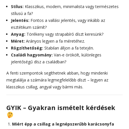
Stílus:
Klasszikus, modern, minimalista vagy természetes
stílusú a fa?
Jelentés:
Fontos a vallási jelentés, vagy inkább az
esztétikum számít?
Anyag:
Törékeny vagy strapabíró díszt keresünk?
Méret:
Arányos legyen a fa méretéhez.
Rögzíthetőség:
Stabilan álljon a fa tetején.
Családi hagyomány:
Van-e örökölt, különleges
jelentőségű dísz a családban?
A fenti szempontok segíthetnek abban, hogy mindenki
megtalálja a számára legmegfelelőbb díszt – legyen az
klasszikus csillag, angyal vagy bármi más.
GYIK – Gyakran ismételt kérdések
Miért épp a csillag a legnépszerűbb karácsonyfa