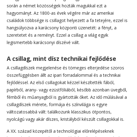
során a német közösségek hozták magukkal ezt a
hagyományt. Az 1800-as évek végére már az amerikai
családok többsége is csillagot helyezett a fa tetejére, ezzel is
hangsúlyozva a karácsony központi üzenetét: a fényt, a
szeretetet és a reményt. Ezzel a csillag a világ egyik
legismertebb karácsonyi díszévé vált.
A csillag, mint dísz technikai fejlődése
A csillagdíszek megjelenése és tömeges elterjedése szoros
összefüggésben állt az ipari forradalommal és a technikai
fejlődéssel. Az első csillagokat kézzel készítették fából,
papírból, arany- vagy ezüstfóliából, később azonban üvegből,
fémből és műanyagból is gyártották őket. Az idő múlásával a
csillagdíszek mérete, formája és színvilága is egyre
változatosabbá vált: találkozunk klasszikus ötpontos,
nyolcágú vagy akár díszes, kristályból készült csillagokkal is.
A XX. század közepétől a technológiai előrelépéseknek