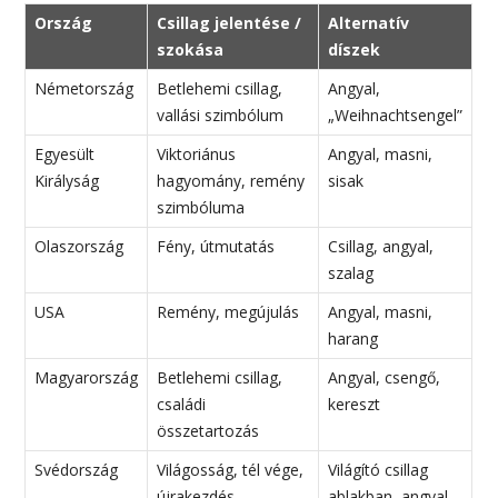
Ország
Csillag jelentése /
Alternatív
szokása
díszek
Németország
Betlehemi csillag,
Angyal,
vallási szimbólum
„Weihnachtsengel”
Egyesült
Viktoriánus
Angyal, masni,
Királyság
hagyomány, remény
sisak
szimbóluma
Olaszország
Fény, útmutatás
Csillag, angyal,
szalag
USA
Remény, megújulás
Angyal, masni,
harang
Magyarország
Betlehemi csillag,
Angyal, csengő,
családi
kereszt
összetartozás
Svédország
Világosság, tél vége,
Világító csillag
újrakezdés
ablakban, angyal