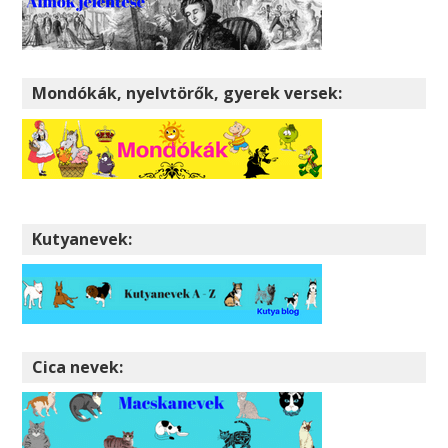
Mondókák, nyelvtörők, gyerek versek:
Kutyanevek:
Cica nevek: