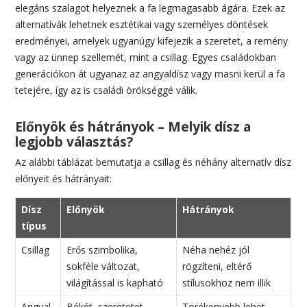
elegáns szalagot helyeznek a fa legmagasabb ágára. Ezek az
alternatívák lehetnek esztétikai vagy személyes döntések
eredményei, amelyek ugyanúgy kifejezik a szeretet, a remény
vagy az ünnep szellemét, mint a csillag. Egyes családokban
generációkon át ugyanaz az angyaldísz vagy masni kerül a fa
tetejére, így az is családi örökséggé válik.
Előnyök és hátrányok – Melyik dísz a
legjobb választás?
Az alábbi táblázat bemutatja a csillag és néhány alternatív dísz
előnyeit és hátrányait:
Dísz
Előnyök
Hátrányok
típus
Csillag
Erős szimbolika,
Néha nehéz jól
sokféle változat,
rögzíteni, eltérő
világítással is kapható
stílusokhoz nem illik
Angyal
Békét, szeretetet,
Törékenyebb lehet,