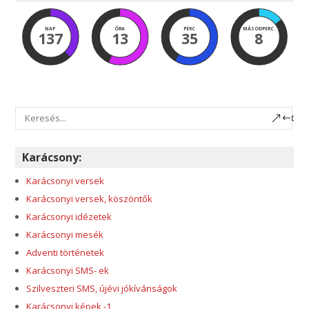
NAP
ÓRA
PERC
MÁSODPERC
137
13
35
7
Karácsony:
Karácsonyi versek
Karácsonyi versek, köszöntők
Karácsonyi idézetek
Karácsonyi mesék
Adventi történetek
Karácsonyi SMS- ek
Szilveszteri SMS, újévi jókívánságok
Karácsonyi képek -1