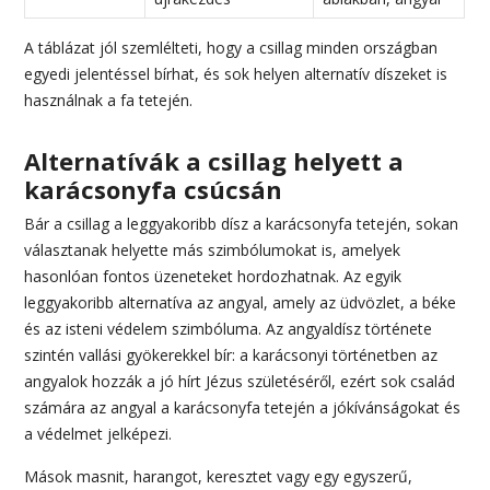
A táblázat jól szemlélteti, hogy a csillag minden országban
egyedi jelentéssel bírhat, és sok helyen alternatív díszeket is
használnak a fa tetején.
Alternatívák a csillag helyett a
karácsonyfa csúcsán
Bár a csillag a leggyakoribb dísz a karácsonyfa tetején, sokan
választanak helyette más szimbólumokat is, amelyek
hasonlóan fontos üzeneteket hordozhatnak. Az egyik
leggyakoribb alternatíva az angyal, amely az üdvözlet, a béke
és az isteni védelem szimbóluma. Az angyaldísz története
szintén vallási gyökerekkel bír: a karácsonyi történetben az
angyalok hozzák a jó hírt Jézus születéséről, ezért sok család
számára az angyal a karácsonyfa tetején a jókívánságokat és
a védelmet jelképezi.
Mások masnit, harangot, keresztet vagy egy egyszerű,