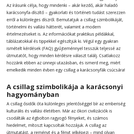
Az írásunk célja, hogy mindenki – akár kezdő, akár haladó
karácsonyfa-díszítő – gyakorlati és történeti tudást szerezzen
erről a különleges díszről. Bemutatjuk a csillag szimbolikáját,
történelmi és vallási hátterét, valamint a modern
értelmezéseket is. Az információkat praktikus példákkal,
táblázatokkal és tippekkel egészítjük ki. Végül egy gyakran
ismételt kérdések (FAQ) gyűjteménnyel tesszük teljessé az
útmutatót, hogy minden kérdésre választ találj. Csatlakozz
hozzánk ebben az ünnepi utazásban, és ismerd meg, miért
emelkedik minden évben egy csillag a karácsonyfák csúcsára!
A csillag szimbolikája a karácsonyi
hagyományban
A csillag ősidők óta különleges jelentőséggel bír az emberiség
kulturális és vallási életében. Már az ókori civilizációk is
csodálták az égbolton ragyogó fényeket, és számos
hiedelmet, mítoszt kapcsoltak hozzájuk. A csillag az
útmutatást, a reményt és a fényt jelképezi – mind olyan