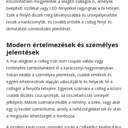
köszönhetően megjelentek a világító csillagok is, amelyek
beépített izzókkal vagy LED-fényekkel ragyognak a fa tetején.
Ezek a fénylő díszek még látványosabbá és ünnepélyesebbé
teszik a karácsonyfát, és tovább erősítik a csillag fényt és
útmutatást szimbolizáló jelentését.
Modern értelmezések és személyes
jelentések
A mai világban a csillag már nem csupán vallási vagy
történelmi szimbólumként él a karácsonyi hagyományban.
Sokan inkább a személyes jelentések, családi emlékek és
egyéni értelmezések alapján választják ki és helyezik fel a
csillagot a fenyőfa tetejére. Egyesek számára a csillag a közös
családi díszítés csúcspontját, az összetartozás ünnepét
jelképezi. Mások számára inkább a remény, a béke, vagy akár
egy új kezdet szimbóluma, amely a nehézségekkel teli év után
a megújulás lehetőségét is hordozza.
A modern karácsonyi ünneplés során a csillagdísz kiválasztása