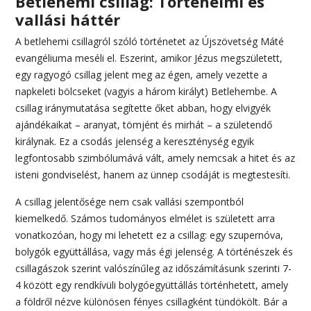
Betlehemi csillag: Történelmi és
vallási háttér
A betlehemi csillagról szóló történetet az Újszövetség Máté
evangéliuma meséli el. Eszerint, amikor Jézus megszületett,
egy ragyogó csillag jelent meg az égen, amely vezette a
napkeleti bölcseket (vagyis a három királyt) Betlehembe. A
csillag iránymutatása segítette őket abban, hogy elvigyék
ajándékaikat – aranyat, tömjént és mirhát – a születendő
királynak. Ez a csodás jelenség a kereszténység egyik
legfontosabb szimbólumává vált, amely nemcsak a hitet és az
isteni gondviselést, hanem az ünnep csodáját is megtestesíti.
A csillag jelentősége nem csak vallási szempontból
kiemelkedő. Számos tudományos elmélet is született arra
vonatkozóan, hogy mi lehetett ez a csillag: egy szupernóva,
bolygók együttállása, vagy más égi jelenség. A történészek és
csillagászok szerint valószínűleg az időszámításunk szerinti 7-
4 között egy rendkívüli bolygóegyüttállás történhetett, amely
a földről nézve különösen fényes csillagként tündökölt. Bár a