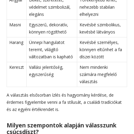
védelmet szimbolizál,
nehezebb stabilan
elegáns
elhelyezni
Masni
Egyszerű, dekoratív,
Kevésbé szimbolikus,
könnyen rögzíthető
kevésbé látványos
Harang
Ünnepi hangulatot
Kevésbé személyes,
teremt, világító
könnyen eltűnhet a fa
változatban is kapható
díszei között
Kereszt
Vallási jelentőség,
Nem mindenki
egyszerűség
számára megfelelő
választás
A választás elsősorban ízlés és hagyomány kérdése, de
érdemes figyelembe venni a fa stílusát, a családi tradíciókat
és az egyéni értékrendet is.
Milyen szempontok alapján válasszunk
csúcsdíszt?