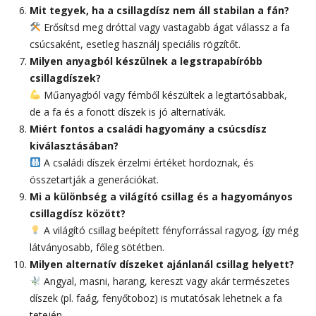
Mit tegyek, ha a csillagdísz nem áll stabilan a fán?
Erősítsd meg dróttal vagy vastagabb ágat válassz a fa
csúcsaként, esetleg használj speciális rögzítőt.
Milyen anyagból készülnek a legstrapabíróbb
csillagdíszek?
Műanyagból vagy fémből készültek a legtartósabbak,
de a fa és a fonott díszek is jó alternatívák.
Miért fontos a családi hagyomány a csúcsdísz
kiválasztásában?
A családi díszek érzelmi értéket hordoznak, és
összetartják a generációkat.
Mi a különbség a világító csillag és a hagyományos
csillagdísz között?
A világító csillag beépített fényforrással ragyog, így még
látványosabb, főleg sötétben.
Milyen alternatív díszeket ajánlanál csillag helyett?
Angyal, masni, harang, kereszt vagy akár természetes
díszek (pl. faág, fenyőtoboz) is mutatósak lehetnek a fa
tetején.