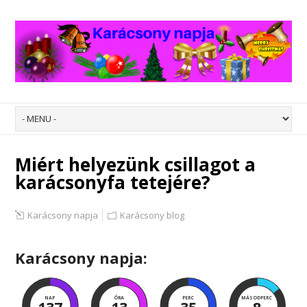
Miért helyezünk csillagot a
karácsonyfa tetejére?
Karácsony napja
Karácsony blog
Karácsony napja:
NAP
ÓRA
PERC
MÁSODPERC