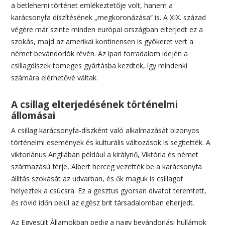
a betlehemi történet emlékeztetője volt, hanem a
karácsonyfa díszítésének „megkoronázása” is. A XIX. század
végére már szinte minden európai országban elterjedt ez a
szokás, majd az amerikai kontinensen is gyökeret vert a
német bevándorlók révén. Az ipari forradalom idején a
csillagdíszek tömeges gyártásba kezdtek, így mindenki
számára elérhetővé váltak.
A csillag elterjedésének történelmi
állomásai
A csillag karácsonyfa-díszként való alkalmazását bizonyos
történelmi események és kulturális változások is segítették. A
viktoriánus Angliában például a királynő, Viktória és német
származású férje, Albert herceg vezették be a karácsonyfa
állítás szokását az udvarban, és ők maguk is csillagot
helyeztek a csúcsra. Ez a gesztus gyorsan divatot teremtett,
és rövid időn belül az egész brit társadalomban elterjedt.
Az Egyesült Államokban pedig a nagy bevándorlási hullámok