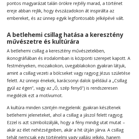
pontos magyarázat talán örökre rejtély marad, a történet
ereje abban rejlik, hogy évszázadokon át inspirálta az
embereket, és az ünnep egyik legfontosabb jelképévé vált.
A betlehemi csillag hatása a keresztény
művészetre és kultúrára
A betlehemi csillag a keresztény művészetekben,
ikonográfiában és irodalomban is központi szerepet kapott. A
festményeken, mozaikokon, üvegablakokon gyakran látjuk,
amint a csillag vezeti a bölcseket vagy ragyog Jézus születése
felett. Az ünnepi énekek, karácsonyi dalok (például a „Csillag
gyúl az égen”, vagy az „Ó, szép fenyő”) is rendszeresen
megidézik ezt a motívumot.
A kultúra minden szintjén megjelenik: gyakran készítenek
betlehemi jeleneteket, ahol a csillag a jászol felett ragyog.
Ezzel is azt szimbolizálják, hogy a fény mindig utat mutat –
akár az élet nehézségeiben, akár a hit útján járva. A csillag
tehát nemcsak egy történelmi vagy vallási jelkép, hanem