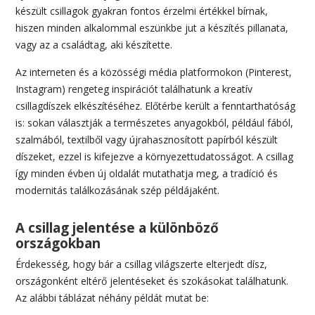
készült csillagok gyakran fontos érzelmi értékkel bírnak,
hiszen minden alkalommal eszünkbe jut a készítés pillanata,
vagy az a családtag, aki készítette.
Az interneten és a közösségi média platformokon (Pinterest,
Instagram) rengeteg inspirációt találhatunk a kreatív
csillagdíszek elkészítéséhez. Előtérbe került a fenntarthatóság
is: sokan választják a természetes anyagokból, például fából,
szalmából, textilből vagy újrahasznosított papírból készült
díszeket, ezzel is kifejezve a környezettudatosságot. A csillag
így minden évben új oldalát mutathatja meg, a tradíció és
modernitás találkozásának szép példájaként.
A csillag jelentése a különböző
országokban
Érdekesség, hogy bár a csillag világszerte elterjedt dísz,
országonként eltérő jelentéseket és szokásokat találhatunk.
Az alábbi táblázat néhány példát mutat be: