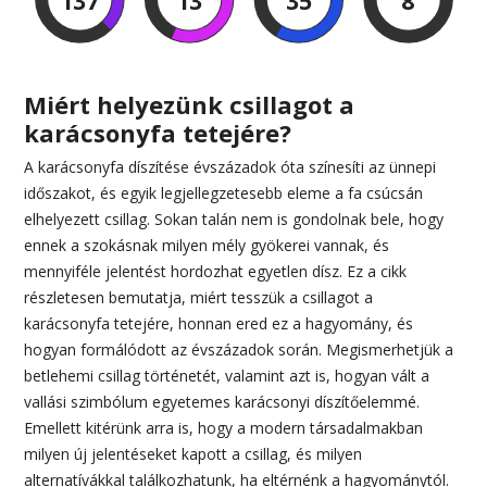
137
13
35
7
Miért helyezünk csillagot a
karácsonyfa tetejére?
A karácsonyfa díszítése évszázadok óta színesíti az ünnepi
időszakot, és egyik legjellegzetesebb eleme a fa csúcsán
elhelyezett csillag. Sokan talán nem is gondolnak bele, hogy
ennek a szokásnak milyen mély gyökerei vannak, és
mennyiféle jelentést hordozhat egyetlen dísz. Ez a cikk
részletesen bemutatja, miért tesszük a csillagot a
karácsonyfa tetejére, honnan ered ez a hagyomány, és
hogyan formálódott az évszázadok során. Megismerhetjük a
betlehemi csillag történetét, valamint azt is, hogyan vált a
vallási szimbólum egyetemes karácsonyi díszítőelemmé.
Emellett kitérünk arra is, hogy a modern társadalmakban
milyen új jelentéseket kapott a csillag, és milyen
alternatívákkal találkozhatunk, ha eltérnénk a hagyománytól.