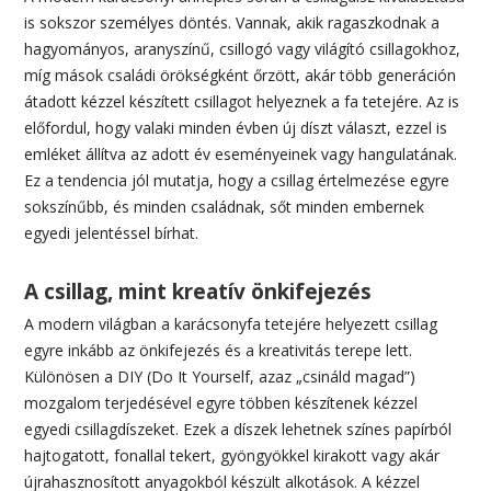
is sokszor személyes döntés. Vannak, akik ragaszkodnak a
hagyományos, aranyszínű, csillogó vagy világító csillagokhoz,
míg mások családi örökségként őrzött, akár több generáción
átadott kézzel készített csillagot helyeznek a fa tetejére. Az is
előfordul, hogy valaki minden évben új díszt választ, ezzel is
emléket állítva az adott év eseményeinek vagy hangulatának.
Ez a tendencia jól mutatja, hogy a csillag értelmezése egyre
sokszínűbb, és minden családnak, sőt minden embernek
egyedi jelentéssel bírhat.
A csillag, mint kreatív önkifejezés
A modern világban a karácsonyfa tetejére helyezett csillag
egyre inkább az önkifejezés és a kreativitás terepe lett.
Különösen a DIY (Do It Yourself, azaz „csináld magad”)
mozgalom terjedésével egyre többen készítenek kézzel
egyedi csillagdíszeket. Ezek a díszek lehetnek színes papírból
hajtogatott, fonallal tekert, gyöngyökkel kirakott vagy akár
újrahasznosított anyagokból készült alkotások. A kézzel