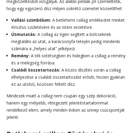
megközelítésből vizsgáljuk. Az alábbi példák jól szemléltetik,
hogy egy egyszerű dísz milyen sokrétű üzenetet közvetíthet:
Vallási szimbólum:
A betlehemi csillag emlékeztet minket
Krisztus születésére és az isteni vezetésre.
Útmutatás:
A csillag az égen segített a bölcseknek
megtalálni az utat, a karácsonyfa tetején pedig mindenki
számára a „helyes utat” jelképezi.
Remény:
A téli sötétségben és hidegben a csillag a remény
és a melegség forrása.
Családi összetartozás:
A közös díszítés során a csillag
elhelyezése a családi összetartozást erősíti, hiszen gyakran
ez az utolsó, közösen feltett dísz.
Mindezek miatt a csillag nem csupán egy szép dekoráció,
hanem egy mélyebb, rétegezett jelentéstartalommal
rendelkező elem, amely minden évben az ünnep csúcspontját
jelenti.