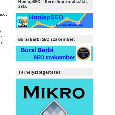
HonlapSEO – Keresőoptimalizálás,
SEO:
játos
y
az
Burai Barbi SEO szakember:
 is
Tárhelyszolgáltatás: