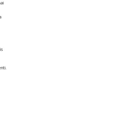
ai
a
is
nti.