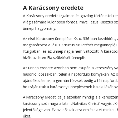
A Karácsony eredete
A Karácsony eredete izgalmas és gazdag történettel ren
világ számára különösen fontos, mivel Jézus Krisztus sz
ünnepi hagyomány.
Az első Karácsony ünneplése Kr. u. 336-ban kezdődött,
meghatározta a Jézus Krisztus születését megünneplő ün
liturgiában, és az ünnep napja nem változott. A karác
hívők az Isten Fia születését ünneplik.
Az ünnep eredete azonban nem csupán a keresztény val
hasonló időszakban, télen a napforduló környékén. Az 
ajándékozásnak, a germán törzsek pedig a téli napfordu
hozzájárultak a karácsony ünneplésének kialakulásához
A karácsony eredeti célja azonban mindig is a keresztény
karácsony szó maga a latin „Nativitas Christi” vagyis „K
jelentősége van. Ez az időszak arra emlékeztet minket
őket.