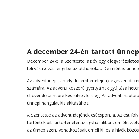
A december 24-én tartott ünnep
December 24-e, a Szenteste, az év egyik legvarázslato
teli várakozás lengi be az otthonokat. De miért is ünn
Az advent ideje, amely december elejétől egészen decemb
számára. Az adventi koszorú gyertyáinak gyújtása hete
eljövendő ünnepre készülnek lelkileg. Az adventi naptár
ünnepi hangulat kialakításához.
A Szenteste az advent idejének csúcspontja. Az est fo
történtek bibliai történetei az egyházakban, emlékeztetv
az ünnep szent vonatkozásait emeli ki, és a hívők közös