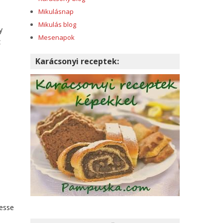
Mikulásnap
Mikulás blog
y
Mesenapok
z
Karácsonyi receptek:
a
zesse