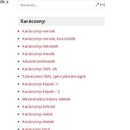
dik a
Karácsony:
Karácsonyi versek
Karácsonyi versek, köszöntők
Karácsonyi idézetek
Karácsonyi mesék
Adventi történetek
Karácsonyi SMS- ek
Szilveszteri SMS, újévi jókívánságok
Karácsonyi képek -1
Karácsonyi képek – 2
Mézeskalács képes ötletek
Karácsonyi kifestő
Karácsonyi dalok
Karácsonyi ételek
Karácsony blog