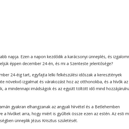
sabb napja. Ezen a napon kezdődik a karácsonyi ünneplés, és izgalom
epeljük éppen december 24-én, és mi a Szenteste jelentősége?
er 24-éig tart, egyfajta lelki felkészülési időszak a keresztények
nte növekvő izgalmat és várakozást hoz az otthonokba, és a hívők az
ak, a mindennapi imádságok és az együtt töltött idő mind hozzájáruln
lyamán gyakran elhangzanak az angyali hírvétel és a Betlehemben
e a hívőket arra, hogy miért is gyűltek össze ezen az estén. Az esti m
ségben ünneplik Jézus Krisztus születését.