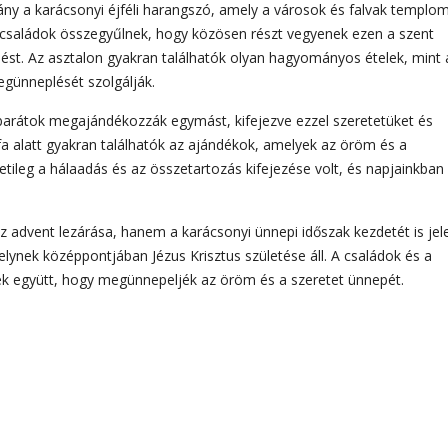
ny a karácsonyi éjféli harangszó, amely a városok és falvak templom
 családok összegyűlnek, hogy közösen részt vegyenek ezen a szent
ést. Az asztalon gyakran találhatók olyan hagyományos ételek, mint 
egünneplését szolgálják.
 barátok megajándékozzák egymást, kifejezve ezzel szeretetüket és
a alatt gyakran találhatók az ajándékok, amelyek az öröm és a
leg a hálaadás és az összetartozás kifejezése volt, és napjainkban 
.
dvent lezárása, hanem a karácsonyi ünnepi időszak kezdetét is jele
lynek középpontjában Jézus Krisztus születése áll. A családok és a
 együtt, hogy megünnepeljék az öröm és a szeretet ünnepét.