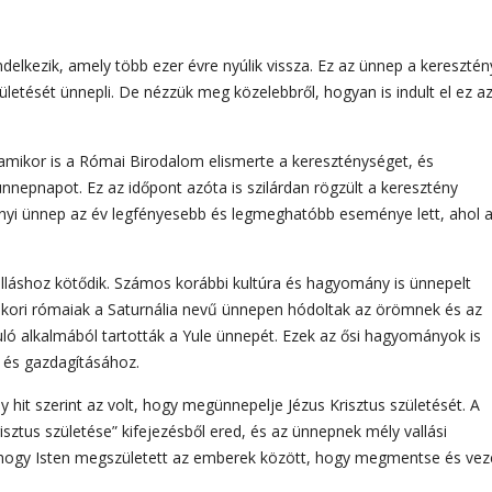
delkezik, amely több ezer évre nyúlik vissza. Ez az ünnep a keresztén
ületését ünnepli. De nézzük meg közelebbről, hogyan is indult el ez a
 amikor is a Római Birodalom elismerte a kereszténységet, és
nepnapot. Ez az időpont azóta is szilárdan rögzült a keresztény
sonyi ünnep az év legfényesebb és legmeghatóbb eseménye lett, ahol 
láshoz kötődik. Számos korábbi kultúra és hagyomány is ünnepelt
ókori rómaiak a Saturnália nevű ünnepen hódoltak az örömnek és az
ló alkalmából tartották a Yule ünnepét. Ezek az ősi hagyományok is
 és gazdagításához.
 hit szerint az volt, hogy megünnepelje Jézus Krisztus születését. A
risztus születése” kifejezésből ered, és az ünnepnek mély vallási
, hogy Isten megszületett az emberek között, hogy megmentse és ve