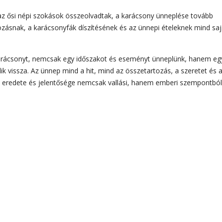
 ősi népi szokások összeolvadtak, a karácsony ünneplése tovább
zásnak, a karácsonyfák díszítésének és az ünnepi ételeknek mind sa
Karácsonyt, nemcsak egy időszakot és eseményt ünneplünk, hanem eg
k vissza. Az ünnep mind a hit, mind az összetartozás, a szeretet és 
eredete és jelentősége nemcsak vallási, hanem emberi szempontból