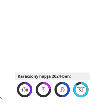
Karácsony napja 2024-ben:
NAP
ÓRA
PERC
MÁSODPERC
138
5
29
51
és