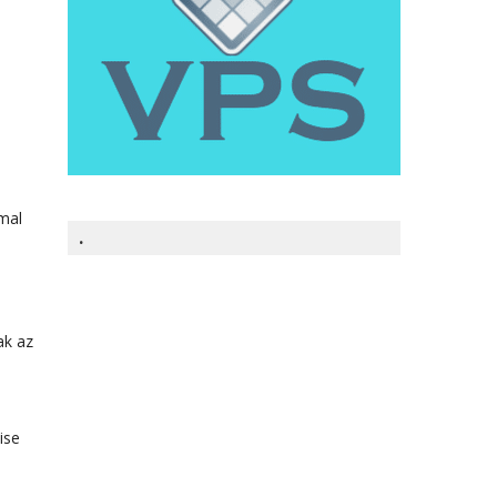
mal
.
ak az
ise