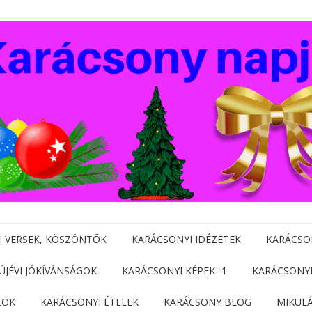
I VERSEK, KÖSZÖNTŐK
KARÁCSONYI IDÉZETEK
KARÁCSO
 ÚJÉVI JÓKÍVÁNSÁGOK
KARÁCSONYI KÉPEK -1
KARÁCSONYI
LOK
KARÁCSONYI ÉTELEK
KARÁCSONY BLOG
MIKUL