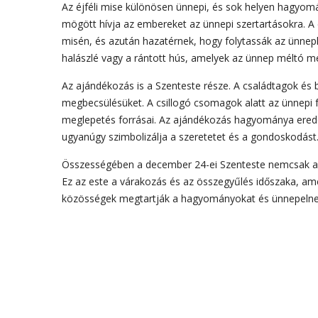
Az éjféli mise különösen ünnepi, és sok helyen hagyomá
mögött hívja az embereket az ünnepi szertartásokra. A
misén, és azután hazatérnek, hogy folytassák az ünnepl
halászlé vagy a rántott hús, amelyek az ünnep méltó m
Az ajándékozás is a Szenteste része. A családtagok és
megbecsülésüket. A csillogó csomagok alatt az ünnepi f
meglepetés forrásai. Az ajándékozás hagyománya eredeti
ugyanúgy szimbolizálja a szeretetet és a gondoskodást
Összességében a december 24-ei Szenteste nemcsak az a
Ez az este a várakozás és az összegyűlés időszaka, ame
közösségek megtartják a hagyományokat és ünnepelnek