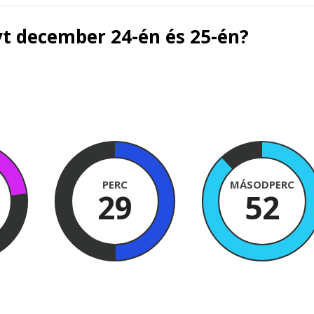
t december 24-én és 25-én?
PERC
MÁSODPERC
29
51