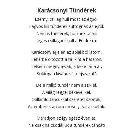
Karácsonyi Tündérek
Ezernyi csillag hull most az égből,
Fagyos kis tündérek suttognak az éjről.
Nem is tündérek, hópihék talán.
Jeges csillagpor hull a Földre rá.
Karácsony éjjelén az ablakból látom,
Fehérbe öltözött a táj kint a határon.
Lelkem megnyugszik, s béke járja át,
Boldogan kívánok “jó éjszakát”.
De a millió tündér nem alszik el,
A világ reggel békével kel.
Csillámló táncukkal szeretet szórtak,
Az emberek arcára mosolyt varázsoltak.
Maradjon ez így egész éven át,
Ne csak ha csodáljuk a tündérek táncát!