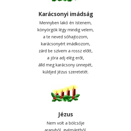
Karácsonyi imádság
Mennyben lakó én Istenem,
könyörgök légy mindig velem,
a te neved sóhajtozom,
karácsonyért imádkozom,
zárd be szívem a rossz előtt,
a jóra adj elég erőt,
álld meg karácsony ünnepét,
küldjed Jézus szeretetét.
Jézus
Nem volt a bölcsője
aranyból, gyémántból,