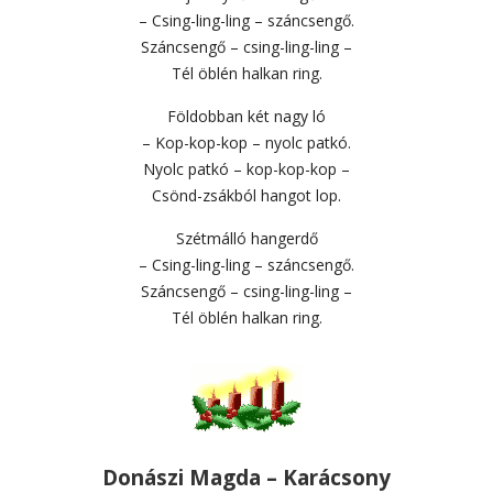
– Csing-ling-ling – száncsengő.
Száncsengő – csing-ling-ling –
Tél öblén halkan ring.
Földobban két nagy ló
– Kop-kop-kop – nyolc patkó.
Nyolc patkó – kop-kop-kop –
Csönd-zsákból hangot lop.
Szétmálló hangerdő
– Csing-ling-ling – száncsengő.
Száncsengő – csing-ling-ling –
Tél öblén halkan ring.
Donászi Magda – Karácsony