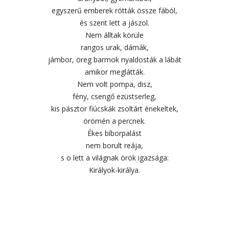
egyszerű emberek rótták össze fából,
és szent lett a jászol.
Nem álltak körüle
rangos urak, dámák,
jámbor, öreg barmok nyaldosták a lábát
amikor meglátták.
Nem volt pompa, disz,
fény, csengő ezüstserleg,
kis pásztor fiúcskák zsoltárt énekeltek,
örömén a percnek.
Ékes bíborpalást
nem borult reája,
s o lett a világnak örök igazsága:
Királyok-királya.