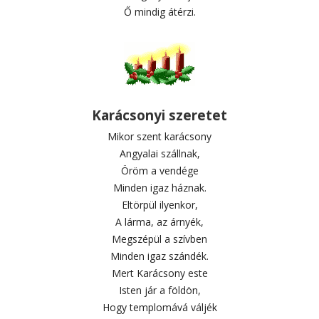
Ő mindig átérzi.
Karácsonyi szeretet
Mikor szent karácsony
Angyalai szállnak,
Öröm a vendége
Minden igaz háznak.
Eltörpül ilyenkor,
A lárma, az árnyék,
Megszépül a szívben
Minden igaz szándék.
Mert Karácsony este
Isten jár a földön,
Hogy templomává váljék