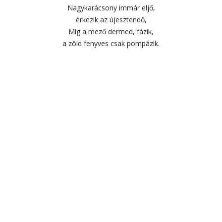
Nagykarácsony immár eljő,
érkezik az újesztendő,
Míg a mező dermed, fázik,
a zöld fenyves csak pompázik.