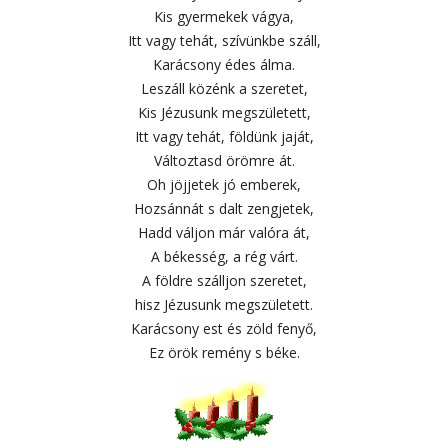
Kis gyermekek vágya,
Itt vagy tehát, szívünkbe száll,
Karácsony édes álma.
Leszáll közénk a szeretet,
Kis Jézusunk megszületett,
Itt vagy tehát, földünk jaját,
Változtasd örömre át.
Oh jöjjetek jó emberek,
Hozsánnát s dalt zengjetek,
Hadd váljon már valóra át,
A békesség, a rég várt.
A földre szálljon szeretet,
hisz Jézusunk megszületett.
Karácsony est és zöld fenyő,
Ez örök remény s béke.