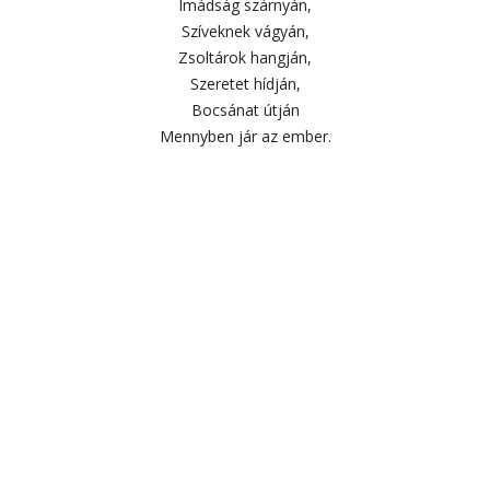
Imádság szárnyán,
Szíveknek vágyán,
Zsoltárok hangján,
Szeretet hídján,
Bocsánat útján
Mennyben jár az ember.