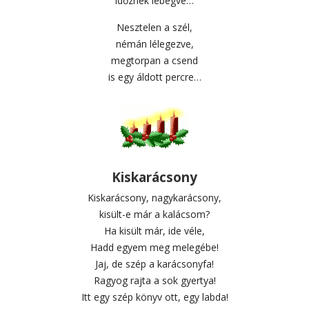
időznek lebegve…
Nesztelen a szél,
némán lélegezve,
megtorpan a csend
is egy áldott percre…
Kiskarácsony
Kiskarácsony, nagykarácsony,
kisült-e már a kalácsom?
Ha kisült már, ide véle,
Hadd egyem meg melegébe!
Jaj, de szép a karácsonyfa!
Ragyog rajta a sok gyertya!
Itt egy szép könyv ott, egy labda!