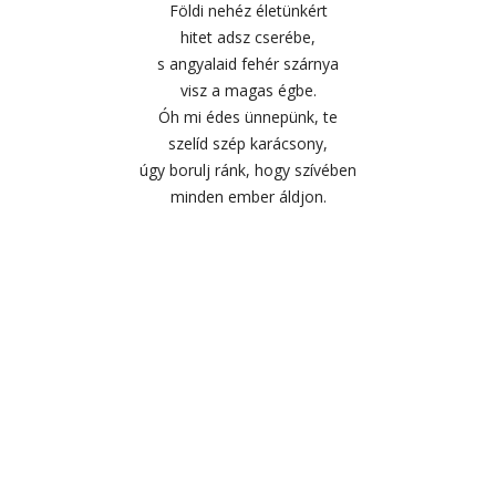
Földi nehéz életünkért
hitet adsz cserébe,
s angyalaid fehér szárnya
visz a magas égbe.
Óh mi édes ünnepünk, te
szelíd szép karácsony,
úgy borulj ránk, hogy szívében
minden ember áldjon.