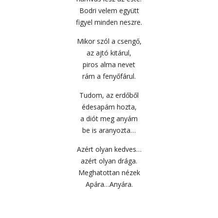
Bodri velem együtt
figyel minden neszre.
Mikor szól a csengő,
az ajtó kitárul,
piros alma nevet
rám a fenyőfárul.
Tudom, az erdőből
édesapám hozta,
a diót meg anyám
be is aranyozta…
Azért olyan kedves…
azért olyan drága.
Meghatottan nézek
Apára…Anyára.