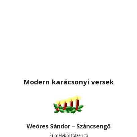
Modern karácsonyi versek
Weöres Sándor – Száncsengő
Éj-mélyből fölzengő