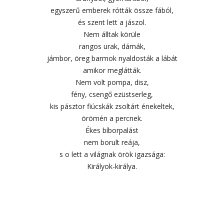
egyszerű emberek rótták össze fából,
és szent lett a jászol.
Nem álltak körüle
rangos urak, dámák,
jámbor, öreg barmok nyaldosták a lábát
amikor meglátták.
Nem volt pompa, disz,
fény, csengő ezüstserleg,
kis pásztor fiúcskák zsoltárt énekeltek,
örömén a percnek.
Ékes bíborpalást
nem borult reája,
s o lett a világnak örök igazsága:
Királyok-királya.