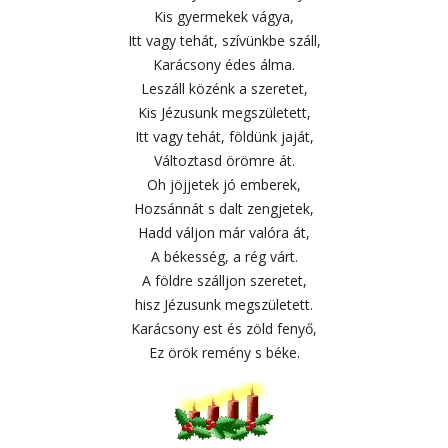
Kis gyermekek vágya,
Itt vagy tehát, szívünkbe száll,
Karácsony édes álma.
Leszáll közénk a szeretet,
Kis Jézusunk megszületett,
Itt vagy tehát, földünk jaját,
Változtasd örömre át.
Oh jöjjetek jó emberek,
Hozsánnát s dalt zengjetek,
Hadd váljon már valóra át,
A békesség, a rég várt.
A földre szálljon szeretet,
hisz Jézusunk megszületett.
Karácsony est és zöld fenyő,
Ez örök remény s béke.