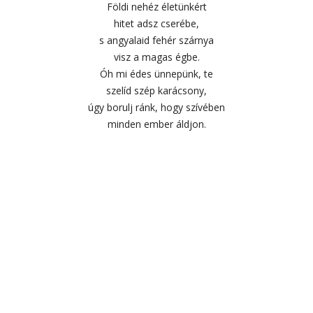
Földi nehéz életünkért
hitet adsz cserébe,
s angyalaid fehér szárnya
visz a magas égbe.
Óh mi édes ünnepünk, te
szelíd szép karácsony,
úgy borulj ránk, hogy szívében
minden ember áldjon.