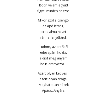
Bodri velem együtt
figyel minden neszre.
Mikor szól a csengő,
az ajtó kitárul,
piros alma nevet
rám a fenyőfárul.
Tudom, az erdőből
édesapám hozta,
a diót meg anyám
be is aranyozta…
Azért olyan kedves…
azért olyan drága.
Meghatottan nézek
Apára…Anyára.