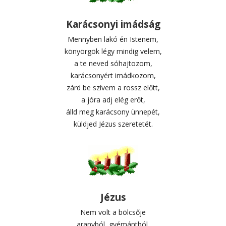
Karácsonyi imádság
Mennyben lakó én Istenem,
könyörgök légy mindig velem,
a te neved sóhajtozom,
karácsonyért imádkozom,
zárd be szívem a rossz előtt,
a jóra adj elég erőt,
álld meg karácsony ünnepét,
küldjed Jézus szeretetét.
Jézus
Nem volt a bölcsője
aranyból, gyémántból,