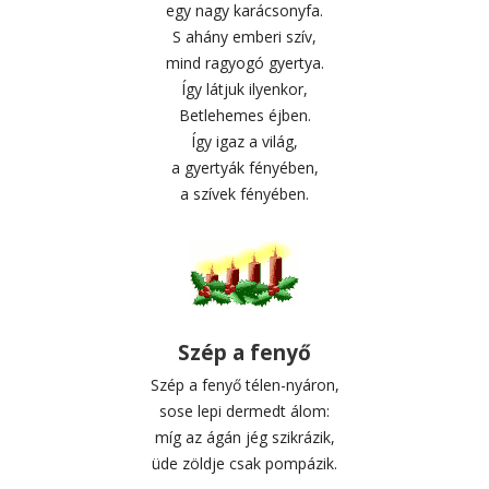
egy nagy karácsonyfa.
S ahány emberi szív,
mind ragyogó gyertya.
Így látjuk ilyenkor,
Betlehemes éjben.
Így igaz a világ,
a gyertyák fényében,
a szívek fényében.
Szép a fenyő
Szép a fenyő télen-nyáron,
sose lepi dermedt álom:
míg az ágán jég szikrázik,
üde zöldje csak pompázik.