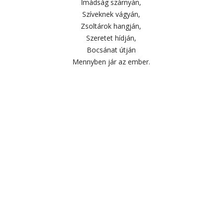
Imádság szárnyán,
Szíveknek vágyán,
Zsoltárok hangján,
Szeretet hídján,
Bocsánat útján
Mennyben jár az ember.