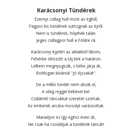
Karácsonyi Tündérek
Ezernyi csillag hull most az égből,
Fagyos kis tündérek suttognak az éjről.
Nem is tündérek, hópihék talán.
Jeges csillagpor hull a Földre rá.
Karácsony éjjelén az ablakból látom,
Fehérbe öltözött a táj kint a határon.
Lelkem megnyugszik, s béke járja át,
Boldogan kívánok “jó éjszakát”.
De a millió tündér nem alszik el,
A világ reggel békével kel.
Csillámló táncukkal szeretet szórtak,
Az emberek arcára mosolyt varázsoltak.
Maradjon ez így egész éven át,
Ne csak ha csodáljuk a tündérek táncát!