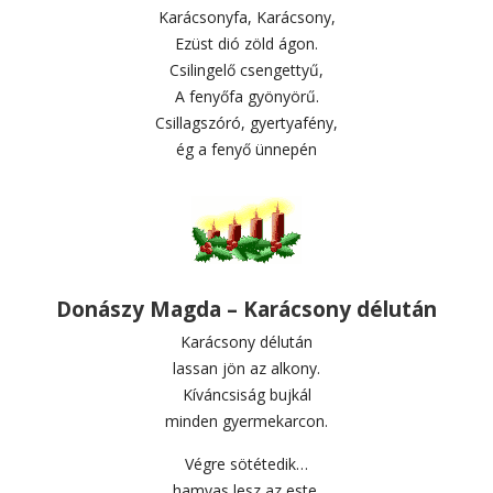
Karácsonyfa, Karácsony,
Ezüst dió zöld ágon.
Csilingelő csengettyű,
A fenyőfa gyönyörű.
Csillagszóró, gyertyafény,
ég a fenyő ünnepén
Donászy Magda – Karácsony délután
Karácsony délután
lassan jön az alkony.
Kíváncsiság bujkál
minden gyermekarcon.
Végre sötétedik…
hamvas lesz az este.