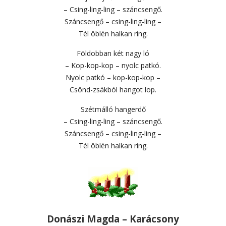
– Csing-ling-ling – száncsengő.
Száncsengő – csing-ling-ling –
Tél öblén halkan ring.
Földobban két nagy ló
– Kop-kop-kop – nyolc patkó.
Nyolc patkó – kop-kop-kop –
Csönd-zsákból hangot lop.
Szétmálló hangerdő
– Csing-ling-ling – száncsengő.
Száncsengő – csing-ling-ling –
Tél öblén halkan ring.
Donászi Magda – Karácsony