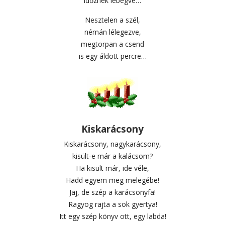
időznek lebegve…
Nesztelen a szél,
némán lélegezve,
megtorpan a csend
is egy áldott percre…
Kiskarácsony
Kiskarácsony, nagykarácsony,
kisült-e már a kalácsom?
Ha kisült már, ide véle,
Hadd egyem meg melegébe!
Jaj, de szép a karácsonyfa!
Ragyog rajta a sok gyertya!
Itt egy szép könyv ott, egy labda!