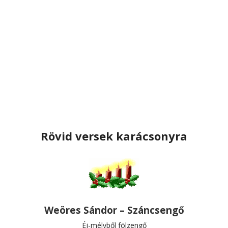
Rövid versek karácsonyra
Weöres Sándor – Száncsengő
Éj-mélyből fölzengő