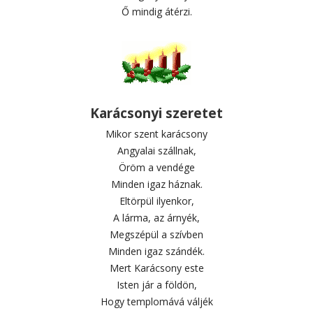
Ő mindig átérzi.
Karácsonyi szeretet
Mikor szent karácsony
Angyalai szállnak,
Öröm a vendége
Minden igaz háznak.
Eltörpül ilyenkor,
A lárma, az árnyék,
Megszépül a szívben
Minden igaz szándék.
Mert Karácsony este
Isten jár a földön,
Hogy templomává váljék