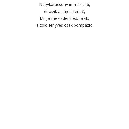
Nagykarácsony immár eljő,
érkezik az újesztendő,
Míg a mező dermed, fázik,
a zöld fenyves csak pompázik.