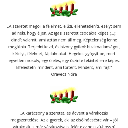
„A szeretet megöli a félelmet, elűzi, ellehetetleníti, esélyt sem
ad neki, hogy éljen. Az igazi szeretet csodákra képes (…):
elindít valamit, ami aztán nem áll meg. Képtelenség lenne
megállnia. Terjedni kezd, és bizony gyilkol: bizalmatlanságot,
kételyt, félelmet, fájdalmakat. Hegeket gyógyít be, mert
egyetlen mosoly, egy ölelés, egy őszinte tekintet erre képes.
Elfeledtetni mindent, ami történt. Mindent, ami fájt.”
Oravecz Nóra
„A karácsony a szeretet, és ádvent a várakozás
megszentelése. Az a gyerek, aki az első hóesésre vár – jól
várakozik, s már várakozása is felér egy hosszú-hosszú