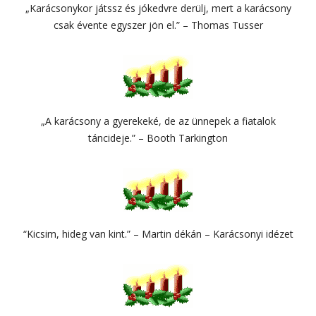
„Karácsonykor játssz és jókedvre derülj, mert a karácsony
csak évente egyszer jön el.” – Thomas Tusser
„A karácsony a gyerekeké, de az ünnepek a fiatalok
táncideje.” – Booth Tarkington
“Kicsim, hideg van kint.” – Martin dékán – Karácsonyi idézet