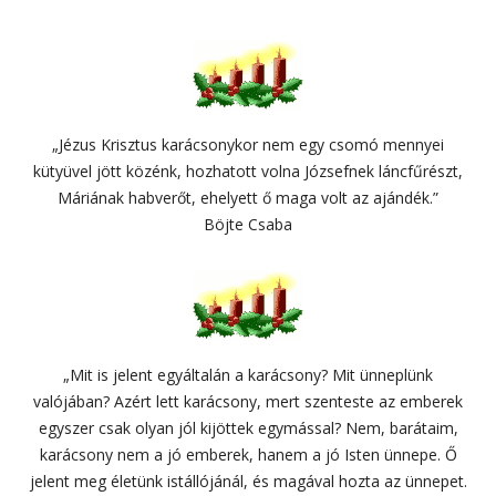
„Jézus Krisztus karácsonykor nem egy csomó mennyei
kütyüvel jött közénk, hozhatott volna Józsefnek láncfűrészt,
Máriának habverőt, ehelyett ő maga volt az ajándék.”
Böjte Csaba
„Mit is jelent egyáltalán a karácsony? Mit ünneplünk
valójában? Azért lett karácsony, mert szenteste az emberek
egyszer csak olyan jól kijöttek egymással? Nem, barátaim,
karácsony nem a jó emberek, hanem a jó Isten ünnepe. Ő
jelent meg életünk istállójánál, és magával hozta az ünnepet.