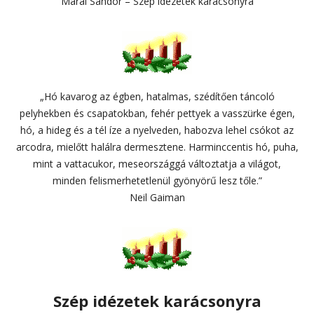
Márai Sándor – Szép idézetek karácsonyra
„Hó kavarog az égben, hatalmas, szédítően táncoló
pelyhekben és csapatokban, fehér pettyek a vasszürke égen,
hó, a hideg és a tél íze a nyelveden, habozva lehel csókot az
arcodra, mielőtt halálra dermesztene. Harminccentis hó, puha,
mint a vattacukor, meseországgá változtatja a világot,
minden felismerhetetlenül gyönyörű lesz tőle.”
Neil Gaiman
Szép idézetek karácsonyra