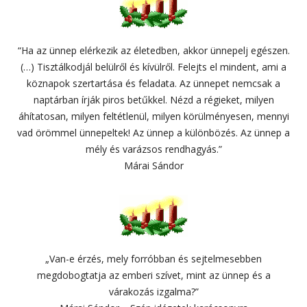
“Ha az ünnep elérkezik az életedben, akkor ünnepelj egészen.
(…) Tisztálkodjál belülről és kívülről. Felejts el mindent, ami a
köznapok szertartása és feladata. Az ünnepet nemcsak a
naptárban írják piros betűkkel. Nézd a régieket, milyen
áhítatosan, milyen feltétlenül, milyen körülményesen, mennyi
vad örömmel ünnepeltek! Az ünnep a különbözés. Az ünnep a
mély és varázsos rendhagyás.”
Márai Sándor
„Van-e érzés, mely forróbban és sejtelmesebben
megdobogtatja az emberi szívet, mint az ünnep és a
várakozás izgalma?”