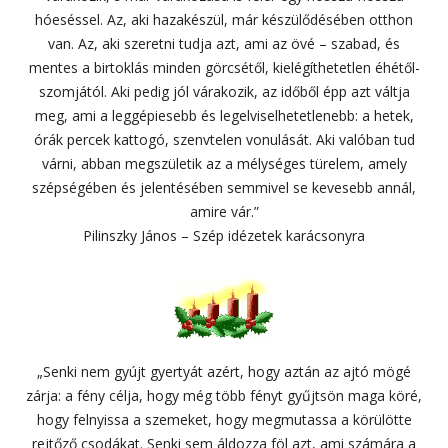
hóeséssel. Az, aki hazakészül, már készülődésében otthon
van. Az, aki szeretni tudja azt, ami az övé – szabad, és
mentes a birtoklás minden görcsétől, kielégíthetetlen éhétől-
szomjától. Aki pedig jól várakozik, az időből épp azt váltja
meg, ami a leggépiesebb és legelviselhetetlenebb: a hetek,
órák percek kattogó, szenvtelen vonulását. Aki valóban tud
várni, abban megszületik az a mélységes türelem, amely
szépségében és jelentésében semmivel se kevesebb annál,
amire vár.”
Pilinszky János – Szép idézetek karácsonyra
„Senki nem gyújt gyertyát azért, hogy aztán az ajtó mögé
zárja: a fény célja, hogy még több fényt gyűjtsön maga köré,
hogy felnyissa a szemeket, hogy megmutassa a körülötte
rejtőző csodákat. Senki sem áldozza föl azt, ami számára a