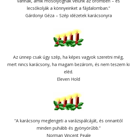
vannak, amik mosolyognak velünk az örömben – és
lecsókolják a könnyeinket a fájdalomban.”
Gárdonyi Géza – Szép idézetek karácsonyra
Az ünnep csak úgy szép, ha képes vagyok szeretni még,
mert nincs karácsony, ha magam bezárom, és nem teszem ki
eléd.
Eleven Hold
“A karácsony meglengeti a varázspálcáját, és onnantól
minden puhább és gyönyörűbb.”
Norman Vincent Peale