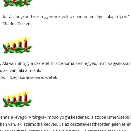
nt karácsonykor, hiszen gyermek volt az ünnep fenséges alapítója is.”
Charles Dickens
a, Aki van; ahogy a szeretet misztériuma sem egyéb, mint vágyakozás
, aki van, aki a miénk.”
ános – Szep karacsonyi idezetek
lenne a levegő. A tárgyak mosolyogni kezdenek, a szoba ismerősebb 
dben van, aki számodra kedves. Ez az összetéveszthetetlen jelenlét-ér