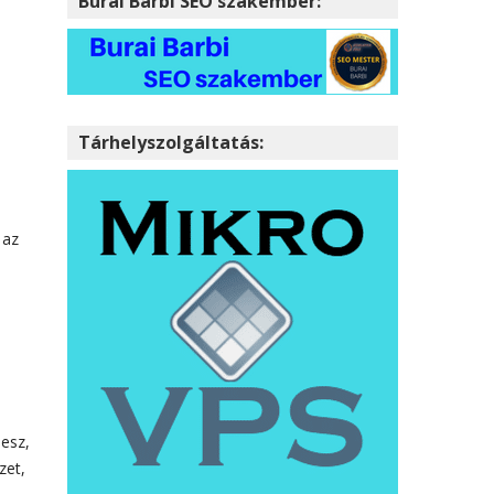
Burai Barbi SEO szakember:
Tárhelyszolgáltatás:
 az
lesz,
zet,