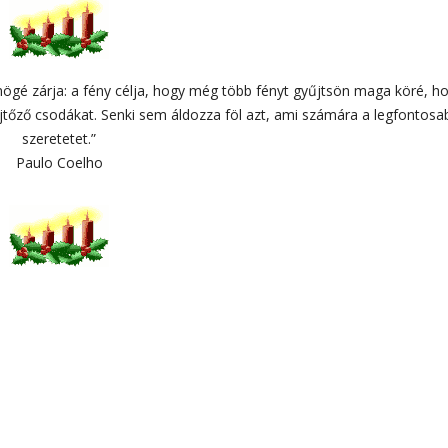
mögé zárja: a fény célja, hogy még több fényt gyűjtsön maga köré, h
tőző csodákat. Senki sem áldozza föl azt, ami számára a legfontosa
szeretetet.”
Paulo Coelho