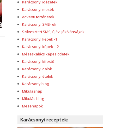
Karácsonyi idézetek
Karácsonyi mesék
Adventi történetek
Karácsonyi SMS- ek
Szilveszteri SMS, újévi jókívánságok
Karácsonyi képek -1
Karácsonyi képek – 2
Mézeskalács képes ötletek
Karácsonyi kifestő
Karácsonyi dalok
Karácsonyi ételek
Karácsony blog
Mikulásnap
Mikulás blog
Mesenapok
Karácsonyi receptek: