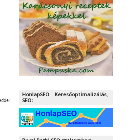
i
HonlapSEO – Keresőoptimalizálás,
SEO:
eddel