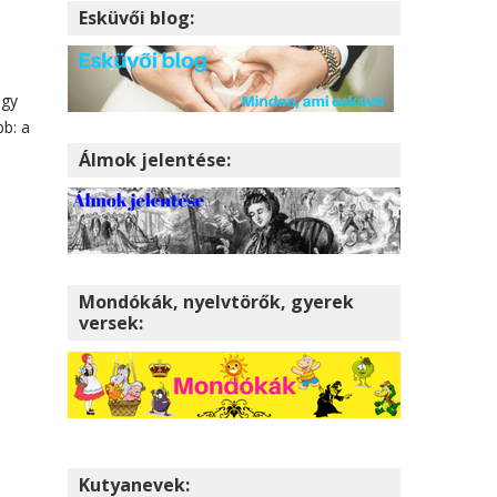
Esküvői blog:
ogy
bb: a
Álmok jelentése:
Mondókák, nyelvtörők, gyerek
versek:
Kutyanevek: