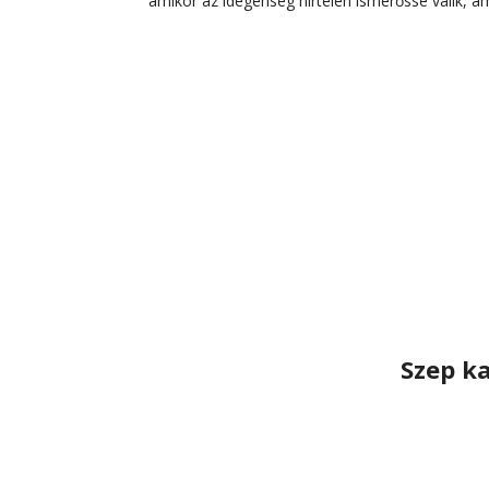
amikor az idegenség hirtelen ismerőssé válik, am
Szep k