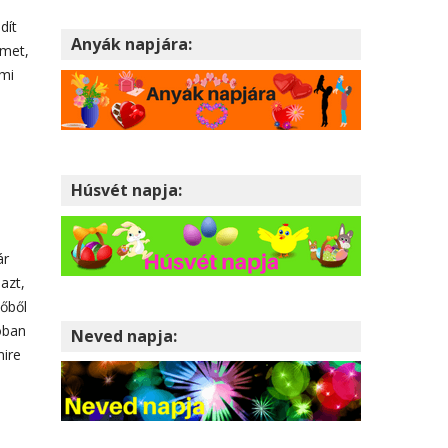
dít
Anyák napjára:
lmet,
ami
Húsvét napja:
ár
azt,
dőből
lóban
Neved napja:
mire