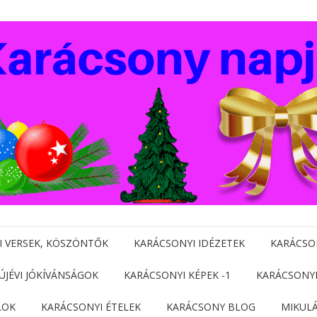
I VERSEK, KÖSZÖNTŐK
KARÁCSONYI IDÉZETEK
KARÁCSO
 ÚJÉVI JÓKÍVÁNSÁGOK
KARÁCSONYI KÉPEK -1
KARÁCSONYI
LOK
KARÁCSONYI ÉTELEK
KARÁCSONY BLOG
MIKUL