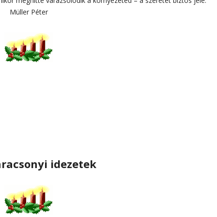
ikor meghitté varázsolódik a környezeted – a szeretet biztos jele.”
Müller Péter
aracsonyi idezetek