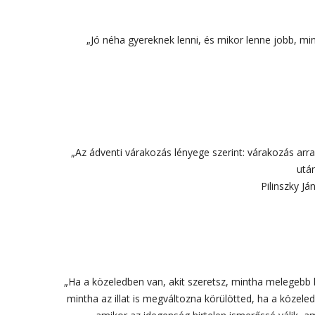
„Jó néha gyereknek lenni, és mikor lenne jobb, mi
„Az ádventi várakozás lényege szerint: várakozás arr
után
Pilinszky J
„Ha a közeledben van, akit szeretsz, mintha melegebb 
mintha az illat is megváltozna körülötted, ha a közele