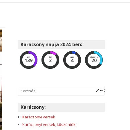
Karácsony napja 2024-ben:
NAP
ÓRA
PERC
MÁSODPERC
139
3
4
19
Karácsony:
Karácsonyi versek
Karácsonyi versek, köszöntők