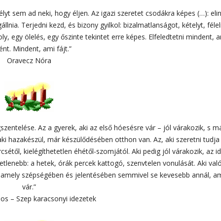
sélyt sem ad neki, hogy éljen. Az igazi szeretet csodákra képes (…): elin
nia. Terjedni kezd, és bizony gyilkol: bizalmatlanságot, kételyt, féle
, egy ölelés, egy őszinte tekintet erre képes. Elfeledtetni mindent, 
ént. Mindent, ami fájt.”
Oravecz Nóra
zentelése. Az a gyerek, aki az első hóesésre vár – jól várakozik, s m
ki hazakészül, már készülődésében otthon van. Az, aki szeretni tudja 
étől, kielégíthetetlen éhétől-szomjától. Aki pedig jól várakozik, az i
tetlenebb: a hetek, órák percek kattogó, szenvtelen vonulását. Aki va
, amely szépségében és jelentésében semmivel se kevesebb annál, a
vár.”
ános – Szep karacsonyi idezetek