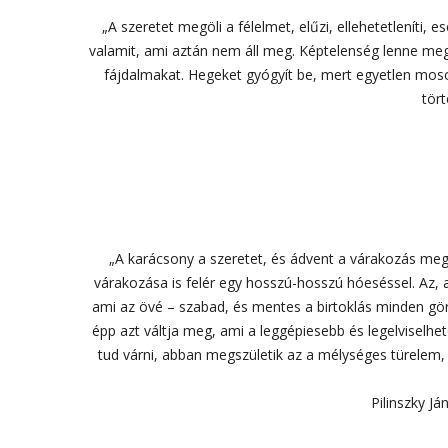
„A szeretet megöli a félelmet, elűzi, ellehetetleníti, e
valamit, ami aztán nem áll meg. Képtelenség lenne megáll
fájdalmakat. Hegeket gyógyít be, mert egyetlen mosoly
tört
„A karácsony a szeretet, és ádvent a várakozás megs
várakozása is felér egy hosszú-hosszú hóeséssel. Az, a
ami az övé – szabad, és mentes a birtoklás minden görcs
épp azt váltja meg, ami a leggépiesebb és legelviselhe
tud várni, abban megszületik az a mélységes türelem
Pilinszky J