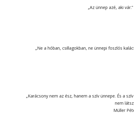
„Az ünnep azé, aki vár.
„Ne a hóban, csillagokban, ne ünnepi foszlós kalác
„Karácsony nem az ész, hanem a szív ünnepe. És a szív é
nem látsz
Müller Pét