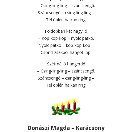
– Csing-ling-ling – száncsengő.
Száncsengő – csing-ling-ling –
Tél öblén halkan ring.
Földobban két nagy ló
– Kop-kop-kop – nyolc patkó.
Nyolc patkó – kop-kop-kop –
Csönd-zsákból hangot lop.
Szétmálló hangerdő
– Csing-ling-ling – száncsengő.
Száncsengő – csing-ling-ling –
Tél öblén halkan ring.
Donászi Magda – Karácsony