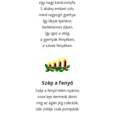
egy nagy karácsonyfa.
S ahány emberi szív,
mind ragyogó gyertya.
Így látjuk ilyenkor,
Betlehemes éjben.
Így igaz a világ,
a gyertyák fényében,
a szívek fényében.
Szép a fenyő
Szép a fenyő télen-nyáron,
sose lepi dermedt álom:
míg az ágán jég szikrázik,
üde zöldje csak pompázik.