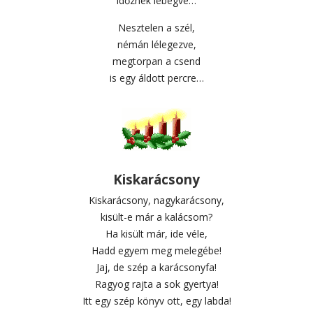
időznek lebegve…
Nesztelen a szél,
némán lélegezve,
megtorpan a csend
is egy áldott percre…
Kiskarácsony
Kiskarácsony, nagykarácsony,
kisült-e már a kalácsom?
Ha kisült már, ide véle,
Hadd egyem meg melegébe!
Jaj, de szép a karácsonyfa!
Ragyog rajta a sok gyertya!
Itt egy szép könyv ott, egy labda!