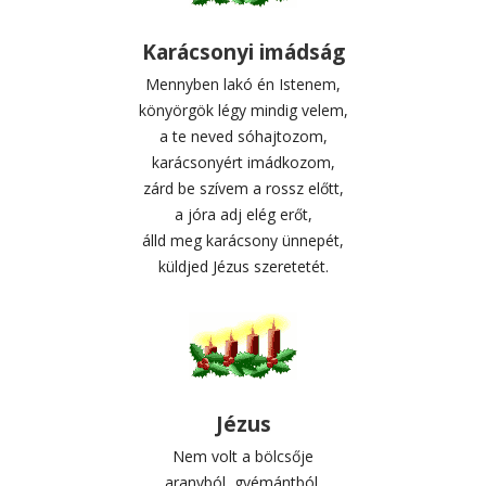
Karácsonyi imádság
Mennyben lakó én Istenem,
könyörgök légy mindig velem,
a te neved sóhajtozom,
karácsonyért imádkozom,
zárd be szívem a rossz előtt,
a jóra adj elég erőt,
álld meg karácsony ünnepét,
küldjed Jézus szeretetét.
Jézus
Nem volt a bölcsője
aranyból, gyémántból,