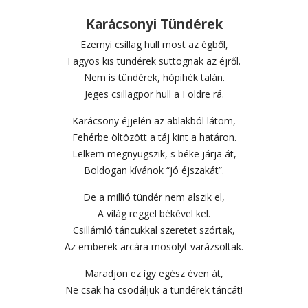
Karácsonyi Tündérek
Ezernyi csillag hull most az égből,
Fagyos kis tündérek suttognak az éjről.
Nem is tündérek, hópihék talán.
Jeges csillagpor hull a Földre rá.
Karácsony éjjelén az ablakból látom,
Fehérbe öltözött a táj kint a határon.
Lelkem megnyugszik, s béke járja át,
Boldogan kívánok “jó éjszakát”.
De a millió tündér nem alszik el,
A világ reggel békével kel.
Csillámló táncukkal szeretet szórtak,
Az emberek arcára mosolyt varázsoltak.
Maradjon ez így egész éven át,
Ne csak ha csodáljuk a tündérek táncát!