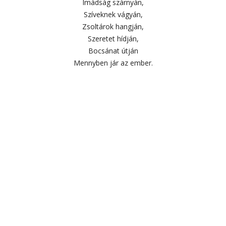
Imádság szárnyán,
Szíveknek vágyán,
Zsoltárok hangján,
Szeretet hídján,
Bocsánat útján
Mennyben jár az ember.