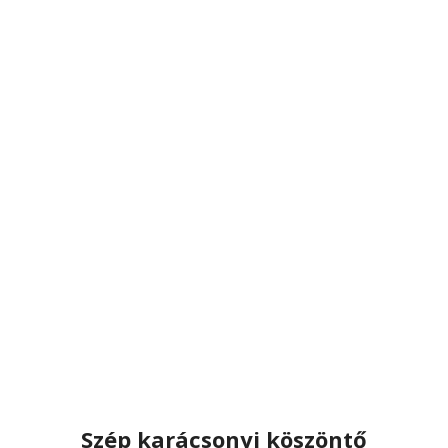
Szép karácsonyi köszöntő