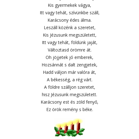
Kis gyermekek vágya,
Itt vagy tehát, szívünkbe száll,
Karácsony édes álma.
Leszáll közénk a szeretet,
Kis Jézusunk megszületett,
Itt vagy tehát, földünk jaját,
Változtasd örömre át.
Oh jöjjetek jó emberek,
Hozsánnát s dalt zengjetek,
Hadd váljon már valóra át,
A békesség, a rég várt.
A földre szálljon szeretet,
hisz Jézusunk megszületett.
Karácsony est és zöld fenyő,
Ez örök remény s béke.