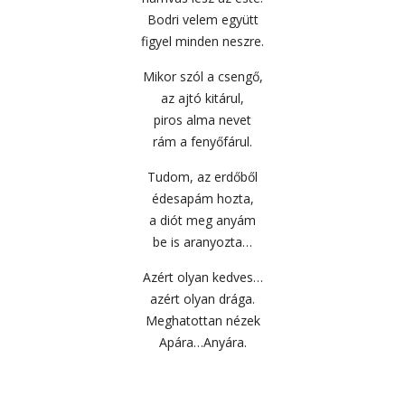
Bodri velem együtt
figyel minden neszre.
Mikor szól a csengő,
az ajtó kitárul,
piros alma nevet
rám a fenyőfárul.
Tudom, az erdőből
édesapám hozta,
a diót meg anyám
be is aranyozta…
Azért olyan kedves…
azért olyan drága.
Meghatottan nézek
Apára…Anyára.