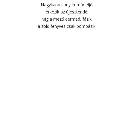
Nagykarácsony immár eljő,
érkezik az újesztendő,
Míg a mező dermed, fázik,
a zöld fenyves csak pompázik.