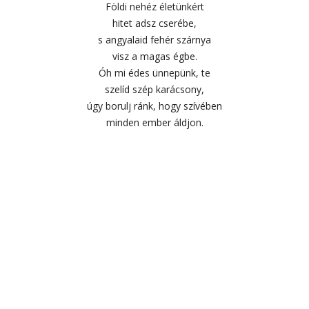
Földi nehéz életünkért
hitet adsz cserébe,
s angyalaid fehér szárnya
visz a magas égbe.
Óh mi édes ünnepünk, te
szelíd szép karácsony,
úgy borulj ránk, hogy szívében
minden ember áldjon.