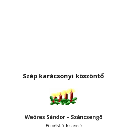
Szép karácsonyi köszöntő
Weöres Sándor – Száncsengő
Éj-mélyből fölzengő