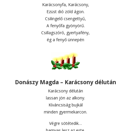
Karácsonyfa, Karácsony,
Ezüst dió zöld ágon.
Csilingelő csengettyű,
A fenyőfa gyönyörű.
Csillagszóró, gyertyafény,
ég a fenyő ünnepén
Donászy Magda – Karácsony délután
Karácsony délután
lassan jön az alkony.
Kíváncsiság bujkál
minden gyermekarcon.
Végre sötétedik…
hamvas lesz az este.