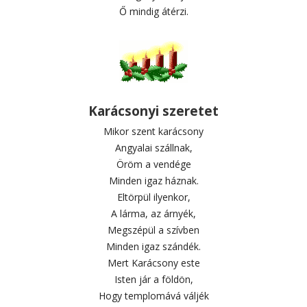
Ő mindig átérzi.
Karácsonyi szeretet
Mikor szent karácsony
Angyalai szállnak,
Öröm a vendége
Minden igaz háznak.
Eltörpül ilyenkor,
A lárma, az árnyék,
Megszépül a szívben
Minden igaz szándék.
Mert Karácsony este
Isten jár a földön,
Hogy templomává váljék