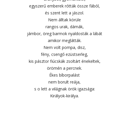
egyszerű emberek rótták össze fából,
és szent lett a jászol.
Nem álltak körüle
rangos urak, dámák,
jámbor, öreg barmok nyaldosták a lábát
amikor meglátták.
Nem volt pompa, disz,
fény, csengő ezüstserleg,
kis pásztor fiúcskák zsoltárt énekeltek,
örömén a percnek.
Ékes bíborpalást
nem borult reája,
s o lett a világnak örök igazsága:
Királyok-királya.