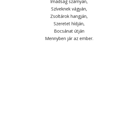
Imádság szárnyán,
Szíveknek vágyán,
Zsoltárok hangján,
Szeretet hídján,
Bocsánat útján
Mennyben jár az ember.