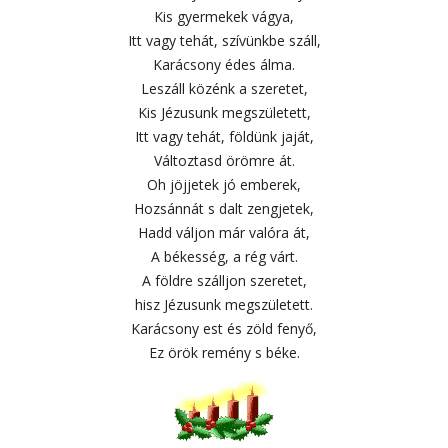
Kis gyermekek vágya,
Itt vagy tehát, szívünkbe száll,
Karácsony édes álma.
Leszáll közénk a szeretet,
Kis Jézusunk megszületett,
Itt vagy tehát, földünk jaját,
Változtasd örömre át.
Oh jöjjetek jó emberek,
Hozsánnát s dalt zengjetek,
Hadd váljon már valóra át,
A békesség, a rég várt.
A földre szálljon szeretet,
hisz Jézusunk megszületett.
Karácsony est és zöld fenyő,
Ez örök remény s béke.