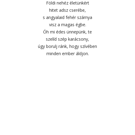
Földi nehéz életünkért
hitet adsz cserébe,
s angyalaid fehér szárnya
visz a magas égbe.
Óh mi édes ünnepünk, te
szelíd szép karácsony,
úgy borulj ránk, hogy szívében
minden ember áldjon.