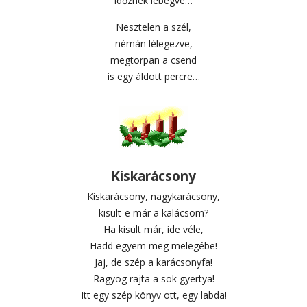
időznek lebegve…
Nesztelen a szél,
némán lélegezve,
megtorpan a csend
is egy áldott percre…
Kiskarácsony
Kiskarácsony, nagykarácsony,
kisült-e már a kalácsom?
Ha kisült már, ide véle,
Hadd egyem meg melegébe!
Jaj, de szép a karácsonyfa!
Ragyog rajta a sok gyertya!
Itt egy szép könyv ott, egy labda!