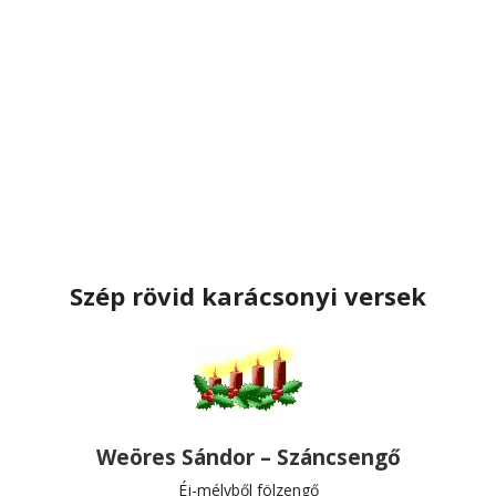
Szép rövid karácsonyi versek
Weöres Sándor – Száncsengő
Éj-mélyből fölzengő