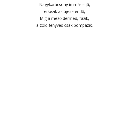
Nagykarácsony immár eljő,
érkezik az újesztendő,
Míg a mező dermed, fázik,
a zöld fenyves csak pompázik.