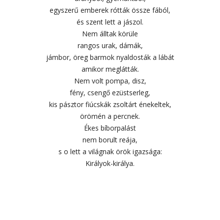
egyszerű emberek rótták össze fából,
és szent lett a jászol.
Nem álltak körüle
rangos urak, dámák,
jámbor, öreg barmok nyaldosták a lábát
amikor meglátták.
Nem volt pompa, disz,
fény, csengő ezüstserleg,
kis pásztor fiúcskák zsoltárt énekeltek,
örömén a percnek.
Ékes bíborpalást
nem borult reája,
s o lett a világnak örök igazsága:
Királyok-királya.