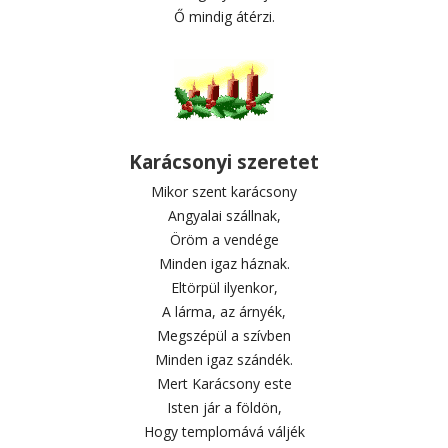
Ő mindig átérzi.
Karácsonyi szeretet
Mikor szent karácsony
Angyalai szállnak,
Öröm a vendége
Minden igaz háznak.
Eltörpül ilyenkor,
A lárma, az árnyék,
Megszépül a szívben
Minden igaz szándék.
Mert Karácsony este
Isten jár a földön,
Hogy templomává váljék