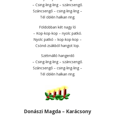
– Csing-ling-ling – száncsengő.
Száncsengő – csing-ling-ling –
Tél öblén halkan ring.
Földobban két nagy ló
– Kop-kop-kop – nyolc patkó.
Nyolc patkó – kop-kop-kop –
Csönd-zsákból hangot lop.
Szétmálló hangerdő
– Csing-ling-ling – száncsengő.
Száncsengő – csing-ling-ling –
Tél öblén halkan ring.
Donászi Magda – Karácsony