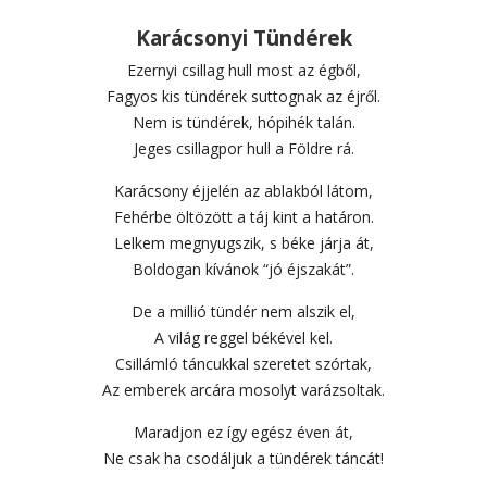
Karácsonyi Tündérek
Ezernyi csillag hull most az égből,
Fagyos kis tündérek suttognak az éjről.
Nem is tündérek, hópihék talán.
Jeges csillagpor hull a Földre rá.
Karácsony éjjelén az ablakból látom,
Fehérbe öltözött a táj kint a határon.
Lelkem megnyugszik, s béke járja át,
Boldogan kívánok “jó éjszakát”.
De a millió tündér nem alszik el,
A világ reggel békével kel.
Csillámló táncukkal szeretet szórtak,
Az emberek arcára mosolyt varázsoltak.
Maradjon ez így egész éven át,
Ne csak ha csodáljuk a tündérek táncát!