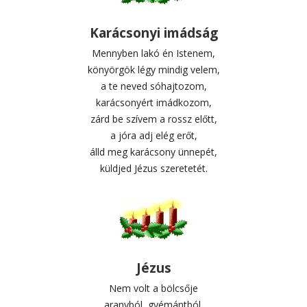
Karácsonyi imádság
Mennyben lakó én Istenem,
könyörgök légy mindig velem,
a te neved sóhajtozom,
karácsonyért imádkozom,
zárd be szívem a rossz előtt,
a jóra adj elég erőt,
álld meg karácsony ünnepét,
küldjed Jézus szeretetét.
Jézus
Nem volt a bölcsője
aranyból, gyémántból,