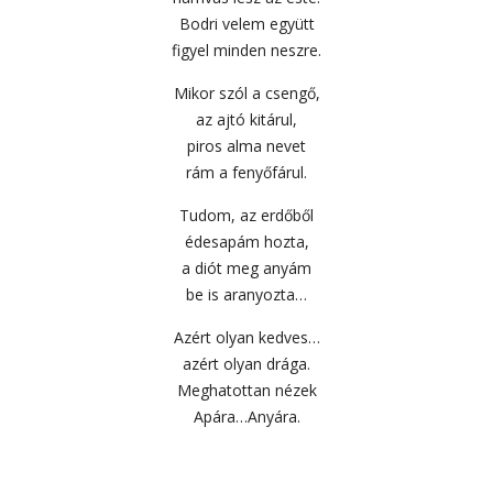
Bodri velem együtt
figyel minden neszre.
Mikor szól a csengő,
az ajtó kitárul,
piros alma nevet
rám a fenyőfárul.
Tudom, az erdőből
édesapám hozta,
a diót meg anyám
be is aranyozta…
Azért olyan kedves…
azért olyan drága.
Meghatottan nézek
Apára…Anyára.