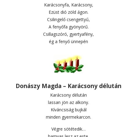
Karácsonyfa, Karácsony,
Ezüst dió zöld ágon.
Csilingelő csengettyű,
A fenyőfa gyönyörű.
Csillagszóró, gyertyafény,
ég a fenyő ünnepén
Donászy Magda – Karácsony délután
Karácsony délután
lassan jön az alkony.
Kíváncsiság bujkál
minden gyermekarcon.
Végre sötétedik…
hamvas lesz az este.