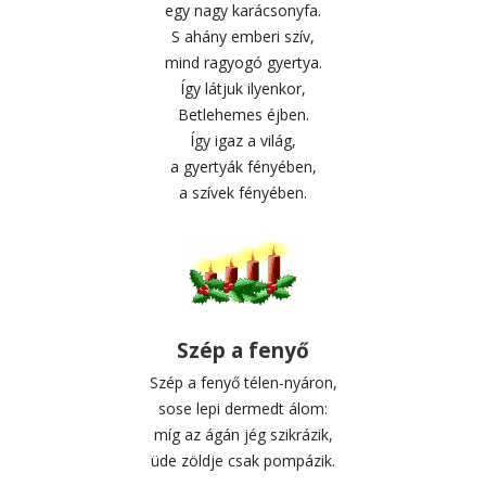
egy nagy karácsonyfa.
S ahány emberi szív,
mind ragyogó gyertya.
Így látjuk ilyenkor,
Betlehemes éjben.
Így igaz a világ,
a gyertyák fényében,
a szívek fényében.
Szép a fenyő
Szép a fenyő télen-nyáron,
sose lepi dermedt álom:
míg az ágán jég szikrázik,
üde zöldje csak pompázik.