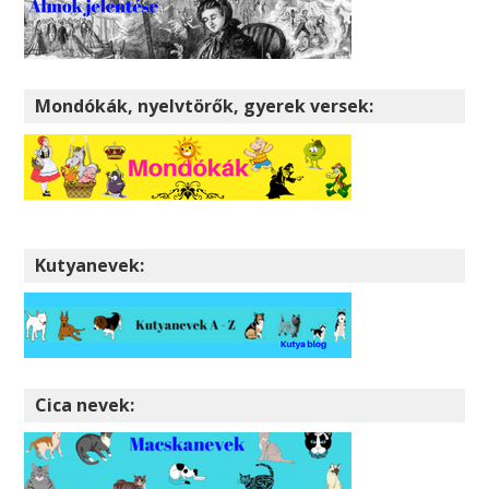
Mondókák, nyelvtörők, gyerek versek:
Kutyanevek:
Cica nevek: