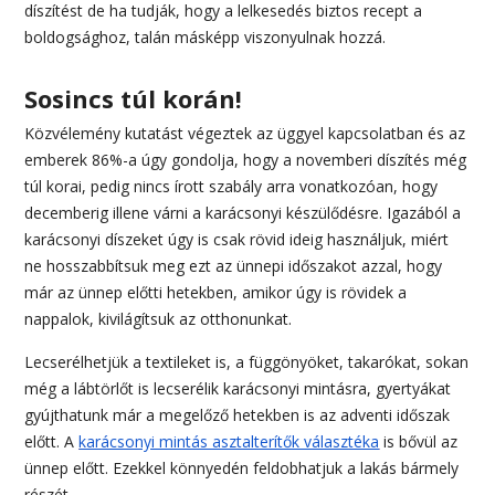
díszítést de ha tudják, hogy a lelkesedés biztos recept a
boldogsághoz, talán másképp viszonyulnak hozzá.
Sosincs túl korán!
Közvélemény kutatást végeztek az üggyel kapcsolatban és az
emberek 86%-a úgy gondolja, hogy a novemberi díszítés még
túl korai, pedig nincs írott szabály arra vonatkozóan, hogy
decemberig illene várni a karácsonyi készülődésre. Igazából a
karácsonyi díszeket úgy is csak rövid ideig használjuk, miért
ne hosszabbítsuk meg ezt az ünnepi időszakot azzal, hogy
már az ünnep előtti hetekben, amikor úgy is rövidek a
nappalok, kivilágítsuk az otthonunkat.
Lecserélhetjük a textileket is, a függönyöket, takarókat, sokan
még a lábtörlőt is lecserélik karácsonyi mintásra, gyertyákat
gyújthatunk már a megelőző hetekben is az adventi időszak
előtt. A
karácsonyi mintás asztalterítők választéka
is bővül az
ünnep előtt. Ezekkel könnyedén feldobhatjuk a lakás bármely
részét.