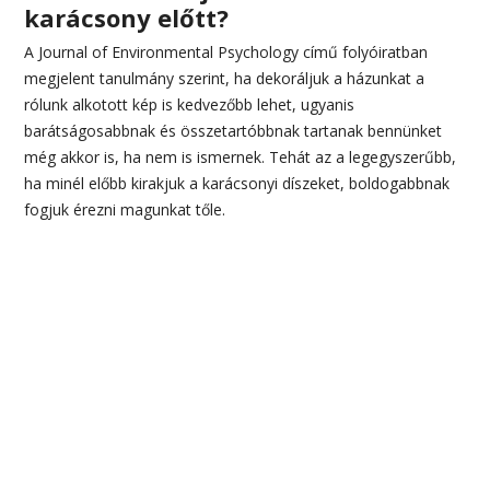
karácsony előtt?
A Journal of Environmental Psychology című folyóiratban
megjelent tanulmány szerint, ha dekoráljuk a házunkat a
rólunk alkotott kép is kedvezőbb lehet, ugyanis
barátságosabbnak és összetartóbbnak tartanak bennünket
még akkor is, ha nem is ismernek. Tehát az a legegyszerűbb,
ha minél előbb kirakjuk a karácsonyi díszeket, boldogabbnak
fogjuk érezni magunkat tőle.