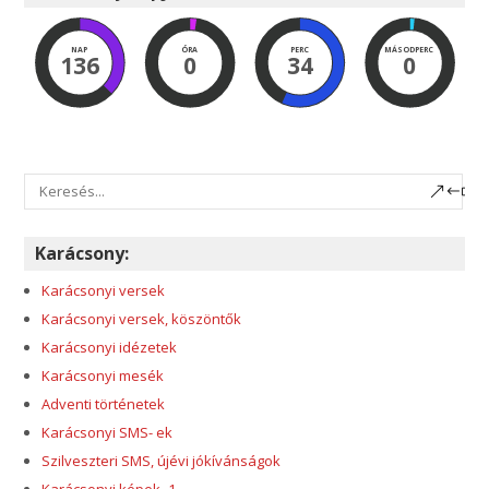
NAP
ÓRA
PERC
MÁSODPERC
136
0
33
59
Karácsony:
Karácsonyi versek
Karácsonyi versek, köszöntők
Karácsonyi idézetek
Karácsonyi mesék
Adventi történetek
Karácsonyi SMS- ek
Szilveszteri SMS, újévi jókívánságok
Karácsonyi képek -1