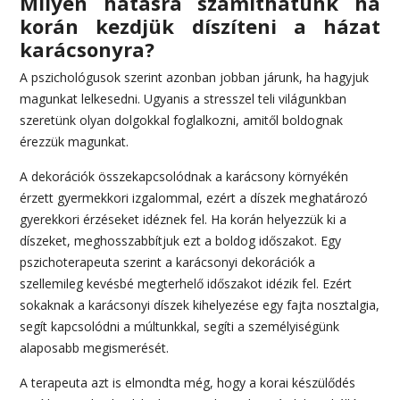
Milyen hatásra számíthatunk ha
korán kezdjük díszíteni a házat
karácsonyra?
A pszichológusok szerint azonban jobban járunk, ha hagyjuk
magunkat lelkesedni. Ugyanis a stresszel teli világunkban
szeretünk olyan dolgokkal foglalkozni, amitől boldognak
érezzük magunkat.
A dekorációk összekapcsolódnak a karácsony környékén
érzett gyermekkori izgalommal, ezért a díszek meghatározó
gyerekkori érzéseket idéznek fel. Ha korán helyezzük ki a
díszeket, meghosszabbítjuk ezt a boldog időszakot. Egy
pszichoterapeuta szerint a karácsonyi dekorációk a
szellemileg kevésbé megterhelő időszakot idézik fel. Ezért
sokaknak a karácsonyi díszek kihelyezése egy fajta nosztalgia,
segít kapcsolódni a múltunkkal, segíti a személyiségünk
alaposabb megismerését.
A terapeuta azt is elmondta még, hogy a korai készülődés