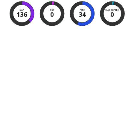
NAP
ÓRA
PERC
MÁSODPERC
136
0
33
59