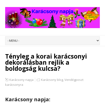
Tényleg a korai karácsonyi
dekorálásban rejlik a
boldogság kulcsa?
Karácsony napja
Karácsony blog
,
Vendégposzt
karácsonyra
Karácsony napja: