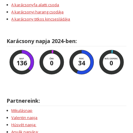
A karácsonyfa alatti csoda
A karácsonyi harang csodája
A karácsony titkos kincsesládája
Karácsony napja 2024-ben:
NAP
ÓRA
PERC
MÁSODPERC
136
0
33
59
Partnereink:
Mikulásnap
Valentin napja
Húsvét napja:
Anyák napjára: