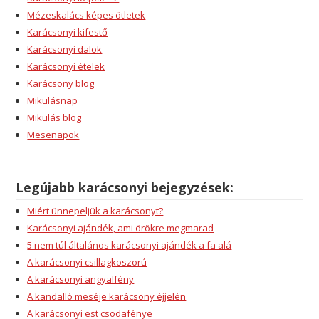
Mézeskalács képes ötletek
Karácsonyi kifestő
Karácsonyi dalok
Karácsonyi ételek
Karácsony blog
Mikulásnap
Mikulás blog
Mesenapok
Legújabb karácsonyi bejegyzések:
Miért ünnepeljük a karácsonyt?
Karácsonyi ajándék, ami örökre megmarad
5 nem túl általános karácsonyi ajándék a fa alá
A karácsonyi csillagkoszorú
A karácsonyi angyalfény
A kandalló meséje karácsony éjjelén
A karácsonyi est csodafénye