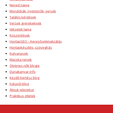
Neved napja
Mondókák, nyelvtörők, versek
Találós kérdések
Versek gyerekeknek
Idézetek lapja
Köszöntések
HonlapSEO – Keresőoptimalizálás
Honlapkészítés, szövegírás
Kutyanevek
Macska nevek
Ötvenes nők blogja
Dunakanyar info
Kezdő Kertész blog
Esküvői blog
Álmok jelentése
Praktikus ötletek