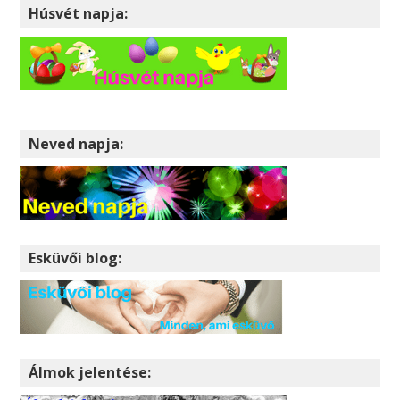
Húsvét napja:
Neved napja:
Esküvői blog:
Álmok jelentése: