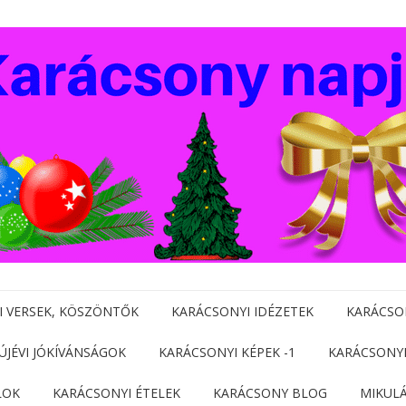
I VERSEK, KÖSZÖNTŐK
KARÁCSONYI IDÉZETEK
KARÁCSO
 ÚJÉVI JÓKÍVÁNSÁGOK
KARÁCSONYI KÉPEK -1
KARÁCSONYI
LOK
KARÁCSONYI ÉTELEK
KARÁCSONY BLOG
MIKUL