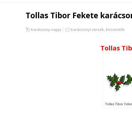
Tollas Tibor Fekete karácso
Karácsony napja
Karácsonyi versek, köszöntők
Tollas Ti
Tollas Tibor Fek