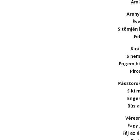
Ami
Arany
Éve
S tömjén 
Fe
Kirá
S nem
Engem hé
Piro
Pásztoro
S ki 
Enge
Bús a
Véres
Fagy 
Fáj az 