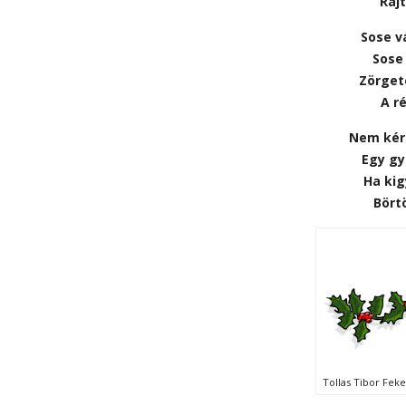
Rajt
Sose v
Sose 
Zörgete
A r
Nem kér
Egy gy
Ha kig
Bört
Tollas Tibor Fek