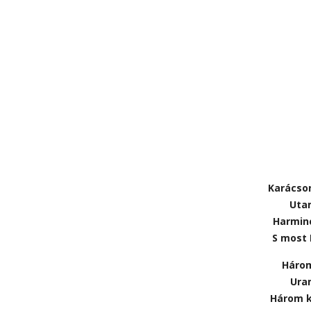
Karácso
Utam
Harminc
S most
Három
Ura
Három k