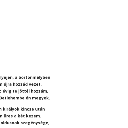
nyéjen, a börtönmélyben
 újra hozzád vezet.
 évig te jöttél hozzám,
 Betlehembe én megyek.
 királyok kincse után
m üres a két kezem.
oldusnak szegénysége,