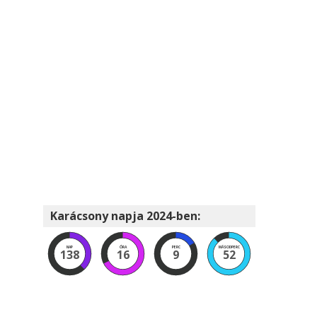
Karácsony napja 2024-ben:
NAP
ÓRA
PERC
MÁSODPERC
138
16
9
51