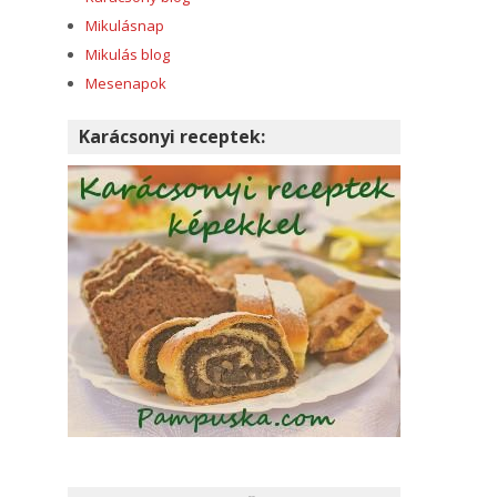
Mikulásnap
Mikulás blog
Mesenapok
Karácsonyi receptek: