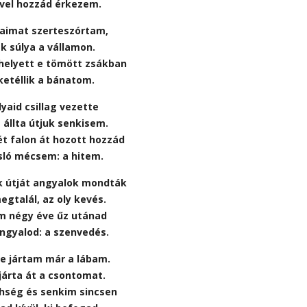
vel hozzád érkezem.
aimat szerteszórtam,
k súlya a vállamon.
helyett e tömött zsákban
ketéllik a bánatom.
lyaid csillag vezette
 állta útjuk senkisem.
t falon át hozott hozzád
sló mécsem: a hitem.
k útját angyalok mondták
megtalál, az oly kevés.
m négy éve űz utánad
ngyalod: a szenvedés.
re jártam már a lábam.
járta át a csontomat.
éhség és senkim sincsen