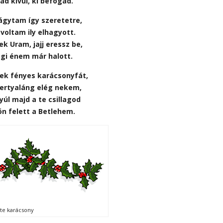
ad kívül, ki befogad.
ágytam így szeretetre,
voltam ily elhagyott.
k Uram, jajj eressz be,
égi énem már halott.
ek fényes karácsonyfát,
ertyaláng elég nekem,
yúl majd a te csillagod
ön felett a Betlehem.
ete karácsony