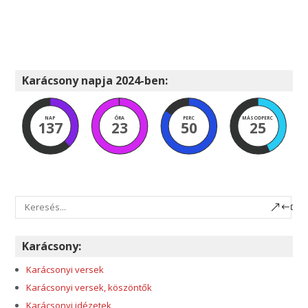
Karácsony napja 2024-ben:
NAP
ÓRA
PERC
MÁSODPERC
137
23
50
24
Karácsony:
Karácsonyi versek
Karácsonyi versek, köszöntők
Karácsonyi idézetek