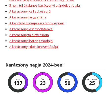
5 nem túl általános karácsonyi ajándék a fa alá
A karácsonyi csillagkoszorú
A karácsonyi angyalfény
A kandalló meséje karácsony éjjelén
A karácsonyi est csodafénye
A karácsonyfa alatti csoda
A karácsonyi harang csodája
A karácsony titkos kincsesládája
Karácsony napja 2024-ben:
NAP
ÓRA
PERC
MÁSODPERC
137
23
50
24