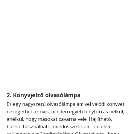
2. Könyvjelző olvasólámpa
Ez egy nagyszerű olvasólámpa amivel valódi könyvet
nézegethet az ovis, minden egyéb fényforrás nélkül,
anélkül, hogy másokat zavarna vele. Hajlítható,
bárhol használható, mindössze lítium-ion elem
szükséges a működtetéséhez. Olyan vékony, hogy