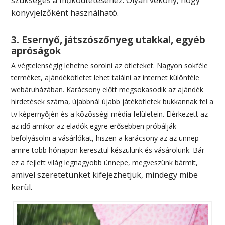
könyvjelzőként használható.
3. Esernyő, játszószőnyeg utakkal, egyéb
apróságok
A végtelenségig lehetne sorolni az ötleteket. Nagyon sokféle
terméket, ajándékötletet lehet találni az internet különféle
webáruházában. Karácsony előtt megsokasodik az ajándék
hirdetések száma, újabbnál újabb játékötletek bukkannak fel a
tv képernyőjén és a közösségi média felületein. Elérkezett az
az idő amikor az eladók egyre erősebben próbálják
befolyásolni a vásárlókat, hiszen a karácsony az az ünnep
amire több hónapon keresztül készülünk és vásárolunk. Bár
,
ez a fejlett világ legnagyobb ünnepe, megveszünk bármit
amivel szeretetünket kifejezhetjük
,
mindegy mibe
kerül.