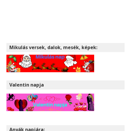
Mikulás versek, dalok, mesék, képek:
Valentin napja
Anyák napjára: