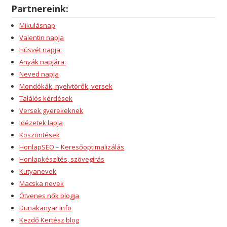
Partnereink:
Mikulásnap
Valentin napja
Húsvét napja:
Anyák napjára:
Neved napja
Mondókák, nyelvtörők, versek
Találós kérdések
Versek gyerekeknek
Idézetek lapja
Köszöntések
HonlapSEO – Keresőoptimalizálás
Honlapkészítés, szövegírás
Kutyanevek
Macska nevek
Ötvenes nők blogja
Dunakanyar info
Kezdő Kertész blog