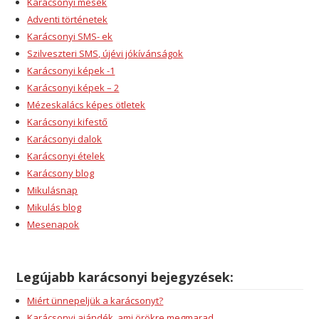
Karácsonyi mesék
Adventi történetek
Karácsonyi SMS- ek
Szilveszteri SMS, újévi jókívánságok
Karácsonyi képek -1
Karácsonyi képek – 2
Mézeskalács képes ötletek
Karácsonyi kifestő
Karácsonyi dalok
Karácsonyi ételek
Karácsony blog
Mikulásnap
Mikulás blog
Mesenapok
Legújabb karácsonyi bejegyzések:
Miért ünnepeljük a karácsonyt?
Karácsonyi ajándék, ami örökre megmarad