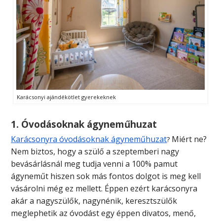
Karácsonyi ajándékötlet gyerekeknek
1. Óvodásoknak ágyneműhuzat
Karácsonyra óvodásoknak ágyneműhuzat
Miért ne?
?
Nem biztos, hogy a szülő a szeptemberi
nagy
bevásárlásnál
meg tudja venni a 100% pamut
ágyneműt hiszen sok más fontos dolgot is meg kell
vásárolni még ez mellett. Éppen ezért karácsonyra
akár a nagyszülők, nagynénik, keresztszülők
meglephetik az óvodást egy éppen divatos, menő,