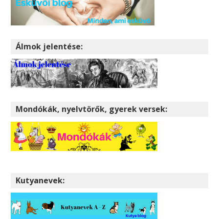
Álmok jelentése:
Mondókák, nyelvtörők, gyerek versek:
Kutyanevek: