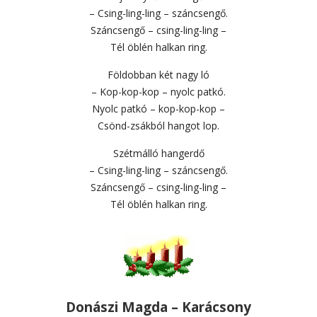
– Csing-ling-ling – száncsengő.
Száncsengő – csing-ling-ling –
Tél öblén halkan ring.
Földobban két nagy ló
– Kop-kop-kop – nyolc patkó.
Nyolc patkó – kop-kop-kop –
Csönd-zsákból hangot lop.
Szétmálló hangerdő
– Csing-ling-ling – száncsengő.
Száncsengő – csing-ling-ling –
Tél öblén halkan ring.
Donászi Magda – Karácsony