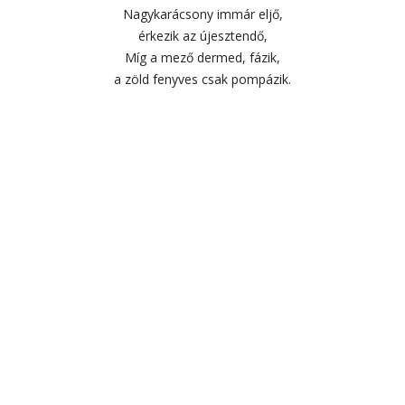
Nagykarácsony immár eljő,
érkezik az újesztendő,
Míg a mező dermed, fázik,
a zöld fenyves csak pompázik.