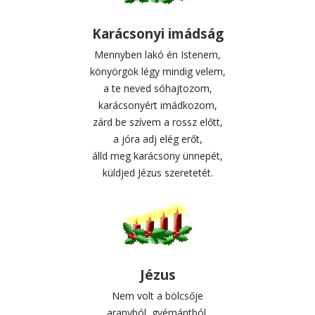
Karácsonyi imádság
Mennyben lakó én Istenem,
könyörgök légy mindig velem,
a te neved sóhajtozom,
karácsonyért imádkozom,
zárd be szívem a rossz előtt,
a jóra adj elég erőt,
álld meg karácsony ünnepét,
küldjed Jézus szeretetét.
Jézus
Nem volt a bölcsője
aranyból, gyémántból,