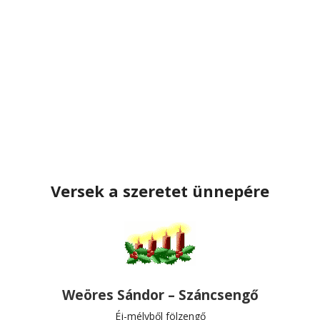
Versek a szeretet ünnepére
Weöres Sándor – Száncsengő
Éj-mélyből fölzengő