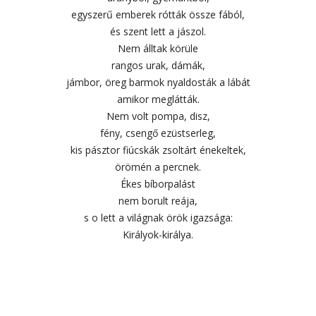
egyszerű emberek rótták össze fából,
és szent lett a jászol.
Nem álltak körüle
rangos urak, dámák,
jámbor, öreg barmok nyaldosták a lábát
amikor meglátták.
Nem volt pompa, disz,
fény, csengő ezüstserleg,
kis pásztor fiúcskák zsoltárt énekeltek,
örömén a percnek.
Ékes bíborpalást
nem borult reája,
s o lett a világnak örök igazsága:
Királyok-királya.