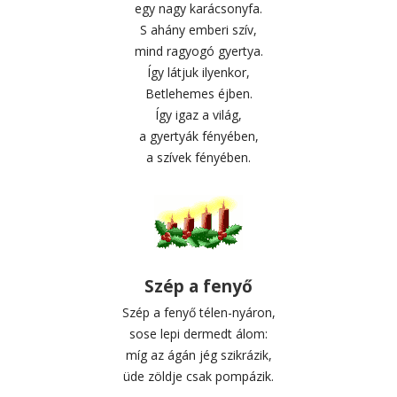
egy nagy karácsonyfa.
S ahány emberi szív,
mind ragyogó gyertya.
Így látjuk ilyenkor,
Betlehemes éjben.
Így igaz a világ,
a gyertyák fényében,
a szívek fényében.
Szép a fenyő
Szép a fenyő télen-nyáron,
sose lepi dermedt álom:
míg az ágán jég szikrázik,
üde zöldje csak pompázik.