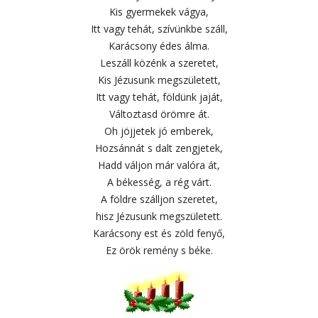
Kis gyermekek vágya,
Itt vagy tehát, szívünkbe száll,
Karácsony édes álma.
Leszáll közénk a szeretet,
Kis Jézusunk megszületett,
Itt vagy tehát, földünk jaját,
Változtasd örömre át.
Oh jöjjetek jó emberek,
Hozsánnát s dalt zengjetek,
Hadd váljon már valóra át,
A békesség, a rég várt.
A földre szálljon szeretet,
hisz Jézusunk megszületett.
Karácsony est és zöld fenyő,
Ez örök remény s béke.