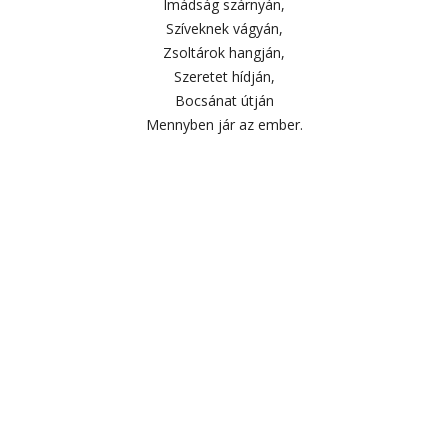
Imádság szárnyán,
Szíveknek vágyán,
Zsoltárok hangján,
Szeretet hídján,
Bocsánat útján
Mennyben jár az ember.