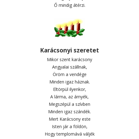
Ő mindig átérzi.
Karácsonyi szeretet
Mikor szent karácsony
Angyalai szállnak,
Öröm a vendége
Minden igaz háznak.
Eltörpül ilyenkor,
A lárma, az árnyék,
Megszépül a szívben
Minden igaz szándék.
Mert Karácsony este
Isten jár a földön,
Hogy templomává váljék