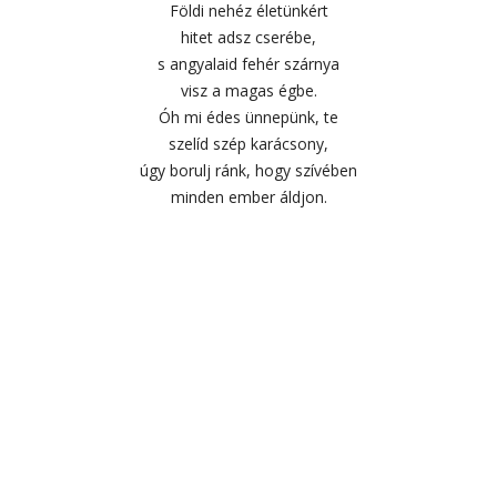
Földi nehéz életünkért
hitet adsz cserébe,
s angyalaid fehér szárnya
visz a magas égbe.
Óh mi édes ünnepünk, te
szelíd szép karácsony,
úgy borulj ránk, hogy szívében
minden ember áldjon.