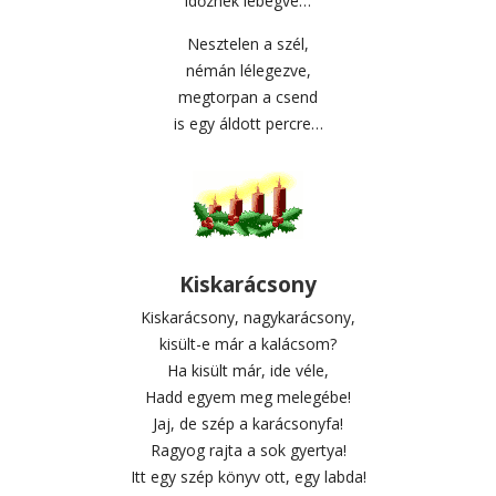
időznek lebegve…
Nesztelen a szél,
némán lélegezve,
megtorpan a csend
is egy áldott percre…
Kiskarácsony
Kiskarácsony, nagykarácsony,
kisült-e már a kalácsom?
Ha kisült már, ide véle,
Hadd egyem meg melegébe!
Jaj, de szép a karácsonyfa!
Ragyog rajta a sok gyertya!
Itt egy szép könyv ott, egy labda!