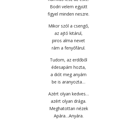
Bodri velem együtt
figyel minden neszre.
Mikor szól a csengő,
az ajtó kitárul,
piros alma nevet
rám a fenyőfárul.
Tudom, az erdőből
édesapám hozta,
a diót meg anyám
be is aranyozta…
Azért olyan kedves…
azért olyan drága.
Meghatottan nézek
Apára…Anyára.