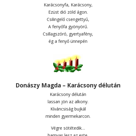
Karácsonyfa, Karácsony,
Ezüst dió zöld ágon.
Csilingelő csengettyű,
A fenyőfa gyönyörű.
Csillagszóró, gyertyafény,
ég a fenyő ünnepén
Donászy Magda – Karácsony délután
Karácsony délután
lassan jön az alkony.
Kíváncsiság bujkál
minden gyermekarcon.
Végre sötétedik…
hamvas lesz az este.