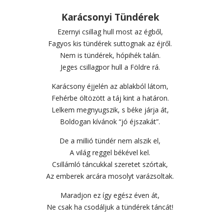
Karácsonyi Tündérek
Ezernyi csillag hull most az égből,
Fagyos kis tündérek suttognak az éjről.
Nem is tündérek, hópihék talán.
Jeges csillagpor hull a Földre rá.
Karácsony éjjelén az ablakból látom,
Fehérbe öltözött a táj kint a határon.
Lelkem megnyugszik, s béke járja át,
Boldogan kívánok “jó éjszakát”.
De a millió tündér nem alszik el,
A világ reggel békével kel.
Csillámló táncukkal szeretet szórtak,
Az emberek arcára mosolyt varázsoltak.
Maradjon ez így egész éven át,
Ne csak ha csodáljuk a tündérek táncát!