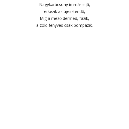
Nagykarácsony immár eljő,
érkezik az újesztendő,
Míg a mező dermed, fázik,
a zöld fenyves csak pompázik.