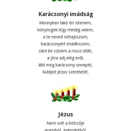
Karácsonyi imádság
Mennyben lakó én Istenem,
könyörgök légy mindig velem,
a te neved sóhajtozom,
karácsonyért imádkozom,
zárd be szívem a rossz előtt,
a jóra adj elég erőt,
álld meg karácsony ünnepét,
küldjed Jézus szeretetét.
Jézus
Nem volt a bölcsője
aranyból, gyémántból,