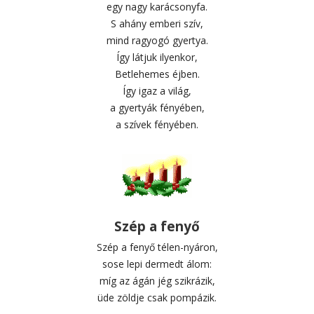
egy nagy karácsonyfa.
S ahány emberi szív,
mind ragyogó gyertya.
Így látjuk ilyenkor,
Betlehemes éjben.
Így igaz a világ,
a gyertyák fényében,
a szívek fényében.
Szép a fenyő
Szép a fenyő télen-nyáron,
sose lepi dermedt álom:
míg az ágán jég szikrázik,
üde zöldje csak pompázik.