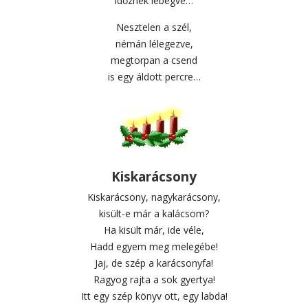
időznek lebegve…
Nesztelen a szél,
némán lélegezve,
megtorpan a csend
is egy áldott percre…
Kiskarácsony
Kiskarácsony, nagykarácsony,
kisült-e már a kalácsom?
Ha kisült már, ide véle,
Hadd egyem meg melegébe!
Jaj, de szép a karácsonyfa!
Ragyog rajta a sok gyertya!
Itt egy szép könyv ott, egy labda!