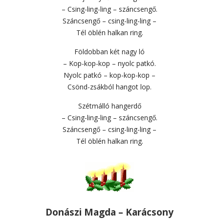
– Csing-ling-ling – száncsengő.
Száncsengő – csing-ling-ling –
Tél öblén halkan ring.
Földobban két nagy ló
– Kop-kop-kop – nyolc patkó.
Nyolc patkó – kop-kop-kop –
Csönd-zsákból hangot lop.
Szétmálló hangerdő
– Csing-ling-ling – száncsengő.
Száncsengő – csing-ling-ling –
Tél öblén halkan ring.
Donászi Magda – Karácsony