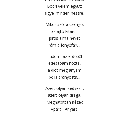
Bodri velem együtt
figyel minden neszre.
Mikor szól a csengő,
az ajtó kitárul,
piros alma nevet
rám a fenyőfárul.
Tudom, az erdőből
édesapám hozta,
a diót meg anyám
be is aranyozta…
Azért olyan kedves…
azért olyan drága.
Meghatottan nézek
Apára…Anyára.