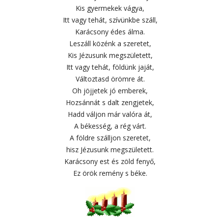
Kis gyermekek vágya,
Itt vagy tehát, szívünkbe száll,
Karácsony édes álma.
Leszáll közénk a szeretet,
Kis Jézusunk megszületett,
Itt vagy tehát, földünk jaját,
Változtasd örömre át.
Oh jöjjetek jó emberek,
Hozsánnát s dalt zengjetek,
Hadd váljon már valóra át,
A békesség, a rég várt.
A földre szálljon szeretet,
hisz Jézusunk megszületett.
Karácsony est és zöld fenyő,
Ez örök remény s béke.