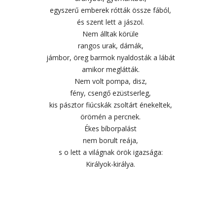
egyszerű emberek rótták össze fából,
és szent lett a jászol.
Nem álltak körüle
rangos urak, dámák,
jámbor, öreg barmok nyaldosták a lábát
amikor meglátták.
Nem volt pompa, disz,
fény, csengő ezüstserleg,
kis pásztor fiúcskák zsoltárt énekeltek,
örömén a percnek.
Ékes bíborpalást
nem borult reája,
s o lett a világnak örök igazsága:
Királyok-királya.