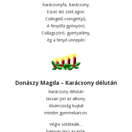
Karácsonyfa, Karácsony,
Ezüst dió zöld ágon.
Csilingelő csengettyű,
A fenyőfa gyönyörű.
Csillagszóró, gyertyafény,
ég a fenyő ünnepén
Donászy Magda – Karácsony délután
Karácsony délután
lassan jön az alkony.
Kíváncsiság bujkál
minden gyermekarcon.
Végre sötétedik…
hamvas lesz az este.