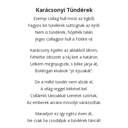
Karácsonyi Tündérek
Ezernyi csillag hull most az égből,
Fagyos kis tündérek suttognak az éjről.
Nem is tündérek, hópihék talán.
Jeges csillagpor hull a Földre rá.
Karácsony éjjelén az ablakból látom,
Fehérbe öltözött a táj kint a határon.
Lelkem megnyugszik, s béke járja át,
Boldogan kívánok “jó éjszakát”.
De a millió tündér nem alszik el,
A világ reggel békével kel.
Csillámló táncukkal szeretet szórtak,
Az emberek arcára mosolyt varázsoltak.
Maradjon ez így egész éven át,
Ne csak ha csodáljuk a tündérek táncát!