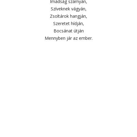
Imádság szárnyán,
Szíveknek vágyán,
Zsoltárok hangján,
Szeretet hídján,
Bocsánat útján
Mennyben jár az ember.