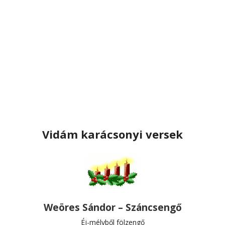
Vidám karácsonyi versek
Weöres Sándor – Száncsengő
Éj-mélyből fölzengő