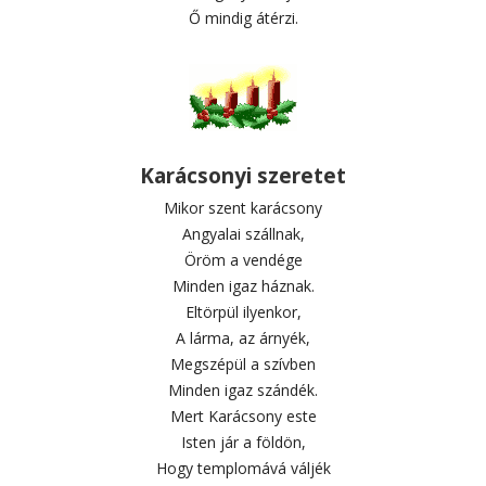
Ő mindig átérzi.
Karácsonyi szeretet
Mikor szent karácsony
Angyalai szállnak,
Öröm a vendége
Minden igaz háznak.
Eltörpül ilyenkor,
A lárma, az árnyék,
Megszépül a szívben
Minden igaz szándék.
Mert Karácsony este
Isten jár a földön,
Hogy templomává váljék