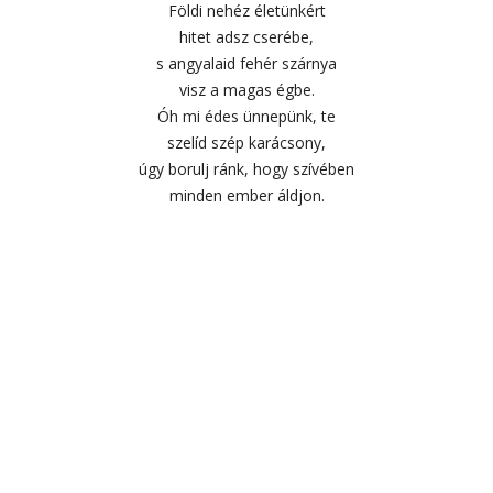
Földi nehéz életünkért
hitet adsz cserébe,
s angyalaid fehér szárnya
visz a magas égbe.
Óh mi édes ünnepünk, te
szelíd szép karácsony,
úgy borulj ránk, hogy szívében
minden ember áldjon.