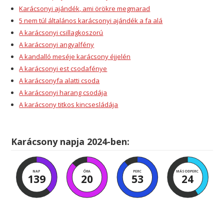
Karácsonyi ajándék, ami örökre megmarad
5 nem túl általános karácsonyi ajándék a fa alá
A karácsonyi csillagkoszorú
A karácsonyi angyalfény
A kandalló meséje karácsony éjjelén
A karácsonyi est csodafénye
A karácsonyfa alatti csoda
A karácsonyi harang csodája
A karácsony titkos kincsesládája
Karácsony napja 2024-ben:
NAP
ÓRA
PERC
MÁSODPERC
139
20
53
23