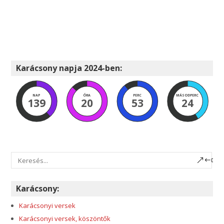
Karácsony napja 2024-ben:
NAP
ÓRA
PERC
MÁSODPERC
139
20
53
23
Karácsony:
Karácsonyi versek
Karácsonyi versek, köszöntők