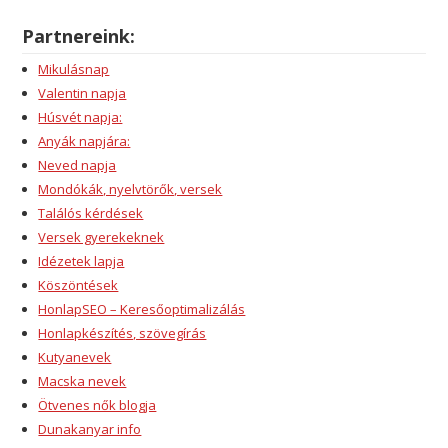
Partnereink:
Mikulásnap
Valentin napja
Húsvét napja:
Anyák napjára:
Neved napja
Mondókák, nyelvtörők, versek
Találós kérdések
Versek gyerekeknek
Idézetek lapja
Köszöntések
HonlapSEO – Keresőoptimalizálás
Honlapkészítés, szövegírás
Kutyanevek
Macska nevek
Ötvenes nők blogja
Dunakanyar info