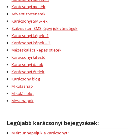
Karácsonyi mesék
Adventi történetek
Karácsonyi SMS- ek
Szilveszteri SMS, újévi jókívánságok
Karácsonyi képek -1
Karácsonyi képek – 2
Mézeskalács képes ötletek
Karácsonyi kifestő
Karácsonyi dalok
Karácsonyi ételek
Karácsony blog
Mikulásnap
Mikulás blog
Mesenapok
Legújabb karácsonyi bejegyzések:
Miért ünnepeljük a karácsonyt?