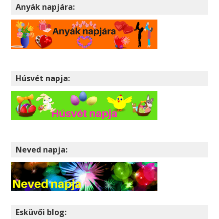
Anyák napjára:
Húsvét napja:
Neved napja:
Esküvői blog: