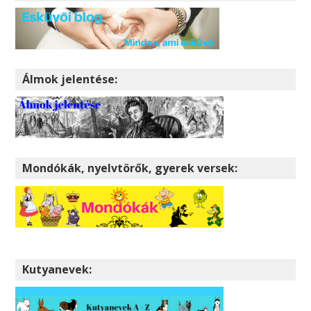
Álmok jelentése:
Mondókák, nyelvtörők, gyerek versek:
Kutyanevek: