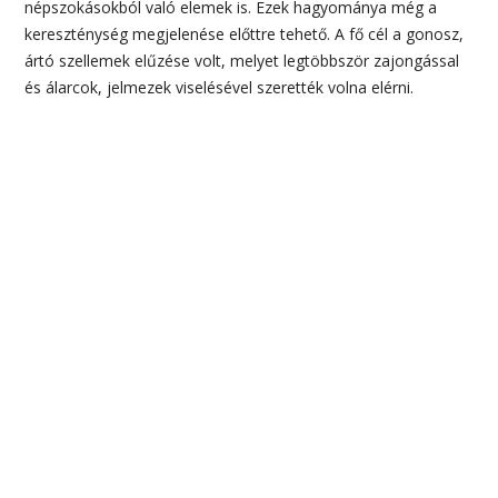
népszokásokból való elemek is. Ezek hagyománya még a
kereszténység megjelenése előttre tehető. A fő cél a gonosz,
ártó szellemek elűzése volt, melyet legtöbbször zajongással
és álarcok, jelmezek viselésével szerették volna elérni.