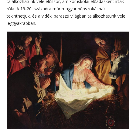
találkozhatunk vele először, amikor iskolai előadásként írtak
róla. A 19-20. századra már magyar népszokásnak
tekinthetjük, és a vidéki paraszti világban találkozhatunk vele
leggyakrabban.