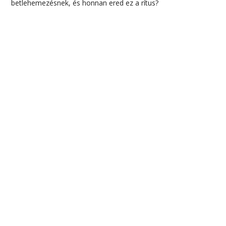
betlehemezésnek, és honnan ered ez a rítus?