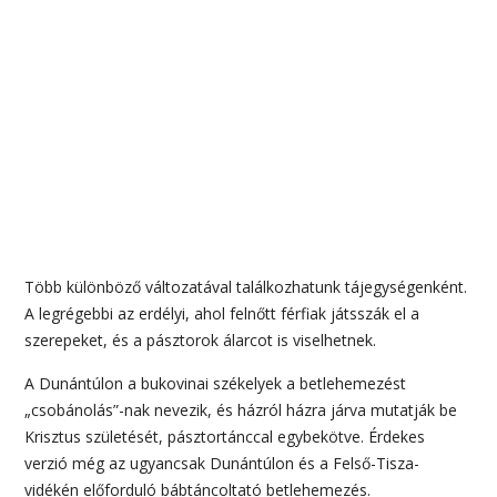
Több különböző változatával találkozhatunk tájegységenként.
A legrégebbi az erdélyi, ahol felnőtt férfiak játsszák el a
szerepeket, és a pásztorok álarcot is viselhetnek.
A Dunántúlon a bukovinai székelyek a betlehemezést
„csobánolás”-nak nevezik, és házról házra járva mutatják be
Krisztus születését, pásztortánccal egybekötve. Érdekes
verzió még az ugyancsak Dunántúlon és a Felső-Tisza-
vidékén előforduló bábtáncoltató betlehemezés.