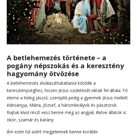
A betlehemezés története – a
pogány népszokás és a keresztény
hagyomány ötvözése
A betlehemezés elválaszthatatlanul kötődik a
kereszténységhez, hiszen Jézus születését idézik fel általa. Fő
eleme a hideg jászol, szereplői pedig a gyermek Jézus mellett
édesanyja, Mária, József, a háromkirályok és pásztorok.
Rajtuk kívül részt vesz benne még az angyal, illetve állatok is:
ökör, szamár és bárány.
Ám ezen túl azért megjelennek benne korábbi