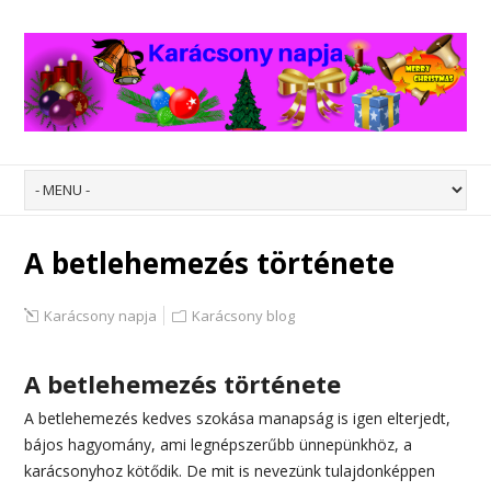
A betlehemezés története
Karácsony napja
Karácsony blog
A betlehemezés története
A betlehemezés kedves szokása manapság is igen elterjedt,
bájos hagyomány, ami legnépszerűbb ünnepünkhöz, a
karácsonyhoz kötődik. De mit is nevezünk tulajdonképpen