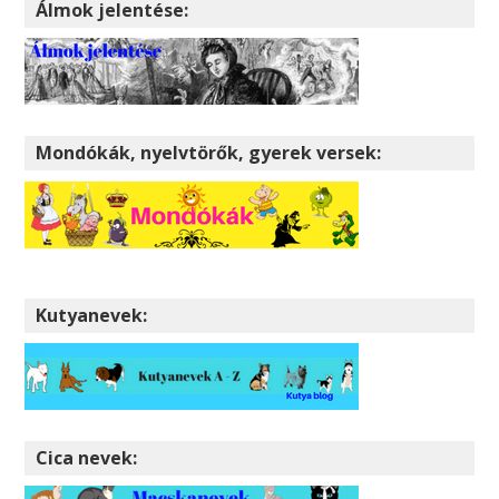
Álmok jelentése:
Mondókák, nyelvtörők, gyerek versek:
Kutyanevek:
Cica nevek: