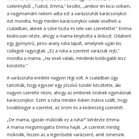
szekrényből. „Tudod, Emma,” kezdte, „amikor én kicsi voltam,
a nagymamám nekem adta ezt a varázsruhát karácsonykor.
Azt mondta, hogy minden karácsonykor valaki viselheti a
családban, akinek a szíve tiszta és tele van szeretettel.” Emma
kíváncsian nézte, ahogy a mama kinyitotta a dobozt. Odabent
egy gyönyörű, piros-arany ruha lapult, amelynek ujján kis
csillagok ragyogtak. „Ez a ruha a szeretet varázsát rejti,”
mondta a mama. „Ha viseli valaki, mindenki boldogabb lesz
körülötte.”
A varázsruha eredete nagyon régi volt. A családban úgy
tartották, hogy egyszer egy jószívű tündér készítette, aki
nagyon szerette nézni, ahogy az emberek örülnek egymásnak
karácsonykor. Ezért a ruha minden évben másra szállt, hogy
továbbvigye a szeretet, az öröm és a kedvesség üzenetét.
„De mama, igazán működik ez a ruha?” kérdezte Emma.
A mama megsimogatta Emma haját. „A szeretet mindig
működik, hiszen az a legerősebb varázserő, amit ismerünk.