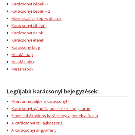
Karácsonyi képek -1
Karácsonyi képek – 2
Mézeskalács képes ötletek
Karácsonyi kifestő
Karácsonyi dalok
Karácsonyi ételek
Karácsony blog
Mikulásnap
Mikulás blog
Mesenapok
Legújabb karácsonyi bejegyzések:
Miért ünnepeljük a karácsonyt?
Karácsonyi ajándék, ami örökre megmarad
5 nem túl általános karácsonyi ajándék a fa alá
A karácsonyi csillagkoszorú
A karácsonyi angyalfény