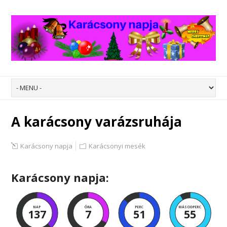
A karácsony varázsruhája
Karácsony napja
Karácsonyi mesék
Karácsony napja:
NAP
ÓRA
PERC
MÁSODPERC
137
7
51
54