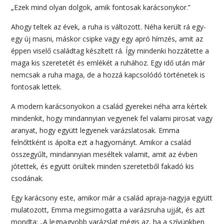
„Ezek mind olyan dolgok, amik fontosak karácsonykor.”
Ahogy teltek az évek, a ruha is változott. Néha került rá egy-
egy új masni, máskor csipke vagy egy apró hímzés, amit az
éppen viselő családtag készített rá. Így mindenki hozzátette a
maga kis szeretetét és emlékét a ruhához. Egy idő után már
nemcsak a ruha maga, de a hozzá kapcsolódó történetek is
fontosak lettek.
A modern karácsonyokon a család gyerekei néha arra kértek
mindenkit, hogy mindannyian vegyenek fel valami pirosat vagy
aranyat, hogy együtt legyenek varázslatosak. Emma
felnőttként is ápolta ezt a hagyományt. Amikor a család
összegyűlt, mindannyian meséltek valamit, amit az évben
jótettek, és együtt örültek minden szeretetből fakadó kis
csodának.
Egy karácsony este, amikor már a család apraja-nagyja együtt
mulatozott, Emma megsimogatta a varázsruha ujját, és azt
mondta: „A legnagyobb varázslat mégis az, ha a szívünkben