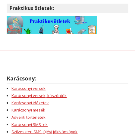
Praktikus ötletek:
Karácsony:
Karácsonyi versek
Karácsonyi versek, köszöntők
Karácsonyi idézetek
Karácsonyi mesék
Adventi történetek
Karácsonyi SMS- ek
Szilveszteri SMS, újévi jókívánságok