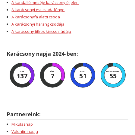
A kandalló meséje karácsony éjjelén
A karácsonyi est csodafénye
A karácsonyfa alatti csoda
A karácsonyi harang csodája
A karácsony titkos kincsesládája
Karácsony napja 2024-ben:
NAP
ÓRA
PERC
MÁSODPERC
137
7
51
54
Partnereink:
Mikulásnap
Valentin napja