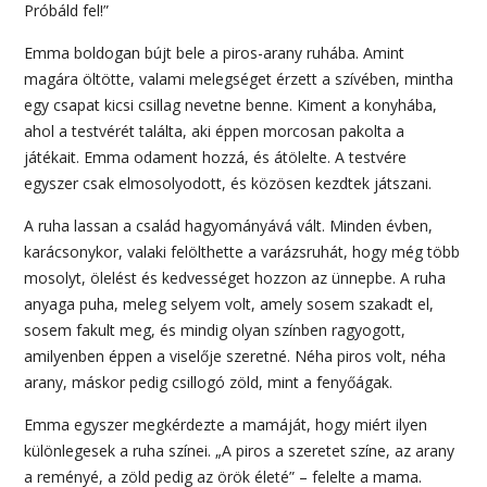
Próbáld fel!”
Emma boldogan bújt bele a piros-arany ruhába. Amint
magára öltötte, valami melegséget érzett a szívében, mintha
egy csapat kicsi csillag nevetne benne. Kiment a konyhába,
ahol a testvérét találta, aki éppen morcosan pakolta a
játékait. Emma odament hozzá, és átölelte. A testvére
egyszer csak elmosolyodott, és közösen kezdtek játszani.
A ruha lassan a család hagyományává vált. Minden évben,
karácsonykor, valaki felölthette a varázsruhát, hogy még több
mosolyt, ölelést és kedvességet hozzon az ünnepbe. A ruha
anyaga puha, meleg selyem volt, amely sosem szakadt el,
sosem fakult meg, és mindig olyan színben ragyogott,
amilyenben éppen a viselője szeretné. Néha piros volt, néha
arany, máskor pedig csillogó zöld, mint a fenyőágak.
Emma egyszer megkérdezte a mamáját, hogy miért ilyen
különlegesek a ruha színei. „A piros a szeretet színe, az arany
a reményé, a zöld pedig az örök életé” – felelte a mama.