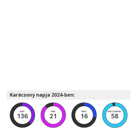
Karácsony napja 2024-ben:
NAP
ÓRA
PERC
MÁSODPERC
136
21
16
57