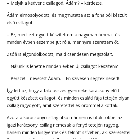
– Melyik a kedvenc csillagod, Ádám? – kérdezte.
Ádám elmosolyodott, és megmutatta azt a fonalból készült
első csillagot.
– Ez, mert ezt együtt készítettem a nagymamámmal, és
minden évben eszembe jut róla, mennyire szerettem őt.
Zsófi is elgondolkodott, majd csendesen megszólalt.
– Nálunk is lehetne minden évben új csillagot készíteni?
– Persze! – nevetett Ádám. – Én szívesen segítek neked!
Így lett az, hogy a falu összes gyermeke karácsony előtt
együtt készített csillagot, és minden család fája tetején olyan
csillag ragyogott, amit szeretettel és örömmel alkottak.
Azóta a karácsonyi csillag titka már nem is titok többé: az
igazi karácsonyi csillag nemcsak a fenyő tetején ragyog,
hanem minden kisgyermek és felnőtt szívében, aki szeretettel