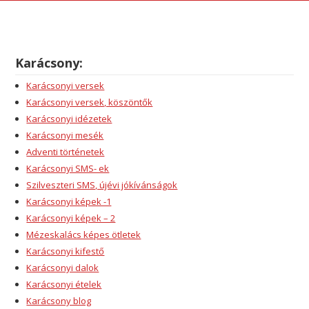
Karácsony:
Karácsonyi versek
Karácsonyi versek, köszöntők
Karácsonyi idézetek
Karácsonyi mesék
Adventi történetek
Karácsonyi SMS- ek
Szilveszteri SMS, újévi jókívánságok
Karácsonyi képek -1
Karácsonyi képek – 2
Mézeskalács képes ötletek
Karácsonyi kifestő
Karácsonyi dalok
Karácsonyi ételek
Karácsony blog