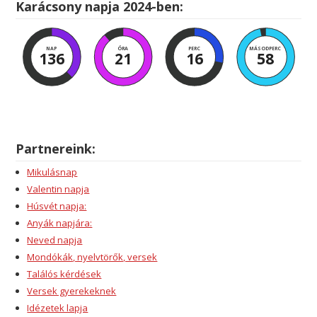
Karácsony napja 2024-ben:
NAP
ÓRA
PERC
MÁSODPERC
136
21
16
57
Partnereink:
Mikulásnap
Valentin napja
Húsvét napja:
Anyák napjára:
Neved napja
Mondókák, nyelvtörők, versek
Találós kérdések
Versek gyerekeknek
Idézetek lapja