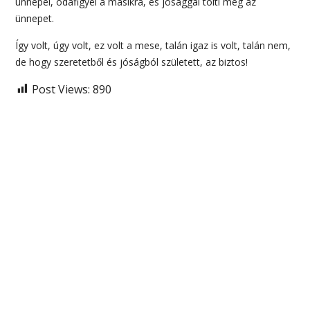
ünnepel, odafigyel a másikra, és jósággal tölti meg az
ünnepet.
Így volt, úgy volt, ez volt a mese, talán igaz is volt, talán nem,
de hogy szeretetből és jóságból született, az biztos!
Post Views:
890