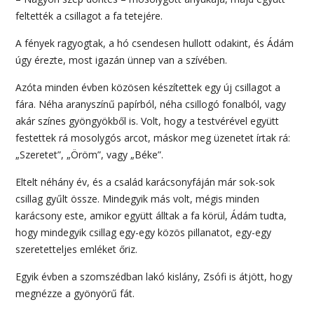
feltették a csillagot a fa tetejére.
A fények ragyogtak, a hó csendesen hullott odakint, és Ádám
úgy érezte, most igazán ünnep van a szívében.
Azóta minden évben közösen készítettek egy új csillagot a
fára. Néha aranyszínű papírból, néha csillogó fonalból, vagy
akár színes gyöngyökből is. Volt, hogy a testvérével együtt
festettek rá mosolygós arcot, máskor meg üzenetet írtak rá:
„Szeretet”, „Öröm”, vagy „Béke”.
Eltelt néhány év, és a család karácsonyfáján már sok-sok
csillag gyűlt össze. Mindegyik más volt, mégis minden
karácsony este, amikor együtt álltak a fa körül, Ádám tudta,
hogy mindegyik csillag egy-egy közös pillanatot, egy-egy
szeretetteljes emléket őriz.
Egyik évben a szomszédban lakó kislány, Zsófi is átjött, hogy
megnézze a gyönyörű fát.