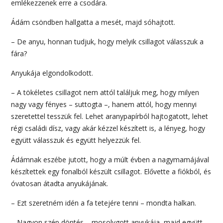
emlékezzenek erre a csodára.
Ádám csöndben hallgatta a mesét, majd sóhajtott.
– De anyu, honnan tudjuk, hogy melyik csillagot válasszuk a
fára?
Anyukája elgondolkodott.
– A tökéletes csillagot nem attól találjuk meg, hogy milyen
nagy vagy fényes – suttogta –, hanem attól, hogy mennyi
szeretettel tesszük fel. Lehet aranypapírból hajtogatott, lehet
régi családi dísz, vagy akár kézzel készített is, a lényeg, hogy
együtt válasszuk és együtt helyezzük fel.
Ádámnak eszébe jutott, hogy a múlt évben a nagymamájával
készítettek egy fonalból készült csillagot. Elővette a fiókból, és
óvatosan átadta anyukájának.
– Ezt szeretném idén a fa tetejére tenni – mondta halkan.
– Nagyon szép döntés – mosolygott anyukája, majd együtt