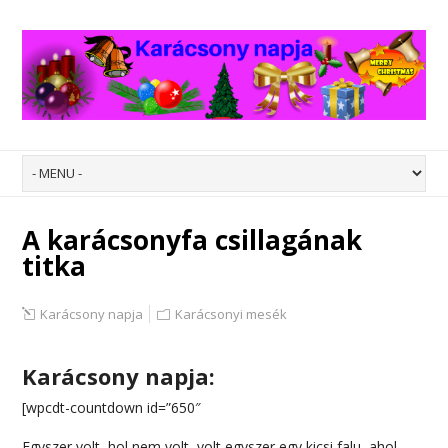
A karácsonyfa csillagának
titka
Karácsony napja
Karácsonyi mesék
Karácsony napja:
[wpcdt-countdown id=”650″
Egyszer volt, hol nem volt, volt egyszer egy kicsi falu, ahol