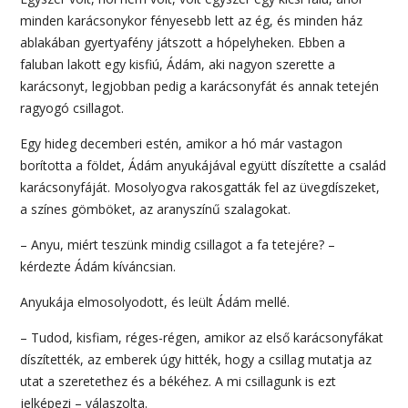
minden karácsonykor fényesebb lett az ég, és minden ház
ablakában gyertyafény játszott a hópelyheken. Ebben a
faluban lakott egy kisfiú, Ádám, aki nagyon szerette a
karácsonyt, legjobban pedig a karácsonyfát és annak tetején
ragyogó csillagot.
Egy hideg decemberi estén, amikor a hó már vastagon
borította a földet, Ádám anyukájával együtt díszítette a család
karácsonyfáját. Mosolyogva rakosgatták fel az üvegdíszeket,
a színes gömböket, az aranyszínű szalagokat.
– Anyu, miért teszünk mindig csillagot a fa tetejére? –
kérdezte Ádám kíváncsian.
Anyukája elmosolyodott, és leült Ádám mellé.
– Tudod, kisfiam, réges-régen, amikor az első karácsonyfákat
díszítették, az emberek úgy hitték, hogy a csillag mutatja az
utat a szeretethez és a békéhez. A mi csillagunk is ezt
jelképezi – válaszolta.