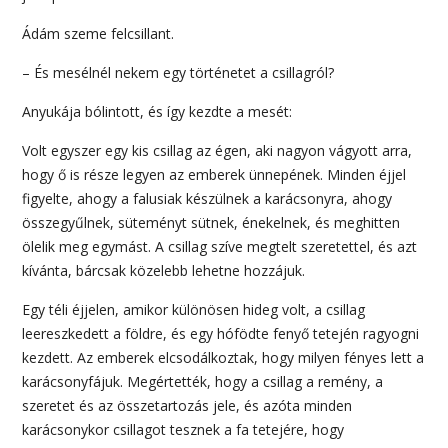
Ádám szeme felcsillant.
– És mesélnél nekem egy történetet a csillagról?
Anyukája bólintott, és így kezdte a mesét:
Volt egyszer egy kis csillag az égen, aki nagyon vágyott arra,
hogy ő is része legyen az emberek ünnepének. Minden éjjel
figyelte, ahogy a falusiak készülnek a karácsonyra, ahogy
összegyűlnek, süteményt sütnek, énekelnek, és meghitten
ölelik meg egymást. A csillag szíve megtelt szeretettel, és azt
kívánta, bárcsak közelebb lehetne hozzájuk.
Egy téli éjjelen, amikor különösen hideg volt, a csillag
leereszkedett a földre, és egy hófödte fenyő tetején ragyogni
kezdett. Az emberek elcsodálkoztak, hogy milyen fényes lett a
karácsonyfájuk. Megértették, hogy a csillag a remény, a
szeretet és az összetartozás jele, és azóta minden
karácsonykor csillagot tesznek a fa tetejére, hogy