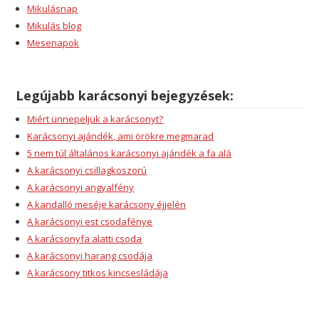
Mikulásnap
Mikulás blog
Mesenapok
Legújabb karácsonyi bejegyzések:
Miért ünnepeljük a karácsonyt?
Karácsonyi ajándék, ami örökre megmarad
5 nem túl általános karácsonyi ajándék a fa alá
A karácsonyi csillagkoszorú
A karácsonyi angyalfény
A kandalló meséje karácsony éjjelén
A karácsonyi est csodafénye
A karácsonyfa alatti csoda
A karácsonyi harang csodája
A karácsony titkos kincsesládája