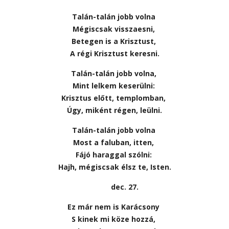
Talán-talán jobb volna
Mégiscsak visszaesni,
Betegen is a Krisztust,
A régi Krisztust keresni.
Talán-talán jobb volna,
Mint lelkem keserülni:
Krisztus előtt, templomban,
Úgy, miként régen, leülni.
Talán-talán jobb volna
Most a faluban, itten,
Fájó haraggal szólni:
Hajh, mégiscsak élsz te, Isten.
dec. 27.
Ez már nem is Karácsony
S kinek mi köze hozzá,