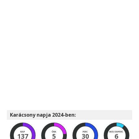
Karácsony napja 2024-ben:
NAP
ÓRA
PERC
MÁSODPERC
137
5
30
5