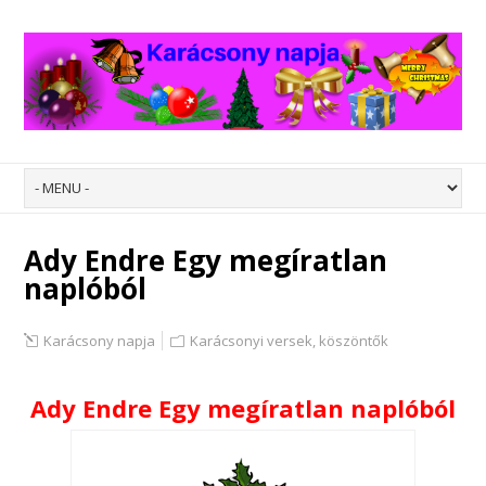
Ady Endre Egy megíratlan
naplóból
Karácsony napja
Karácsonyi versek, köszöntők
Ady Endre Egy megíratlan naplóból