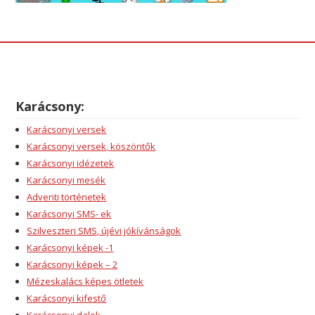
Karácsony:
Karácsonyi versek
Karácsonyi versek, köszöntők
Karácsonyi idézetek
Karácsonyi mesék
Adventi történetek
Karácsonyi SMS- ek
Szilveszteri SMS, újévi jókívánságok
Karácsonyi képek -1
Karácsonyi képek – 2
Mézeskalács képes ötletek
Karácsonyi kifestő
Karácsonyi dalok