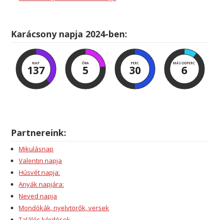
Karácsony napja 2024-ben:
NAP
ÓRA
PERC
MÁSODPERC
137
5
30
5
Partnereink:
Mikulásnap
Valentin napja
Húsvét napja:
Anyák napjára:
Neved napja
Mondókák, nyelvtörők, versek
Találós kérdések