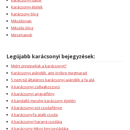
Karácsonyi ételek
Karácsony blog
Mikulásnap
Mikulás blog
Mesenapok
Legújabb karácsonyi bejegyzések:
Miért ünnepeljük a karácsonyt?
Karácsonyi ajándék, ami örökre megmarad
5 nem túl általános karácsonyi ajándék a fa alá
A karácsonyi csillagkoszorú
A karácsonyi angyalfény
A kandalló meséje karácsony éjjelén
A karácsonyi est csodafénye
A karácsonyfa alatti csoda
A karácsonyi harang csodája
A karácsony titkos kincsesládája