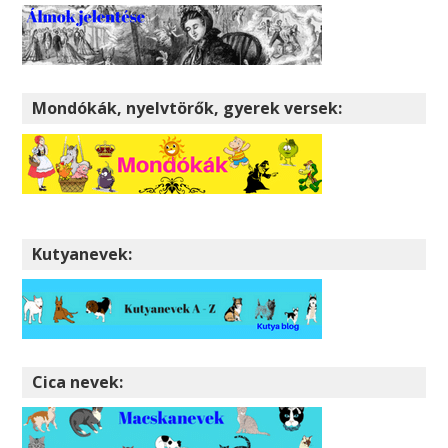
Mondókák, nyelvtörők, gyerek versek:
Kutyanevek:
Cica nevek: