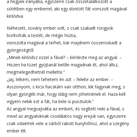
a hegyek irányába, egyszerre csak összetalálkozott a
sötétben egy emberrel, aki egy döntött fát vonszolt magával
kínlódva.
Kiéhezett, sovány ember volt, s csak szakadt rongyok
borították a testét, de mégis húzta,
vonszolta magával a terhet, bár majdnem összeroskadt a
gyöngeségtől.
„Minek kínlódsz ezzel a fával? – kérdezte meg az angyal. –
Hiszen ha tüzet gyújtanál belőle magadnak itt, ahol állsz,
megmelegedhetnél mellette.”
„Jaj, lelkem, nem tehetem én azt – felelte az ember. –
Asszonyom, s kicsi fiacskám van otthon, kik fagynak meg, s
olyan gyöngék már, hogy idáig nem jöhetnének el. Haza kell
vigyem nekik ezt a fát, ha bele is pusztulok.”
Az angyal megsajnálta az embert, és segített neki a fával, s
mivel az angyaloknak csodálatos nagy erejük van, egyszerre
csak odaértek vele a sárból rakott kunyhóhoz, ahol a szegény
ember élt.