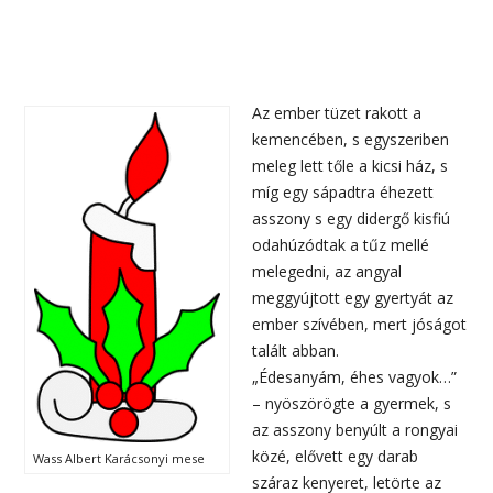
Az ember tüzet rakott a
kemencében, s egyszeriben
meleg lett tőle a kicsi ház, s
míg egy sápadtra éhezett
asszony s egy didergő kisfiú
odahúzódtak a tűz mellé
melegedni, az angyal
meggyújtott egy gyertyát az
ember szívében, mert jóságot
talált abban.
„Édesanyám, éhes vagyok…”
– nyöszörögte a gyermek, s
az asszony benyúlt a rongyai
közé, elővett egy darab
Wass Albert Karácsonyi mese
száraz kenyeret, letörte az