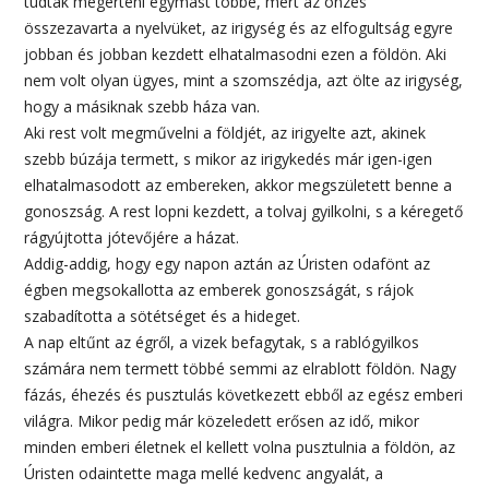
tudták megérteni egymást többé, mert az önzés
összezavarta a nyelvüket, az irigység és az elfogultság egyre
jobban és jobban kezdett elhatalmasodni ezen a földön. Aki
nem volt olyan ügyes, mint a szomszédja, azt ölte az irigység,
hogy a másiknak szebb háza van.
Aki rest volt megművelni a földjét, az irigyelte azt, akinek
szebb búzája termett, s mikor az irigykedés már igen-igen
elhatalmasodott az embereken, akkor megszületett benne a
gonoszság. A rest lopni kezdett, a tolvaj gyilkolni, s a kéregető
rágyújtotta jótevőjére a házat.
Addig-addig, hogy egy napon aztán az Úristen odafönt az
égben megsokallotta az emberek gonoszságát, s rájok
szabadította a sötétséget és a hideget.
A nap eltűnt az égről, a vizek befagytak, s a rablógyilkos
számára nem termett többé semmi az elrablott földön. Nagy
fázás, éhezés és pusztulás következett ebből az egész emberi
világra. Mikor pedig már közeledett erősen az idő, mikor
minden emberi életnek el kellett volna pusztulnia a földön, az
Úristen odaintette maga mellé kedvenc angyalát, a