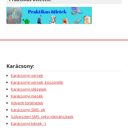
Karácsony:
Karácsonyi versek
Karácsonyi versek, köszöntők
Karácsonyi idézetek
Karácsonyi mesék
Adventi történetek
Karácsonyi SMS- ek
Szilveszteri SMS, újévi jókívánságok
Karácsonyi képek -1