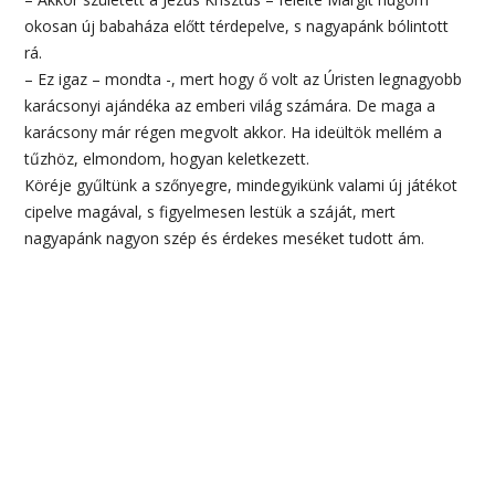
okosan új babaháza előtt térdepelve, s nagyapánk bólintott
rá.
– Ez igaz – mondta -, mert hogy ő volt az Úristen legnagyobb
karácsonyi ajándéka az emberi világ számára. De maga a
karácsony már régen megvolt akkor. Ha ideültök mellém a
tűzhöz, elmondom, hogyan keletkezett.
Köréje gyűltünk a szőnyegre, mindegyikünk valami új játékot
cipelve magával, s figyelmesen lestük a száját, mert
nagyapánk nagyon szép és érdekes meséket tudott ám.