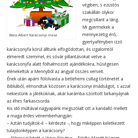
végiben, s ezüstös
szakállán olykor
megcsillant a láng.
Mi gyermekek a
mennyezetig érő,
Wass Albert Karácsonyi mese
gyertyafényben izzó
karácsonyfa körül álltunk elfogódottan, és izgalomtól
elmeredt szemmel, és sóvár pillantásokat vetve a
karácsonyfa alatt fölhalmozott ajándékokra, hűségesen
elénekeltük a Mennyből az angyal összes verseit.
Ének után apám fölolvasta a betlehemi csillag történetét a
Bibliából, elmondtuk közösen a karácsonyi imádságot, s azzal
nekiestünk a játékoknak, akár karámba szorított birkanyájnak
az éhes farkascsorda.
Kis idő múltával nagyapánk megszólalt ott a kandalló mellett
a maga érdes vénemberhangján:
– Aztán tudjátok-é – kérdezte -, hogy miképpen keletkezett
tulajdonképpen a karácsony?
– Akkor született a Jézus Krisztus – felelte Margit húgom