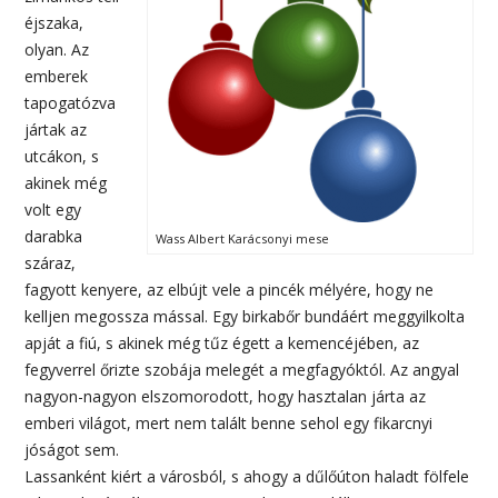
éjszaka,
olyan. Az
emberek
tapogatózva
jártak az
utcákon, s
akinek még
volt egy
darabka
Wass Albert Karácsonyi mese
száraz,
fagyott kenyere, az elbújt vele a pincék mélyére, hogy ne
kelljen megossza mással. Egy birkabőr bundáért meggyilkolta
apját a fiú, s akinek még tűz égett a kemencéjében, az
fegyverrel őrizte szobája melegét a megfagyóktól. Az angyal
nagyon-nagyon elszomorodott, hogy hasztalan járta az
emberi világot, mert nem talált benne sehol egy fikarcnyi
jóságot sem.
Lassanként kiért a városból, s ahogy a dűlőúton haladt fölfele