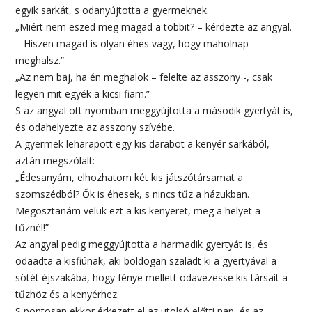
egyik sarkát, s odanyújtotta a gyermeknek.
„Miért nem eszed meg magad a többit? – kérdezte az angyal.
– Hiszen magad is olyan éhes vagy, hogy maholnap
meghalsz.”
„Az nem baj, ha én meghalok – felelte az asszony -, csak
legyen mit egyék a kicsi fiam.”
S az angyal ott nyomban meggyújtotta a második gyertyát is,
és odahelyezte az asszony szívébe.
A gyermek leharapott egy kis darabot a kenyér sarkából,
aztán megszólalt:
„Édesanyám, elhozhatom két kis játszótársamat a
szomszédból? Ők is éhesek, s nincs tűz a házukban.
Megosztanám velük ezt a kis kenyeret, meg a helyet a
tűznél!”
Az angyal pedig meggyújtotta a harmadik gyertyát is, és
odaadta a kisfiúnak, aki boldogan szaladt ki a gyertyával a
sötét éjszakába, hogy fénye mellett odavezesse kis társait a
tűzhöz és a kenyérhez.
S pontosan ekkor érkezett el az utolsó előtti nap, és az