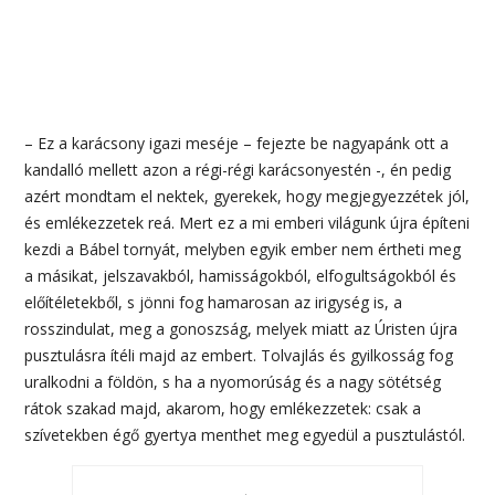
– Ez a karácsony igazi meséje – fejezte be nagyapánk ott a
kandalló mellett azon a régi-régi karácsonyestén -, én pedig
azért mondtam el nektek, gyerekek, hogy megjegyezzétek jól,
és emlékezzetek reá. Mert ez a mi emberi világunk újra építeni
kezdi a Bábel tornyát, melyben egyik ember nem értheti meg
a másikat, jelszavakból, hamisságokból, elfogultságokból és
előítéletekből, s jönni fog hamarosan az irigység is, a
rosszindulat, meg a gonoszság, melyek miatt az Úristen újra
pusztulásra ítéli majd az embert. Tolvajlás és gyilkosság fog
uralkodni a földön, s ha a nyomorúság és a nagy sötétség
rátok szakad majd, akarom, hogy emlékezzetek: csak a
szívetekben égő gyertya menthet meg egyedül a pusztulástól.