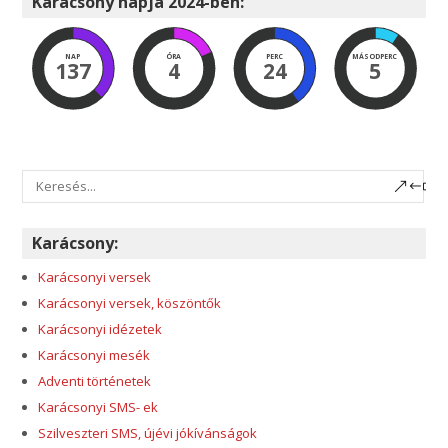
Karácsony napja 2024-ben:
NAP
ÓRA
PERC
MÁSODPERC
137
4
24
4
Karácsony:
Karácsonyi versek
Karácsonyi versek, köszöntők
Karácsonyi idézetek
Karácsonyi mesék
Adventi történetek
Karácsonyi SMS- ek
Szilveszteri SMS, újévi jókívánságok