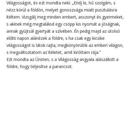
Világosságot, és ezt mondta neki: „Eridj le, hű szolgám, s
nézz körül a földön, melyet gonoszsága miatt pusztulásra
ítéltem. Vizsgálj meg minden embert, asszonyt és gyermeket,
s akinek még megtalálod egy csöpp kis nyomát a jóságnak,
annak gyújtsál gyertyát a szívében. Én pedig majd az utolsó
előtti napon alánézek a földre, s ha csak egy kicsike
világosságot is látok rajta, megkönyörülök az emberi világon,
s megváltoztatom az ítéletet, amit kiróttam rája.”
Ezt mondta az Úristen, s a Világosság angyala alászállott a
földre, hogy teljesítse a parancsot.