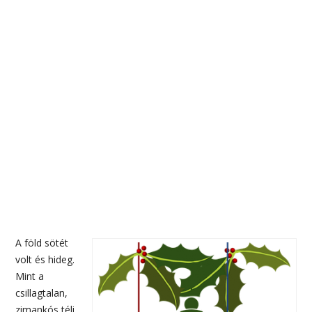
A föld sötét
volt és hideg.
Mint a
csillagtalan,
zimankós téli