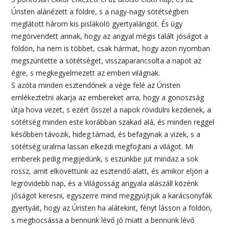
Úristen alánézett a földre, s a nagy-nagy sötétségben
meglátott három kis pislákoló gyertyalángot. És úgy
megörvendett annak, hogy az angyal mégis talált jóságot a
földön, ha nem is többet, csak hármat, hogy azon nyomban
megszüntette a sötétséget, visszaparancsolta a napot az
égre, s megkegyelmezett az emberi világnak.
S azóta minden esztendőnek a vége felé az Úristen
emlékeztetni akarja az embereket arra, hogy a gonoszság
útja hova vezet, s ezért ősszel a napok rövidülni kezdenek, a
sötétség minden este korábban szakad alá, és minden reggel
későbben távozik, hideg támad, és befagynak a vizek, s a
sötétség uralma lassan elkezdi megfojtani a világot. Mi
emberek pedig megijedünk, s eszünkbe jut mindaz a sok
rossz, amit elkövettünk az esztendő alatt, és amikor eljön a
legrövidebb nap, és a Világosság angyala alászáll közénk
jóságot keresni, egyszerre mind meggyújtjuk a karácsonyfák
gyertyáit, hogy az Úristen ha alátekint, fényt lásson a földön,
s megbocsássa a bennünk lévő jó miatt a bennünk lévő