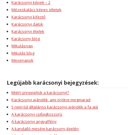
Karácsonyi képek – 2
Mézeskalács képes ötletek
Karácsonyi kifestő
Karácsonyi dalok
Karácsonyi ételek
Karácsony blog
Mikulásnap
Mikulás blog
Mesenapok
Legújabb karácsonyi bejegyzések:
Miért ünnepeljük a karácsonyt?
Karácsonyi ajándék, ami örökre megmarad
5 nem túl általános karácsonyi ajándék a fa alá
A karácsonyi csillagkoszorú
A karácsonyi angyalfény
A kandalló meséje karácsony éjjelén