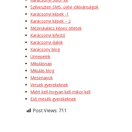
Szilveszteri SMS, újévi jókívánságok
Karácsonyi képek -1
Karácsonyi képek – 2
Mézeskalács képes ötletek
Karácsonyi kifestő
Karácsonyi dalok
Karácsony blog
Ünnepeink
Mikulásnap
Mikulás blog
Mesenapok
Versek gyerekeknek
Miért kell-hogyan kell-mikor kell
Esti mesék gyerekeknek
Post Views:
711