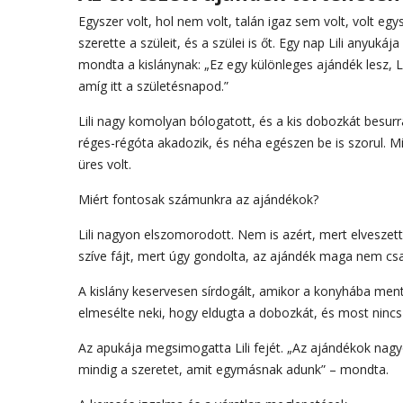
Egyszer volt, hol nem volt, talán igaz sem volt, volt egysz
szerette a szüleit, és a szülei is őt. Egy nap Lili anyuká
mondta a kislánynak: „Ez egy különleges ajándék lesz, Li
amíg itt a születésnapod.”
Lili nagy komolyan bólogatott, és a kis dobozkát besur
réges-régóta akadozik, és néha egészen be is szorul. Mi
üres volt.
Miért fontosak számunkra az ajándékok?
Lili nagyon elszomorodott. Nem is azért, mert elveszett
szíve fájt, mert úgy gondolta, az ajándék maga nem csa
A kislány keservesen sírdogált, amikor a konyhába ment, 
elmesélte neki, hogy eldugta a dobozkát, és most ninc
Az apukája megsimogatta Lili fejét. „Az ajándékok nag
mindig a szeretet, amit egymásnak adunk” – mondta.