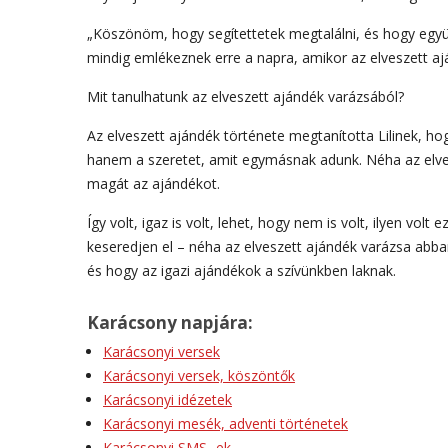
„Köszönöm, hogy segítettetek megtalálni, és hogy együtt
mindig emlékeznek erre a napra, amikor az elveszett aj
Mit tanulhatunk az elveszett ajándék varázsából?
Az elveszett ajándék története megtanította Lilinek, h
hanem a szeretet, amit egymásnak adunk. Néha az elves
magát az ajándékot.
Így volt, igaz is volt, lehet, hogy nem is volt, ilyen vol
keseredjen el – néha az elveszett ajándék varázsa abb
és hogy az igazi ajándékok a szívünkben laknak.
Karácsony napjára:
Karácsonyi versek
Karácsonyi versek, köszöntők
Karácsonyi idézetek
Karácsonyi mesék, adventi történetek
Karácsonyi SMS- ek