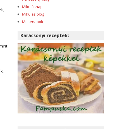
Mikulásnap
ek,
Mikulás blog
Mesenapok
Karácsonyi receptek:
mint
k,