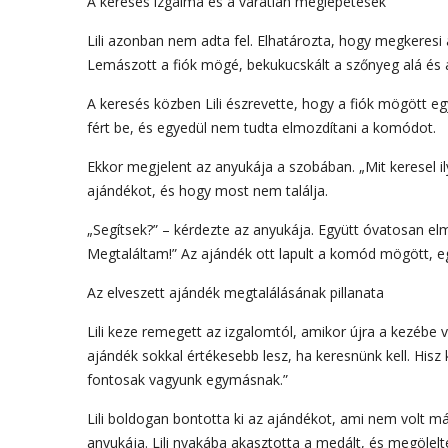
A keresés izgalma és a váratlan meglepetések
Lili azonban nem adta fel. Elhatározta, hogy megkeresi
Lemászott a fiók mögé, bekukucskált a szőnyeg alá és a
A keresés közben Lili észrevette, hogy a fiók mögött egy
fért be, és egyedül nem tudta elmozdítani a komódot.
Ekkor megjelent az anyukája a szobában. „Mit keresel ily
ajándékot, és hogy most nem találja.
„Segítsek?” – kérdezte az anyukája. Együtt óvatosan elmoz
Megtaláltam!” Az ajándék ott lapult a komód mögött, eg
Az elveszett ajándék megtalálásának pillanata
Lili keze remegett az izgalomtól, amikor újra a kezébe 
ajándék sokkal értékesebb lesz, ha keresnünk kell. Hisz
fontosak vagyunk egymásnak.”
Lili boldogan bontotta ki az ajándékot, ami nem volt má
anyukája. Lili nyakába akasztotta a medált, és megölelte