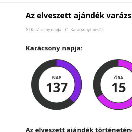
Az elveszett ajándék varáz
Karácsony napja
Karácsonyi mesék
Karácsony napja:
NAP
ÓRA
137
15
Az elveszett ajándék történeté