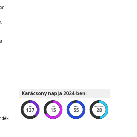
yon
a,
ja
Karácsony napja 2024-ben:
NAP
ÓRA
PERC
MÁSODPERC
137
15
55
27
ándék