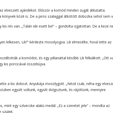
 az elveszett ajándékot. Először a komód minden zugát átkutatta.
 könyvek közé is. De a piros szalaggal átkötött dobozka sehol sem v
 kis rés van. „Talán ide esett be!” – gondolta izgatottan. De a keze 
en lelkesen, Lili?” kérdezte mosolyogva. Lili elmesélte, hová tette az
dították a komódot, és egy pillanattal később Lili felkiáltott: „Ott v
y kis porcicával összebújva.
vette a kis dobozt. Anyukája mosolygott. „Nézd csak, néha egy elvesz
 közben együtt voltunk, együtt dolgoztunk, és rájöttünk, mennyire
s, mint egy szívecske alakú medál. „Ez a szeretet jele” – mondta az
 szüleit.