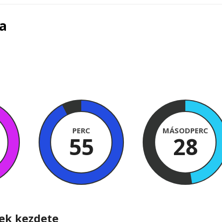
sa
PERC
MÁSODPERC
55
27
nek kezdete