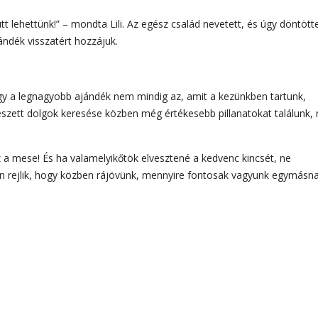
 lehettünk!” – mondta Lili. Az egész család nevetett, és úgy döntött
ándék visszatért hozzájuk.
ogy a legnagyobb ajándék nem mindig az, amit a kezünkben tartunk,
zett dolgok keresése közben még értékesebb pillanatokat találunk, 
t ez a mese! És ha valamelyikőtök elvesztené a kedvenc kincsét, ne
an rejlik, hogy közben rájövünk, mennyire fontosak vagyunk egymásna