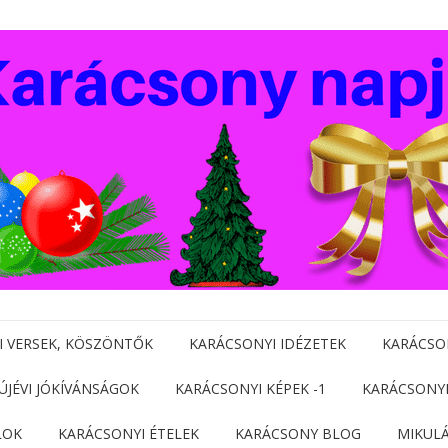
I VERSEK, KÖSZÖNTŐK
KARÁCSONYI IDÉZETEK
KARÁCSO
 ÚJÉVI JÓKÍVÁNSÁGOK
KARÁCSONYI KÉPEK -1
KARÁCSONYI
LOK
KARÁCSONYI ÉTELEK
KARÁCSONY BLOG
MIKUL