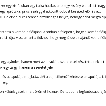
er egy kis faluban egy tarka házikó, ahol egy kislány élt, Lili. Lili nag
ja egy aprócska, piros szalaggal átkötött dobozt készített elő, és azt
li. De előbb el kell tenned biztonságos helyre, nehogy bárki megtalálj
rantotta a komódja fiókjába. Azonban elfelejtette, hogy a komód fiók
re Lili újra visszament a fiókhoz, hogy megnézze az ajándékot, a fiók
 egy ajándék, hanem mert az anyukája szeretettel készítette neki. Lili
k egy tárgy, hanem a szeretet jele.
és az apukája meglátta. „Mi a baj, Lilikém?” kérdezte az apukája. Lili
s meg.
yon különlegesek, mert örömet hoznak. De tudod, a legfontosabb aj