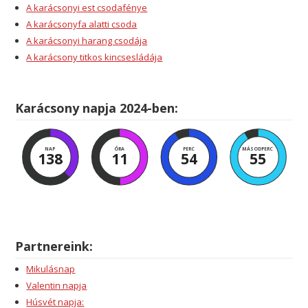
A karácsonyi est csodafénye
A karácsonyfa alatti csoda
A karácsonyi harang csodája
A karácsony titkos kincsesládája
Karácsony napja 2024-ben:
NAP
ÓRA
PERC
MÁSODPERC
138
11
54
54
Partnereink:
Mikulásnap
Valentin napja
Húsvét napja: