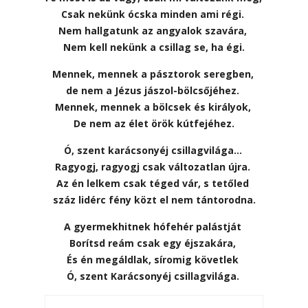
Csak nekünk ócska minden ami régi.
Nem hallgatunk az angyalok szavára,
Nem kell nekünk a csillag se, ha égi.
Mennek, mennek a pásztorok seregben,
de nem a Jézus jászol-bölcsőjéhez.
Mennek, mennek a bölcsek és királyok,
De nem az élet örök kútfejéhez.
Ó, szent karácsonyéj csillagvilága…
Ragyogj, ragyogj csak változatlan újra.
Az én lelkem csak téged vár, s tetőled
száz lidérc fény közt el nem tántorodna.
A gyermekhitnek hófehér palástját
Borítsd reám csak egy éjszakára,
És én megáldlak, síromig követlek
Ó, szent Karácsonyéj csillagvilága.