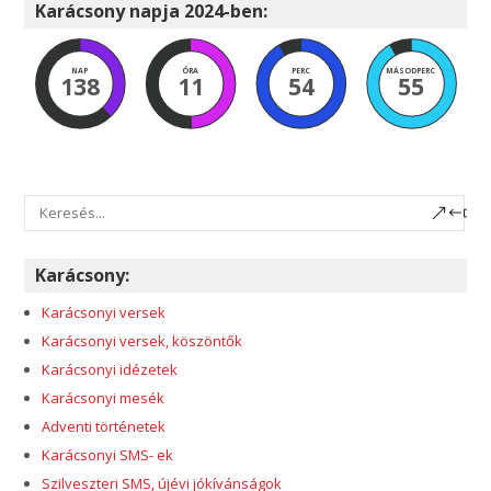
Karácsony napja 2024-ben:
NAP
ÓRA
PERC
MÁSODPERC
138
11
54
54
Karácsony:
Karácsonyi versek
Karácsonyi versek, köszöntők
Karácsonyi idézetek
Karácsonyi mesék
Adventi történetek
Karácsonyi SMS- ek
Szilveszteri SMS, újévi jókívánságok