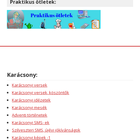
Praktikus ötletek:
Karácsony:
Karácsonyi versek
Karácsonyi versek, köszöntők
Karácsonyi idézetek
Karácsonyi mesék
Adventi történetek
Karácsonyi SMS- ek
Szilveszteri SMS, újévi jókívánságok
Karácsonyi képek -1