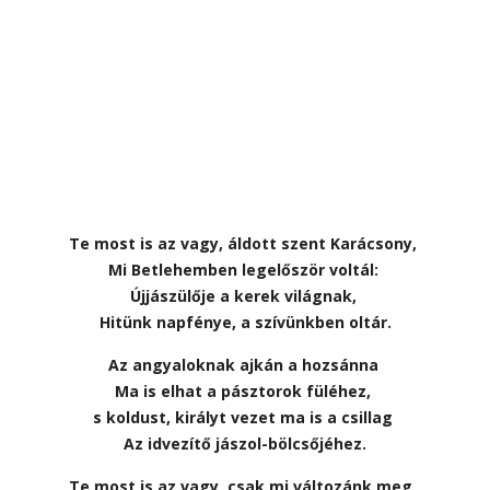
Te most is az vagy, áldott szent Karácsony,
Mi Betlehemben legelőször voltál:
Újjászülője a kerek világnak,
Hitünk napfénye, a szívünkben oltár.
Az angyaloknak ajkán a hozsánna
Ma is elhat a pásztorok füléhez,
s koldust, királyt vezet ma is a csillag
Az idvezítő jászol-bölcsőjéhez.
Te most is az vagy, csak mi változánk meg,