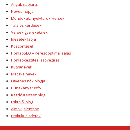
Anyák napjára:
Neved napja
Mondókák, nyelvtörők, versek
Találós kérdések
Versek gyerekeknek
Idézetek lapja
Köszöntések
HonlapSEO – Keresőoptimalizálás
Honlapkészítés, szövegírás
Kutyanevek
Macska nevek
Ötvenes nők blogja
Dunakanyar info
Kezdő Kertész blog
Esküvői blog
Álmok jelentése
Praktikus ötletek