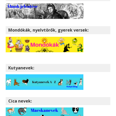
Mondókák, nyelvtörők, gyerek versek:
Kutyanevek:
Cica nevek: