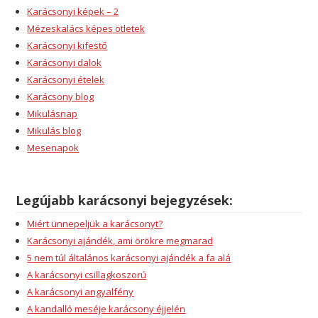
Karácsonyi képek – 2
Mézeskalács képes ötletek
Karácsonyi kifestő
Karácsonyi dalok
Karácsonyi ételek
Karácsony blog
Mikulásnap
Mikulás blog
Mesenapok
Legújabb karácsonyi bejegyzések:
Miért ünnepeljük a karácsonyt?
Karácsonyi ajándék, ami örökre megmarad
5 nem túl általános karácsonyi ajándék a fa alá
A karácsonyi csillagkoszorú
A karácsonyi angyalfény
A kandalló meséje karácsony éjjelén