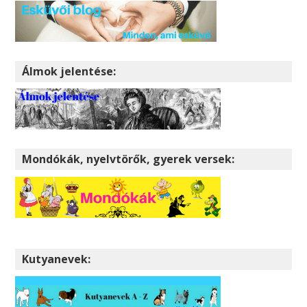
Álmok jelentése:
Mondókák, nyelvtörők, gyerek versek:
Kutyanevek: