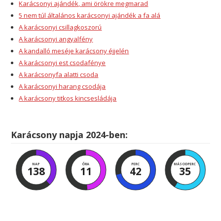
Karácsonyi ajándék, ami örökre megmarad
5 nem túl általános karácsonyi ajándék a fa alá
A karácsonyi csillagkoszorú
A karácsonyi angyalfény
A kandalló meséje karácsony éjjelén
A karácsonyi est csodafénye
A karácsonyfa alatti csoda
A karácsonyi harang csodája
A karácsony titkos kincsesládája
Karácsony napja 2024-ben:
NAP
ÓRA
PERC
MÁSODPERC
138
11
42
34