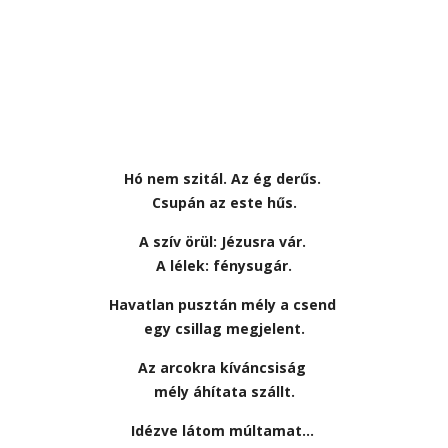
Hó nem szitál. Az ég derűs.
Csupán az este hűs.
A szív örül: Jézusra vár.
A lélek: fénysugár.
Havatlan pusztán mély a csend
egy csillag megjelent.
Az arcokra kíváncsiság
mély áhítata szállt.
Idézve látom múltamat…