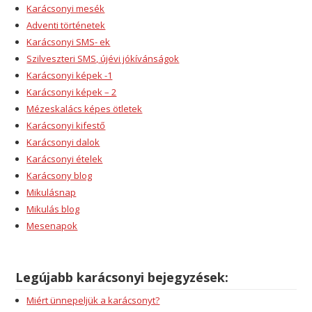
Karácsonyi mesék
Adventi történetek
Karácsonyi SMS- ek
Szilveszteri SMS, újévi jókívánságok
Karácsonyi képek -1
Karácsonyi képek – 2
Mézeskalács képes ötletek
Karácsonyi kifestő
Karácsonyi dalok
Karácsonyi ételek
Karácsony blog
Mikulásnap
Mikulás blog
Mesenapok
Legújabb karácsonyi bejegyzések:
Miért ünnepeljük a karácsonyt?