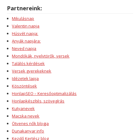
Partnereink:
Mikulásnap
Valentin napja
Húsvét napja:
Anyák napjára:
Neved napja
Mondókák, nyelvtörők, versek
Találós kérdések
Versek gyerekeknek
Idézetek lapja
Köszöntések
HonlapSEO – Keresőoptimalizálás
Honlapkészítés, szövegírás
Kutyanevek
Macska nevek
Ötvenes nők blogja
Dunakanyar info
Kezdő Kertész blog