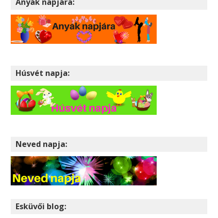
Anyák napjára:
Húsvét napja:
Neved napja:
Esküvői blog: