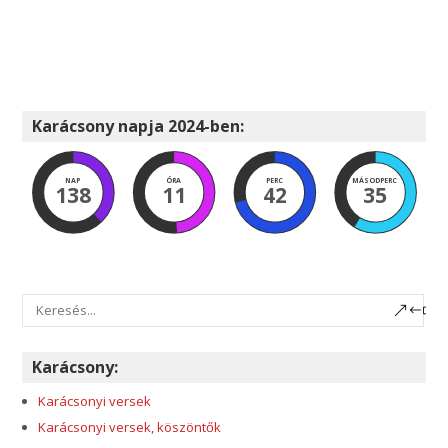
Karácsony napja 2024-ben:
NAP
ÓRA
PERC
MÁSODPERC
138
11
42
34
Karácsony:
Karácsonyi versek
Karácsonyi versek, köszöntők