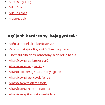
Karácsony blog
Mikulásnap
Mikulás blog
Mesenapok
Legújabb karácsonyi bejegyzések:
Miért ünnepeljük a karácsonyt?
Karácsonyi ajándék, ami örökre megmarad
5 nem túl általános karácsonyi ajándék a fa alá
A karácsonyi csillagkoszorú
A karácsonyi angyalfény
A kandalló meséje karácsony éjjelén
A karácsonyi est csodafénye
A karácsonyfa alatti csoda
A karácsonyi harang csodája
A karácsony titkos kincsesládája