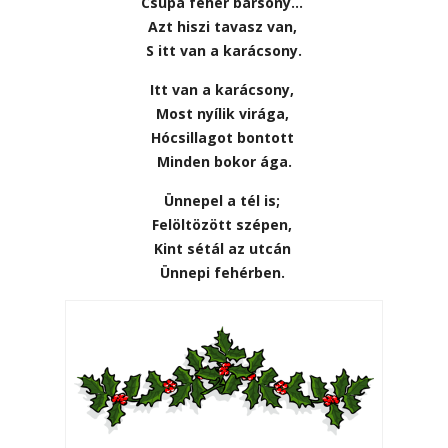
Csupa fehér bársony…
Azt hiszi tavasz van,
S itt van a karácsony.
Itt van a karácsony,
Most nyílik virága,
Hócsillagot bontott
Minden bokor ága.
Ünnepel a tél is;
Felöltözött szépen,
Kint sétál az utcán
Ünnepi fehérben.