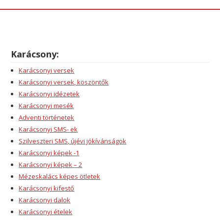
Karácsony:
Karácsonyi versek
Karácsonyi versek, köszöntők
Karácsonyi idézetek
Karácsonyi mesék
Adventi történetek
Karácsonyi SMS- ek
Szilveszteri SMS, újévi jókívánságok
Karácsonyi képek -1
Karácsonyi képek – 2
Mézeskalács képes ötletek
Karácsonyi kifestő
Karácsonyi dalok
Karácsonyi ételek