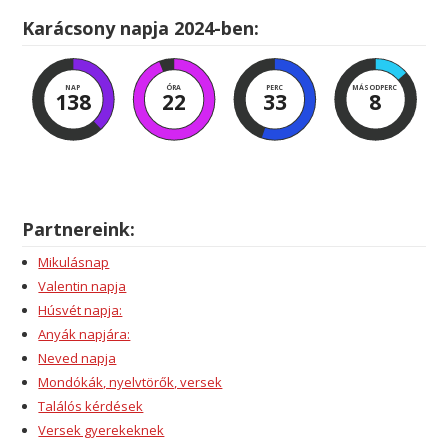
Karácsony napja 2024-ben:
NAP
ÓRA
PERC
MÁSODPERC
138
22
33
7
Partnereink:
Mikulásnap
Valentin napja
Húsvét napja:
Anyák napjára:
Neved napja
Mondókák, nyelvtörők, versek
Találós kérdések
Versek gyerekeknek