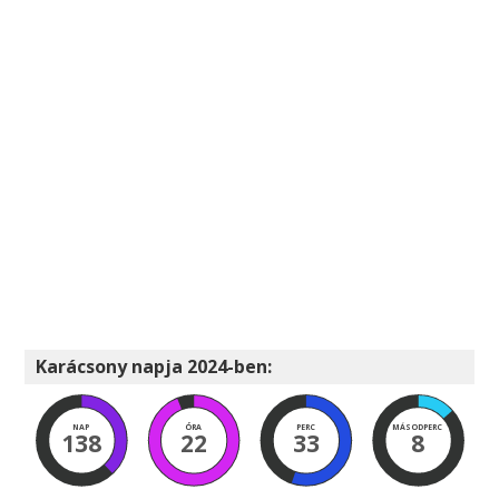
Karácsony napja 2024-ben:
NAP
ÓRA
PERC
MÁSODPERC
138
22
33
7