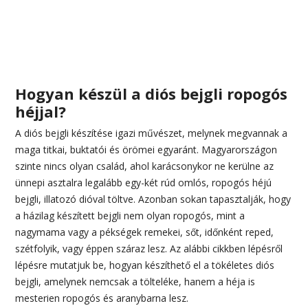
Hogyan készül a diós bejgli ropogós
héjjal?
A diós bejgli készítése igazi művészet, melynek megvannak a
maga titkai, buktatói és örömei egyaránt. Magyarországon
szinte nincs olyan család, ahol karácsonykor ne kerülne az
ünnepi asztalra legalább egy-két rúd omlós, ropogós héjú
bejgli, illatozó dióval töltve. Azonban sokan tapasztalják, hogy
a házilag készített bejgli nem olyan ropogós, mint a
nagymama vagy a pékségek remekei, sőt, időnként reped,
szétfolyik, vagy éppen száraz lesz. Az alábbi cikkben lépésről
lépésre mutatjuk be, hogyan készíthető el a tökéletes diós
bejgli, amelynek nemcsak a tölteléke, hanem a héja is
mesterien ropogós és aranybarna lesz.