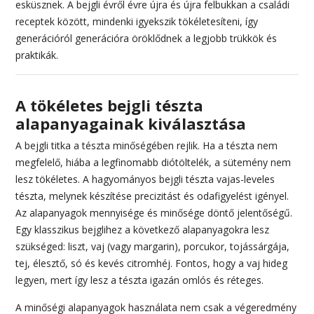
esküsznek. A bejgli évről évre újra és újra felbukkan a családi
receptek között, mindenki igyekszik tökéletesíteni, így
generációról generációra öröklődnek a legjobb trükkök és
praktikák.
A tökéletes bejgli tészta
alapanyagainak kiválasztása
A bejgli titka a tészta minőségében rejlik. Ha a tészta nem
megfelelő, hiába a legfinomabb diótöltelék, a sütemény nem
lesz tökéletes. A hagyományos bejgli tészta vajas-leveles
tészta, melynek készítése precizitást és odafigyelést igényel.
Az alapanyagok mennyisége és minősége döntő jelentőségű.
Egy klasszikus bejglihez a következő alapanyagokra lesz
szükséged: liszt, vaj (vagy margarin), porcukor, tojássárgája,
tej, élesztő, só és kevés citromhéj. Fontos, hogy a vaj hideg
legyen, mert így lesz a tészta igazán omlós és réteges.
A minőségi alapanyagok használata nem csak a végeredmény