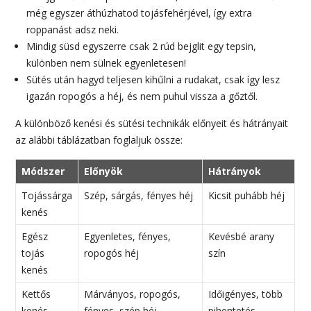
még egyszer áthúzhatod tojásfehérjével, így extra
roppanást adsz neki.
Mindig süsd egyszerre csak 2 rúd bejglit egy tepsin,
különben nem sülnek egyenletesen!
Sütés után hagyd teljesen kihűlni a rudakat, csak így lesz
igazán ropogós a héj, és nem puhul vissza a gőztől.
A különböző kenési és sütési technikák előnyeit és hátrányait
az alábbi táblázatban foglaljuk össze:
Módszer
Előnyök
Hátrányok
Tojássárga
Szép, sárgás, fényes héj
Kicsit puhább héj
kenés
Egész
Egyenletes, fényes,
Kevésbé arany
tojás
ropogós héj
szín
kenés
Kettős
Márványos, ropogós,
Időigényes, több
kenés
fényes, szép héj
pihentetés