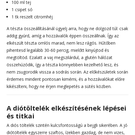
100 ml tej
1 csipet só
1 tk reszelt citromhéj
A tészta összeállításánál ügyelj arra, hogy ne dolgozd túl: csak
addig gyúrd, amíg a hozzávalók éppen összeállnak. Így az
elkészült tészta omlós marad, nem lesz rágós. Hűtőben
pihentesd legalább 30-60 percig, mielőtt kinyújtod és
megtöltöd. Ezalatt a vaj megszilárdul, a glutén hálózat
összehúzódik, így a tészta könnyebben kezelhető lesz, és
nem zsugorodik vissza a sodrás során. Az előkészületek során
érdemes mindent pontosan kimérni, és a hozzávalókat előre
kikészíteni, hogy ne érjen meglepetés a sütés közben.
A diótöltelék elkészítésének lépései
és titkai
A diós töltelék szintén kulcsfontosságú a bejgli sikerében. A jó
diótöltelék egyszerre szaftos, ízekben gazdag, de nem vizes,