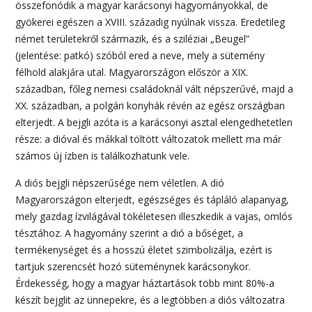
összefonódik a magyar karácsonyi hagyományokkal, de
gyökerei egészen a XVIII. századig nyúlnak vissza. Eredetileg
német területekről származik, és a sziléziai „Beugel”
(jelentése: patkó) szóból ered a neve, mely a sütemény
félhold alakjára utal. Magyarországon először a XIX.
században, főleg nemesi családoknál vált népszerűvé, majd a
XX. században, a polgári konyhák révén az egész országban
elterjedt. A bejgli azóta is a karácsonyi asztal elengedhetetlen
része: a dióval és mákkal töltött változatok mellett ma már
számos új ízben is találkozhatunk vele.
A diós bejgli népszerűsége nem véletlen. A dió
Magyarországon elterjedt, egészséges és tápláló alapanyag,
mely gazdag ízvilágával tökéletesen illeszkedik a vajas, omlós
tésztához. A hagyomány szerint a dió a bőséget, a
termékenységet és a hosszú életet szimbolizálja, ezért is
tartjuk szerencsét hozó süteménynek karácsonykor.
Érdekesség, hogy a magyar háztartások több mint 80%-a
készít bejglit az ünnepekre, és a legtöbben a diós változatra