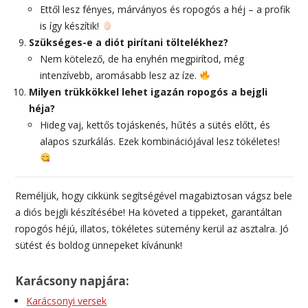
Ettől lesz fényes, márványos és ropogós a héj – a profik
is így készítik!
Szükséges-e a diót pirítani töltelékhez?
Nem kötelező, de ha enyhén megpirítod, még
intenzívebb, aromásabb lesz az íze.
Milyen trükkökkel lehet igazán ropogós a bejgli
héja?
Hideg vaj, kettős tojáskenés, hűtés a sütés előtt, és
alapos szurkálás. Ezek kombinációjával lesz tökéletes!
Reméljük, hogy cikkünk segítségével magabiztosan vágsz bele
a diós bejgli készítésébe! Ha követed a tippeket, garantáltan
ropogós héjú, illatos, tökéletes sütemény kerül az asztalra. Jó
sütést és boldog ünnepeket kívánunk!
Karácsony napjára:
Karácsonyi versek