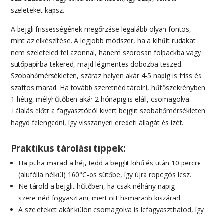
szeleteket kapsz.
A bejgli frissességének megőrzése legalább olyan fontos,
mint az elkészítése. A legjobb módszer, ha a kihűlt rudakat
nem szeleteled fel azonnal, hanem szorosan folpackba vagy
sütőpapírba tekered, majd légmentes dobozba teszed.
Szobahőmérsékleten, száraz helyen akár 4-5 napig is friss és
szaftos marad. Ha tovább szeretnéd tárolni, hűtőszekrényben
1 hétig, mélyhűtőben akár 2 hónapig is eláll, csomagolva.
Tálalás előtt a fagyasztóból kivett bejglit szobahőmérsékleten
hagyd felengedni, így visszanyeri eredeti állagát és ízét.
Praktikus tárolási tippek:
Ha puha marad a héj, tedd a bejglit kihűlés után 10 percre
(alufólia nélkül) 160°C-os sütőbe, így újra ropogós lesz.
Ne tárold a bejglit hűtőben, ha csak néhány napig
szeretnéd fogyasztani, mert ott hamarabb kiszárad.
A szeleteket akár külön csomagolva is lefagyaszthatod, így