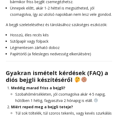
bármikor friss bejglit csemegézhetsz.
Ünnepek előtt, akár 1-2 héttel is megsütheted, jól
csomagolva, így az utolsó napokban nem lesz vele gondod.
A bejgli szeleteléséhez és tárolásához szükséges eszközök:
Hosszú, éles recés kés
Sütőpapír vagy folpack
Légmentesen zárható doboz
Papírtörlő (a felesleges nedvesség elkerülésére)
Gyakran ismételt kérdések (FAQ) a
diós bejgli készítéséről
Meddig marad friss a bejgli?
Szobahőmérsékleten, jól csomagolva akár 4-5 napig,
hűtőben 1 hétig, fagyasztva 2 hónapig is eláll.
Miért reped meg a bejgli teteje?
Túl sok töltelék, túl szoros tekerés, vagy kevés szurkálás