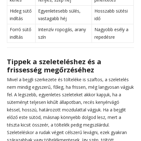
Hideg sütő
Egyenletesebb sülés,
Hosszabb sütési
indítás
vastagabb héj
idő
Forró sütő
Intenzív ropogás, arany
Nagyobb esély a
indítás
szín
repedésre
Tippek a szeleteléshez és a
frissesség megőrzéséhez
Mivel a bejgli szerkezete és tölteléke is szaftos, a szeletelés
nem mindig egyszerű, főleg, ha frissen, még langyosan vágjuk
fel. A legszebb, egyenletes szeleteket akkor kapjuk, ha a
süteményt teljesen kihűlt állapotban, recés kenyérvágó
késsel, hosszú, határozott mozdulattal vágjuk. Ha a bejglit
előző este sütöd, másnap könnyebb dolgod lesz, mert a
tészta kicsit összeér, a töltelék pedig megszilárdul.
Szeleteléskor a rudak végeit célszerű levágni, ezek gyakran
szárazabbak vagy töltelékmentesek, így szép, töltött