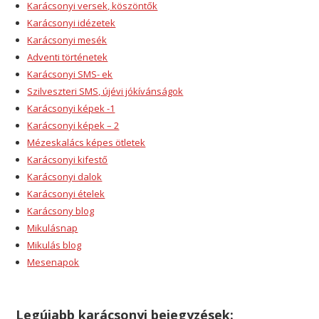
Karácsonyi versek, köszöntők
Karácsonyi idézetek
Karácsonyi mesék
Adventi történetek
Karácsonyi SMS- ek
Szilveszteri SMS, újévi jókívánságok
Karácsonyi képek -1
Karácsonyi képek – 2
Mézeskalács képes ötletek
Karácsonyi kifestő
Karácsonyi dalok
Karácsonyi ételek
Karácsony blog
Mikulásnap
Mikulás blog
Mesenapok
Legújabb karácsonyi bejegyzések: