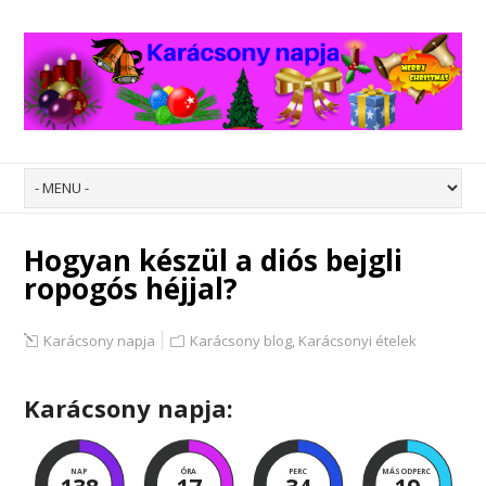
Hogyan készül a diós bejgli
ropogós héjjal?
Karácsony napja
Karácsony blog
,
Karácsonyi ételek
Karácsony napja:
NAP
ÓRA
PERC
MÁSODPERC