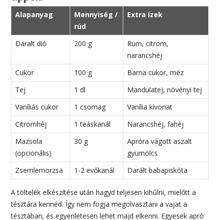
Alapanyag
Mennyiség /
Extra ízek
rúd
Daralt dió
200 g
Rum, citrom,
narancshéj
Cukor
100 g
Barna cukor, méz
Tej
1 dl
Mandulatej, növényi tej
Vaníliás cukor
1 csomag
Vanília kivonat
Citromhéj
1 teáskanál
Narancshéj, fahéj
Mazsola
30 g
Apróra vágott aszalt
(opcionális)
gyümölcs
Zsemlemorzsa
1-2 evőkanál
Darált babapiskóta
A töltelék elkészítése után hagyd teljesen kihűlni, mielőtt a
tésztára kennéd. Így nem fogja megolvasztani a vajat a
tésztában, és egyenletesen lehet majd elkenni. Egyesek apró