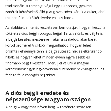
tradicionális süteményt. Végül egy 10 pontos, gyakran
ismételt kérdésekből álló (FAQ) szekcióval zárjuk a cikket, ahol
minden felmerülő kételyedre választ kapsz.
Az alábbiakban tehát részletesen bemutatjuk, hogyan készül a
tökéletes diós bejgli ropogós héjjal. Tarts velünk, és válj te is
a bejgli-készítés mesterévé – akár a családod, akár baráti
köröd örömére! A cikkből megtudhatod, hogyan lehet
örömteli élménnyé tenni a bejgli sütését, mik az elkerülendő
hibák, és hogyan lehet minden évben egyre szebb és
finomabb bejglit készíteni. Merülj el velünk a magyar
karácsonyok egyik legkedveltebb süteményének világában, és
fedezd fel a ropogós héj titkát!
A diós bejgli eredete és
népszerűsége Magyarországon
A bejgli – vagy más néven beigli – története szorosan