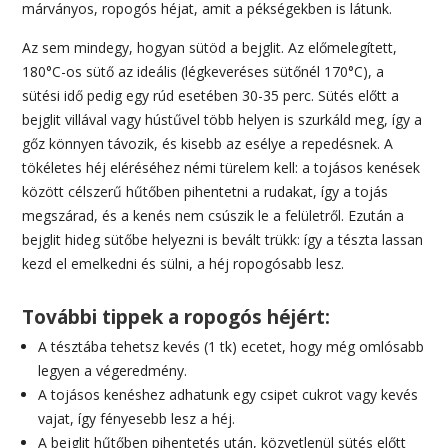
márványos, ropogós héjat, amit a pékségekben is látunk.
Az sem mindegy, hogyan sütöd a bejglit. Az előmelegített,
180°C-os sütő az ideális (légkeveréses sütőnél 170°C), a
sütési idő pedig egy rúd esetében 30-35 perc. Sütés előtt a
bejglit villával vagy hústűvel több helyen is szurkáld meg, így a
gőz könnyen távozik, és kisebb az esélye a repedésnek. A
tökéletes héj eléréséhez némi türelem kell: a tojásos kenések
között célszerű hűtőben pihentetni a rudakat, így a tojás
megszárad, és a kenés nem csúszik le a felületről. Ezután a
bejglit hideg sütőbe helyezni is bevált trükk: így a tészta lassan
kezd el emelkedni és sülni, a héj ropogósabb lesz.
További tippek a ropogós héjért:
A tésztába tehetsz kevés (1 tk) ecetet, hogy még omlósabb
legyen a végeredmény.
A tojásos kenéshez adhatunk egy csipet cukrot vagy kevés
vajat, így fényesebb lesz a héj.
A bejglit hűtőben pihentetés után, közvetlenül sütés előtt