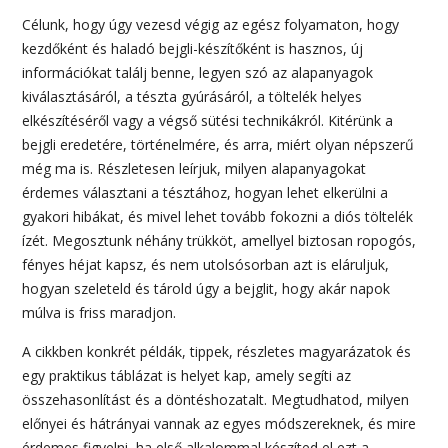
Célunk, hogy úgy vezesd végig az egész folyamaton, hogy
kezdőként és haladó bejgli-készítőként is hasznos, új
információkat találj benne, legyen szó az alapanyagok
kiválasztásáról, a tészta gyúrásáról, a töltelék helyes
elkészítéséről vagy a végső sütési technikákról. Kitérünk a
bejgli eredetére, történelmére, és arra, miért olyan népszerű
még ma is. Részletesen leírjuk, milyen alapanyagokat
érdemes választani a tésztához, hogyan lehet elkerülni a
gyakori hibákat, és mivel lehet tovább fokozni a diós töltelék
ízét. Megosztunk néhány trükköt, amellyel biztosan ropogós,
fényes héjat kapsz, és nem utolsósorban azt is eláruljuk,
hogyan szeleteld és tárold úgy a bejglit, hogy akár napok
múlva is friss maradjon.
A cikkben konkrét példák, tippek, részletes magyarázatok és
egy praktikus táblázat is helyet kap, amely segíti az
összehasonlítást és a döntéshozatalt. Megtudhatod, milyen
előnyei és hátrányai vannak az egyes módszereknek, és mire
érdemes figyelni, ha első alkalommal készíted el ezt a