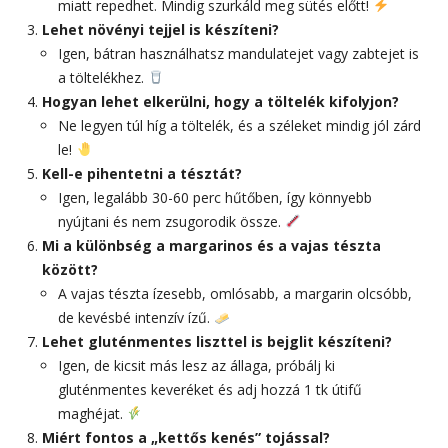
miatt repedhet. Mindig szurkáld meg sütés előtt!
Lehet növényi tejjel is készíteni?
Igen, bátran használhatsz mandulatejet vagy zabtejet is
a töltelékhez.
Hogyan lehet elkerülni, hogy a töltelék kifolyjon?
Ne legyen túl híg a töltelék, és a széleket mindig jól zárd
le!
Kell-e pihentetni a tésztát?
Igen, legalább 30-60 perc hűtőben, így könnyebb
nyújtani és nem zsugorodik össze.
Mi a különbség a margarinos és a vajas tészta
között?
A vajas tészta ízesebb, omlósabb, a margarin olcsóbb,
de kevésbé intenzív ízű.
Lehet gluténmentes liszttel is bejglit készíteni?
Igen, de kicsit más lesz az állaga, próbálj ki
gluténmentes keveréket és adj hozzá 1 tk útifű
maghéjat.
Miért fontos a „kettős kenés” tojással?