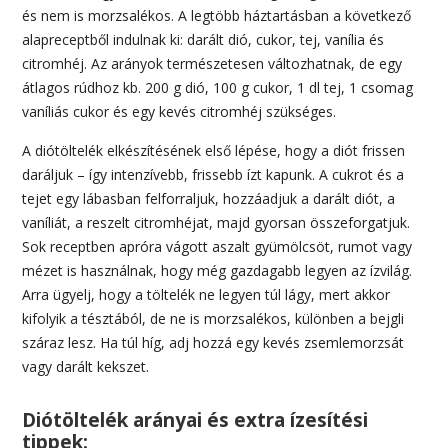
és nem is morzsalékos. A legtöbb háztartásban a következő
alapreceptből indulnak ki: darált dió, cukor, tej, vanília és
citromhéj. Az arányok természetesen változhatnak, de egy
átlagos rúdhoz kb. 200 g dió, 100 g cukor, 1 dl tej, 1 csomag
vaníliás cukor és egy kevés citromhéj szükséges.
A diótöltelék elkészítésének első lépése, hogy a diót frissen
daráljuk – így intenzívebb, frissebb ízt kapunk. A cukrot és a
tejet egy lábasban felforraljuk, hozzáadjuk a darált diót, a
vaníliát, a reszelt citromhéjat, majd gyorsan összeforgatjuk.
Sok receptben apróra vágott aszalt gyümölcsöt, rumot vagy
mézet is használnak, hogy még gazdagabb legyen az ízvilág.
Arra ügyelj, hogy a töltelék ne legyen túl lágy, mert akkor
kifolyik a tésztából, de ne is morzsalékos, különben a bejgli
száraz lesz. Ha túl híg, adj hozzá egy kevés zsemlemorzsát
vagy darált kekszet.
Diótöltelék arányai és extra ízesítési
tippek: