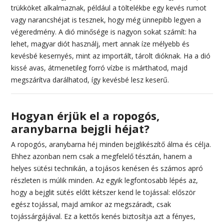
trükköket alkalmaznak, például a töltelékbe egy kevés rumot
vagy narancshéjat is tesznek, hogy még ünnepibb legyen a
végeredmény. A dió minősége is nagyon sokat számít: ha
lehet, magyar diót használj, mert annak íze mélyebb és
kevésbé kesernyés, mint az importált, tárolt dióknak. Ha a dió
kissé avas, átmenetileg forró vízbe is márthatod, majd
megszárítva darálhatod, így kevésbé lesz keserű.
Hogyan érjük el a ropogós,
aranybarna bejgli héjat?
A ropogós, aranybarna héj minden bejglikészítő álma és célja.
Ehhez azonban nem csak a megfelelő tésztán, hanem a
helyes sütési technikán, a tojásos kenésen és számos apró
részleten is múlik minden. Az egyik legfontosabb lépés az,
hogy a bejglit sütés előtt kétszer kend le tojással: először
egész tojással, majd amikor az megszáradt, csak
tojássárgájával. Ez a kettős kenés biztosítja azt a fényes,