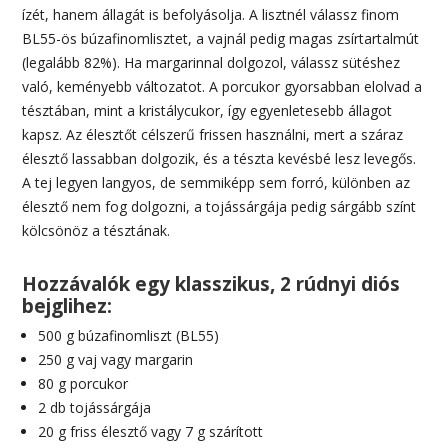
ízét, hanem állagát is befolyásolja. A lisztnél válassz finom
BL55-ös búzafinomlisztet, a vajnál pedig magas zsírtartalmút
(legalább 82%). Ha margarinnal dolgozol, válassz sütéshez
való, keményebb változatot. A porcukor gyorsabban elolvad a
tésztában, mint a kristálycukor, így egyenletesebb állagot
kapsz. Az élesztőt célszerű frissen használni, mert a száraz
élesztő lassabban dolgozik, és a tészta kevésbé lesz levegős.
A tej legyen langyos, de semmiképp sem forró, különben az
élesztő nem fog dolgozni, a tojássárgája pedig sárgább színt
kölcsönöz a tésztának.
Hozzávalók egy klasszikus, 2 rúdnyi diós
bejglihez:
500 g búzafinomliszt (BL55)
250 g vaj vagy margarin
80 g porcukor
2 db tojássárgája
20 g friss élesztő vagy 7 g szárított