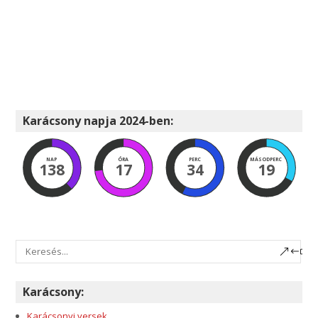
Karácsony napja 2024-ben:
NAP
ÓRA
PERC
MÁSODPERC
138
17
34
18
Karácsony:
Karácsonyi versek