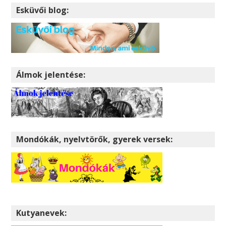
Esküvői blog:
Álmok jelentése:
Mondókák, nyelvtörők, gyerek versek:
Kutyanevek: