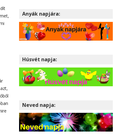
dít
Anyák napjára:
lmet,
ami
Húsvét napja:
ár
azt,
dőből
lóban
Neved napja:
mire