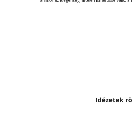
amikor az idegenség hirtelen ismerőssé válik, am
Idézetek r