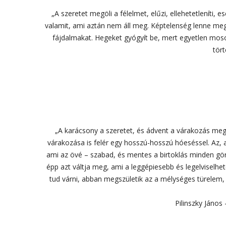
„A szeretet megöli a félelmet, elűzi, ellehetetleníti, e
valamit, ami aztán nem áll meg. Képtelenség lenne megáll
fájdalmakat. Hegeket gyógyít be, mert egyetlen mosoly
tört
„A karácsony a szeretet, és ádvent a várakozás megs
várakozása is felér egy hosszú-hosszú hóeséssel. Az, a
ami az övé – szabad, és mentes a birtoklás minden görcs
épp azt váltja meg, ami a leggépiesebb és legelviselhe
tud várni, abban megszületik az a mélységes türelem
Pilinszky János