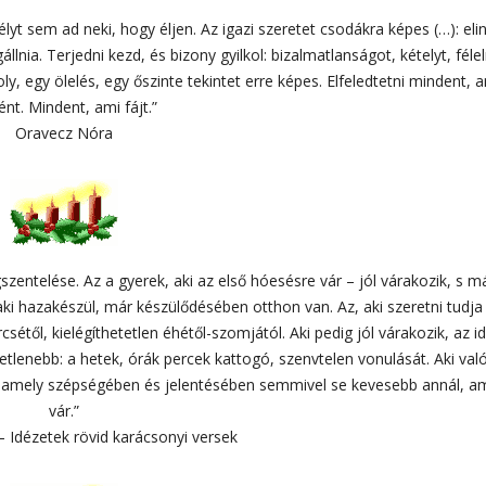
sélyt sem ad neki, hogy éljen. Az igazi szeretet csodákra képes (…): elin
nia. Terjedni kezd, és bizony gyilkol: bizalmatlanságot, kételyt, féle
, egy ölelés, egy őszinte tekintet erre képes. Elfeledtetni mindent, 
ént. Mindent, ami fájt.”
Oravecz Nóra
zentelése. Az a gyerek, aki az első hóesésre vár – jól várakozik, s m
ki hazakészül, már készülődésében otthon van. Az, aki szeretni tudja 
étől, kielégíthetetlen éhétől-szomjától. Aki pedig jól várakozik, az i
tetlenebb: a hetek, órák percek kattogó, szenvtelen vonulását. Aki va
, amely szépségében és jelentésében semmivel se kevesebb annál, a
vár.”
 – Idézetek rövid karácsonyi versek