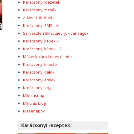
Karácsonyi idézetek
Karácsonyi mesék
Adventi történetek
Karácsonyi SMS- ek
Szilveszteri SMS, újévi jókívánságok
Karácsonyi képek -1
Karácsonyi képek – 2
Mézeskalács képes ötletek
Karácsonyi kifestő
Karácsonyi dalok
Karácsonyi ételek
Karácsony blog
Mikulásnap
Mikulás blog
Mesenapok
Karácsonyi receptek: