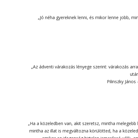
„Jó néha gyereknek lenni, és mikor lenne jobb, mi
„Az ádventi várakozás lényege szerint: várakozás arr
után
Pilinszky János
„Ha a közeledben van, akit szeretsz, mintha melegebb 
mintha az illat is megváltozna körülötted, ha a közele