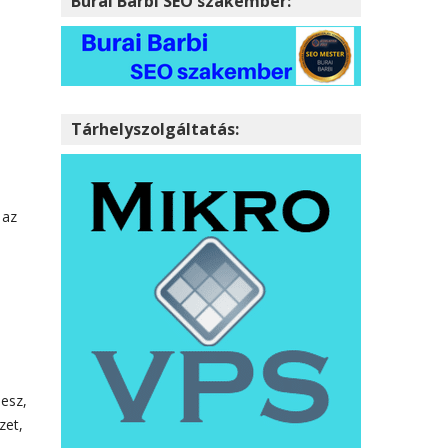
Burai Barbi SEO szakember:
Tárhelyszolgáltatás:
 az
lesz,
zet,