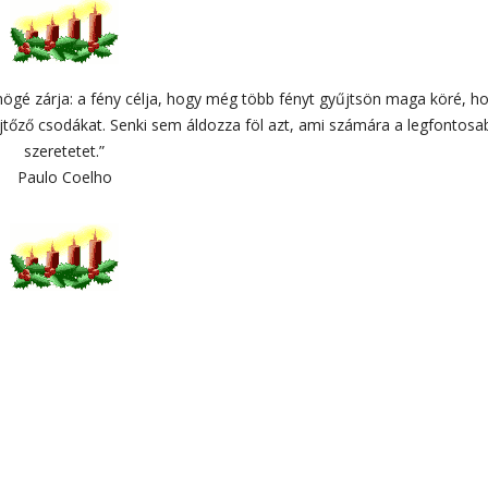
mögé zárja: a fény célja, hogy még több fényt gyűjtsön maga köré, h
tőző csodákat. Senki sem áldozza föl azt, ami számára a legfontosa
szeretetet.”
Paulo Coelho