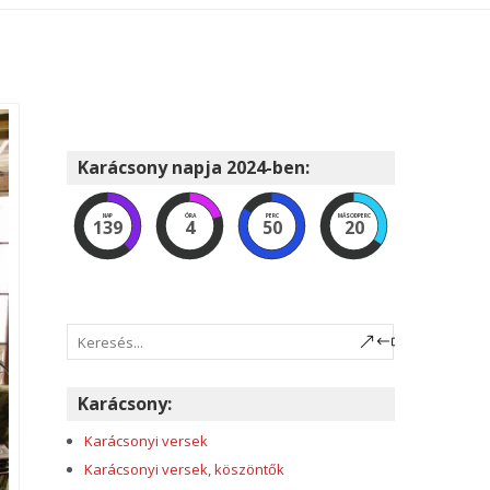
Karácsony napja 2024-ben:
NAP
ÓRA
PERC
MÁSODPERC
139
4
50
19
Karácsony:
Karácsonyi versek
Karácsonyi versek, köszöntők