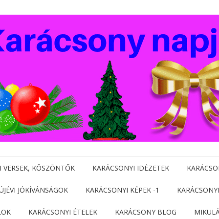
I VERSEK, KÖSZÖNTŐK
KARÁCSONYI IDÉZETEK
KARÁCSO
 ÚJÉVI JÓKÍVÁNSÁGOK
KARÁCSONYI KÉPEK -1
KARÁCSONYI
LOK
KARÁCSONYI ÉTELEK
KARÁCSONY BLOG
MIKUL