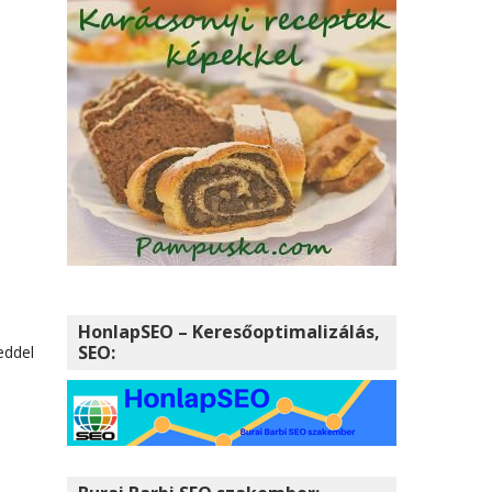
i
HonlapSEO – Keresőoptimalizálás,
SEO:
eddel