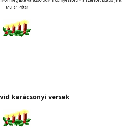
ikor meghitté varázsolódik a környezeted – a szeretet biztos jele.”
Müller Péter
övid karácsonyi versek