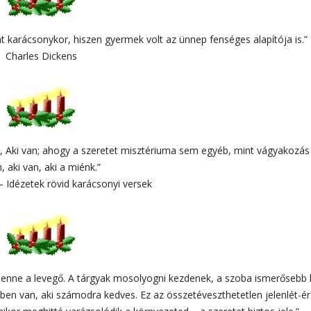
nt karácsonykor, hiszen gyermek volt az ünnep fenséges alapítója is.”
Charles Dickens
a, Aki van; ahogy a szeretet misztériuma sem egyéb, mint vágyakozás
, aki van, aki a miénk.”
 – Idézetek rövid karácsonyi versek
lenne a levegő. A tárgyak mosolyogni kezdenek, a szoba ismerősebb 
dben van, aki számodra kedves. Ez az összetéveszthetetlen jelenlét-ér