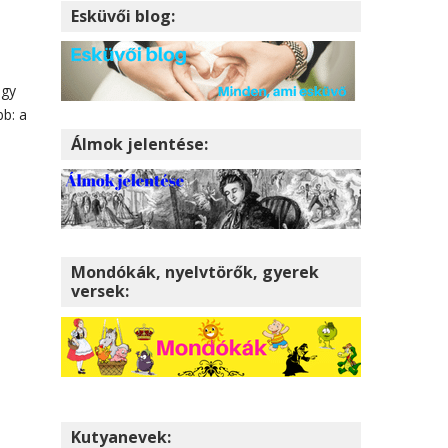
Esküvői blog:
ogy
bb: a
Álmok jelentése:
Mondókák, nyelvtörők, gyerek
versek:
Kutyanevek: