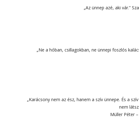
„Az ünnep azé, aki vár.” Sz
„Ne a hóban, csillagokban, ne ünnepi foszlós kalác
„Karácsony nem az ész, hanem a szív ünnepe. És a szív é
nem látsz
Müller Péter –