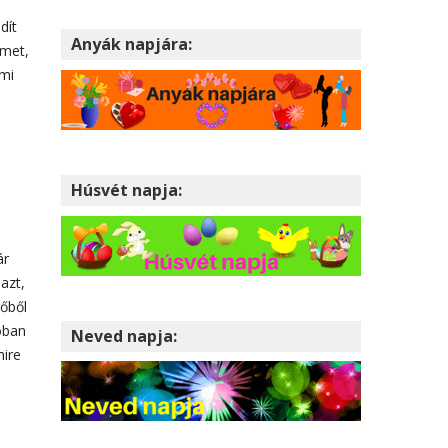
dít
Anyák napjára:
lmet,
ami
Húsvét napja:
ár
azt,
dőből
lóban
Neved napja:
mire