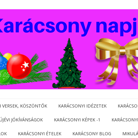
I VERSEK, KÖSZÖNTŐK
KARÁCSONYI IDÉZETEK
KARÁCSO
 ÚJÉVI JÓKÍVÁNSÁGOK
KARÁCSONYI KÉPEK -1
KARÁCSONYI
LOK
KARÁCSONYI ÉTELEK
KARÁCSONY BLOG
MIKUL