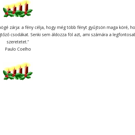
mögé zárja: a fény célja, hogy még több fényt gyűjtsön maga köré, h
tőző csodákat. Senki sem áldozza föl azt, ami számára a legfontosa
szeretetet.”
Paulo Coelho