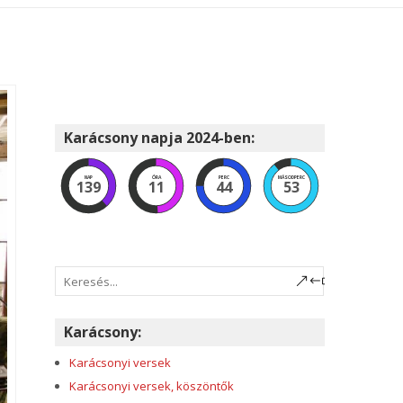
Karácsony napja 2024-ben:
NAP
ÓRA
PERC
MÁSODPERC
139
11
44
52
Karácsony:
Karácsonyi versek
Karácsonyi versek, köszöntők