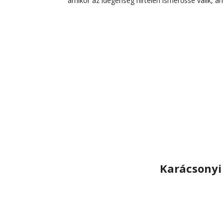
amikor az idegenség hirtelen ismerőssé válik, am
Karácsonyi 