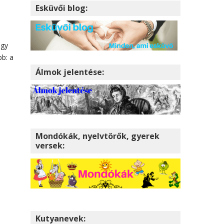
Esküvői blog:
ogy
bb: a
Álmok jelentése:
Mondókák, nyelvtörők, gyerek
versek:
Kutyanevek: