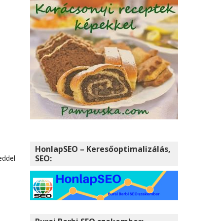
i
HonlapSEO – Keresőoptimalizálás,
SEO:
eddel