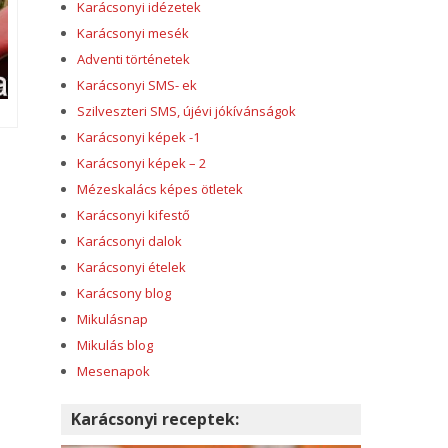
Karácsonyi idézetek
Karácsonyi mesék
Adventi történetek
Karácsonyi SMS- ek
Szilveszteri SMS, újévi jókívánságok
Karácsonyi képek -1
Karácsonyi képek – 2
Mézeskalács képes ötletek
Karácsonyi kifestő
Karácsonyi dalok
Karácsonyi ételek
Karácsony blog
Mikulásnap
Mikulás blog
Mesenapok
Karácsonyi receptek: