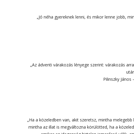
„Jó néha gyereknek lenni, és mikor lenne jobb, mi
„Az ádventi várakozás lényege szerint: várakozás arr
után
Pilinszky János 
„Ha a közeledben van, akit szeretsz, mintha melegebb 
mintha az illat is megváltozna körülötted, ha a közele