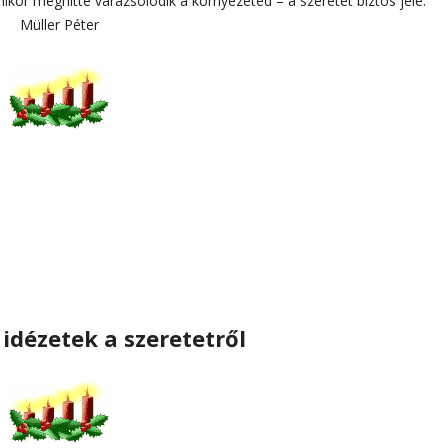
ikor meghitté varázsolódik a környezeted – a szeretet biztos jele.”
Müller Péter
idézetek a szeretetről