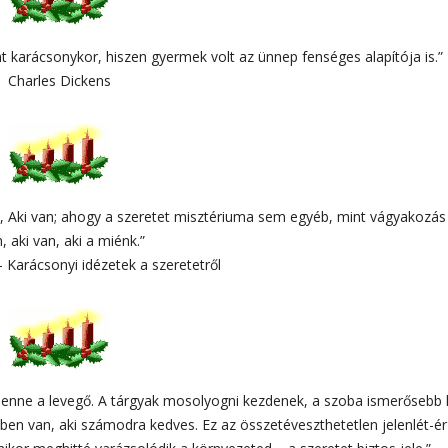
nt karácsonykor, hiszen gyermek volt az ünnep fenséges alapítója is.”
Charles Dickens
a, Aki van; ahogy a szeretet misztériuma sem egyéb, mint vágyakozás
, aki van, aki a miénk.”
– Karácsonyi idézetek a szeretetről
lenne a levegő. A tárgyak mosolyogni kezdenek, a szoba ismerősebb 
dben van, aki számodra kedves. Ez az összetéveszthetetlen jelenlét-ér