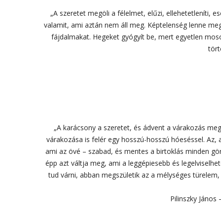
„A szeretet megöli a félelmet, elűzi, ellehetetleníti, e
valamit, ami aztán nem áll meg. Képtelenség lenne megáll
fájdalmakat. Hegeket gyógyít be, mert egyetlen mosoly
tört
„A karácsony a szeretet, és ádvent a várakozás megs
várakozása is felér egy hosszú-hosszú hóeséssel. Az, a
ami az övé – szabad, és mentes a birtoklás minden görcs
épp azt váltja meg, ami a leggépiesebb és legelviselhe
tud várni, abban megszületik az a mélységes türelem
Pilinszky János 