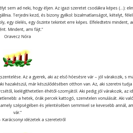
sélyt sem ad neki, hogy éljen. Az igazi szeretet csodákra képes (…): elin
nia. Terjedni kezd, és bizony gyilkol: bizalmatlanságot, kételyt, féle
, egy ölelés, egy őszinte tekintet erre képes. Elfeledtetni mindent, 
ént. Mindent, ami fájt.”
Oravecz Nóra
zentelése. Az a gyerek, aki az első hóesésre vár – jól várakozik, s m
ki hazakészül, már készülődésében otthon van. Az, aki szeretni tudja 
étől, kielégíthetetlen éhétől-szomjától. Aki pedig jól várakozik, az i
tetlenebb: a hetek, órák percek kattogó, szenvtelen vonulását. Aki va
, amely szépségében és jelentésében semmivel se kevesebb annál, a
vár.”
– Karácsonyi idézetek a szeretetről