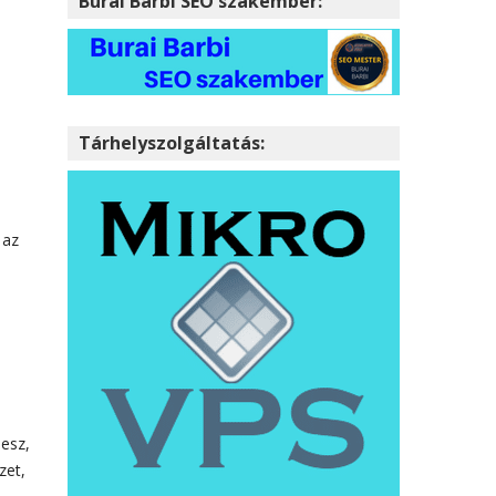
Burai Barbi SEO szakember:
Tárhelyszolgáltatás:
 az
lesz,
zet,